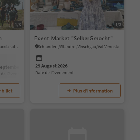
1/3
1/3
n
Event Market "SelberGmocht"
Kurtatsch an der Weinstraße/Cortaccia sulla Strada del Vino, Alto Adige Wine Road
Schlanders/Silandro, Vinschgau/Val Venosta
29 August 2026
September 2026
28 November 2026
12 September 2026
19 December 2026
19 September 202
date de l’événement
e de l’événement
date de l’événement
date de l’événement
date de l’événement
date de l’événement
 billet
Plus d’information