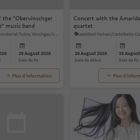
f the "Obervinschger
Concert with the Amarida
" music band
quartet
Taufers im Münstertal/Tubre, Vinschgau/Val Venosta
026
29 August 2026
28 August 2026
29 August
t
date de fin
date de début
date de fin
Plus d’information
Plus d’infor