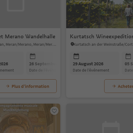
et Merano Wandelhalle
Kurtatsch Wineexpeditio
Merano/Meran, Meran/Merano, Meran/Merano and environs
2026
26 September 2026
29 August 2026
31 October 2026
05 
vénement
date de l’événement
date de l’événement
date de l’événement
dat
Plus d’information
Acheter