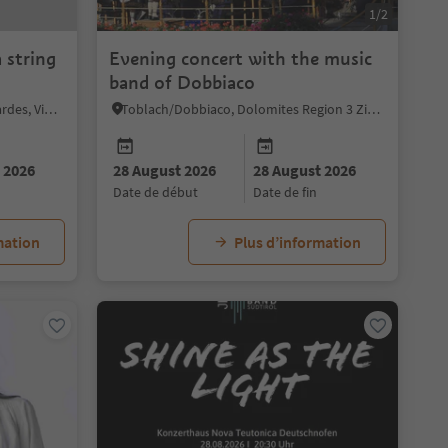
1/2
 string
Evening concert with the music
band of Dobbiaco
Kastelbell-Tschars/Castelbello-Ciardes, Vinschgau/Val Venosta
Toblach/Dobbiaco, Dolomites Region 3 Zinnen
 2026
28 August 2026
28 August 2026
date de début
date de fin
mation
Plus d’information