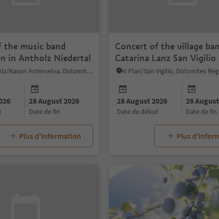
f the music band
Concert of the village ba
n in Antholz Niedertal
Catarina Lanz San Vigilio
Rasen-Antholz/Rasun Anterselva, Dolomites Region Kronplatz/Plan de Corones
026
28 August 2026
28 August 2026
28 August
t
date de fin
date de début
date de fin
Plus d’information
Plus d’infor