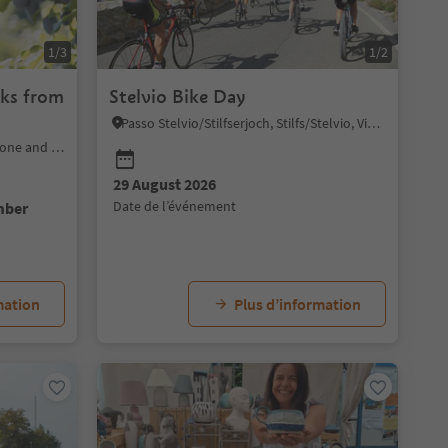
1/3
1/2
ks from
Stelvio Bike Day
Passo Stelvio/Stilfserjoch, Stilfs/Stelvio, Vinschgau/Val Venosta
Barbian/Barbiano, Brixen/Bressanone and environs
29 August 2026
date de l’événement
mber
mation
Plus d’information