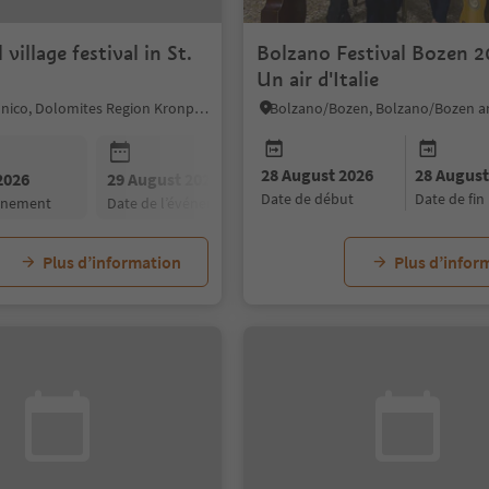
 village festival in St.
Bolzano Festival Bozen 2
Un air d'Italie
Bruneck/Brunico, Dolomites Region Kronplatz/Plan de Corones
28 August 2026
28 August
2026
29 August 2026
30 August 2026
date de début
date de fin
vénement
date de l’événement
date de l’événement
Plus d’information
Plus d’infor