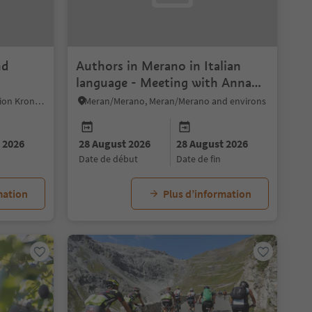
nd
Authors in Merano in Italian
language - Meeting with Anna
Foa
Al Plan/San Vigilio, Dolomites Region Kronplatz/Plan de Corones
Meran/Merano, Meran/Merano and environs
 2026
28 August 2026
28 August 2026
date de début
date de fin
mation
Plus d’information