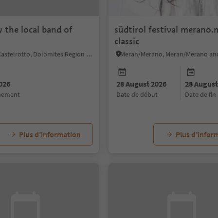
 the local band of
südtirol festival merano.
classic
Kastelruth/Castelrotto, Dolomites Region Seiser Alm
Meran/Merano, Meran/Merano an
026
28 August 2026
28 August
énement
date de début
date de fin
Plus d’information
Plus d’infor