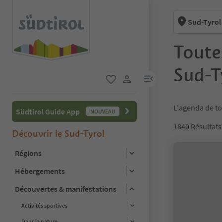
Sud-Tyrol
Toute
Sud-T
lien menu
favori
lien utilisateur
L'agenda de to
Südtirol Guide App
NOUVEAU
1840
Résultats
Découvrir le Sud-Tyrol
Régions
Hébergements
Découvertes & manifestations
Activités sportives
Dans la nature