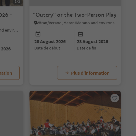
1/2
026 -
“Outcry” or the Two-Person Play
Vöran/Verano, Meran/Merano and environs
Bolzano/Bozen, Bolzano/Bozen and environs
28 August 2026
28 August 2026
date de début
date de fin
 2026
mation
Plus d’information