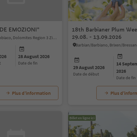
DE EMOZIONI"
18th Barbianer Plum Wee
29.08. - 13.09.2026
Toblach/Dobbiaco, Dolomites Region 3 Zinnen
026
28 August 2026
t
date de fin
14 Septe
29 August 2026
2026
date de début
date de fin
Plus d’information
Plus d’infor
Billet en ligne ici