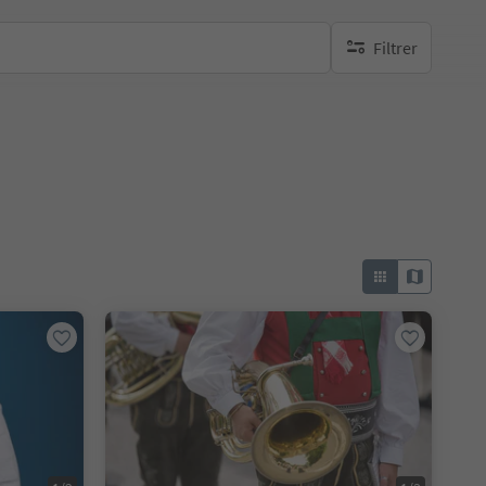
Filtrer
aucun filtre actif
e