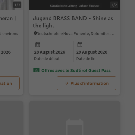
1/3
1/2
meran |
Jugend BRASS BAND - Shine as
the light
d environs
Deutschnofen/Nova Ponente, Dolomites Region Eggental
 2026
28 August 2026
29 August 2026
date de début
date de fin
Offres avec le Südtirol Guest Pass
mation
Plus d’information