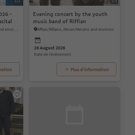
1/2
1/3
026 -
Evening concert by the youth
cital
music band of Riffian
Bolzano/Bozen, Bolzano/Bozen and environs
Riffian/Rifiano, Meran/Merano and environs
28 August 2026
date de l’événement
mation
Plus d’information