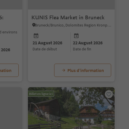
6:
KUNIS Flea Market in Bruneck
Bruneck/Brunico, Dolomites Region Kronplatz/Plan de Corones
d environs
21 August 2026
22 August 2026
date de début
date de fin
 2026
mation
Plus d’information
Billet en ligne ici