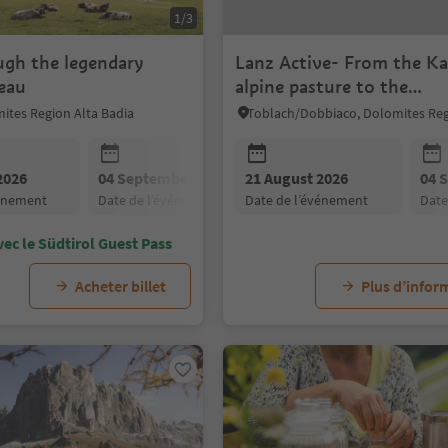
1/3
ugh the legendary
Lanz Active- From the K
teau
alpine pasture to the
Allwartstein
ites Region Alta Badia
2026
04 September 2026
21 August 2026
04 
vénement
date de l’événement
date de l’événement
dat
vec le Südtirol Guest Pass
Acheter billet
Plus d’infor