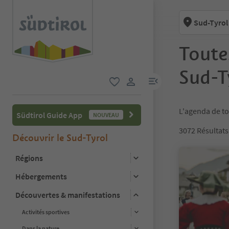
Sud-Tyrol
Toute
Sud-T
lien menu
favori
lien utilisateur
L'agenda de to
Südtirol Guide App
NOUVEAU
3072
Résultats
Découvrir le Sud-Tyrol
Régions
Hébergements
Découvertes & manifestations
Activités sportives
Dans la nature