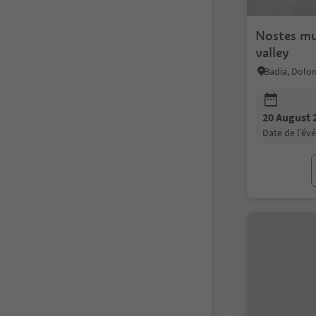
Nostes mu
valley
Badia, Dolom
20 August 
date de l’é