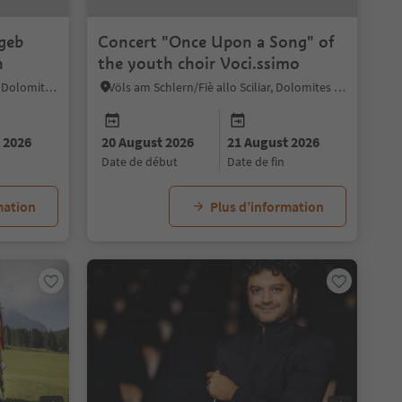
tgeb
Concert "Once Upon a Song" of
n
the youth choir Voci.ssimo
Rasen-Antholz/Rasun Anterselva, Dolomites Region Kronplatz/Plan de Corones
Völs am Schlern/Fiè allo Sciliar, Dolomites Region Seiser Alm
 2026
20 August 2026
21 August 2026
date de début
date de fin
mation
Plus d’information