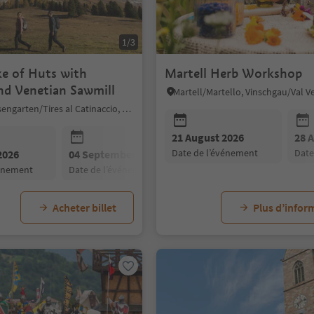
1/3
ke of Huts with
Martell Herb Workshop
nd Venetian Sawmill
Martell/Martello, Vinschgau/Val V
Tiers am Rosengarten/Tires al Catinaccio, Dolomites Region Seiser Alm
21 August 2026
28 
date de l’événement
dat
2026
04 September 2026
18 September 2026
vénement
date de l’événement
date de l’événement
Acheter billet
Plus d’infor