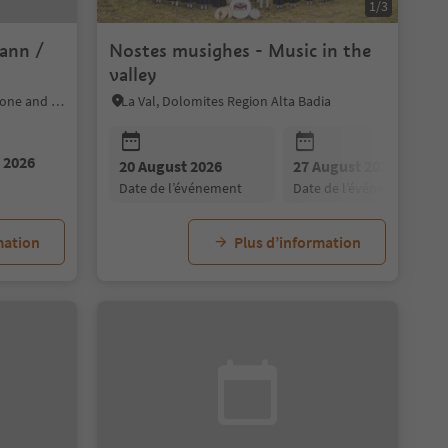
1/3
mann /
Nostes musighes - Music in the
valley
Barbian/Barbiano, Brixen/Bressanone and environs
La Val, Dolomites Region Alta Badia
 2026
20 August 2026
27 August 2026
date de l’événement
date de l’événement
mation
Plus d’information