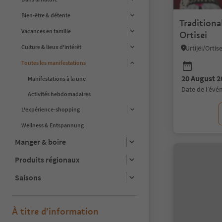
Bien-être & détente
Traditiona
Vacances en famille
Ortisei
Culture & lieux d'intérêt
Urtijëi/Orti
Toutes les manifestations
20 August 2
Manifestations à la une
date de l’év
Activités hebdomadaires
L'expérience-shopping
Wellness & Entspannung
Manger & boire
Produits régionaux
Saisons
À titre d’information