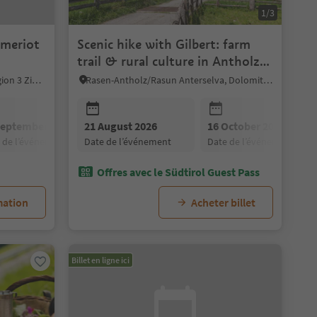
1/3
ameriot
Scenic hike with Gilbert: farm
trail & rural culture in Antholz
Valley
Toblach/Dobbiaco, Dolomites Region 3 Zinnen
Rasen-Antholz/Rasun Anterselva, Dolomites Region Kronplatz/Plan de Corones
September 2026
21 August 2026
16 October 2026
e de l’événement
date de l’événement
date de l’événement
Offres avec le Südtirol Guest Pass
mation
Acheter billet
Billet en ligne ici