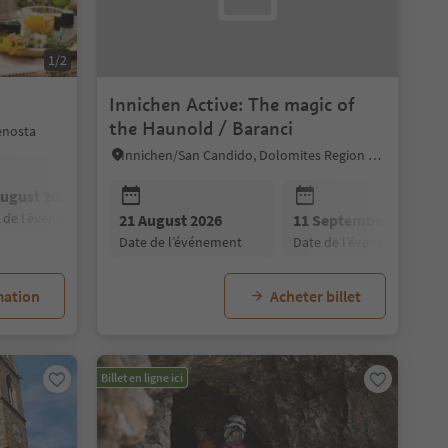
1/2
Innichen Active: The magic of
the Haunold / Baranci
enosta
Innichen/San Candido, Dolomites Region 3 Zinnen
August 2026
04 September 2026
e de l’événement
date de l’événement
02 October 2026
21 August 2026
11 September 2026
date de l’événement
date de l’événement
date de l’événement
mation
Acheter billet
Billet en ligne ici