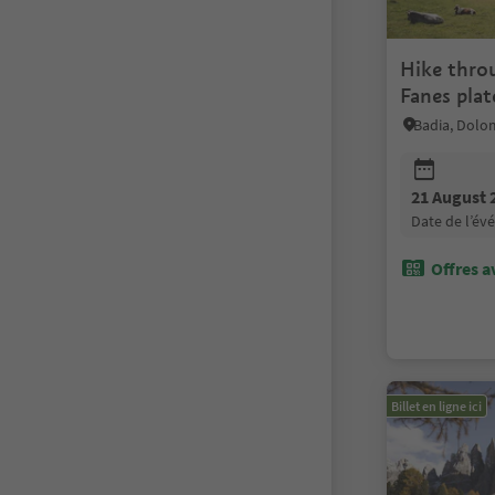
Hike thro
Fanes pla
Badia, Dolom
21 August 
date de l’é
Offres a
Billet en ligne ici