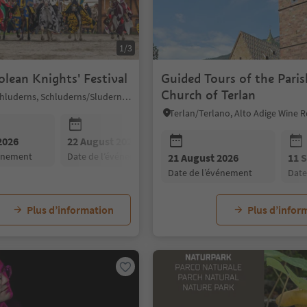
1/3
lean Knights' Festival
Guided Tours of the Paris
Church of Terlan
Sluderno/Schluderns, Schluderns/Sluderno, Vinschgau/Val Venosta
Terlan/Terlano, Alto Adige Wine 
2026
22 August 2026
23 August 2026
vénement
date de l’événement
date de l’événement
21 August 2026
11 
date de l’événement
dat
Plus d’information
Plus d’infor