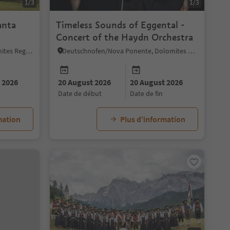
1/3
1/3
anta
Timeless Sounds of Eggental -
Concert of the Haydn Orchestra
Sëlva/Selva di Val Gardena, Dolomites Region Val Gardena
Deutschnofen/Nova Ponente, Dolomites Region Eggental
 2026
20 August 2026
20 August 2026
date de début
date de fin
mation
Plus d’information