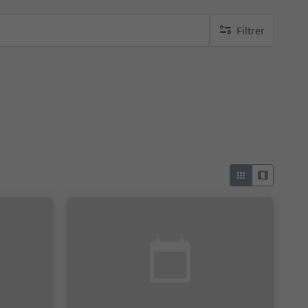
Filtrer
aucun filtre actif
e