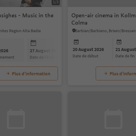
1/3
1/2
sighes - Music in the
Open-air cinema in Koll
Colma
ites Region Alta Badia
20 August 2026
21 August
2026
27 August 2026
03 September 2026
date de début
date de fin
vénement
date de l’événement
date de l’événement
Plus d’information
Plus d’infor