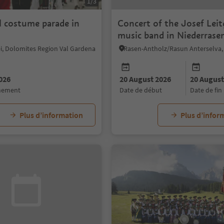
1/3
l costume parade in
Concert of the Josef Lei
music band in Niederrase
sei, Dolomites Region Val Gardena
026
20 August 2026
20 August
énement
date de début
date de fin
Plus d’information
Plus d’infor