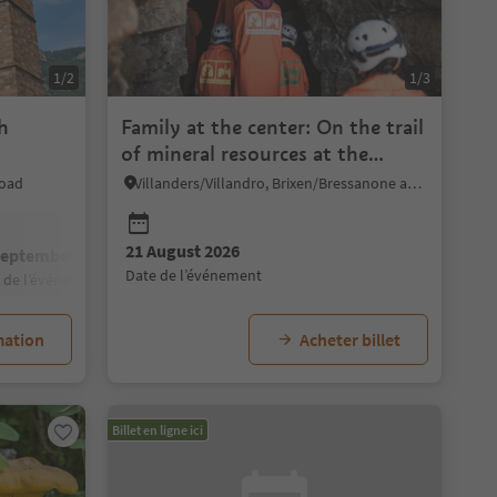
1/2
1/3
h
Family at the center: On the trail
of mineral resources at the
Villanders mine
Road
Villanders/Villandro, Brixen/Bressanone and environs
21 August 2026
September 2026
date de l’événement
e de l’événement
mation
Acheter billet
Billet en ligne ici