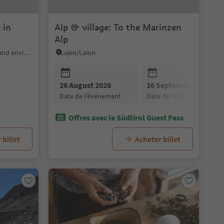
 in
Alp & village: To the Marinzen
Alp
Algund/Lagundo, Meran/Merano and environs
Lajen/Laion
26 August 2026
16 September 2026
date de l’événement
date de l’événement
Offres avec le Südtirol Guest Pass
 billet
Acheter billet