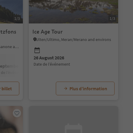
1/3
1/3
atzfons
Ice Age Tour
Ulten/Ultimo, Meran/Merano and environs
Feldthurns/Velturno, Brixen/Bressanone and environs
26 August 2026
date de l’événement
September 2026
e de l’événement
 billet
Plus d’information