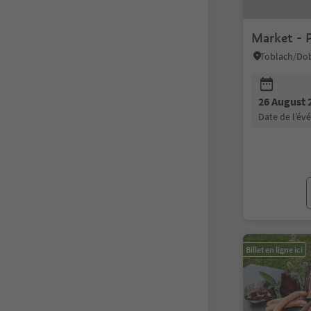
Market - P
26 August 
date de l’é
Billet en ligne ici