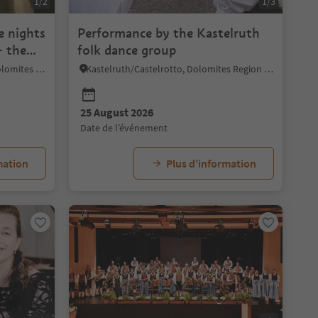
1/2
1/3
e nights
Performance by the Kastelruth
- the
folk dance group
Völs am Schlern/Fiè allo Sciliar, Dolomites Region Seiser Alm
Kastelruth/Castelrotto, Dolomites Region Seiser Alm
25 August 2026
date de l’événement
mation
Plus d’information