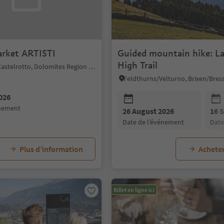
arket ARTISTI
Guided mountain hike: L
High Trail
Kastelruth/Castelrotto, Dolomites Region Seiser Alm
026
énement
26 August 2026
16 
date de l’événement
dat
Plus d’information
Acheter
Billet en ligne ici