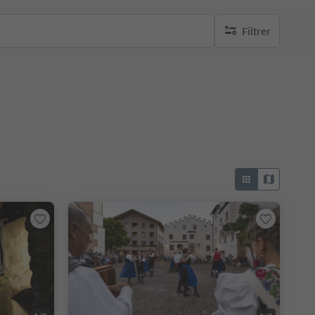
Filtrer
aucun filtre actif
e