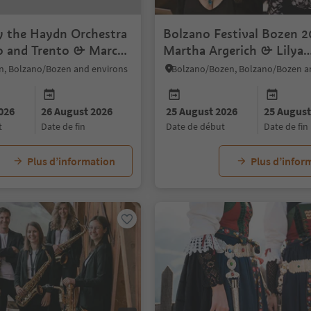
y the Haydn Orchestra
Bolzano Festival Bozen 2
o and Trento & Marco
Martha Argerich & Lilya
Zilberstein
n, Bolzano/Bozen and environs
026
26 August 2026
25 August 2026
25 August
t
date de fin
date de début
date de fin
Plus d’information
Plus d’infor