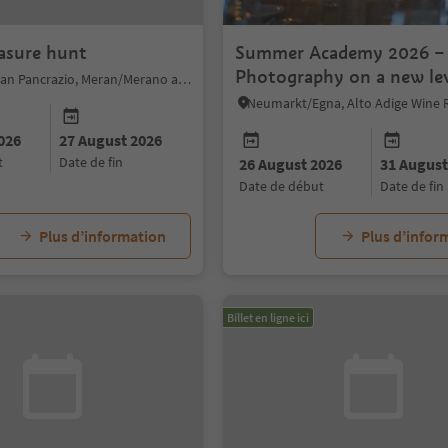
easure hunt
Summer Academy 2026 –
Photography on a new le
St.Pankraz/San Pancrazio, Meran/Merano and environs
Neumarkt/Egna, Alto Adige Wine
026
27 August 2026
t
date de fin
26 August 2026
31 August
date de début
date de fin
Plus d’information
Plus d’infor
Billet en ligne ici