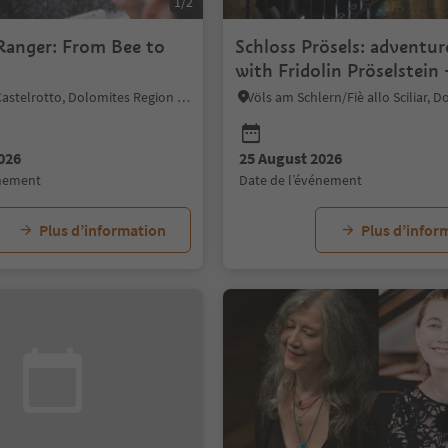
1/2
Ranger: From Bee to
Schloss Prösels: adventur
with Fridolin Pröselstein 
last ghost
Kastelruth/Castelrotto, Dolomites Region Seiser Alm
026
25 August 2026
énement
date de l’événement
Plus d’information
Plus d’infor