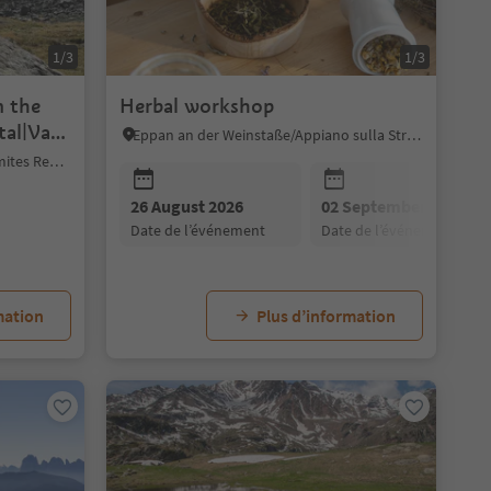
1/3
1/3
m the
Herbal workshop
tal|Val
Eppan an der Weinstaße/Appiano sulla Strada del Vino, Alto Adige Wine Road
Karneid/Cornedo all'Isarco, Dolomites Region Eggental
26 August 2026
02 September 2026
date de l’événement
date de l’événement
mation
Plus d’information