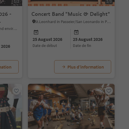
1/2
1/3
026 -
Concert Band "Music & Delight"
St.Leonhard in Passeier/San Leonardo in Passiria, Meran/Merano and environs
Bolzano/Bozen, Bolzano/Bozen and environs
25 August 2026
25 August 2026
date de début
date de fin
 2026
mation
Plus d’information