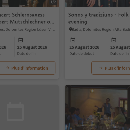
1/2
cert Schlernsaxess
Sonns y tradiziuns - Folk
sbert Mutschlechner on
evening
Villnöss/Funes, Dolomites Region Lüsen Villnöss
Badia, Dolomites Region Alta Bad
026
25 August 2026
25 August 2026
25 August
t
date de fin
date de début
date de fin
Plus d’information
Plus d’infor