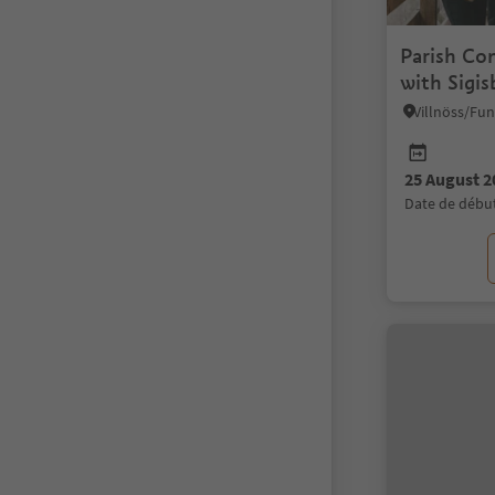
Parish Con
with Sigi
the organ
25 August 2
date de débu