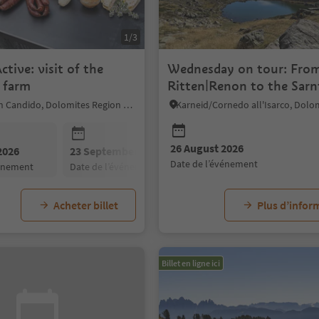
1/3
ctive: visit of the
Wednesday on tour: Fro
 farm
Ritten|Renon to the Sarn
Sarentino
Innichen/San Candido, Dolomites Region 3 Zinnen
26 August 2026
2026
23 September 2026
date de l’événement
vénement
date de l’événement
Acheter billet
Plus d’infor
Billet en ligne ici