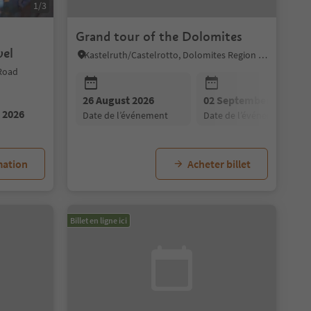
1/3
Grand tour of the Dolomites
vel
Kastelruth/Castelrotto, Dolomites Region Seiser Alm
 Road
26 August 2026
02 September 2026
 2026
date de l’événement
date de l’événement
mation
Acheter billet
Billet en ligne ici