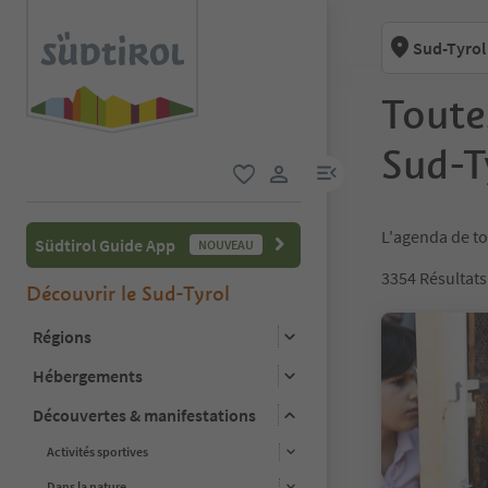
Sud-Tyrol
Toute
Sud-T
lien menu
favori
lien utilisateur
L'agenda de to
Südtirol Guide App
NOUVEAU
3354
Résultats
Découvrir le Sud-Tyrol
Régions
Hébergements
Découvertes & manifestations
Activités sportives
Dans la nature