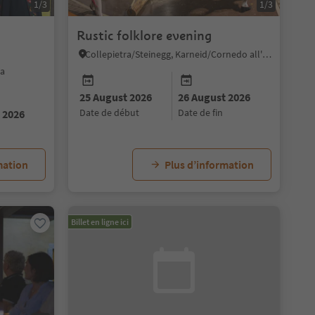
1/3
1/3
Rustic folklore evening
Collepietra/Steinegg, Karneid/Cornedo all'Isarco, Dolomites Region Eggental
ia
25 August 2026
26 August 2026
date de début
date de fin
 2026
mation
Plus d’information
Billet en ligne ici