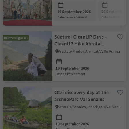
19 September 2026
26 September 2
date de l’événement
date de l’événeme
Südtirol CleanUP Days –
Billet en ligne ici
CleanUP Hike Ahrntal
valley 2026
Prettau/Predoi, Ahrntal/Valle Aurina
19 September 2026
date de l’événement
Ötzi discovery day at the
archeoParc Val Senales
Schnals/Senales, Vinschgau/Val Venosta
19 September 2026