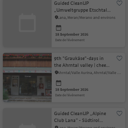
Guided CleanUP
„Umweltgruppe Etschtal”
- Südtirol CleanUp Days
Lana, Meran/Merano and environs
18 September 2026
date de l’événement
9th "Graukäse"-days in
the Ahrntal valley | cheese
tasting at Bixner
Ahrntal/Valle Aurina, Ahrntal/Valle Aurina
18 September 2026
date de l’événement
Guided CleanUP „Alpine
Club Lana” - Südtirol
CleanUp Days
Lana, Meran/Merano and environs