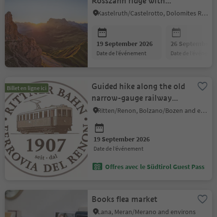
Rosszahn ridge with
breakfast in the Tierser
Kastelruth/Castelrotto, Dolomites Region Seiser Alm
Alpl hut
19 September 2026
26 September 2
date de l’événement
date de l’événeme
Guided hike along the old
Billet en ligne ici
narrow-gauge railway
route
Ritten/Renon, Bolzano/Bozen and environs
19 September 2026
date de l’événement
Offres avec le Südtirol Guest Pass
Books flea market
Lana, Meran/Merano and environs