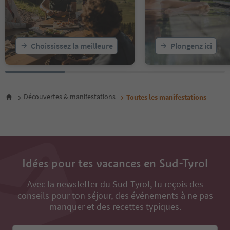
21
22
23
24
25
Choississez la meilleure
Plongenz ici
26
27
28
29
30
Découvertes & manifestations
Toutes les manifestations
31
32
33
34
35
36
Idées pour tes vacances en Sud-Tyrol
37
38
Avec la newsletter du Sud-Tyrol, tu reçois des
39
conseils pour ton séjour, des événements à ne pas
40
manquer et des recettes typiques.
41
42
43