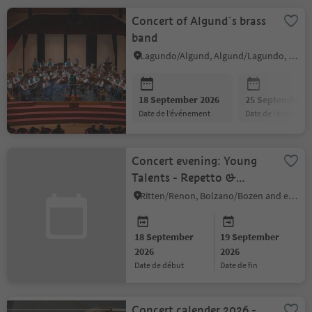
Concert of Algund´s brass
band
Lagundo/Algund, Algund/Lagundo, Meran/Merano and environs
18 September 2026
25 September 2
date de l’événement
date de l’événeme
Concert evening: Young
Talents - Repetto &
Pernthaler
Ritten/Renon, Bolzano/Bozen and environs
18 September
19 September
2026
2026
date de début
date de fin
Concert calender 2026 -