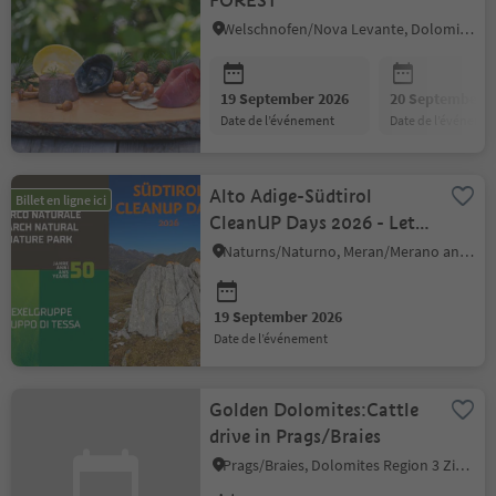
FOREST
Welschnofen/Nova Levante, Dolomites Region Eggental
19 September 2026
20 September 2
date de l’événement
date de l’événeme
Alto Adige-Südtirol
Billet en ligne ici
CleanUP Days 2026 - Let’s
Clean Up Nature Together!
Naturns/Naturno, Meran/Merano and environs
19 September 2026
date de l’événement
Golden Dolomites:Cattle
drive in Prags/Braies
Prags/Braies, Dolomites Region 3 Zinnen