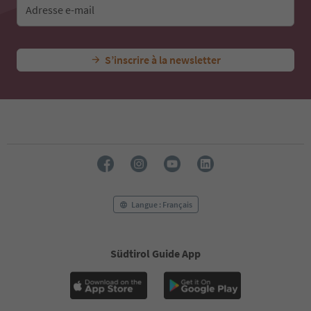
Adresse e-mail
44
45
46
47
S’inscrire à la newsletter
48
49
50
51
52
53
54
55
56
57
58
Langue : Français
59
60
61
Südtirol Guide App
62
63
64
65