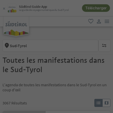
Südtirol Guide App
Télécharger
Le guide de voyage numérique du Sud-Tyrol
lie
favori
lien util
Sud-Tyrol
aucun fi
Toutes les manifestations dans
le Sud-Tyrol
L'agenda de toutes les manifestations dans le Sud-Tyrol en un
coup d'œil
3067
Résultats