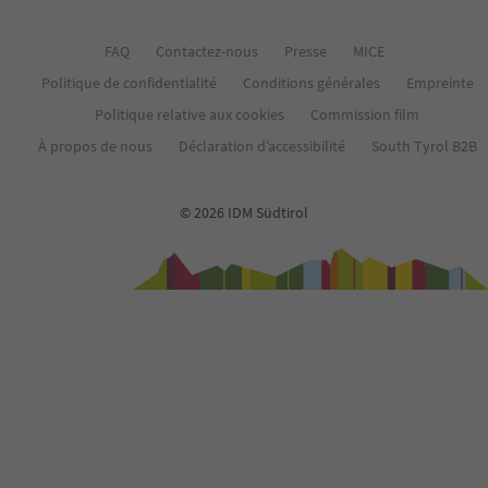
66
67
68
FAQ
Contactez-nous
Presse
MICE
69
Politique de confidentialité
Conditions générales
Empreinte
70
Politique relative aux cookies
Commission film
71
72
À propos de nous
Déclaration d’accessibilité
South Tyrol B2B
73
74
75
© 2026 IDM Südtirol
76
77
78
79
80
81
82
83
84
85
86
87