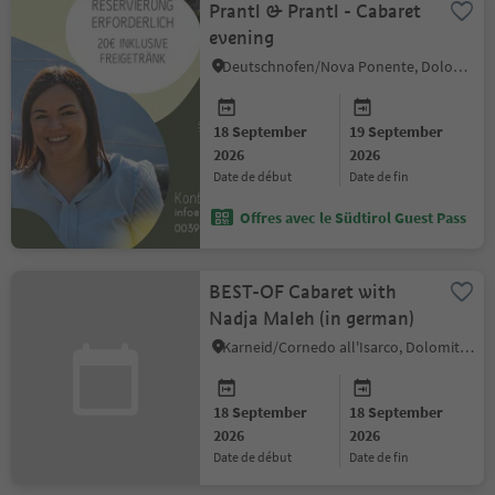
Prantl & Prantl - Cabaret
evening
Deutschnofen/Nova Ponente, Dolomites Region Eggental
18 September
19 September
2026
2026
date de début
date de fin
Offres avec le Südtirol Guest Pass
BEST-OF Cabaret with
Nadja Maleh (in german)
Karneid/Cornedo all'Isarco, Dolomites Region Eggental
18 September
18 September
2026
2026
date de début
date de fin