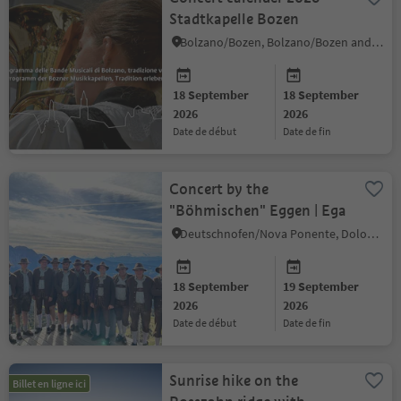
Stadtkapelle Bozen
Bolzano/Bozen, Bolzano/Bozen and environs
18 September
18 September
2026
2026
date de début
date de fin
Concert by the
"Böhmischen" Eggen | Ega
Deutschnofen/Nova Ponente, Dolomites Region Eggental
18 September
19 September
2026
2026
date de début
date de fin
Sunrise hike on the
Billet en ligne ici