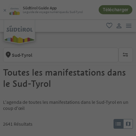
Südtirol Guide App
Télécharger
Le guide de voyage numérique du Sud-Tyrol
lie
favori
lien util
Sud-Tyrol
aucun fi
Toutes les manifestations dans
le Sud-Tyrol
L'agenda de toutes les manifestations dans le Sud-Tyrol en un
coup d'œil
2641
Résultats