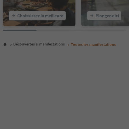
23
24
25
Choississez la meilleure
Plongenz ici
26
27
28
29
30
Découvertes & manifestations
Toutes les manifestations
31
32
33
34
35
36
37
38
39
40
41
42
43
44