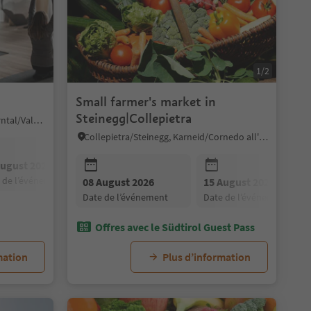
1/2
Small farmer's market in
Steinegg|Collepietra
Sand in Taufers/Campo Tures, Ahrntal/Valle Aurina
Collepietra/Steinegg, Karneid/Cornedo all'Isarco, Dolomites Region Eggental
August 2026
22 August 2026
29 August 2026
e de l’événement
date de l’événement
date de l’événement
29 August 2026
08 August 2026
05 September 2026
15 August 2026
12 September
date de l’événement
date de l’événement
date de l’événement
date de l’événement
date de l’événe
Offres avec le Südtirol Guest Pass
mation
Plus d’information