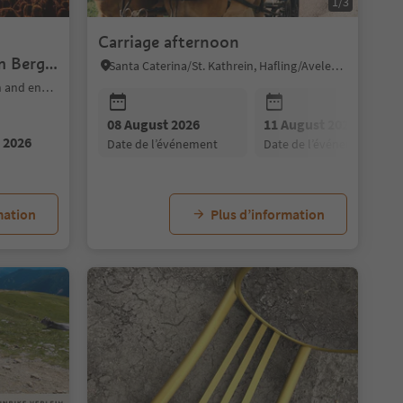
1/3
Carriage afternoon
m Berg
Santa Caterina/St. Kathrein, Hafling/Avelengo, Meran/Merano and environs
Sarntal/Sarentino, Bolzano/Bozen and environs
08 August 2026
11 August 2026
 2026
date de l’événement
date de l’événement
11 August 2026
12 August 2026
13 August 202
date de l’événement
date de l’événement
date de l’événe
mation
Plus d’information