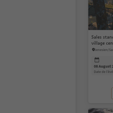
Sales stan
village ce
08 August 
date de l’é