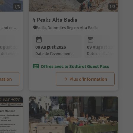
1/3
1/3
4 Peaks Alta Badia
Sarntal/Sarentino, Bolzano/Bozen and environs
Badia, Dolomites Region Alta Badia
August 2026
11 August 2026
08 August 2026
10 August 2026
12 August 2026
09 August 2026
11 August 2026
13 August 202
e de l’événement
date de l’événement
date de l’événement
date de l’événement
date de l’événement
date de l’événement
date de l’événement
date de l’événe
Offres avec le Südtirol Guest Pass
mation
Plus d’information