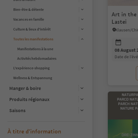
Bien-être & détente
Art in the
Vacances en famille
Lastei
Culture & lieux d'intérêt
Toutes les manifestations
Manifestations à la une
08 August 
date de l’é
Activités hebdomadaires
L'expérience-shopping
Wellness & Entspannung
Manger & boire
Produits régionaux
Saisons
À titre d’information