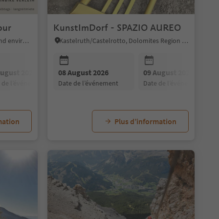
our
KunstImDorf - SPAZIO AUREO
Mölten/Meltina, Bolzano/Bozen and environs
Kastelruth/Castelrotto, Dolomites Region Seiser Alm
August 2026
08 August 2026
10 August 2026
09 August 2026
11 August 2026
e de l’événement
date de l’événement
date de l’événement
date de l’événement
date de l’événement
13 August 2026
14 August 2026
15 August 202
date de l’événement
date de l’événement
date de l’événe
mation
Plus d’information