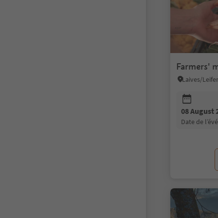
Farmers' m
Laives/Leife
08 August 
date de l’é