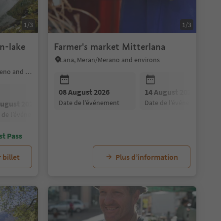
1/3
1/3
Farmer's market Mitterlana
Lana, Meran/Merano and environs
Ratschings/Racines, Sterzing/Vipiteno and environs
08 August 2026
14 August 2026
date de l’événement
date de l’événement
August 2026
10 October 2026
22 August 2026
24 October 2026
29 August 2026
14 November 
e de l’événement
date de l’événement
date de l’événement
date de l’événement
date de l’événement
date de l’événe
st Pass
 billet
Plus d’information