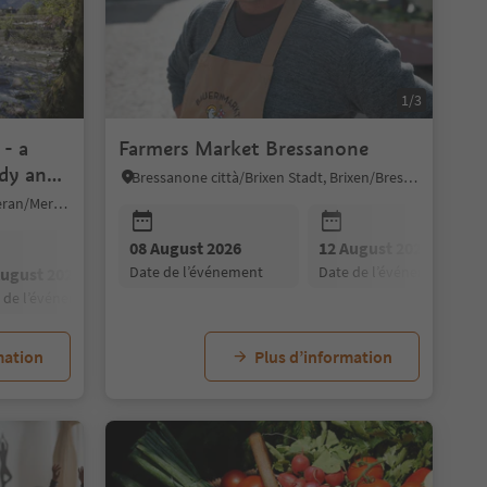
1/3
 - a
Farmers Market Bressanone
dy and
Bressanone città/Brixen Stadt, Brixen/Bressanone, Brixen/Bressanone and environs
Merano/Meran, Meran/Merano, Meran/Merano and environs
29 August 2026
08 August 2026
05 September 2026
12 August 2026
12 September
date de l’événement
date de l’événement
date de l’événement
date de l’événement
date de l’événe
August 2026
22 August 2026
29 August 2026
e de l’événement
date de l’événement
date de l’événement
mation
Plus d’information