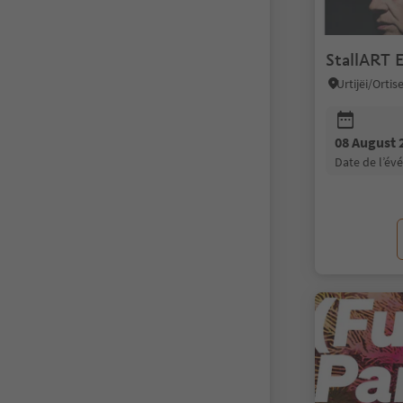
StallART 
Urtijëi/Orti
08 August 
date de l’é