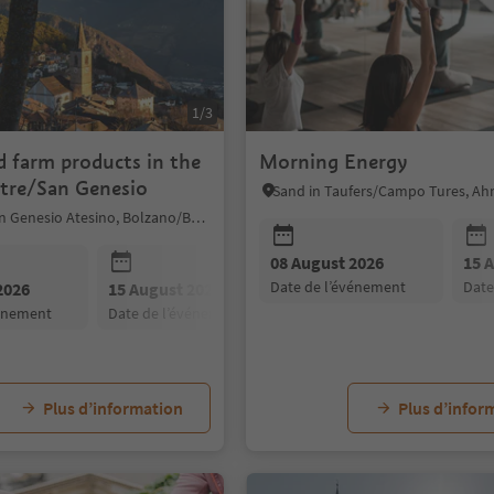
1/3
d farm products in the
Morning Energy
ntre/San Genesio
Jenesien/San Genesio Atesino, Bolzano/Bozen and environs
08 August 2026
15 
date de l’événement
dat
2026
15 August 2026
22 August 2026
vénement
date de l’événement
date de l’événement
Plus d’information
Plus d’infor