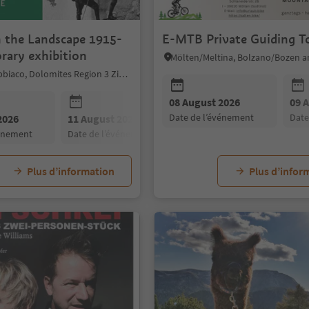
n the Landscape 1915-
E-MTB Private Guiding T
rary exhibition
Toblach/Dobbiaco, Dolomites Region 3 Zinnen
08 August 2026
09 
date de l’événement
dat
2026
11 August 2026
12 August 2026
vénement
date de l’événement
date de l’événement
Plus d’information
Plus d’infor