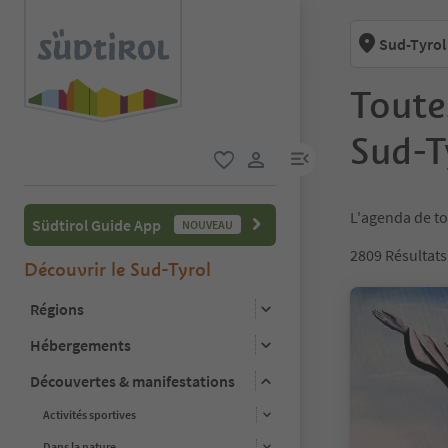
Sud-Tyrol
Toute
Sud-T
lien menu
favori
lien utilisateur
L'agenda de to
Südtirol Guide App
NOUVEAU
2809
Résultats
Découvrir le Sud-Tyrol
Régions
Hébergements
Découvertes & manifestations
Activités sportives
Dans la nature