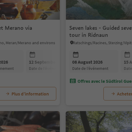
et Merano via
Seven lakes - Guided seven-lake
tour in Ridnaun
o, Meran/Merano and environs
2026
12 September 2026
08 August 2026
19 September 2026
15 
vénement
date de l’événement
date de l’événement
date de l’événement
dat
Offres avec le Südtirol Gue
Plus d’information
Acheter