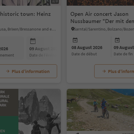
1/3
 historic town: Heinz
Open Air concert Jason
Nussbaumer "Der mit de
rockt"
Klausen/Chiusa, Brixen/Bressanone and environs
08 August 2026
09 August
2026
09 August 2026
10 August 2026
date de début
date de fin
vénement
date de l’événement
date de l’événement
Plus d’information
Plus d’infor