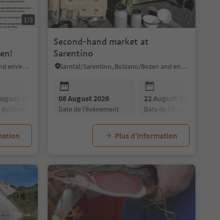
1/3
Second-hand market at
en!
Sarentino
Mölten/Meltina, Bolzano/Bozen and environs
Sarntal/Sarentino, Bolzano/Bozen and environs
August 2026
11 August 2026
08 August 2026
10 August 2026
12 August 2026
22 August 2026
11 August 2026
13 August 202
e de l’événement
date de l’événement
date de l’événement
date de l’événement
date de l’événement
date de l’événement
date de l’événement
date de l’événe
mation
Plus d’information