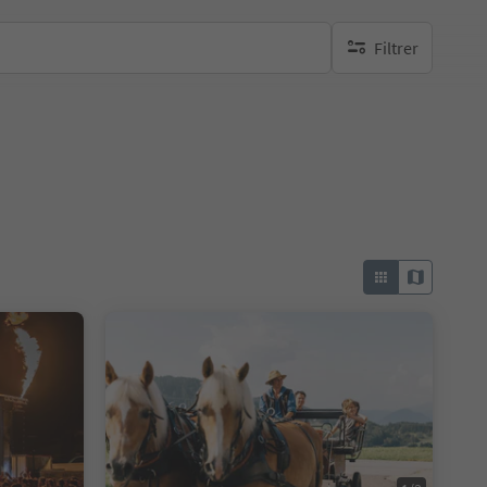
Filtrer
aucun filtre actif
e