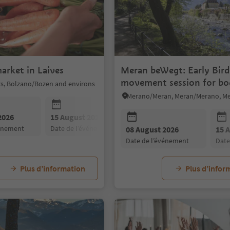
arket in Laives
Meran beWegt: Early Bird
movement session for bo
rs, Bolzano/Bozen and environs
soul
2026
15 August 2026
22 August 2026
vénement
date de l’événement
date de l’événement
08 August 2026
15 
date de l’événement
dat
Plus d’information
Plus d’infor