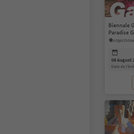
Biennale G
Paradise 
Urtijëi/Orti
08 August 
date de l’é