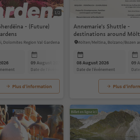
1/2
herdëina - (Future)
Annemarie's Shuttle -
Gardens
destinations around Mölt
sei, Dolomites Region Val Gardena
2026
09 August 2026
08 August 2026
10 August 2026
09 
vénement
date de l’événement
date de l’événement
date de l’événement
dat
Plus d’information
Plus d’infor
Billet en ligne ici