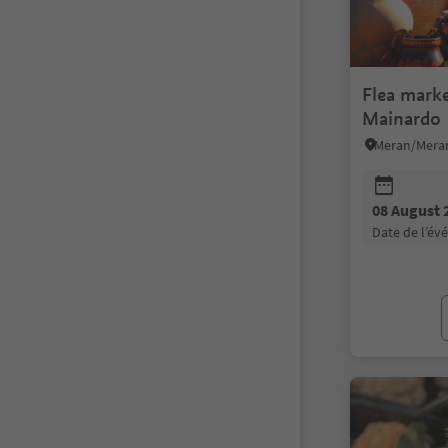
Flea mark
Mainardo
Meran/Meran
08 August 
date de l’é