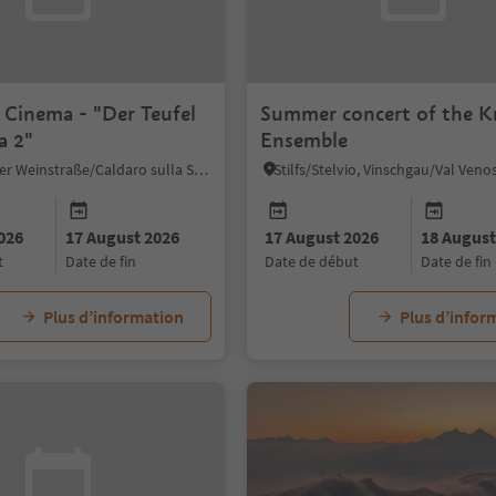
Cinema - "Der Teufel
Summer concert of the K
a 2"
Ensemble
Kaltern an der Weinstraße/Caldaro sulla Strada del Vino, Alto Adige Wine Road
Stilfs/Stelvio, Vinschgau/Val Veno
026
17 August 2026
17 August 2026
18 August
t
date de fin
date de début
date de fin
Plus d’information
Plus d’infor