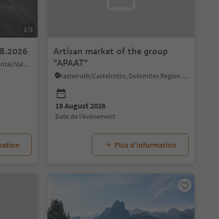
1/3
08.2026
Artisan market of the group
"APAAT"
Sand in Taufers/Campo Tures, Ahrntal/Valle Aurina
Kastelruth/Castelrotto, Dolomites Region Seiser Alm
18 August 2026
date de l’événement
mation
Plus d’information