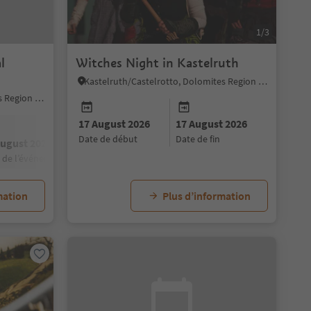
1/3
l
Witches Night in Kastelruth
Kastelruth/Castelrotto, Dolomites Region Seiser Alm
Kastelruth/Castelrotto, Dolomites Region Seiser Alm
17 August 2026
17 August 2026
date de début
date de fin
August 2026
07 September 2026
e de l’événement
date de l’événement
mation
Plus d’information