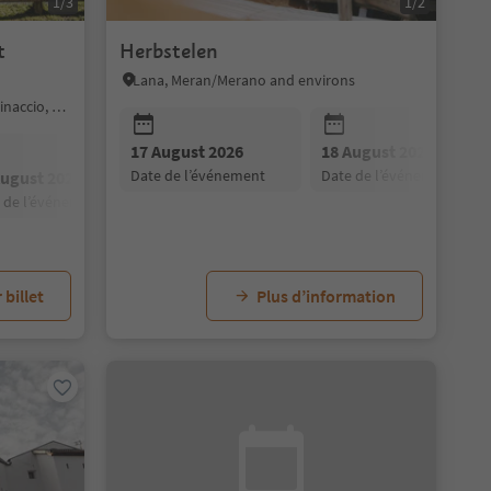
1/3
1/2
t
Herbstelen
Lana, Meran/Merano and environs
Tiers am Rosengarten/Tires al Catinaccio, Dolomites Region Seiser Alm
17 August 2026
18 August 2026
date de l’événement
date de l’événement
August 2026
14 September 2026
28 September 202
e de l’événement
date de l’événement
date de l’événement
 billet
Plus d’information