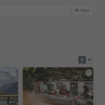
Filtrer
aucun filtre actif
e