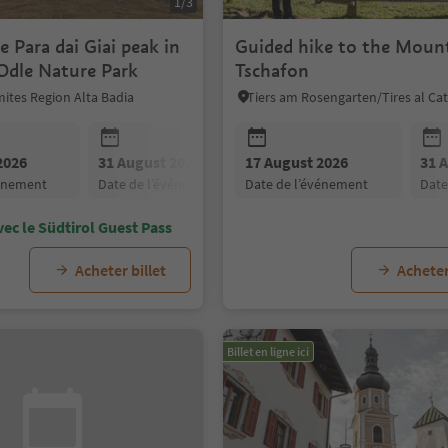
1/3
e Para dai Giai peak in
Guided hike to the Moun
Odle Nature Park
Tschafon
ites Region Alta Badia
2026
31 August 2026
17 August 2026
31 
vénement
date de l’événement
date de l’événement
dat
vec le Südtirol Guest Pass
Acheter billet
Acheter
Billet en ligne ici