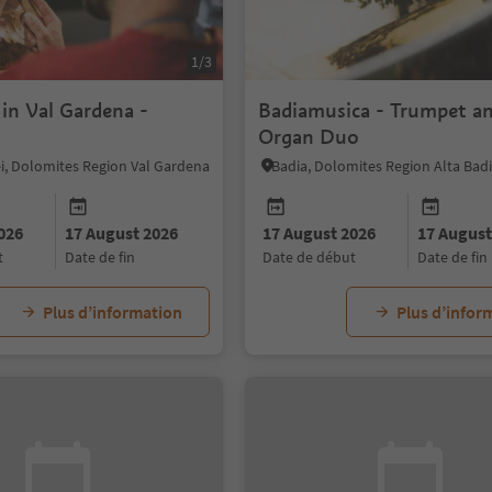
1/3
 in Val Gardena -
Badiamusica - Trumpet a
Organ Duo
sei, Dolomites Region Val Gardena
Badia, Dolomites Region Alta Bad
026
17 August 2026
17 August 2026
17 August
t
date de fin
date de début
date de fin
Plus d’information
Plus d’infor