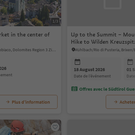
1/3
rket in the center of
Up to the Summit – Mou
Hike to Wilden Kreuzspit
Vals (3,134 metres)
Toblach/Dobbiaco, Dolomites Region 3 Zinnen
026
18 August 2026
01 
énement
date de l’événement
dat
Offres avec le Südtirol Gue
Plus d’information
Acheter