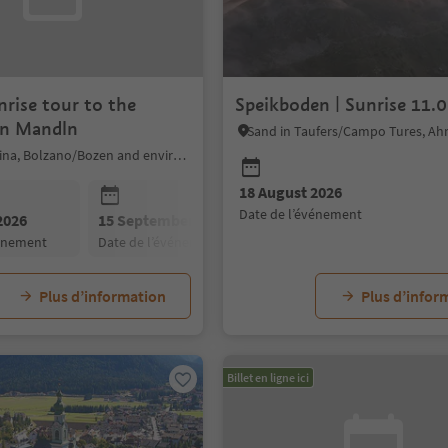
rise tour to the
Speikboden | Sunrise 11.
en Mandln
Mölten/Meltina, Bolzano/Bozen and environs
18 August 2026
date de l’événement
2026
15 September 2026
03 October 2026
vénement
date de l’événement
date de l’événement
Plus d’information
Plus d’infor
Billet en ligne ici