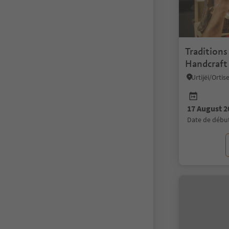
Traditions
Handcraft
Urtijëi/Orti
17 August 2
date de débu