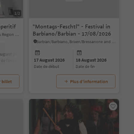
1/2
peritif
"Montags-Feschtl" - Festival in
Barbiano/Barbian - 17/08/2026
Kastelruth/Castelrotto, Dolomites Region Seiser Alm
Barbian/Barbiano, Brixen/Bressanone and environs
August 2026
12 October 2026
31 August 2026
07 September 202
17 August 2026
18 August 2026
e de l’événement
date de l’événement
date de l’événement
date de l’événement
date de début
date de fin
 billet
Plus d’information