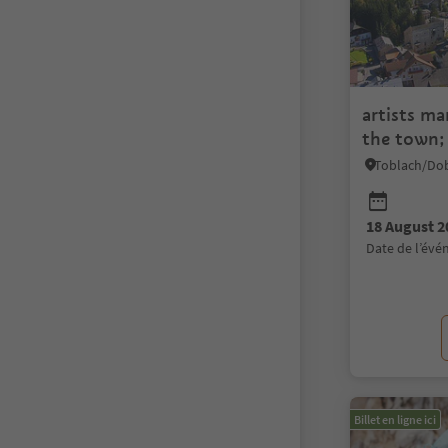
artists ma
the town;
18 August 2
date de l’év
Billet en ligne ici