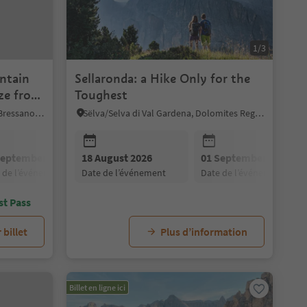
1/3
ntain
Sellaronda: a Hike Only for the
ze from
Toughest
Mühlbach/Rio di Pusteria, Brixen/Bressanone and environs
Sëlva/Selva di Val Gardena, Dolomites Region Val Gardena
September 2026
18 August 2026
15 September 2026
01 September 2026
29 September 202
e de l’événement
date de l’événement
date de l’événement
date de l’événement
date de l’événement
st Pass
 billet
Plus d’information
Billet en ligne ici