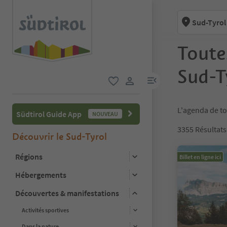
Sud-Tyrol
Toute
Sud-T
lien menu
favori
lien utilisateur
L'agenda de to
Südtirol Guide App
NOUVEAU
3355
Résultats
Découvrir le Sud-Tyrol
Régions
Billet en ligne ici
Hébergements
Découvertes & manifestations
Activités sportives
Dans la nature