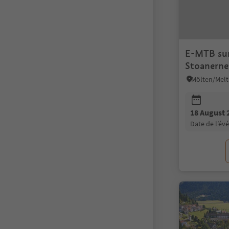
E-MTB sun
Stoanern
18 August 
date de l’é