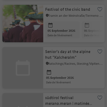
Festival of the civic band
Tramin an der Weinstraße/Termeno sulla Strada del Vino, Alto Adige Wine Road
05 September 2026
06 September 2
date de l’événement
date de l’événeme
Senior's day at the alpine
hut "Kalcheralm"
Ratschings/Racines, Sterzing/Vipiteno and environs
05 September 2026
date de l’événement
südtirol festival
merano.meran | matinée