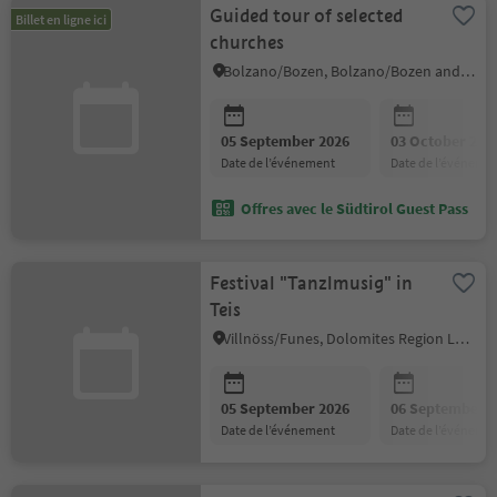
Guided tour of selected
Billet en ligne ici
churches
Bolzano/Bozen, Bolzano/Bozen and environs
05 September 2026
03 October 202
date de l’événement
date de l’événeme
Offres avec le Südtirol Guest Pass
Festival "Tanzlmusig" in
Teis
Villnöss/Funes, Dolomites Region Lüsen Villnöss
05 September 2026
06 September 2
date de l’événement
date de l’événeme