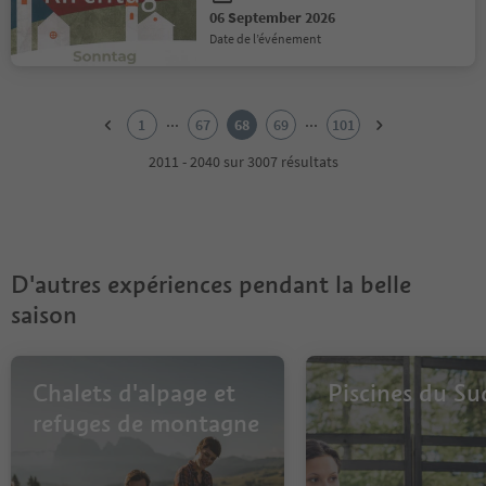
06 September 2026
date de l’événement
1
2
...
...
1
67
68
69
101
3
4
2011 - 2040 sur 3007 résultats
5
6
7
8
9
D'autres expériences pendant la belle
10
11
saison
12
13
14
Chalets d'alpage et
Piscines du Su
15
16
refuges de montagne
17
18
19