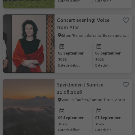
date de début
date de fin
Concert evening: Voice
from Afar
Ritten/Renon, Bolzano/Bozen and environs
05 September
06 September
2026
2026
date de début
date de fin
Speikboden | Sunrise
11.08.2026
Sand in Taufers/Campo Tures, Ahrntal/Valle Aurina
06 September
07 September
2026
2026
date de début
date de fin