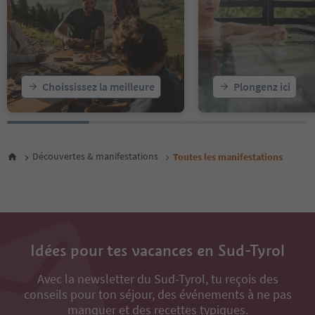
20
21
22
23
24
25
Choississez la meilleure
Plongenz ici
26
27
28
29
30
Découvertes & manifestations
Toutes les manifestations
31
32
33
34
35
36
Idées pour tes vacances en Sud-Tyrol
37
38
Avec la newsletter du Sud-Tyrol, tu reçois des
39
conseils pour ton séjour, des événements à ne pas
40
41
manquer et des recettes typiques.