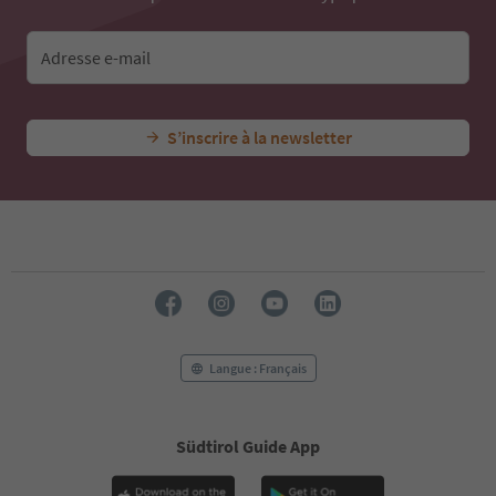
42
43
44
Adresse e-mail
45
46
47
S’inscrire à la newsletter
48
49
50
51
52
53
54
55
56
57
58
Langue : Français
59
60
61
Südtirol Guide App
62
63