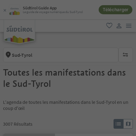
Südtirol Guide App
Télécharger
Le guide de voyage numérique du Sud-Tyrol
lie
favori
lien util
Sud-Tyrol
aucun fi
Toutes les manifestations dans
le Sud-Tyrol
L'agenda de toutes les manifestations dans le Sud-Tyrol en un
coup d'œil
3007
Résultats