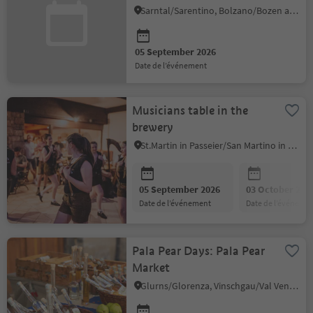
Sarner"
Sarntal/Sarentino, Bolzano/Bozen and environs
05 September 2026
date de l’événement
Musicians table in the
brewery
St.Martin in Passeier/San Martino in Passiria, Meran/Merano and environs
05 September 2026
03 October 202
date de l’événement
date de l’événeme
Pala Pear Days: Pala Pear
Market
Glurns/Glorenza, Vinschgau/Val Venosta