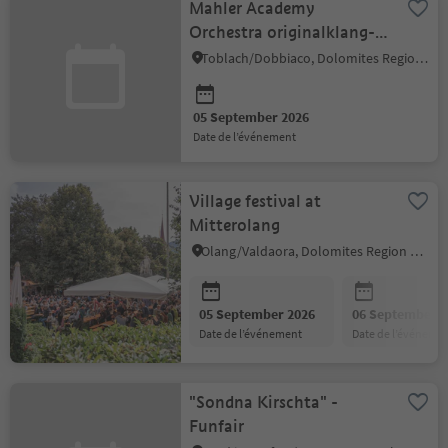
Mahler Academy
Orchestra originalklang-
project
Toblach/Dobbiaco, Dolomites Region 3 Zinnen
05 September 2026
date de l’événement
Village festival at
Mitterolang
Olang/Valdaora, Dolomites Region Kronplatz/Plan de Corones
05 September 2026
06 September 2
date de l’événement
date de l’événeme
"Sondna Kirschta" -
Funfair