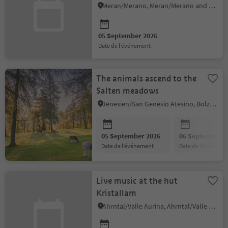
classique
Meran/Merano, Meran/Merano and environs
05 September 2026
date de l’événement
The animals ascend to the
Salten meadows
Jenesien/San Genesio Atesino, Bolzano/Bozen and environs
05 September 2026
06 September 2
date de l’événement
date de l’événeme
Live music at the hut
Kristallam
Ahrntal/Valle Aurina, Ahrntal/Valle Aurina