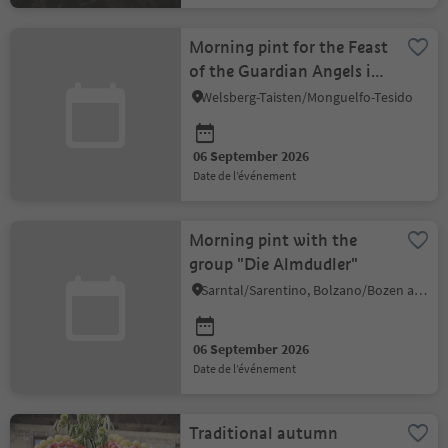
Morning pint for the Feast
of the Guardian Angels in
Taisten
Welsberg-Taisten/Monguelfo-Tesido
06 September 2026
date de l’événement
Morning pint with the
group "Die Almdudler"
Sarntal/Sarentino, Bolzano/Bozen and environs
06 September 2026
date de l’événement
Traditional autumn