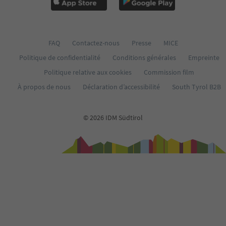
64
65
66
67
68
FAQ
Contactez-nous
Presse
MICE
69
Politique de confidentialité
Conditions générales
Empreinte
70
71
Politique relative aux cookies
Commission film
72
À propos de nous
Déclaration d’accessibilité
South Tyrol B2B
73
74
75
© 2026 IDM Südtirol
76
77
78
79
80
81
82
83
84
85
86