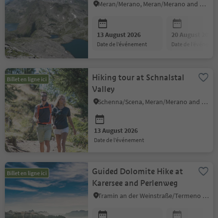
hiking guide Erich
Meran/Merano, Meran/Merano and environs
Unterthurner
13 August 2026
20 August 2026
date de l’événement
date de l’événeme
Hiking tour at Schnalstal
Billet en ligne ici
Valley
Schenna/Scena, Meran/Merano and environs
13 August 2026
date de l’événement
Guided Dolomite Hike at
Billet en ligne ici
Karersee and Perlenweg
Tramin an der Weinstraße/Termeno sulla Strada del Vino, Alto Adige Wine Road