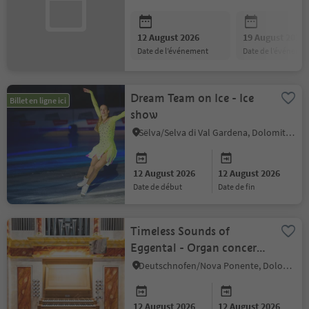
italian
12 August 2026
19 August 2026
date de l’événement
date de l’événeme
Dream Team on Ice - Ice
Billet en ligne ici
show
Sëlva/Selva di Val Gardena, Dolomites Region Val Gardena
12 August 2026
12 August 2026
date de début
date de fin
Timeless Sounds of
Eggental - Organ concert
in the parish church of
Deutschnofen/Nova Ponente, Dolomites Region Eggental
Eggen | Ega
12 August 2026
12 August 2026