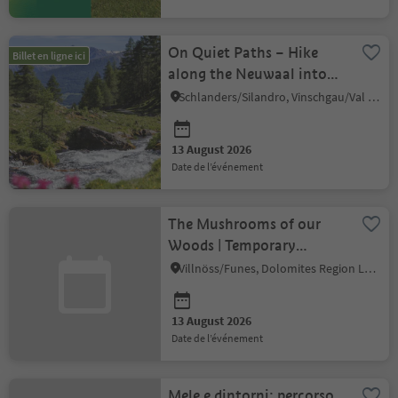
On Quiet Paths – Hike
Billet en ligne ici
along the Neuwaal into
the Schlandraun Valley
Schlanders/Silandro, Vinschgau/Val Venosta
13 August 2026
date de l’événement
The Mushrooms of our
Woods | Temporary
exhibition
Villnöss/Funes, Dolomites Region Lüsen Villnöss
13 August 2026
date de l’événement
Mele e dintorni: percorso