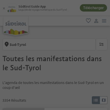
Südtirol Guide App
Télécharger
Le guide de voyage numérique du Sud-Tyrol
lie
favori
lien util
Sud-Tyrol
aucun fi
Toutes les manifestations dans
le Sud-Tyrol
L'agenda de toutes les manifestations dans le Sud-Tyrol en un
coup d'œil
3354
Résultats