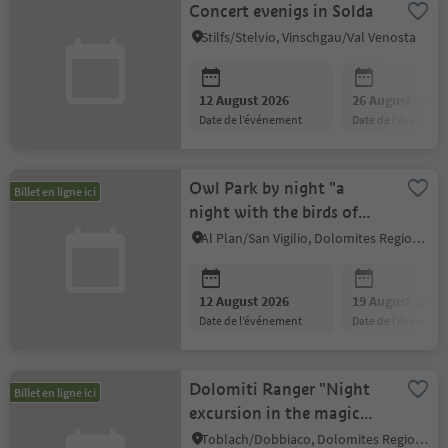
Concert evenigs in Solda
Stilfs/Stelvio, Vinschgau/Val Venosta
12 August 2026
26 August 2026
date de l’événement
date de l’événeme
Owl Park by night "a
Billet en ligne ici
night with the birds of
prey"
Al Plan/San Vigilio, Dolomites Region Kronplatz/Plan de Corones
12 August 2026
19 August 2026
date de l’événement
date de l’événeme
Dolomiti Ranger "Night
Billet en ligne ici
excursion in the magic
wood of the forest" - in
Toblach/Dobbiaco, Dolomites Region 3 Zinnen