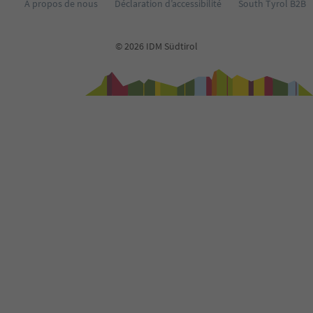
À propos de nous
Déclaration d’accessibilité
South Tyrol B2B
73
74
75
© 2026 IDM Südtirol
76
77
78
79
80
81
82
83
84
85
86
87
88
89
90
91
92
93
94