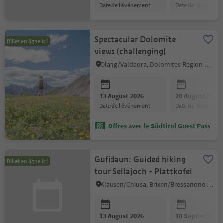
date de l’événement
date de l’événeme
Spectacular Dolomite
Billet en ligne ici
views (challenging)
Olang/Valdaora, Dolomites Region Kronplatz/Plan de Corones
13 August 2026
20 August 2026
date de l’événement
date de l’événeme
Offres avec le Südtirol Guest Pass
Gufidaun: Guided hiking
Billet en ligne ici
tour Sellajoch - Plattkofel
Klausen/Chiusa, Brixen/Bressanone and environs
13 August 2026
10 September 2