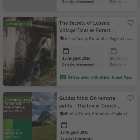
date de l’événement
date de l’événeme
The Secrets of Lüsens:
Billet en ligne ici
Village Tales & Forest
Myths
Lüsen/Luson, Dolomites Region Lüsen Villnöss
13 August 2026
20 August 2026
date de l’événement
date de l’événeme
Offres avec le Südtirol Guest Pass
Guided hike: On remote
Billet en ligne ici
pahts - The lower Günther
Messner Trail
Villnöss/Funes, Dolomites Region Lüsen Villnöss
13 August 2026
date de l’événement