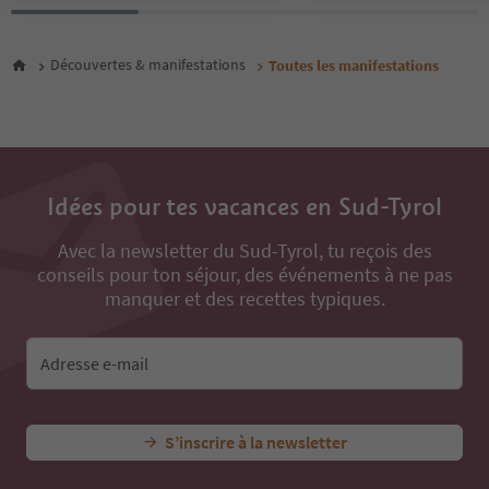
28
29
30
Découvertes & manifestations
Toutes les manifestations
31
32
33
34
35
36
Idées pour tes vacances en Sud-Tyrol
37
38
Avec la newsletter du Sud-Tyrol, tu reçois des
39
conseils pour ton séjour, des événements à ne pas
40
manquer et des recettes typiques.
41
42
43
Adresse e-mail
44
45
46
47
S’inscrire à la newsletter
48
49