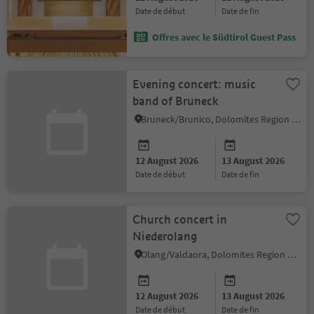
date de début
date de fin
Offres avec le Südtirol Guest Pass
Evening concert: music
band of Bruneck
Bruneck/Brunico, Dolomites Region Kronplatz/Plan de Corones
12 August 2026
13 August 2026
date de début
date de fin
Church concert in
Niederolang
Olang/Valdaora, Dolomites Region Kronplatz/Plan de Corones
12 August 2026
13 August 2026
date de début
date de fin