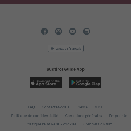
50
51
52
53
54
55
56
57
58
Langue : Français
59
60
61
Südtirol Guide App
62
63
64
65
66
67
68
FAQ
Contactez-nous
Presse
MICE
69
Politique de confidentialité
Conditions générales
Empreinte
70
Politique relative aux cookies
Commission film
71
72