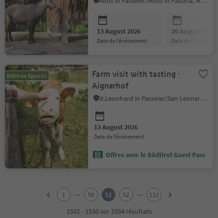
Moos in Passeier/Moso in Passiria, Meran/Merano and environs
13 August 2026
20 August 2026
date de l’événement
date de l’événeme
Farm visit with tasting ·
Billet en ligne ici
Aignerhof
St.Leonhard in Passeier/San Leonardo in Passiria, Meran/Merano and environs
13 August 2026
date de l’événement
Offres avec le Südtirol Guest Pass
1
2
...
...
1
50
51
52
112
3
4
1501 - 1530 sur 3354 résultats