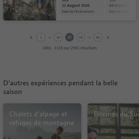
21 August 2026
04 September 2
date de l’événement
date de l’événeme
1
2
...
...
1
36
37
38
86
3
4
1081 - 1110 sur 2561 résultats
5
6
7
8
9
D'autres expériences pendant la belle
10
11
saison
12
13
14
Chalets d'alpage et
Piscines du Su
15
16
refuges de montagne
17
18