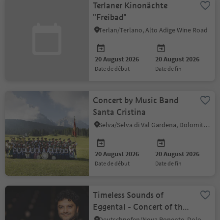
Terlaner Kinonächte
"Freibad"
Terlan/Terlano, Alto Adige Wine Road
20 August 2026
20 August 2026
date de début
date de fin
Concert by Music Band
Santa Cristina
Sëlva/Selva di Val Gardena, Dolomites Region Val Gardena
20 August 2026
20 August 2026
date de début
date de fin
Timeless Sounds of
Eggental - Concert of the
Haydn Orchestra
Deutschnofen/Nova Ponente, Dolomites Region Eggental