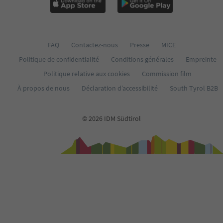
64
65
66
67
68
FAQ
Contactez-nous
Presse
MICE
69
Politique de confidentialité
Conditions générales
Empreinte
70
71
Politique relative aux cookies
Commission film
72
À propos de nous
Déclaration d’accessibilité
South Tyrol B2B
73
74
75
© 2026 IDM Südtirol
76
77
78
79
80
81
82
83
84
85
86