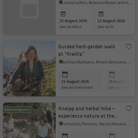
Laives/Leifers, Bolzano/Bozen and environs
21 August 2026
22 August 2026
date de début
date de fin
Guided herb garden walk
at “Kreitla”
Barbian/Barbiano, Brixen/Bressanone and environs
21 August 2026
28 August 2026
date de l’événement
date de l’événeme
Kneipp and herbal hike –
Billet en ligne ici
experience nature at the
Rabland Waalweg
Partschins/Parcines, Meran/Merano and environs