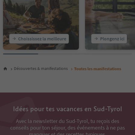
19
20
21
22
23
24
25
Choississez la meilleure
Plongenz ici
26
27
28
29
30
Découvertes & manifestations
Toutes les manifestations
31
32
33
34
35
36
Idées pour tes vacances en Sud-Tyrol
37
38
Avec la newsletter du Sud-Tyrol, tu reçois des
39
conseils pour ton séjour, des événements à ne pas
40
41
manquer et des recettes typiques.