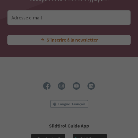
42
43
44
Adresse e-mail
45
46
47
S’inscrire à la newsletter
48
49
50
51
52
53
54
55
56
57
58
Langue : Français
59
60
61
Südtirol Guide App
62
63