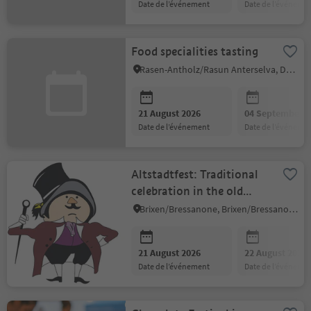
date de l’événement
date de l’événeme
Food specialities tasting
Rasen-Antholz/Rasun Anterselva, Dolomites Region Kronplatz/Plan de Corones
21 August 2026
04 September 2
date de l’événement
date de l’événeme
Altstadtfest: Traditional
celebration in the old
town
Brixen/Bressanone, Brixen/Bressanone and environs
21 August 2026
22 August 2026
date de l’événement
date de l’événeme