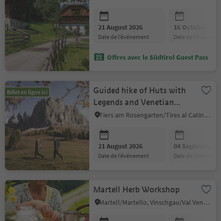
21 August 2026
16 October 202
date de l’événement
date de l’événeme
Offres avec le Südtirol Guest Pass
Guided hike of Huts with
Billet en ligne ici
Legends and Venetian
Sawmill
Tiers am Rosengarten/Tires al Catinaccio, Dolomites Region Seiser Alm
21 August 2026
04 September 2
date de l’événement
date de l’événeme
Martell Herb Workshop
Martell/Martello, Vinschgau/Val Venosta