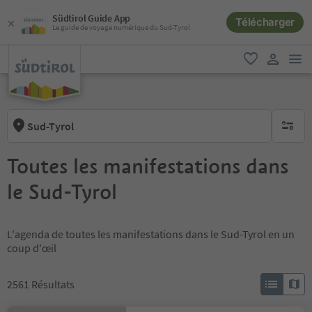
Südtirol Guide App
Télécharger
Le guide de voyage numérique du Sud-Tyrol
lie
favori
lien util
Sud-Tyrol
aucun fi
Toutes les manifestations dans
le Sud-Tyrol
L'agenda de toutes les manifestations dans le Sud-Tyrol en un
coup d'œil
2561
Résultats