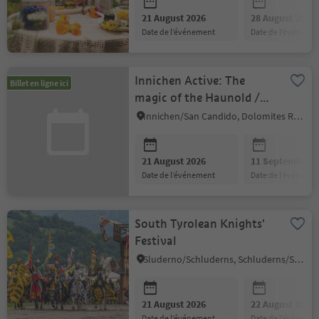
21 August 2026
28 August 2026
date de l’événement
date de l’événeme
Innichen Active: The
Billet en ligne ici
magic of the Haunold /
Baranci
Innichen/San Candido, Dolomites Region 3 Zinnen
21 August 2026
11 September 2
date de l’événement
date de l’événeme
South Tyrolean Knights'
Festival
Sluderno/Schluderns, Schluderns/Sluderno, Vinschgau/Val Venosta
21 August 2026
22 August 2026
date de l’événement
date de l’événeme