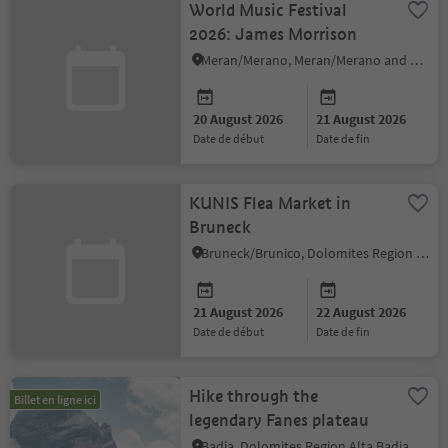
World Music Festival
2026: James Morrison
Meran/Merano, Meran/Merano and environs
20 August 2026
21 August 2026
date de début
date de fin
KUNIS Flea Market in
Bruneck
Bruneck/Brunico, Dolomites Region Kronplatz/Plan de Corones
21 August 2026
22 August 2026
date de début
date de fin
Hike through the
Billet en ligne ici
legendary Fanes plateau
Badia, Dolomites Region Alta Badia