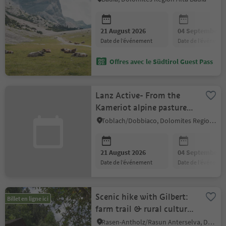
21 August 2026
04 September 2
date de l’événement
date de l’événeme
Offres avec le Südtirol Guest Pass
Lanz Active- From the
Kameriot alpine pasture
to the Allwartstein
Toblach/Dobbiaco, Dolomites Region 3 Zinnen
21 August 2026
04 September 2
date de l’événement
date de l’événeme
Scenic hike with Gilbert:
Billet en ligne ici
farm trail & rural culture
in Antholz Valley
Rasen-Antholz/Rasun Anterselva, Dolomites Region Kronplatz/Plan de Corones