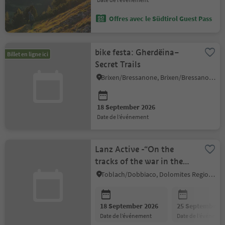
Offres avec le Südtirol Guest Pass
bike festa: Gherdëina–
Billet en ligne ici
Secret Trails
Brixen/Bressanone, Brixen/Bressanone and environs
18 September 2026
date de l’événement
Lanz Active -“On the
tracks of the war in the
Dolomites"
Toblach/Dobbiaco, Dolomites Region 3 Zinnen
18 September 2026
25 September 2
date de l’événement
date de l’événeme