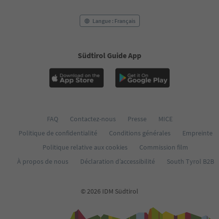
56
57
58
Langue : Français
59
60
61
Südtirol Guide App
62
63
64
65
66
67
68
FAQ
Contactez-nous
Presse
MICE
69
Politique de confidentialité
Conditions générales
Empreinte
70
71
Politique relative aux cookies
Commission film
72
À propos de nous
Déclaration d’accessibilité
South Tyrol B2B
73
74
75
© 2026 IDM Südtirol
76
77
78