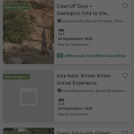
CleanUP Days –
Billet en ligne ici
Geological hike to the
Bletterbach
Deutschnofen/Nova Ponente, Dolomites Region Eggental
18 September 2026
date de l’événement
Offres avec le Südtirol Guest Pass
bike festa: Brixen Ritten
Billet en ligne ici
Gravel Experience
Brixen/Bressanone, Brixen/Bressanone and environs
18 September 2026
date de l’événement
Scenic hike with Gilbert: