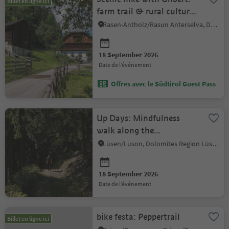
Billet en ligne ici
farm trail & rural culture
in Antholz Valley
Rasen-Antholz/Rasun Anterselva, Dolomites Region Kronplatz/Plan de Corones
18 September 2026
date de l’événement
Offres avec le Südtirol Guest Pass
Up Days: Mindfulness
walk along the
Zirbelkieferweg
Lüsen/Luson, Dolomites Region Lüsen Villnöss
18 September 2026
date de l’événement
bike festa: Peppertrail
Billet en ligne ici