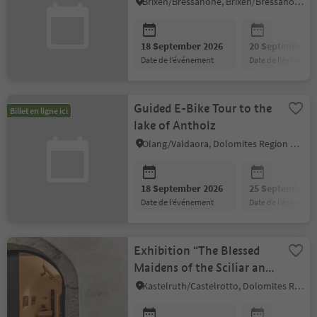
Brixen/Bressanone, Brixen/Bressanone and environs
18 September 2026
20 September 2
date de l’événement
date de l’événeme
Guided E-Bike Tour to the
Billet en ligne ici
lake of Antholz
Olang/Valdaora, Dolomites Region Kronplatz/Plan de Corones
18 September 2026
25 September 2
date de l’événement
date de l’événeme
Exhibition “The Blessed
Maidens of the Sciliar and
the Witches in autumn”
Kastelruth/Castelrotto, Dolomites Region Seiser Alm