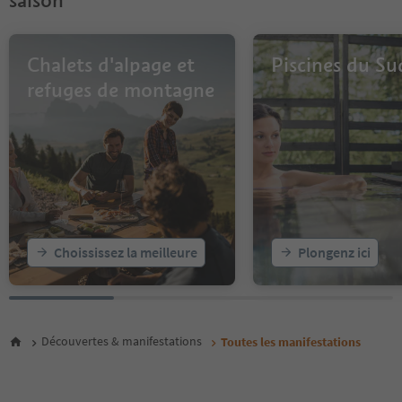
saison
12
13
14
Chalets d'alpage et
Piscines du Su
15
16
refuges de montagne
17
18
19
20
21
22
23
24
25
Choississez la meilleure
Plongenz ici
26
27
28
29
30
Découvertes & manifestations
Toutes les manifestations
31
32
33