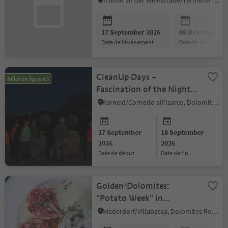
Tramin an der Weinstraße/Termeno sulla Strada del Vino, Alto Adige Wine Road
17 September 2026
08 October 202
date de l’événement
date de l’événeme
CleanUp Days –
Billet en ligne ici
Fascination of the Night
& Starry Sky – a Night
Karneid/Cornedo all'Isarco, Dolomites Region Eggental
Walk
17 September
18 September
2026
2026
date de début
date de fin
Golden³Dolomites:
“Potato Week” in
Villabassa
Niederdorf/Villabassa, Dolomites Region 3 Zinnen