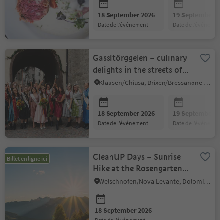
18 September 2026
19 September 2
date de l’événement
date de l’événeme
Gassltörggelen – culinary
delights in the streets of
Chiusa/Klausen
Klausen/Chiusa, Brixen/Bressanone and environs
18 September 2026
19 September 2
date de l’événement
date de l’événeme
CleanUP Days – Sunrise
Billet en ligne ici
Hike at the Rosengarten
with Breakfast
Welschnofen/Nova Levante, Dolomites Region Eggental
18 September 2026
date de l’événement