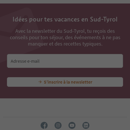
34
35
36
Idées pour tes vacances en Sud-Tyrol
37
38
Avec la newsletter du Sud-Tyrol, tu reçois des
39
conseils pour ton séjour, des événements à ne pas
40
41
manquer et des recettes typiques.
42
43
44
Adresse e-mail
45
46
47
S’inscrire à la newsletter
48
49
50
51
52
53
54
55