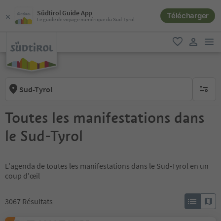
Südtirol Guide App
Télécharger
Le guide de voyage numérique du Sud-Tyrol
lie
favori
lien util
Sud-Tyrol
aucun fi
Toutes les manifestations dans
le Sud-Tyrol
L'agenda de toutes les manifestations dans le Sud-Tyrol en un
coup d'œil
3067
Résultats