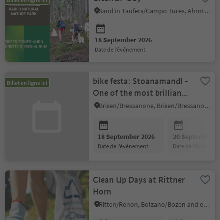
Sand in Taufers/Campo Tures, Ahrntal/Valle Aurina
18 September 2026
date de l’événement
bike festa: Stoanamandl -
Billet en ligne ici
One of the most brilliant
tours in Brixen
Brixen/Bressanone, Brixen/Bressanone and environs
18 September 2026
20 September 2
date de l’événement
date de l’événeme
Clean Up Days at Rittner
Horn
Ritten/Renon, Bolzano/Bozen and environs