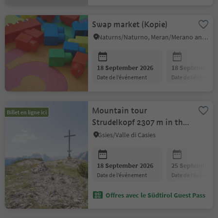
Swap market (Kopie)
Naturns/Naturno, Meran/Merano and environs
18 September 2026
18 September 2
date de l’événement
date de l’événeme
Mountain tour
Billet en ligne ici
Strudelkopf 2307 m in the
Braies Dolomites
Gsies/Valle di Casies
18 September 2026
25 September 2
date de l’événement
date de l’événeme
Offres avec le Südtirol Guest Pass