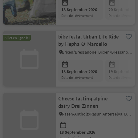
18 September 2026
20 September 2
date de l’événement
date de l’événeme
bike festa: Urban Life Ride
Billet en ligne ici
by Hepha & Nardello
Brixen/Bressanone, Brixen/Bressanone and environs
18 September 2026
19 September 2
date de l’événement
date de l’événeme
Cheese tasting alpine
dairy Drei Zinnen
Rasen-Antholz/Rasun Anterselva, Dolomites Region Kronplatz/Plan de Corones
18 September 2026