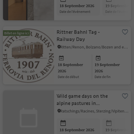
18 September 2026
19 September 2
date de l’événement
date de l’événeme
Rittner Bahnl Tag -
Billet en ligne ici
Railway Day
Ritten/Renon, Bolzano/Bozen and environs
18 September
19 September
2026
2026
date de début
date de fin
Wild game days on the
alpine pastures in
Ratschings
Ratschings/Racines, Sterzing/Vipiteno and environs
18 September 2026
19 September 2