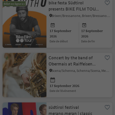
bike festa Südtirol
Billet en ligne ici
presents BIKE FILM TOUR
2026 – SEASON 2
Brixen/Bressanone, Brixen/Bressanone and environs
17 September
17 September
2026
2026
date de début
date de fin
Concert by the band of
Obermais at Raiffeisen
Square
Scena/Schenna, Schenna/Scena, Meran/Merano and environs
17 September 2026
date de l’événement
südtirol festival
merano.meran | classic