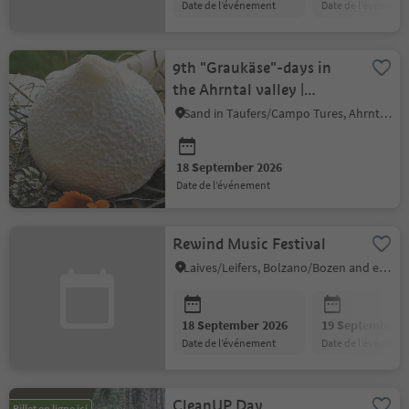
date de l’événement
date de l’événeme
9th "Graukäse"-days in
the Ahrntal valley |
Guided visit of the
Sand in Taufers/Campo Tures, Ahrntal/Valle Aurina
Moarhof
18 September 2026
date de l’événement
Rewind Music Festival
Laives/Leifers, Bolzano/Bozen and environs
18 September 2026
19 September 2
date de l’événement
date de l’événeme
CleanUP Day
Billet en ligne ici