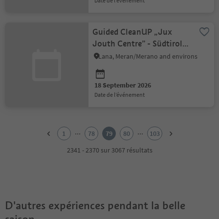
date de l’événement
Guided CleanUP „Jux
Jouth Centre” - Südtirol
CleanUp Days
Lana, Meran/Merano and environs
18 September 2026
date de l’événement
1
2
...
...
1
78
79
80
103
3
4
2341 - 2370 sur 3067 résultats
5
6
7
8
9
D'autres expériences pendant la belle
10
11