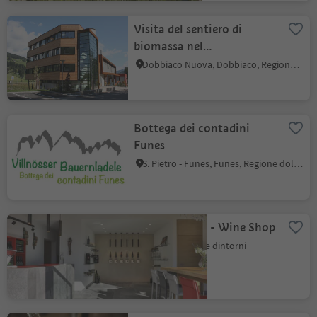
Visita del sentiero di
biomassa nel
teleriscaldamento
Dobbiaco Nuova, Dobbiaco, Regione dolomitica 3 Cime
termoelettrico di
Dobbiaco
Bottega dei contadini
Funes
S. Pietro - Funes, Funes, Regione dolomitica Luson Val di Funes
Innerleiterhof - Wine Shop
Scena, Merano e dintorni