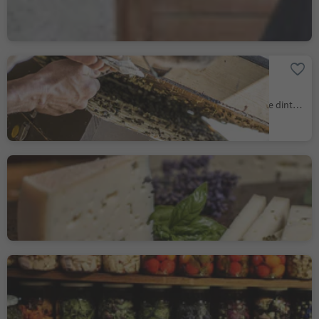
Apicoltura Josef Rinner -
Hotel Birkenbrunn
Naz, Naz-Sciaves, Bressanone e dintorni
Caseificio aziendale
Ebenhof
Collepietra, Cornedo all'Isarco, Regione dolomitica Val d'Ega
Ristorante Bad Egart
Onkel Taa
Rablà, Parcines, Merano e dintorni