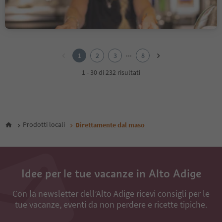
Chienes, Regione dolomitica Plan de Corones
1
2
...
1
2
3
8
3
4
1 - 30 di 232 risultati
5
6
7
8
Prodotti locali
Direttamente dal maso
Idee per le tue vacanze in Alto Adige
Con la newsletter dell’Alto Adige ricevi consigli per le
tue vacanze, eventi da non perdere e ricette tipiche.