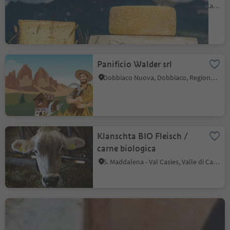
S. Maddalena - Val Casies, Valle di Casies
Panificio Walder srl
Dobbiaco Nuova, Dobbiaco, Regione dolomitica 3 Cime
Klanschta BIO Fleisch /
carne biologica
S. Maddalena - Val Casies, Valle di Casies
Maso Oberbrunnhof
Rablà, Parcines, Merano e dintorni