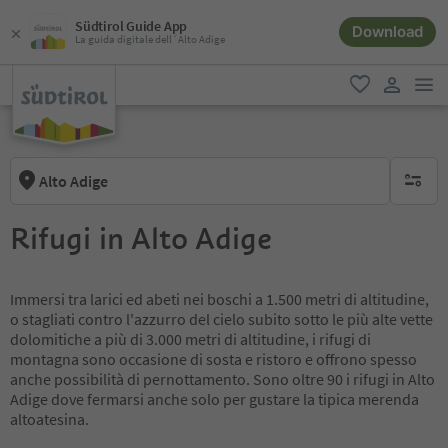
Südtirol Guide App
Download
La guida digitale dell´Alto Adige
men
favoriti
user lin
Alto Adige
nessun f
Rifugi in Alto Adige
Immersi tra larici ed abeti nei boschi a 1.500 metri di altitudine,
o stagliati contro l'azzurro del cielo subito sotto le più alte vette
dolomitiche a più di 3.000 metri di altitudine, i rifugi di
montagna sono occasione di sosta e ristoro e offrono spesso
anche possibilità di pernottamento. Sono oltre 90 i rifugi in Alto
Adige dove fermarsi anche solo per gustare la tipica merenda
altoatesina.