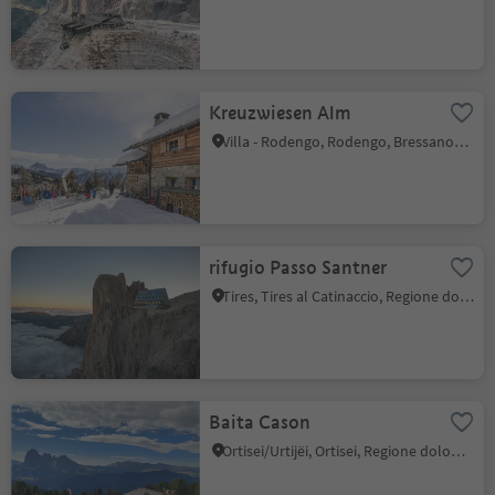
Kreuzwiesen Alm
Villa - Rodengo, Rodengo, Bressanone e dintorni
rifugio Passo Santner
Tires, Tires al Catinaccio, Regione dolomitica Alpe di Siusi
Baita Cason
Ortisei/Urtijëi, Ortisei, Regione dolomitica Val Gardena