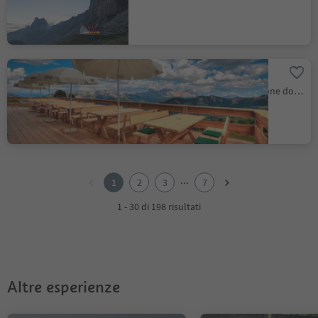
Rifugio Montemuro
Antermoia, San Martino, Regione dolomitica Plan de Corones
1
2
...
1
2
3
7
3
4
1 - 30 di 198 risultati
5
6
7
Altre esperienze