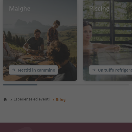
Malghe
Piscine
Mettiti in cammino
Un tuffo refriger
Esperienze ed eventi
Rifugi