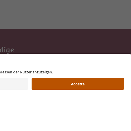
Adige
e tue vacanze,