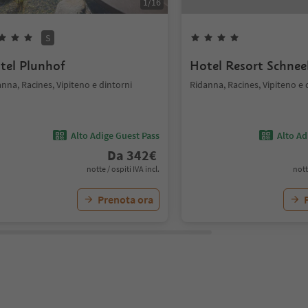
1
/
16
S
tel Plunhof
Hotel Resort Schnee
nna, Racines, Vipiteno e dintorni
Ridanna, Racines, Vipiteno e 
Alto Adige Guest Pass
Alto Ad
Da
342
€
notte / ospiti IVA incl.
nott
Prenota ora