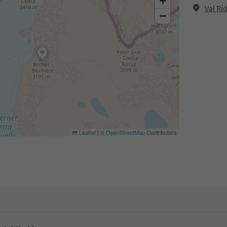
+
Val Ri
−
Leaflet
|
©
OpenStreetMap
Contributors