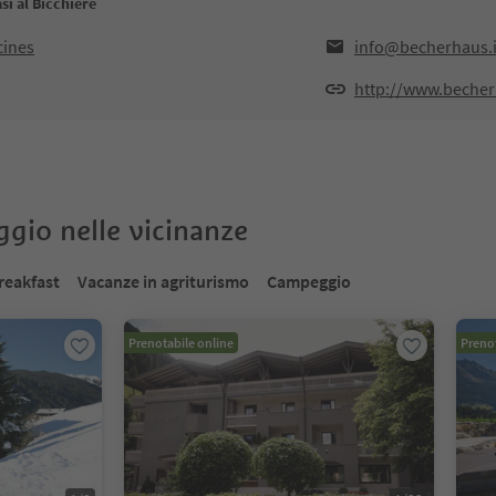
i al Bicchiere
cines
info@becherhaus.i
http://www.becher
oggio nelle vicinanze
reakfast
Vacanze in agriturismo
Campeggio
Prenotabile online
Prenot