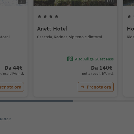
1
/
3
1
/
32
Anett Hotel
Ho
ntorni
Casateia, Racines, Vipiteno e dintorni
Rida
Alto Adige Guest Pass
Da
44
€
Da
140
€
 / ospiti IVA incl.
notte / ospiti IVA incl.
renota ora
Prenota ora
inanze