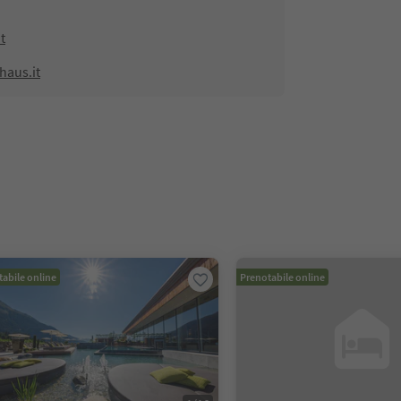
t
haus.it
abile online
Prenotabile online