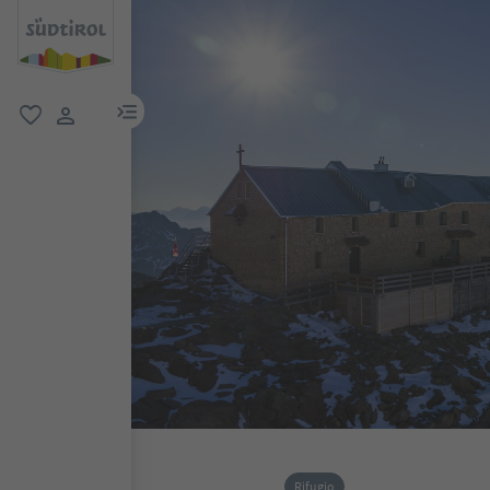
menu link
favoriti
user link
Rifugio