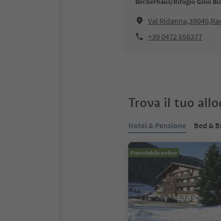
Becherhaus/Rifugio Gino Bias
Val Ridanna,39040,Ra
+39 0472 656377
Trova il tuo all
Hotel & Pensione
Bed & B
Prenotabile online