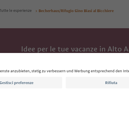
Tutte le esperienze
Becherhaus/Rifugio Gino Biasi al Bicchiere
Idee per le tue vacanze in Alto 
Con la newsletter dell’Alto Adige ricevi consigli per l
eventi da non perdere e ricette tipiche.
Indirizzo e-mail*
Iscriviti alla newsletter