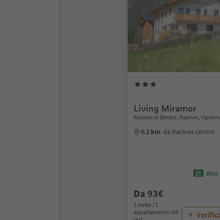
Living Miramor
Racines di Dentro, Racines, Vipiten
9.2 km
da Racines centro
Alto
Da 93€
1 notte / 1
appartamento IVA
Verific
incl.