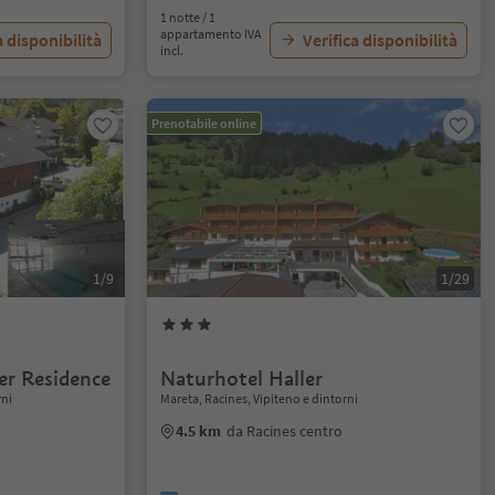
1 notte / 1
appartamento IVA
a disponibilità
Verifica disponibilità
incl.
Prenotabile online
1/9
1/29
er Residence
Naturhotel Haller
rni
Mareta, Racines, Vipiteno e dintorni
4.5 km
da Racines centro