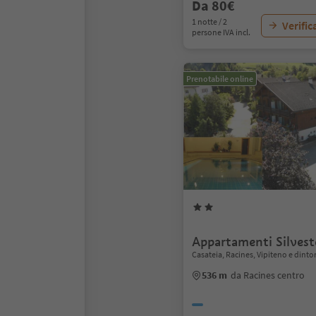
Da 80€
1 notte / 2
Verific
persone IVA incl.
Prenotabile online
Appartamenti Silvest
Casateia, Racines, Vipiteno e dinto
536 m
da Racines centro