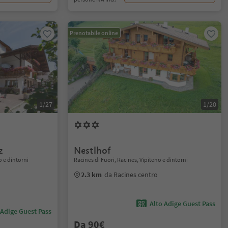
Prenotabile online
1/27
1/20
z
Nestlhof
o e dintorni
Racines di Fuori, Racines, Vipiteno e dintorni
2.3 km
da Racines centro
Alto Adige Guest Pass
 Adige Guest Pass
Da 90€