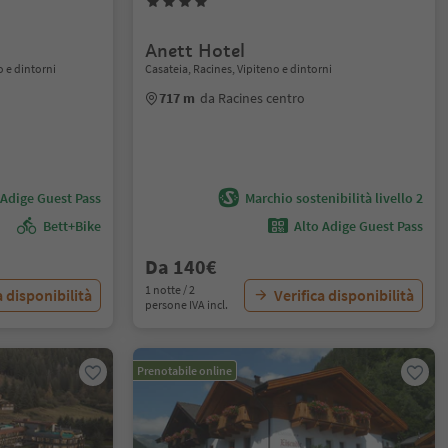
Anett Hotel
o e dintorni
Casateia, Racines, Vipiteno e dintorni
717 m
da Racines centro
 Adige Guest Pass
Marchio sostenibilità livello 2
Bett+Bike
Alto Adige Guest Pass
Da 140€
1 notte / 2
a disponibilità
Verifica disponibilità
persone IVA incl.
Prenotabile online