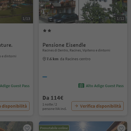
1/13
1/12
ature.
Pensione Eisendle
Racines di Dentro, Racines, Vipiteno e dintorni
o e dintorni
7.6 km
da Racines centro
 Adige Guest Pass
Alto Adige Guest Pass
Da 114€
1 notte / 2
a disponibilità
Verifica disponibilità
persone IVA incl.
Prenotabile online