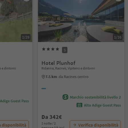
1/29
1/16
S
Hotel Plunhof
o e dintorni
Ridanna, Racines, Vipiteno e dintorni
7.5 km
da Racines centro
Marchio sostenibilità livello 2
 Adige Guest Pass
Alto Adige Guest Pass
Da 342€
1 notte / 2
a disponibilità
Verifica disponibilità
persone IVA incl.