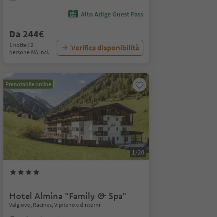
Alto Adige Guest Pass
Da 244€
1 notte / 2
Verifica disponibilità
persone IVA incl.
Prenotabile online
1/20
Hotel Almina "Family & Spa"
Valgiovo, Racines, Vipiteno e dintorni