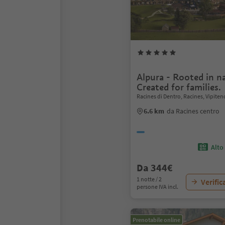
Alpura - Rooted in n
Created for families.
Racines di Dentro, Racines, Vipiten
6.6 km
da Racines centro
Alto
Da 344€
1 notte / 2
Verific
persone IVA incl.
Prenotabile online