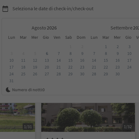
Seleziona le date di check-in/check-out
Agosto
Settembre
Lun
Mar
Mer
Gio
Ven
Sab
Dom
Lun
Mar
Mer
Gio
V
1
2
1
2
3
3
4
5
6
7
8
9
7
8
9
10
10
11
12
13
14
15
16
14
15
16
17
sioni
Categoria
Trattamento
Alloggi sostenibili
17
18
19
20
21
22
23
21
22
23
24
24
25
26
27
28
29
30
28
29
30
31
Prenotabile online
Numero di notti:
0
1/31
1/32