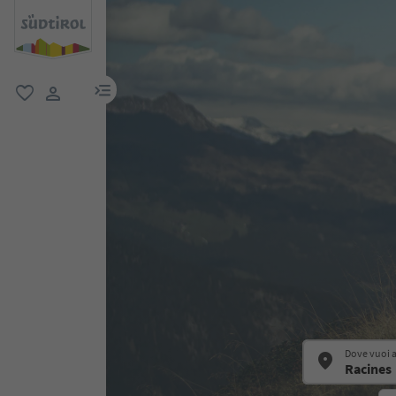
menu link
favoriti
user link
Dove vuoi 