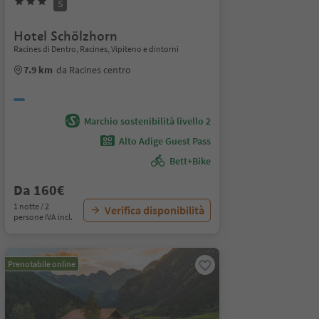
S
Hotel Schölzhorn
Racines di Dentro, Racines, Vipiteno e dintorni
7.9 km
da Racines centro
Marchio sostenibilità livello 2
Alto Adige Guest Pass
Bett+Bike
Da 160€
1 notte / 2
Verifica disponibilità
persone IVA incl.
Prenotabile online