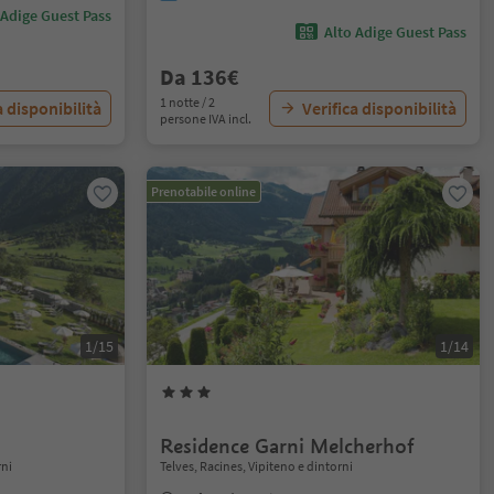
 Adige Guest Pass
Alto Adige Guest Pass
Da 136€
1 notte / 2
a disponibilità
Verifica disponibilità
persone IVA incl.
Prenotabile online
1/15
1/14
Residence Garni Melcherhof
rni
Telves, Racines, Vipiteno e dintorni