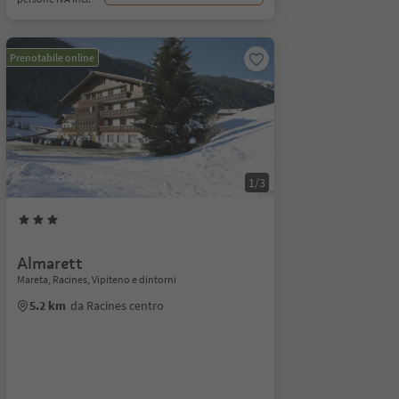
Prenotabile online
1/3
Almarett
Mareta, Racines, Vipiteno e dintorni
5.2 km
da Racines centro