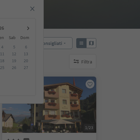
en
Sab
Dom
Consigliati
Ordina:
4
5
6
11
12
13
18
19
20
Filtra
nessun filtro attivo
25
26
27
Prenotabile online
1/23