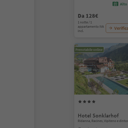
Alto
Da 128€
1 notte / 1
appartamento IVA
Verific
incl.
Prenotabile online
Hotel Sonklarhof
Ridanna, Racines, Vipiteno e dinto