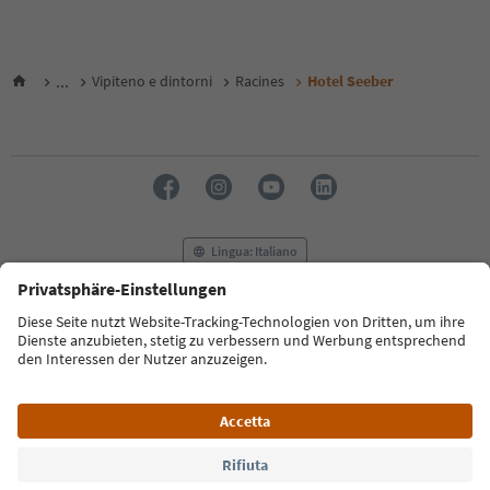
...
Vipiteno e dintorni
Racines
Hotel Seeber
Lingua: Italiano
FAQ
Contatti
Press
MICE
Privacy Policy
Termini e condizioni
Crediti
Cookie Policy
Film commission
Chi siamo
Dichiarazione di accessibilità
Alto Adige B2B
© 2026 IDM Südtirol