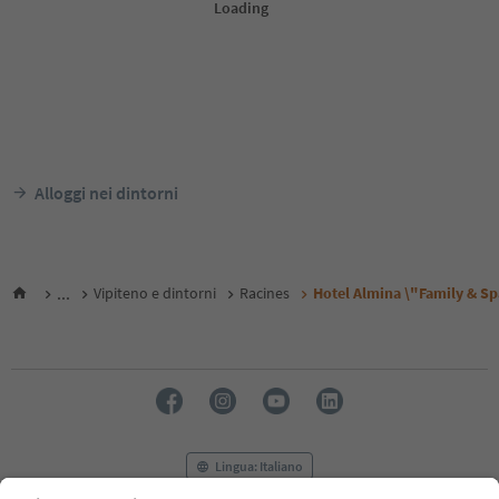
Alloggi nei dintorni
...
Vipiteno e dintorni
Racines
Hotel Almina \"Family & Sp
Lingua: Italiano