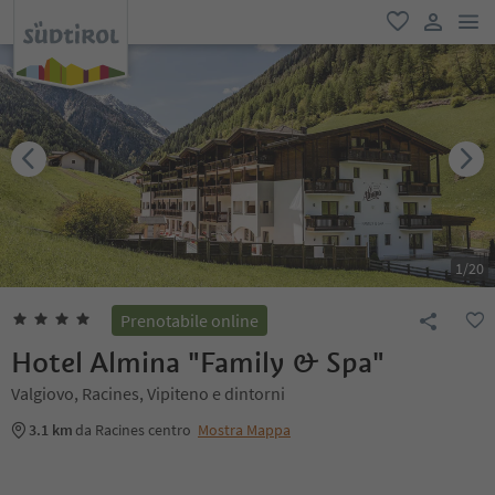
men
favoriti
user lin
1
/
20
Prenotabile online
Hotel Almina "Family & Spa"
Valgiovo, Racines, Vipiteno e dintorni
3.1 km
da Racines centro
Mostra Mappa