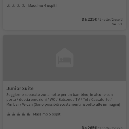
Massimo 4 ospiti
Da 225€
/ 1 notte / 2 ospiti
IVA incl.
Junior Suite
Soggiorno separato-zona notte per un bambino, in alcune con
porta / doccia emozioni / WC / Balcone / TV / Tel / Cassaforte /
Minibar / W-Lan (Sono possibili scostamenti rispetto alle immagini)
Massimo 5 ospiti
Da 265€
/ 1 notte / 2 ospiti