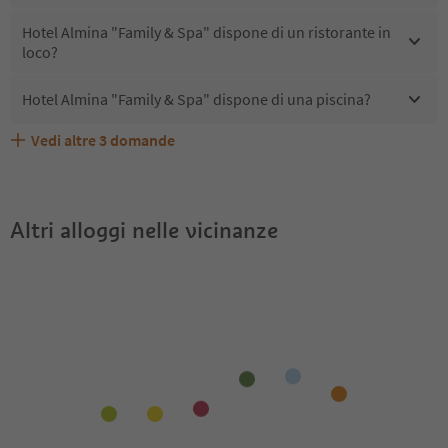
Hotel Almina "Family & Spa" dispone di un ristorante in
loco?
Hotel Almina "Family & Spa" dispone di una piscina?
Vedi altre
3
domande
Quali servizi/attività sono disponibili presso Hotel
Gli ospiti di Hotel Almina "Family & Spa" ricevono l'Alto
Hotel Almina "Family & Spa" accetta animali domestici?
Almina "Family & Spa"?
Adige Guest Pass?
Altri alloggi nelle vicinanze