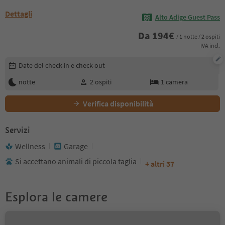
Dettagli
Alto Adige Guest Pass
Da
194
€
/ 1 notte / 2 ospiti
IVA incl.
Modifica i dettagli della prenotazione
Date del check-in e check-out
notte
2
ospiti
1
camera
Verifica disponibilità
Servizi
Wellness
Garage
Si accettano animali di piccola taglia
+ altri 37
Esplora le camere