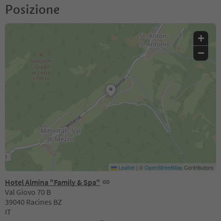
Posizione
+
−
Leaflet
|
©
OpenStreetMap
Contributors
Hotel Almina "Family & Spa"
Val Giovo 70 B
39040 Racines BZ
IT