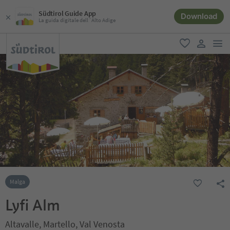
Südtirol Guide App
Download
La guida digitale dell´Alto Adige
men
favoriti
user lin
Malga
Lyfi Alm
Altavalle, Martello, Val Venosta