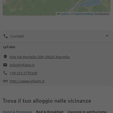
Leaflet
|
©
OpenStreetMap
Contributors
Contatti
Lyfi Alm
Alta Val Martello 204,39020,Martello
info@lyfialm.it
+39 333 2770100
http://www.lyfialm.it
Trova il tuo alloggio nelle vicinanze
Hotel & Pensione
Bed & Breakfast
Vacanze in agriturismo