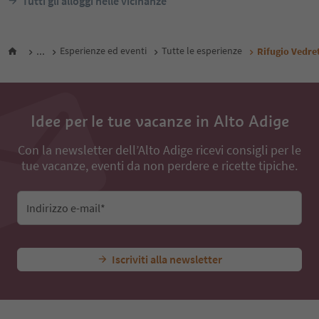
Tutti gli alloggi nelle vicinanze
...
Esperienze ed eventi
Tutte le esperienze
Rifugio Vedre
Idee per le tue vacanze in Alto Adige
Con la newsletter dell’Alto Adige ricevi consigli per le
tue vacanze, eventi da non perdere e ricette tipiche.
Indirizzo e-mail*
Iscriviti alla newsletter