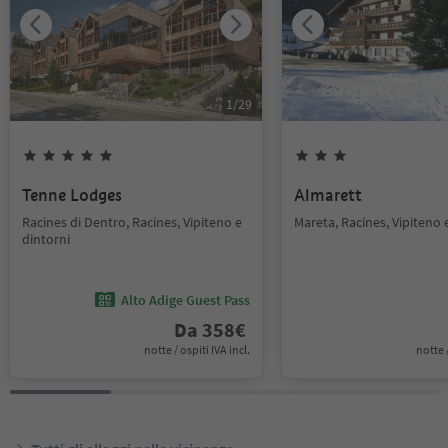
1
/
29
Tenne Lodges
Almarett
Racines di Dentro, Racines, Vipiteno e
Mareta, Racines, Vipiteno 
dintorni
Alto Adige Guest Pass
Da
358
€
notte / ospiti IVA incl.
notte /