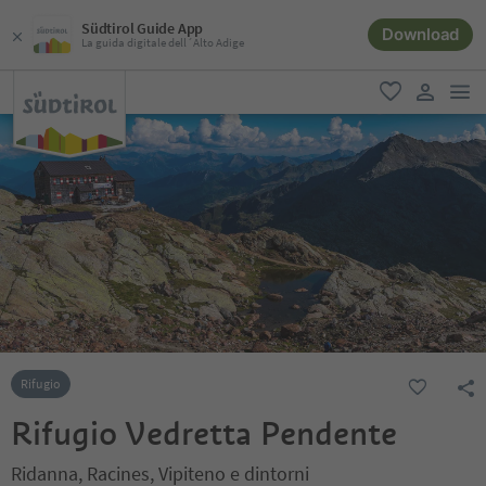
Südtirol Guide App
Download
La guida digitale dell´Alto Adige
men
favoriti
user lin
Rifugio
Rifugio Vedretta Pendente
Ridanna, Racines, Vipiteno e dintorni