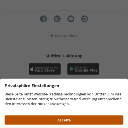
Lingua: Italiano
Südtirol Guide App
FAQ
Contatti
Press
MICE
Privacy Policy
Termini e condizioni
Crediti
Cookie Policy
Film commission
Chi siamo
Dichiarazione di accessibilità
Alto Adige B2B