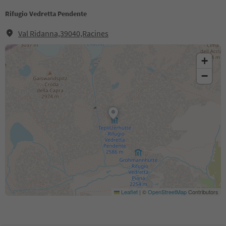
Rifugio Vedretta Pendente
Val Ridanna,39040,Racines
+
−
Leaflet
|
©
OpenStreetMap
Contributors