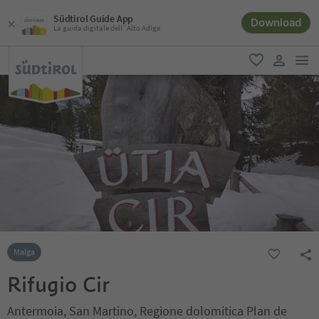
Südtirol Guide App
Download
La guida digitale dell´Alto Adige
men
favoriti
user lin
Malga
Rifugio Cir
Antermoia, San Martino, Regione dolomitica Plan de