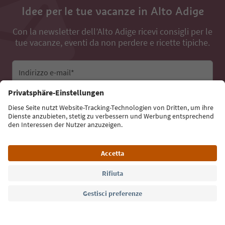
Idee per le tue vacanze in Alto Adige
Con la newsletter dell’Alto Adige ricevi consigli per le
tue vacanze, eventi da non perdere e ricette tipiche.
Indirizzo e-mail*
Iscriviti alla newsletter
Lingua: Italiano