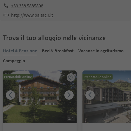
+39 338 5885808
http://www.baitacir.it
Trova il tuo alloggio nelle vicinanze
Hotel & Pensione
Bed & Breakfast
Vacanze in agriturismo
Campeggio
Prenotabile online
Prenotabile online
1
/
4