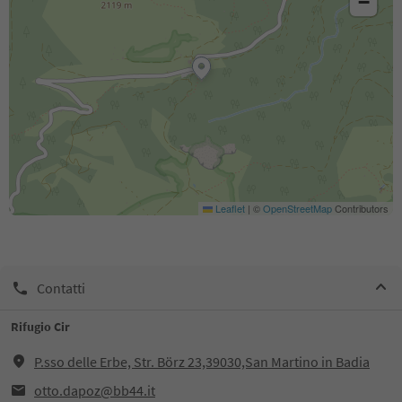
−
Leaflet
|
©
OpenStreetMap
Contributors
Contatti
Rifugio Cir
P.sso delle Erbe, Str. Börz 23,39030,San Martino in Badia
otto.dapoz@bb44.it