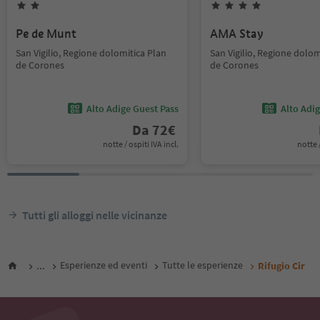
Pe de Munt
AMA Stay
San Vigilio, Regione dolomitica Plan
San Vigilio, Regione dolom
de Corones
de Corones
Alto Adige Guest Pass
Alto Adi
Da
72
€
notte / ospiti IVA incl.
notte /
Tutti gli alloggi nelle vicinanze
...
Esperienze ed eventi
Tutte le esperienze
Rifugio Cir