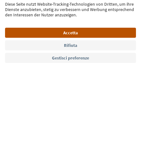
Iscriviti alla newsletter
Lingua: Italiano
Südtirol Guide App
FAQ
Contatti
Press
MICE
Privacy Policy