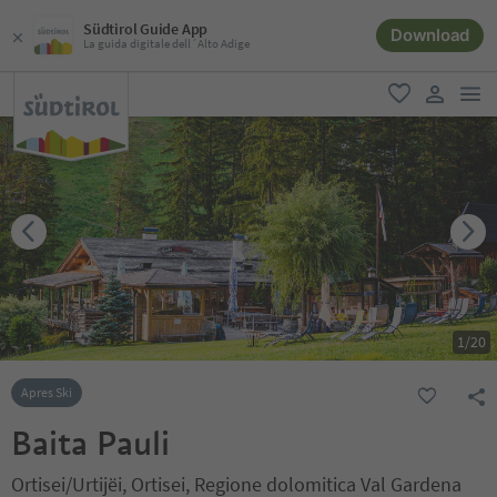
Südtirol Guide App
Download
La guida digitale dell´Alto Adige
men
favoriti
user lin
1
/
20
Apres Ski
Baita Pauli
Ortisei/Urtijëi, Ortisei, Regione dolomitica Val Gardena