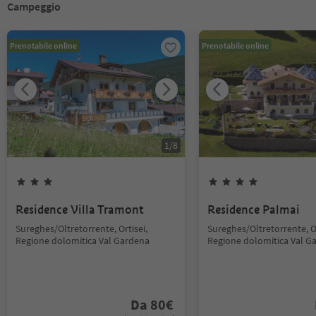
Campeggio
Prenotabile online
Prenotabile online
1
/
8
Residence Villa Tramont
Residence Palmai
Sureghes/Oltretorrente, Ortisei,
Sureghes/Oltretorrente, Or
Regione dolomitica Val Gardena
Regione dolomitica Val G
Da
80
€