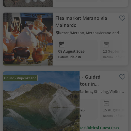
Flea market Merano via
Mainardo
Meran/Merano, Meran/Merano and environs
08 August 2026
12 September 2
datum události
datum události
Seven lakes - Guided
Online vstupenka zde
seven-lake tour in
Ridnaun
Ratschings/Racines, Sterzing/Vipiteno and environs
08 August 2026
15 August 2026
datum události
datum události
Ušetřete se Südtirol Guest Pass