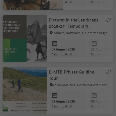
datum události
datum události
Pictures in the Landscape
1915-17 | Temporary
exhibition
Toblach/Dobbiaco, Dolomites Region 3 Zinnen
08 August 2026
11 August 2026
datum události
datum události
E-MTB Private Guiding
Tour
Mölten/Meltina, Bolzano/Bozen and environs
08 August 2026
09 August 2026
datum události
datum události