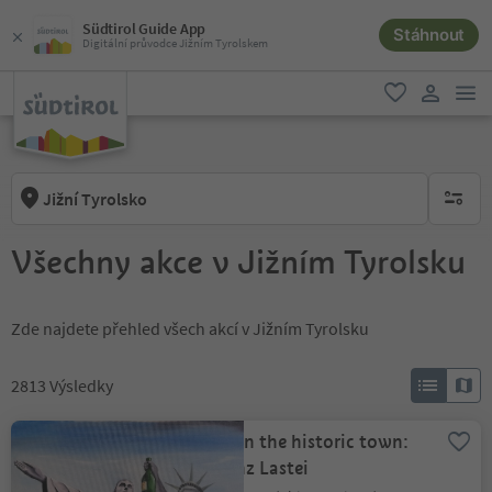
Südtirol Guide App
Stáhnout
Digitální průvodce Jižním Tyrolskem
odk
oblíbené
uživatel
Jižní Tyrolsko
brak ak
Všechny akce v Jižním Tyrolsku
Zde najdete přehled všech akcí v Jižním Tyrolsku
2813
Výsledky
Art in the historic town:
Heinz Lastei