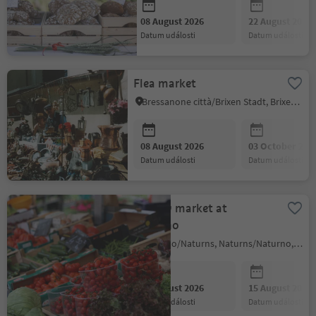
08 August 2026
22 August 2026
datum události
datum události
Flea market
Bressanone città/Brixen Stadt, Brixen/Bressanone, Brixen/Bressanone and environs
08 August 2026
03 October 202
datum události
datum události
Weekly market at
Naturno
Naturno/Naturns, Naturns/Naturno, Meran/Merano and environs
08 August 2026
15 August 2026
datum události
datum události