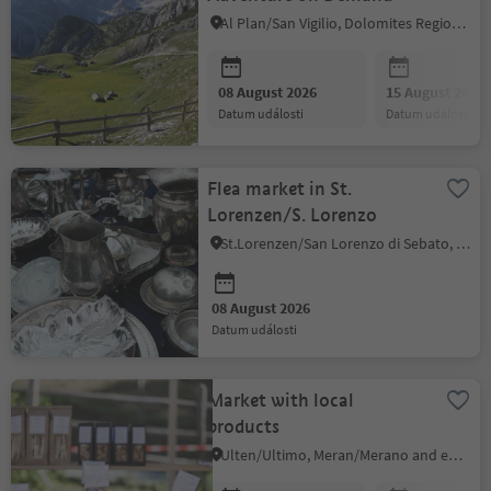
Al Plan/San Vigilio, Dolomites Region Kronplatz/Plan de Corones
08 August 2026
15 August 2026
datum události
datum události
Flea market in St.
Lorenzen/S. Lorenzo
St.Lorenzen/San Lorenzo di Sebato, Dolomites Region Kronplatz/Plan de Corones
08 August 2026
datum události
Market with local
products
Ulten/Ultimo, Meran/Merano and environs