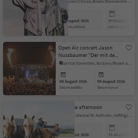
Klausen/Chiusa, Brixen/Bressanone and environs
08 August 2026
09 August 2026
datum události
datum události
Open Air concert Jason
Nussbaumer "Der mit dem
Berg rockt"
Sarntal/Sarentino, Bolzano/Bozen and environs
08 August 2026
09 August 2026
datum začátku
datum konce
Carriage afternoon
Santa Caterina/St. Kathrein, Hafling/Avelengo, Meran/Merano and environs
08 August 2026
11 August 2026