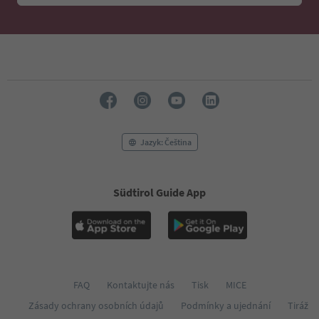
45
46
47
48
49
50
51
52
53
54
Jazyk: Čeština
55
56
57
Südtirol Guide App
58
59
60
61
62
63
64
FAQ
Kontaktujte nás
Tisk
MICE
65
Zásady ochrany osobních údajů
Podmínky a ujednání
Tiráž
66