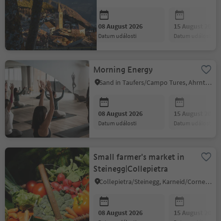
08 August 2026
15 August 2026
datum události
datum události
Morning Energy
Sand in Taufers/Campo Tures, Ahrntal/Valle Aurina
08 August 2026
15 August 2026
datum události
datum události
Small farmer's market in
Steinegg|Collepietra
Collepietra/Steinegg, Karneid/Cornedo all'Isarco, Dolomites Region Eggental
08 August 2026
15 August 2026