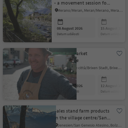
- a movement session for
body and soul
Merano/Meran, Meran/Merano, Meran/Merano and environs
08 August 2026
15 August 2026
datum události
datum události
Farmers Market
Bressanone
Bressanone città/Brixen Stadt, Brixen/Bressanone, Brixen/Bressanone and environs
08 August 2026
12 August 2026
datum události
datum události
Sales stand farm products
in the village centre/San
Genesio
Jenesien/San Genesio Atesino, Bolzano/Bozen and environs