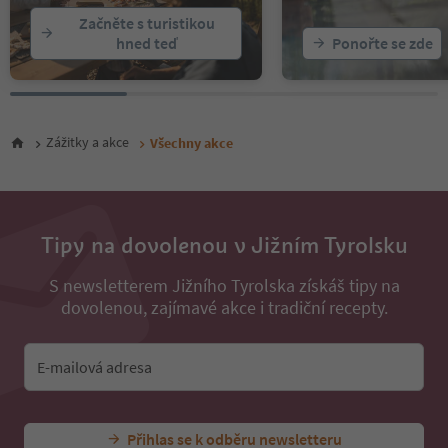
22
Začněte s turistikou
23
hned teď
Ponořte se zde
24
25
26
27
28
Zážitky a akce
Všechny akce
29
30
31
32
33
Tipy na dovolenou v Jižním Tyrolsku
34
35
S newsletterem Jižního Tyrolska získáš tipy na
36
37
dovolenou, zajímavé akce i tradiční recepty.
38
39
40
E-mailová adresa
41
42
43
Přihlas se k odběru newsletteru
44