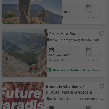
08 August 2026
09 August 2026
datum události
datum události
4 Peaks Alta Badia
Badia, Dolomites Region Alta Badia
08 August 2026
09 August 2026
datum události
datum události
Ušetřete se Südtirol Guest Pass
Biennale Gherdëina -
(Future) Paradise Gardens
Urtijëi/Ortisei, Dolomites Region Val Gardena