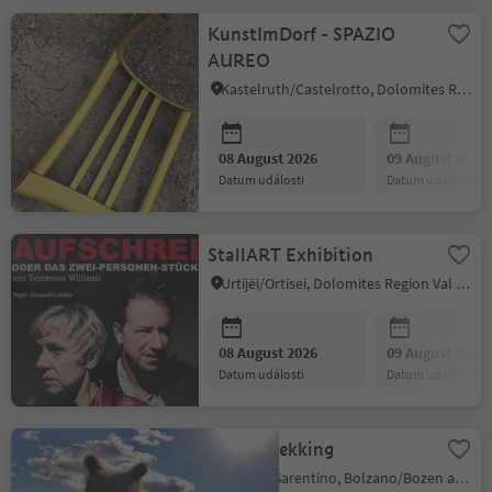
KunstImDorf - SPAZIO
AUREO
Kastelruth/Castelrotto, Dolomites Region Seiser Alm
08 August 2026
09 August 2026
datum události
datum události
StallART Exhibition
Urtijëi/Ortisei, Dolomites Region Val Gardena
08 August 2026
09 August 2026
datum události
datum události
Alpakatrekking
Sarntal/Sarentino, Bolzano/Bozen and environs