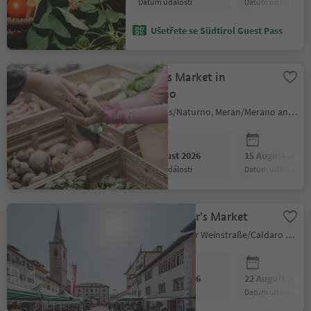
datum události
datum události
Ušetřete se Südtirol Guest Pass
Farmers Market in
Naturno
Naturns/Naturno, Meran/Merano and environs
08 August 2026
15 August 2026
datum události
datum události
Small Farmer's Market
Kaltern an der Weinstraße/Caldaro sulla Strada del Vino, Alto Adige Wine Road
08 August 2026
22 August 2026
datum události
datum události