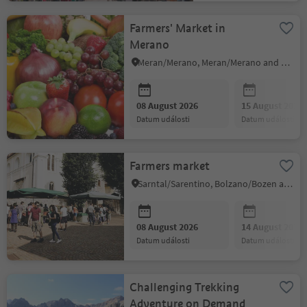
Farmers' Market in
Merano
Meran/Merano, Meran/Merano and environs
08 August 2026
15 August 2026
datum události
datum události
Farmers market
Sarntal/Sarentino, Bolzano/Bozen and environs
08 August 2026
14 August 2026
datum události
datum události
Challenging Trekking
Adventure on Demand