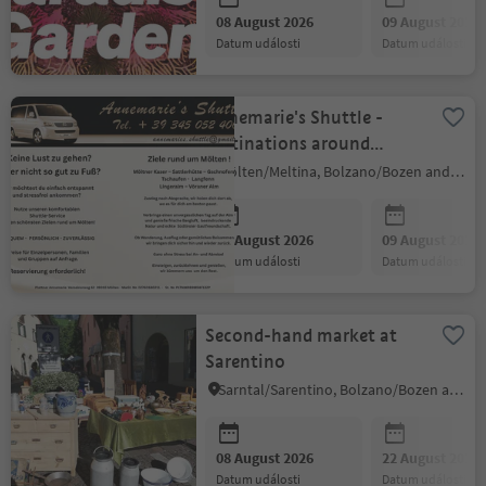
08 August 2026
09 August 2026
datum události
datum události
Annemarie's Shuttle -
destinations around
Mölten!
Mölten/Meltina, Bolzano/Bozen and environs
08 August 2026
09 August 2026
datum události
datum události
Second-hand market at
Sarentino
Sarntal/Sarentino, Bolzano/Bozen and environs
08 August 2026
22 August 2026
datum události
datum události