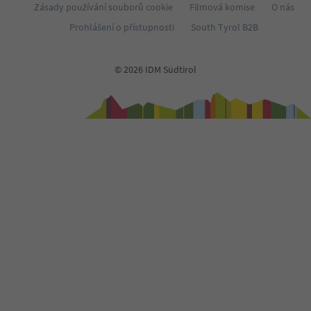
67
Zásady používání souborů cookie
Filmová komise
O nás
68
Prohlášení o přístupnosti
South Tyrol B2B
69
70
71
© 2026 IDM Südtirol
72
73
74
75
76
77
78
79
80
81
82
83
84
85
86
87
88