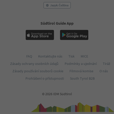
54
Jazyk: Čeština
55
56
57
58
Südtirol Guide App
59
60
61
62
63
64
FAQ
Kontaktujte nás
Tisk
MICE
65
66
Zásady ochrany osobních údajů
Podmínky a ujednání
Tiráž
67
Zásady používání souborů cookie
Filmová komise
O nás
68
69
Prohlášení o přístupnosti
South Tyrol B2B
70
71
72
© 2026 IDM Südtirol
73
74
75
76