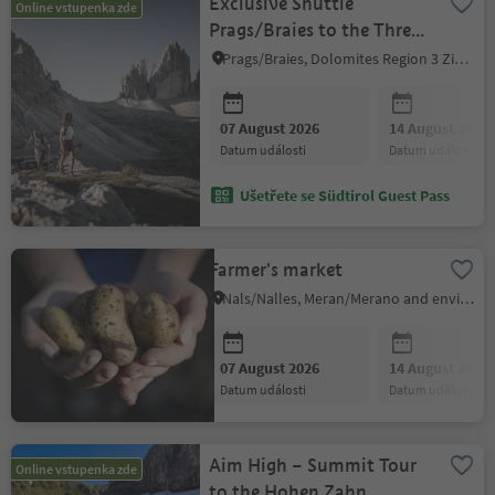
Exclusive Shuttle
Online vstupenka zde
Prags/Braies to the Three
Peaks with guide
Prags/Braies, Dolomites Region 3 Zinnen
07 August 2026
14 August 2026
datum události
datum události
Ušetřete se Südtirol Guest Pass
Farmer's market
Nals/Nalles, Meran/Merano and environs
07 August 2026
14 August 2026
datum události
datum události
Aim High – Summit Tour
Online vstupenka zde
to the Hohen Zahn