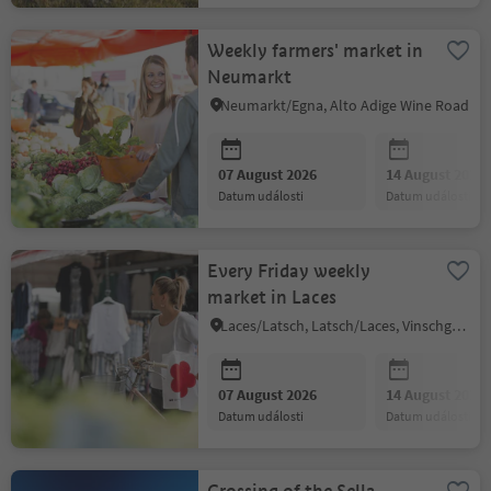
Weekly farmers' market in
Neumarkt
Neumarkt/Egna, Alto Adige Wine Road
07 August 2026
14 August 2026
datum události
datum události
Every Friday weekly
market in Laces
Laces/Latsch, Latsch/Laces, Vinschgau/Val Venosta
07 August 2026
14 August 2026
datum události
datum události