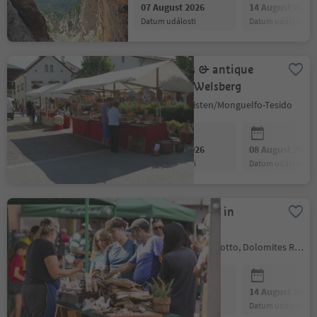
07 August 2026
14 August 2026
datum události
datum události
lea markets & antique
markets in Welsberg
Welsberg-Taisten/Monguelfo-Tesido
07 August 2026
08 August 2026
datum události
datum události
Farmer´s market in
Kastelruth
Kastelruth/Castelrotto, Dolomites Region Seiser Alm
07 August 2026
14 August 2026
datum události
datum události