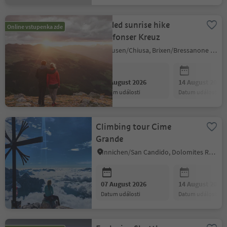
Guided sunrise hike
Online vstupenka zde
Latzfonser Kreuz
Klausen/Chiusa, Brixen/Bressanone and environs
07 August 2026
14 August 2026
datum události
datum události
Climbing tour Cime
Grande
Innichen/San Candido, Dolomites Region 3 Zinnen
07 August 2026
14 August 2026
datum události
datum události