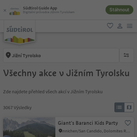
Südtirol Guide App
Stáhnout
Digitální průvodce Jižním Tyrolskem
odk
oblíbené
uživatel
Jižní Tyrolsko
brak ak
Všechny akce v Jižním Tyrolsku
Zde najdete přehled všech akcí v Jižním Tyrolsku
3067
Výsledky
Giant's Baranci Kids Party
Innichen/San Candido, Dolomites Region 3 Zinnen