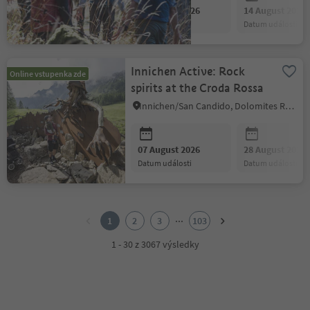
07 August 2026
14 August 2026
datum události
datum události
Innichen Active: Rock
Online vstupenka zde
spirits at the Croda Rossa
Innichen/San Candido, Dolomites Region 3 Zinnen
07 August 2026
28 August 2026
datum události
datum události
1
2
...
1
2
3
103
3
4
1 - 30 z 3067 výsledky
5
6
7
8