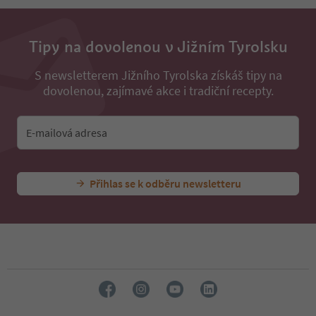
32
33
34
Tipy na dovolenou v Jižním Tyrolsku
35
36
S newsletterem Jižního Tyrolska získáš tipy na
37
dovolenou, zajímavé akce i tradiční recepty.
38
39
40
E-mailová adresa
41
42
43
44
Přihlas se k odběru newsletteru
45
46
47
48
49
50
51
52
53