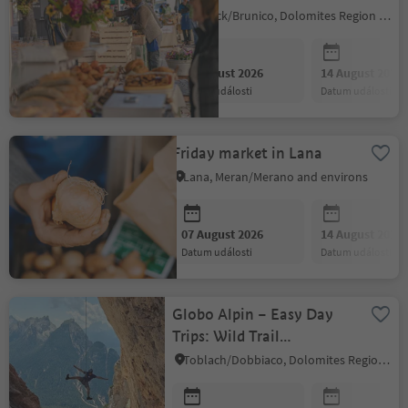
Bruneck/Brunico, Dolomites Region Kronplatz/Plan de Corones
07 August 2026
14 August 2026
datum události
datum události
Friday market in Lana
Lana, Meran/Merano and environs
07 August 2026
14 August 2026
datum události
datum události
Globo Alpin – Easy Day
Trips: Wild Trail
Dolomites
Toblach/Dobbiaco, Dolomites Region 3 Zinnen