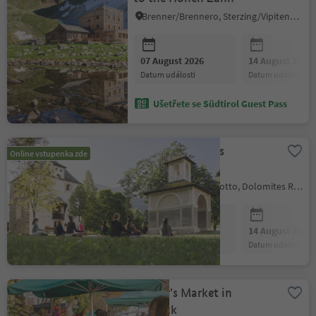
Brenner/Brennero, Sterzing/Vipiteno and environs
07 August 2026
14 August 2026
datum události
datum události
Ušetřete se Südtirol Guest Pass
Yoga with fitness
Online vstupenka zde
breakfast
Kastelruth/Castelrotto, Dolomites Region Seiser Alm
07 August 2026
14 August 2026
datum události
datum události
Farmer's Market in
Bruneck