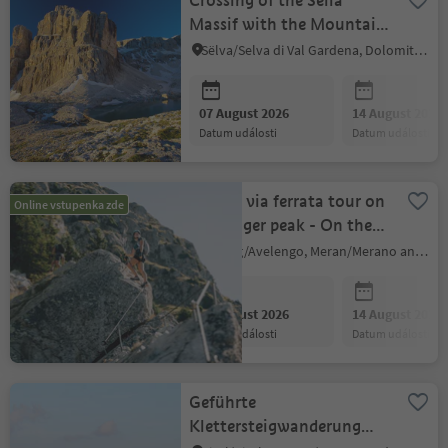
Crossing of the Sella
Massif with the Mountain
Guides GardenaGuides
Sëlva/Selva di Val Gardena, Dolomites Region Val Gardena
07 August 2026
14 August 2026
datum události
datum události
Guided via ferrata tour on
Online vstupenka zde
the Ifinger peak - On the
move
Hafling/Avelengo, Meran/Merano and environs
07 August 2026
14 August 2026
datum události
datum události
Geführte
Klettersteigwanderung