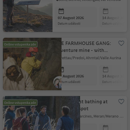
07 August 2026
14 August 2026
datum události
datum události
THE FARMHOUSE GANG:
Online vstupenka zde
Adventure mine - with
treasure hunt
Prettau/Predoi, Ahrntal/Valle Aurina
07 August 2026
14 August 2026
datum události
datum události
Alpine Forest bathing at
Online vstupenka zde
the energy spot
Partschins/Parcines, Meran/Merano and environs