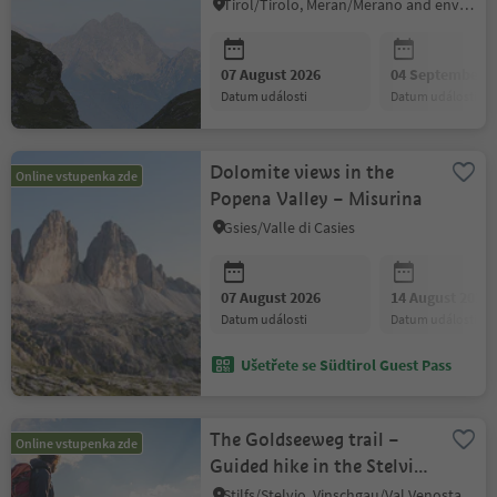
auf dem Heini Holzer
Tirol/Tirolo, Meran/Merano and environs
Klettersteig (Ifinger)
07 August 2026
04 September 2
datum události
datum události
Dolomite views in the
Online vstupenka zde
Popena Valley – Misurina
Gsies/Valle di Casies
07 August 2026
14 August 2026
datum události
datum události
Ušetřete se Südtirol Guest Pass
The Goldseeweg trail –
Online vstupenka zde
Guided hike in the Stelvio
National Park
Stilfs/Stelvio, Vinschgau/Val Venosta