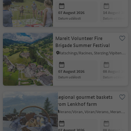
07 August 2026
14 August 2026
datum události
datum události
Mareit Volunteer Fire
Brigade Summer Festival
Ratschings/Racines, Sterzing/Vipiteno and environs
07 August 2026
08 August 2026
datum události
datum události
Regional gourmet baskets
from Lenkhof farm
Verano/Vöran, Vöran/Verano, Meran/Merano and environs
07 August 2026
08 August 2026