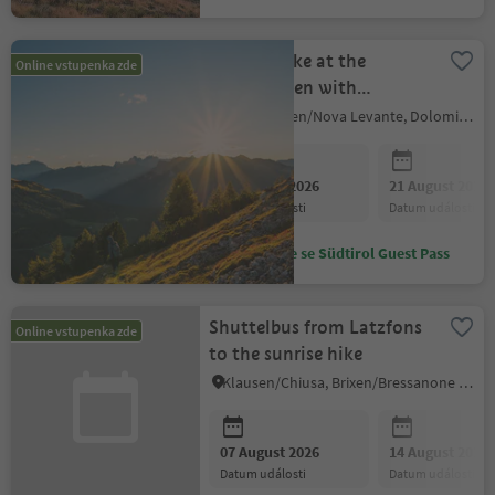
Sunrise Hike at the
Online vstupenka zde
Rosengarten with
Breakfast
Welschnofen/Nova Levante, Dolomites Region Eggental
07 August 2026
21 August 2026
datum události
datum události
Ušetřete se Südtirol Guest Pass
Shuttelbus from Latzfons
Online vstupenka zde
to the sunrise hike
Klausen/Chiusa, Brixen/Bressanone and environs
07 August 2026
14 August 2026
datum události
datum události