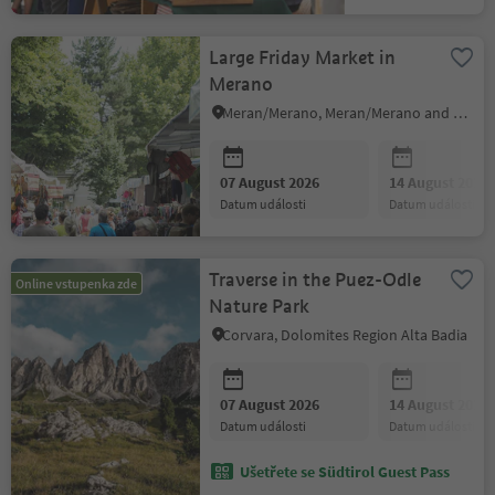
Large Friday Market in
Merano
Meran/Merano, Meran/Merano and environs
07 August 2026
14 August 2026
datum události
datum události
Traverse in the Puez-Odle
Online vstupenka zde
Nature Park
Corvara, Dolomites Region Alta Badia
07 August 2026
14 August 2026
datum události
datum události
Ušetřete se Südtirol Guest Pass