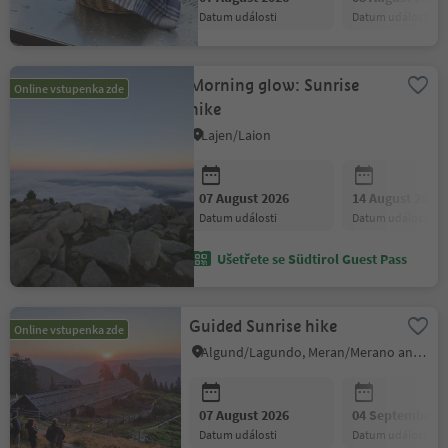
datum události
datum události
Morning glow: Sunrise
Online vstupenka zde
hike
Lajen/Laion
07 August 2026
14 August 2026
datum události
datum události
Ušetřete se Südtirol Guest Pass
Guided Sunrise hike
Online vstupenka zde
Algund/Lagundo, Meran/Merano and environs
07 August 2026
04 September 2
datum události
datum události