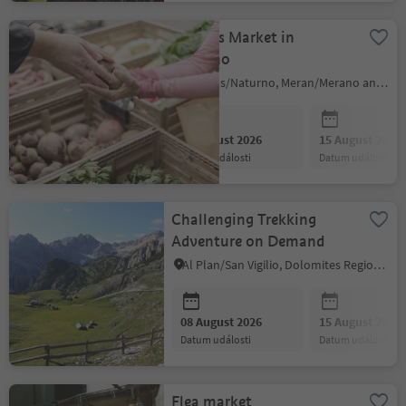
Farmers Market in
Naturno
Naturns/Naturno, Meran/Merano and environs
08 August 2026
15 August 2026
datum události
datum události
Challenging Trekking
Adventure on Demand
Al Plan/San Vigilio, Dolomites Region Kronplatz/Plan de Corones
08 August 2026
15 August 2026
datum události
datum události
Flea market