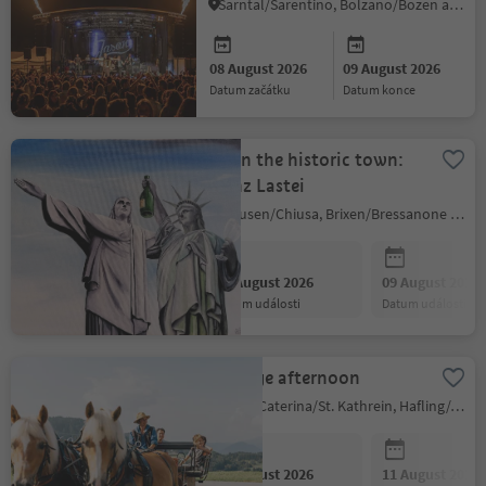
Berg rockt"
Sarntal/Sarentino, Bolzano/Bozen and environs
08 August 2026
09 August 2026
datum začátku
datum konce
Art in the historic town:
Heinz Lastei
Klausen/Chiusa, Brixen/Bressanone and environs
08 August 2026
09 August 2026
datum události
datum události
Carriage afternoon
Santa Caterina/St. Kathrein, Hafling/Avelengo, Meran/Merano and environs
08 August 2026
11 August 2026