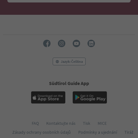
45
46
47
48
49
50
51
52
53
54
Jazyk: Čeština
55
56
57
Südtirol Guide App
58
59
60
61
62
63
64
FAQ
Kontaktujte nás
Tisk
MICE
65
Zásady ochrany osobních údajů
Podmínky a ujednání
Tiráž
66