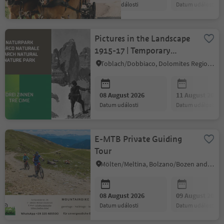
datum události
datum události
Pictures in the Landscape
1915-17 | Temporary
exhibition
Toblach/Dobbiaco, Dolomites Region 3 Zinnen
08 August 2026
11 August 2026
datum události
datum události
E-MTB Private Guiding
Tour
Mölten/Meltina, Bolzano/Bozen and environs
08 August 2026
09 August 2026
datum události
datum události