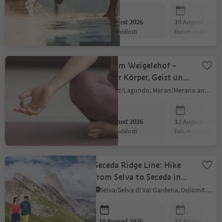
10 August 2026
10 August 2026
datum události
datum události
Yoga am Weigelehof –
Zeit für Körper, Geist und
Seele
Algund/Lagundo, Meran/Merano and environs
10 August 2026
12 August 2026
datum události
datum události
Seceda Ridge Line: Hike
from Selva to Seceda in
the Puez-Odle Nature
Sëlva/Selva di Val Gardena, Dolomites Region Val Gardena
Park
10 August 2026
17 August 2026