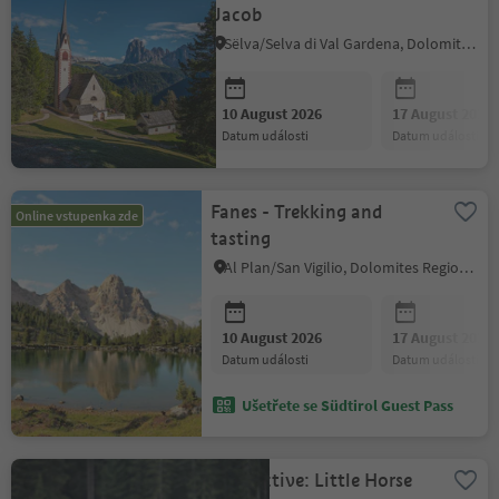
Jacob
Sëlva/Selva di Val Gardena, Dolomites Region Val Gardena
10 August 2026
17 August 2026
datum události
datum události
Fanes - Trekking and
Online vstupenka zde
tasting
Al Plan/San Vigilio, Dolomites Region Kronplatz/Plan de Corones
10 August 2026
17 August 2026
datum události
datum události
Ušetřete se Südtirol Guest Pass
Kids Active: Little Horse