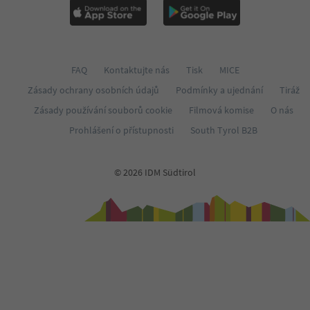
60
61
62
63
64
FAQ
Kontaktujte nás
Tisk
MICE
65
66
Zásady ochrany osobních údajů
Podmínky a ujednání
Tiráž
67
Zásady používání souborů cookie
Filmová komise
O nás
68
69
Prohlášení o přístupnosti
South Tyrol B2B
70
71
72
© 2026 IDM Südtirol
73
74
75
76
77
78
79
80
81
82