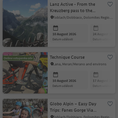
Lanz Active - From the
Kreuzberg pass to the
Rotwand meadows
Toblach/Dobbiaco, Dolomites Region 3 Zinnen
10 August 2026
24 August 2026
datum události
datum události
Technique Course
Online vstupenka zde
Lana, Meran/Merano and environs
10 August 2026
17 August 2026
datum události
datum události
Globo Alpin – Easy Day
Trips: Fanes Gorge Via
Ferrata Tour
Toblach/Dobbiaco, Dolomites Region 3 Zinnen