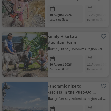
10 August 2026
17 August 2026
datum události
datum události
Family Hike to a
Mountain Farm
Urtijëi/Ortisei, Dolomites Region Val Gardena
10 August 2026
11 August 2026
datum události
datum události
Panoramic hike to
Resciesa in the Puez-Odle
Nature Park
Urtijëi/Ortisei, Dolomites Region Val Gardena