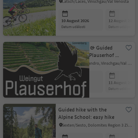
Latsch/Laces, Vinschgau/Val Venosta
10 August 2026
12 August 2026
datum události
datum události
Wine Tasting & Guided
Farm Tour at Plauserhof in
Kortsch
Schlanders/Silandro, Vinschgau/Val Venosta
10 August 2026
11 August 2026
datum události
datum události
Guided hike with the
Alpine School: easy hike
Sexten/Sesto, Dolomites Region 3 Zinnen