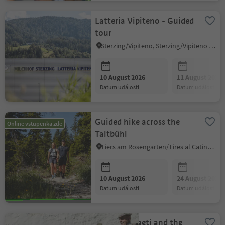
Latteria Vipiteno - Guided
tour
Sterzing/Vipiteno, Sterzing/Vipiteno and environs
10 August 2026
11 August 2026
datum události
datum události
Guided hike across the
Online vstupenka zde
Taltbühl
Tiers am Rosengarten/Tires al Catinaccio, Dolomites Region Seiser Alm
10 August 2026
24 August 2026
datum události
datum události
From the Raeti and the