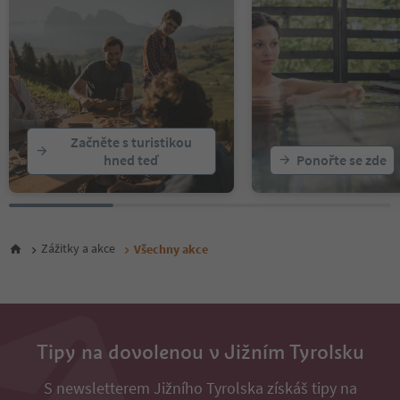
15
16
17
18
19
20
21
22
Začněte s turistikou
23
hned teď
Ponořte se zde
24
25
26
27
28
Zážitky a akce
Všechny akce
29
30
31
32
33
34
Tipy na dovolenou v Jižním Tyrolsku
35
36
S newsletterem Jižního Tyrolska získáš tipy na
37