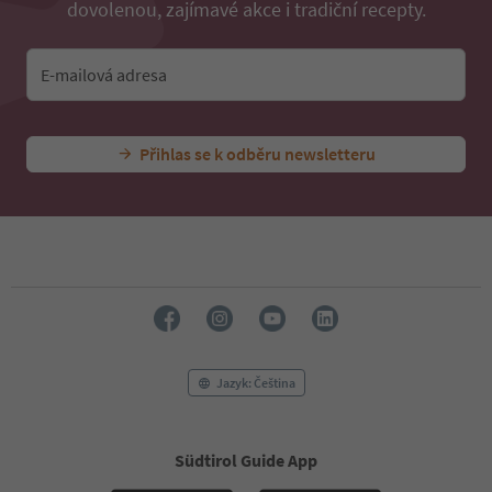
dovolenou, zajímavé akce i tradiční recepty.
38
39
40
E-mailová adresa
41
42
43
44
Přihlas se k odběru newsletteru
45
46
47
48
49
50
51
52
53
54
Jazyk: Čeština
55
56
57
58
Südtirol Guide App
59