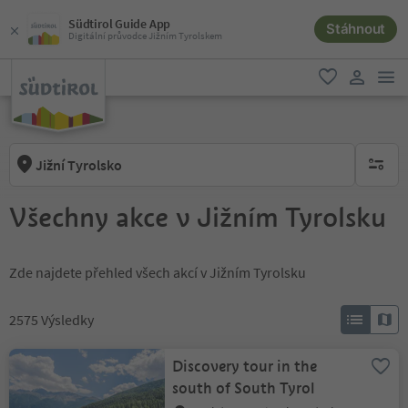
Südtirol Guide App
Stáhnout
Digitální průvodce Jižním Tyrolskem
odk
oblíbené
uživatel
Jižní Tyrolsko
brak ak
Všechny akce v Jižním Tyrolsku
Zde najdete přehled všech akcí v Jižním Tyrolsku
2575
Výsledky
Discovery tour in the
south of South Tyrol