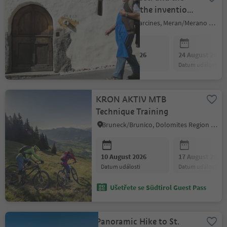
Romans to the invention
of the typewriter
Partschins/Parcines, Meran/Merano and environs
10 August 2026
24 August 2026
datum události
datum události
KRON AKTIV MTB
Technique Training
Bruneck/Brunico, Dolomites Region Kronplatz/Plan de Corones
10 August 2026
17 August 2026
datum události
datum události
Ušetřete se Südtirol Guest Pass
Panoramic Hike to St.