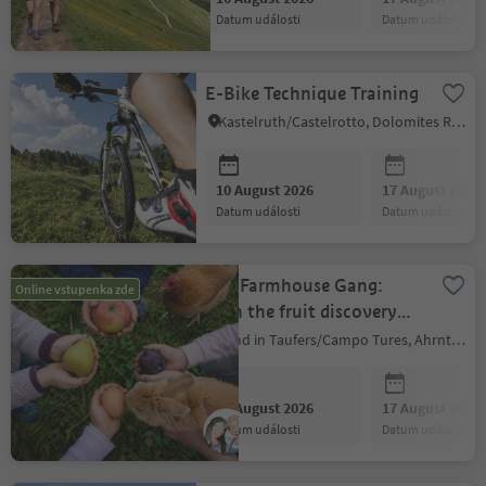
datum události
datum události
E-Bike Technique Training
Kastelruth/Castelrotto, Dolomites Region Seiser Alm
10 August 2026
17 August 2026
datum události
datum události
The Farmhouse Gang:
Online vstupenka zde
Join the fruit discovery
adventure!
Sand in Taufers/Campo Tures, Ahrntal/Valle Aurina
10 August 2026
17 August 2026
datum události
datum události