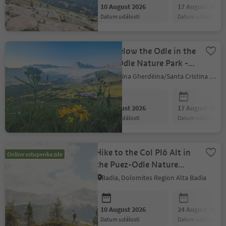
10 August 2026
17 August 2026
datum události
datum události
Hike below the Odle in the
Puez-Odle Nature Park -
UNESCO World Heritage
S.Crestina Gherdëina/Santa Cristina Val Gardana, Dolomites Region Val Gardena
Site
10 August 2026
17 August 2026
datum události
datum události
Hike to the Col Plö Alt in
Online vstupenka zde
the Puez-Odle Nature
Park
Badia, Dolomites Region Alta Badia
10 August 2026
24 August 2026
datum události
datum události