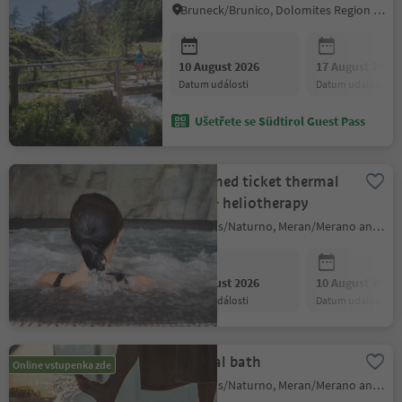
Bruneck/Brunico, Dolomites Region Kronplatz/Plan de Corones
10 August 2026
17 August 2026
datum události
datum události
Ušetřete se Südtirol Guest Pass
Combined ticket thermal
bath & heliotherapy
Naturns/Naturno, Meran/Merano and environs
10 August 2026
10 August 2026
datum události
datum události
Thermal bath
Online vstupenka zde
Naturns/Naturno, Meran/Merano and environs