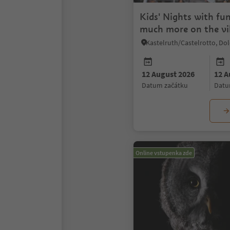
Kids' Nights with fu
much more on the vil
12 August 2026
12 A
datum začátku
dat
Online vstupenka zde