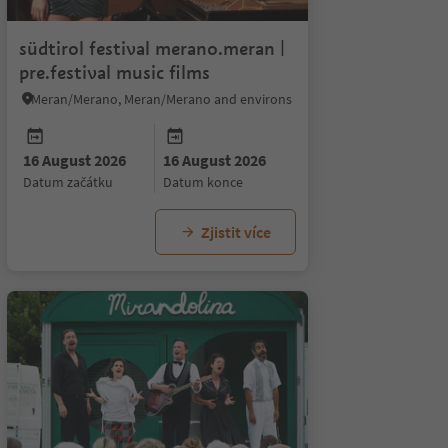
südtirol festival merano.meran |
pre.festival music films
Meran/Merano, Meran/Merano and environs
16 August 2026
16 August 2026
datum začátku
datum konce
Zjistit více