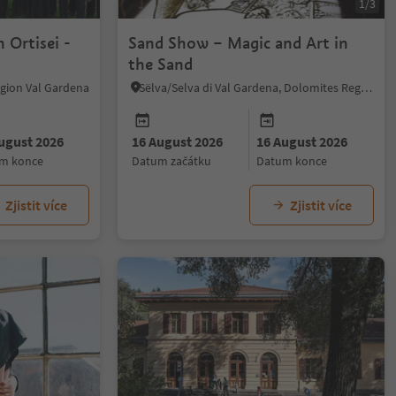
1/3
 Ortisei -
Sand Show – Magic and Art in
the Sand
Region Val Gardena
Sëlva/Selva di Val Gardena, Dolomites Region Val Gardena
ugust 2026
16 August 2026
16 August 2026
um konce
datum začátku
datum konce
Zjistit více
Zjistit více