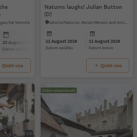
the
Naturns laughs! Julian Button
e
(D)
hgau/Val Venosta
Naturns/Naturno, Meran/Merano and environs
11 August 2026
11 August 2026
25 August 2026
datum začátku
datum konce
datum události
Zjistit více
Zjistit více
Online vstupenka zde
1/3