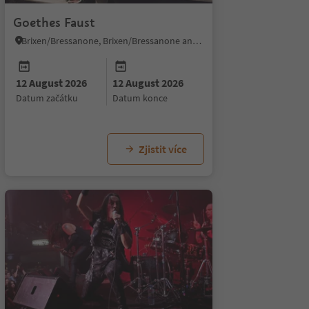
Goethes Faust
Brixen/Bressanone, Brixen/Bressanone and environs
12 August 2026
12 August 2026
datum začátku
datum konce
Zjistit více