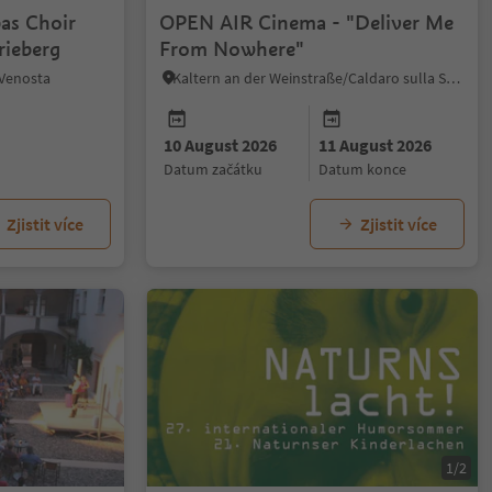
as Choir
OPEN AIR Cinema - "Deliver Me
ieberg
From Nowhere"
 Venosta
Kaltern an der Weinstraße/Caldaro sulla Strada del Vino, Alto Adige Wine Road
10 August 2026
11 August 2026
datum začátku
datum konce
Zjistit více
Zjistit více
1/2