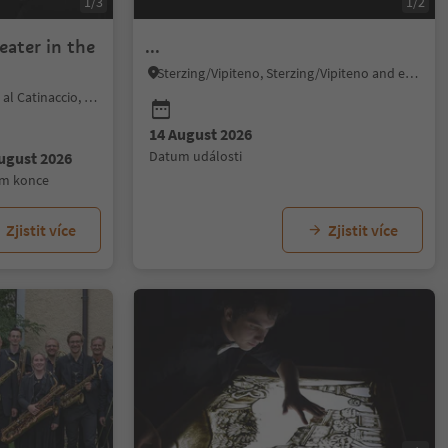
1/3
1/2
heater in the
...
Sterzing/Vipiteno, Sterzing/Vipiteno and environs
Tiers am Rosengarten/Tires al Catinaccio, Dolomites Region Seiser Alm
14 August 2026
datum události
ugust 2026
um konce
Zjistit více
Zjistit více