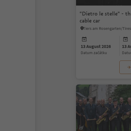
"Dietro le stelle" - t
cable car
13 August 2026
13 A
datum začátku
dat