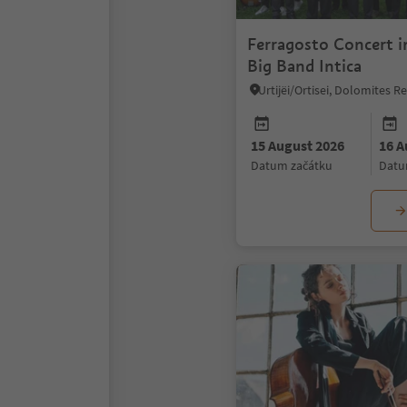
Ferragosto Concert in
Big Band Intica
Urtijëi/Ortisei, Dolomites 
15 August 2026
16 A
datum začátku
dat