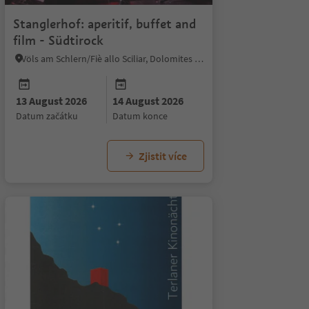
Stanglerhof: aperitif, buffet and
film - Südtirock
Völs am Schlern/Fiè allo Sciliar, Dolomites Region Seiser Alm
13 August 2026
14 August 2026
19 August 2026
datum začátku
datum konce
datum události
Zjistit více