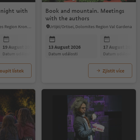
 night with
Book and mountain. Meetings
with the authors
Al Plan/San Vigilio, Dolomites Region Kronplatz/Plan de Corones
Urtijëi/Ortisei, Dolomites Region Val Gardena
19 August 2026
13 August 2026
26 August 2026
17 August 2026
datum události
datum události
datum události
datum události
oupit lístek
Zjistit více