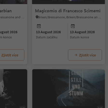
1/2
arbian
Magicomio di Francesco Scimemi
Barbian/Barbiano, Brixen/Bressanone and environs
Brixen/Bressanone, Brixen/Bressanone and environs
ugust 2026
13 August 2026
13 August 2026
um konce
datum začátku
datum konce
Zjistit více
Zjistit více