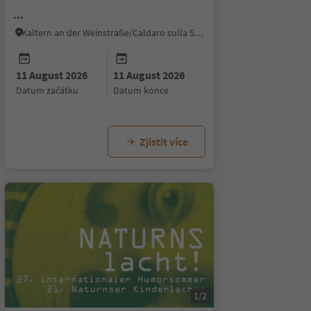
...
Kaltern an der Weinstraße/Caldaro sulla Strada del Vino, Alto Adige Wine Road
11 August 2026
11 August 2026
datum začátku
datum konce
Zjistit více
1/2