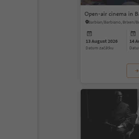
Open-air cinema in B
13 August 2026
14 A
datum začátku
dat