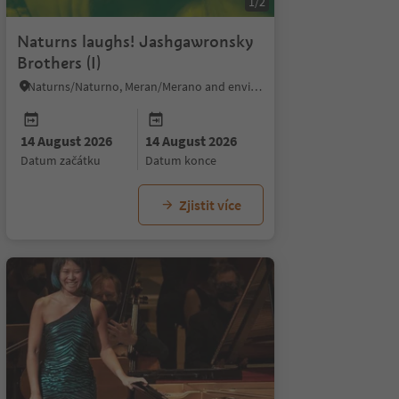
1/2
Naturns laughs! Jashgawronsky
Brothers (I)
Naturns/Naturno, Meran/Merano and environs
14 August 2026
14 August 2026
datum začátku
datum konce
Zjistit více