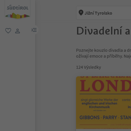
Jižní Tyrolsko
Divadelní 
odkaz na menu
oblíbené
uživatelský odkaz
Poznejte kouzlo divadla a dr
ožívají emoce a příběhy. Na
124
Výsledky