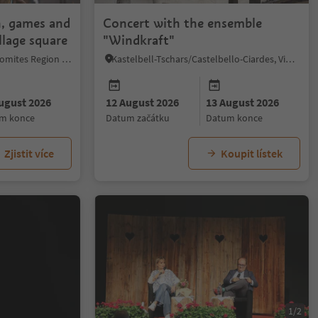
n, games and
Concert with the ensemble
lage square
"Windkraft"
Kastelruth/Castelrotto, Dolomites Region Seiser Alm
Kastelbell-Tschars/Castelbello-Ciardes, Vinschgau/Val Venosta
ugust 2026
12 August 2026
13 August 2026
um konce
datum začátku
datum konce
Zjistit více
Koupit lístek
1/2