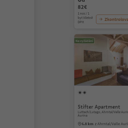
82€
1 noc / 1
byt Včetně
Zkontrolov
DPH
Na vyžádání
Stifter Apartment
Luttach/Lutago, Ahrntal/Valle Auri
Aurina
6.8 km
z Ahrntal/Valle Au