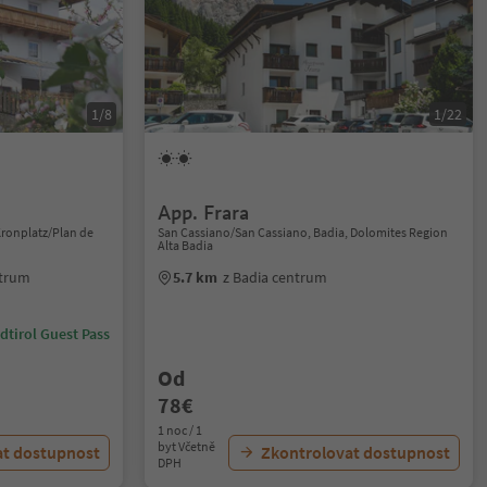
1/8
1/22
App. Frara
Kronplatz/Plan de
San Cassiano/San Cassiano, Badia, Dolomites Region
Alta Badia
ntrum
5.7 km
z Badia centrum
dtirol Guest Pass
Od
78€
1 noc / 1
byt Včetně
at dostupnost
Zkontrolovat dostupnost
DPH