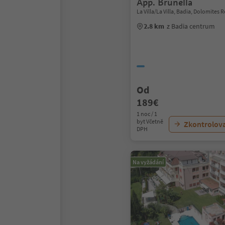
App. Brunella
La Villa/La Villa, Badia, Dolomites 
2.8 km
z Badia centrum
Od
189€
1 noc / 1
byt Včetně
Zkontrolov
DPH
Na vyžádání