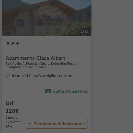
1/19
Apartments Ciasa Albert
San Vigilio, Al Plan/San Vigilio, Dolomites Region
Kronplatz/Plan de Corones
182 m
z Al Plan/San Vigilio centrum
Südtirol Guest Pass
Od
120€
1 noc / 1
byt Včetně
Zkontrolovat dostupnost
DPH