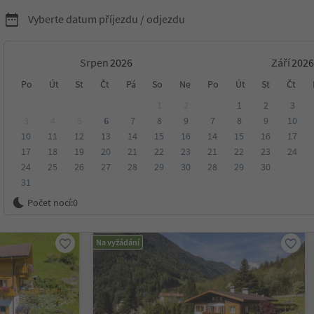
Vyberte datum příjezdu / odjezdu
Srpen
Září
ytování v Jižním Tyrolsku
Po
Út
St
Čt
Pá
So
Ne
Po
Út
St
Čt
1
2
1
2
3
3
4
5
6
7
8
9
7
8
9
10
10
11
12
13
14
15
16
14
15
16
17
sko
17
18
19
20
21
22
23
21
22
23
24
24
25
26
27
28
29
30
28
29
30
31
ení
Kategorie
Zpracovává
Udržitelné ubytování
Počet nocí:
0
Na vyžádání