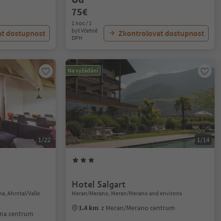
75€
1 noc / 1
byt Včetně
at dostupnost
Zkontrolovat dostupnost
DPH
Na vyžádání
1/22
1/14
Hotel Salgart
na, Ahrntal/Valle
Meran/Merano, Meran/Merano and environs
1.4 km
z Meran/Merano centrum
rina centrum