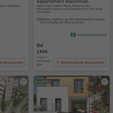
Appartement Maximilian
Region Alta Badia
Kaltern Dorf/Caldaro Paese, Kaltern an der
Weinstraße/Caldaro sulla Strada del Vino, Alto Adige
Wine Road
651 m
z Kaltern an der Weinstraße/Caldaro
sulla Strada del Vino centrum
Südtirol Guest Pass
Od
140€
1 noc / 1
byt Včetně
at dostupnost
Zkontrolovat dostupnost
DPH
Na vyžádání