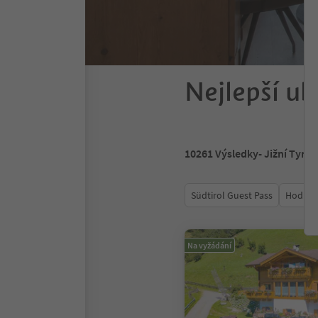
Nejlepší ub
10261
Výsledky
- Jižní Tyrol
Südtirol Guest Pass
Hodnoc
Na vyžádání