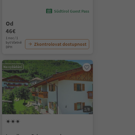
Südtirol Guest Pass
Od
46€
1 noc / 1
byt Včetně
Zkontrolovat dostupnost
DPH
Na vyžádání
1/8