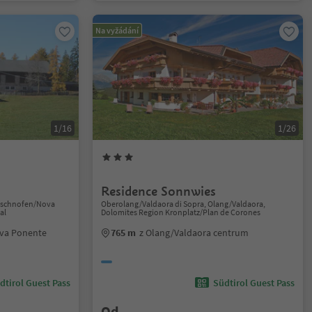
Na vyžádání
1/16
1/26
Residence Sonnwies
utschnofen/Nova
Oberolang/Valdaora di Sopra, Olang/Valdaora,
al
Dolomites Region Kronplatz/Plan de Corones
va Ponente
765 m
z Olang/Valdaora centrum
dtirol Guest Pass
Südtirol Guest Pass
Od