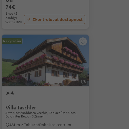
74€
1 noc / 2
osob(y)
Zkontrolovat dostupnost
Včetně DPH
Na vyžádání
1/8
Villa Taschler
Alttoblach/Dobbiaco Vecchia, Toblach/Dobbiaco,
Dolomites Region 3 Zinnen
481 m
z Toblach/Dobbiaco centrum