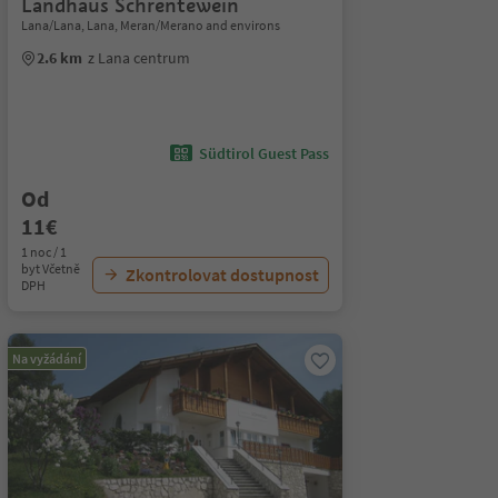
Landhaus Schrentewein
Lana/Lana, Lana, Meran/Merano and environs
2.6 km
z Lana centrum
Südtirol Guest Pass
Od
11€
1 noc / 1
byt Včetně
Zkontrolovat dostupnost
DPH
Na vyžádání