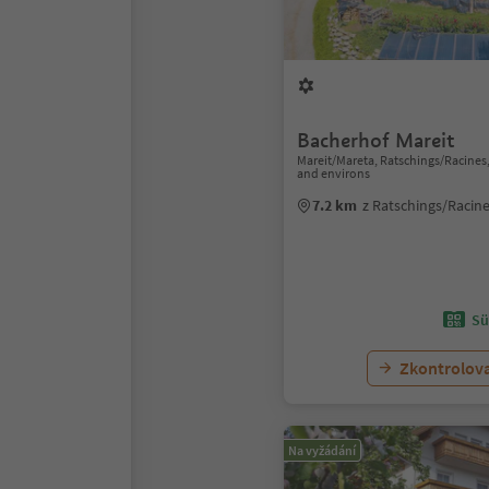
Bacherhof Mareit
Mareit/Mareta, Ratschings/Racines,
and environs
7.2 km
z Ratschings/Racin
Sü
Zkontrolov
Na vyžádání