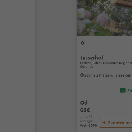
Tasserhof
Pfalzen/Falzes, Dolomites Region 
Corones
599 m
z Pfalzen/Falzes ce
Sü
Od
60€
1 noc / 2
osob(y)
Zkontrolov
Včetně DPH