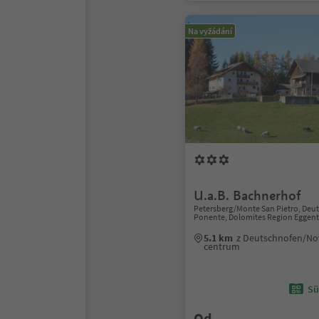
Na vyžádání
U.a.B. Bachnerhof
Petersberg/Monte San Pietro, De
Ponente, Dolomites Region Eggent
5.1 km
z Deutschnofen/No
centrum
Sü
Od