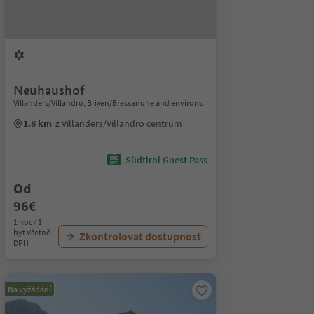
Neuhaushof
Villanders/Villandro, Brixen/Bressanone and environs
1.8 km
z Villanders/Villandro centrum
Südtirol Guest Pass
Od
96€
1 noc / 1
byt Včetně
Zkontrolovat dostupnost
DPH
Na vyžádání