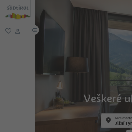
odkaz na menu
oblíbené
uživatelský odkaz
Veškeré u
Kam chcete 