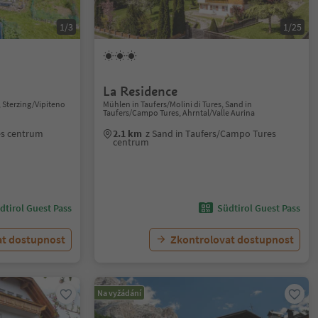
1/3
1/25
La Residence
 Sterzing/Vipiteno
Mühlen in Taufers/Molini di Tures, Sand in
Taufers/Campo Tures, Ahrntal/Valle Aurina
es centrum
2.1 km
z Sand in Taufers/Campo Tures
centrum
dtirol Guest Pass
Südtirol Guest Pass
at dostupnost
Zkontrolovat dostupnost
Na vyžádání