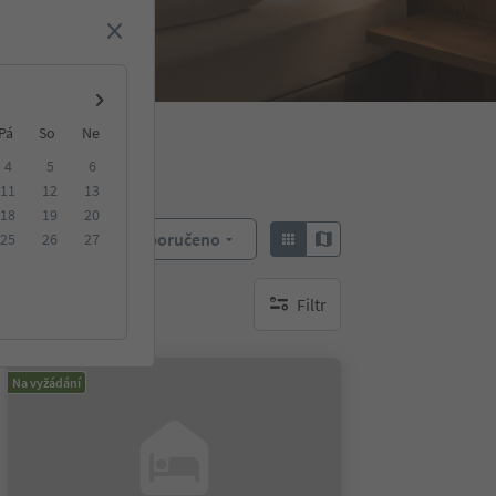
Pá
So
Ne
4
5
6
11
12
13
18
19
20
Doporučeno
25
26
27
Objednat:
Filtr
brak aktywnych filtrów
Na vyžádání