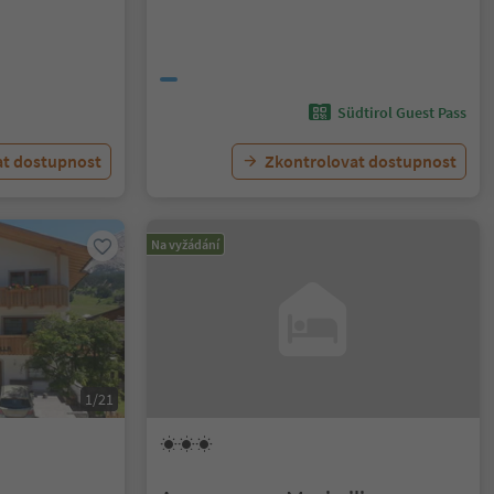
Südtirol Guest Pass
at dostupnost
Zkontrolovat dostupnost
Na vyžádání
1/21