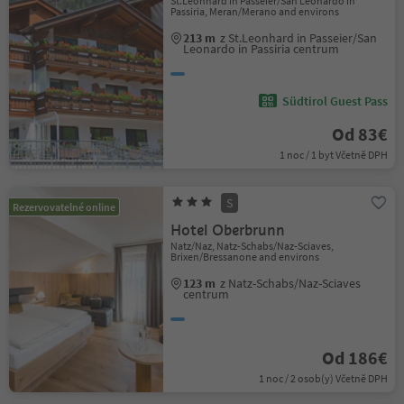
St.Leonhard in Passeier/San Leonardo in
Passiria, Meran/Merano and environs
213 m
z St.Leonhard in Passeier/San
Leonardo in Passiria centrum
Südtirol Guest Pass
Od 83€
1 noc / 1 byt Včetně DPH
S
Rezervovatelné online
Hotel Oberbrunn
Natz/Naz, Natz-Schabs/Naz-Sciaves,
Brixen/Bressanone and environs
123 m
z Natz-Schabs/Naz-Sciaves
centrum
Od 186€
1 noc / 2 osob(y) Včetně DPH