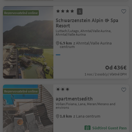
S
Rezervovatelné online
Schwarzenstein Alpin & Spa
Resort
Luttach/Lutago, Ahrntal/Valle Aurina,
Ahrntal/Valle Aurina
6.9 km
z Ahrntal/Valle Aurina
centrum
Od 436€
1 noc / 2 osob(y) Včetně DPH
Rezervovatelné online
apartmentsedith
Völlan/Foiana, Lana, Meran/Merano and
environs
1.8 km
z Lana centrum
Südtirol Guest Pass