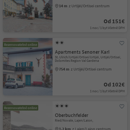
14 m
z Urtijëi/Ortisei centrum
Od 151€
1 noc / 1 byt Včetně DPH
Rezervovatelné online
Apartments Senoner Karl
St. Ulrich/Urtijëi/Ortisei/Urtijëi, Urtijëi/Ortisei,
Dolomites Region Val Gardena
754 m
z Urtijëi/Ortisei centrum
Od 102€
1 noc / 1 byt Včetně DPH
Rezervovatelné online
Oberbuchfelder
Ried/Novale, Lajen/Laion,
1.2 km
z Lajen/Laion centrum