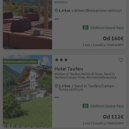
environs
1.4 km
z Brixen/Bressanone centrum
Südtirol Guest Pass
Od 160€
1 noc / 2 osob(y) Včetně DPH
Rezervovatelné online
Hotel Taufers
Mühlen in Taufers/Molini di Tures, Sand in
Taufers/Campo Tures, Ahrntal/Valle Aurina
2.3 km
z Sand in Taufers/Campo
Tures centrum
Südtirol Guest Pass
Od 112€
1 noc / 2 osob(y) Včetně DPH