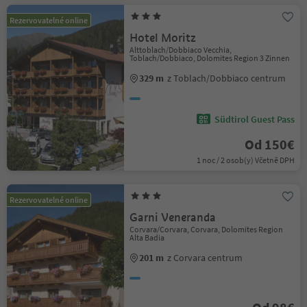
Rezervovatelné online
Hotel Moritz
Alttoblach/Dobbiaco Vecchia,
Toblach/Dobbiaco, Dolomites Region 3 Zinnen
329 m
z Toblach/Dobbiaco centrum
Südtirol Guest Pass
Od 150€
1 noc / 2 osob(y) Včetně DPH
Rezervovatelné online
Garni Veneranda
Corvara/Corvara, Corvara, Dolomites Region
Alta Badia
201 m
z Corvara centrum