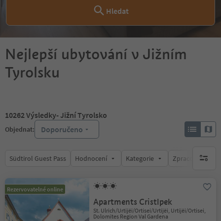
Hledat
Nejlepší ubytování v Jižním
Tyrolsku
10262
Výsledky
- Jižní Tyrolsko
Doporučeno
Objednat:
Südtirol Guest Pass
Hodnocení
Kategorie
Zpracovává
brak ak
Rezervovatelné online
Apartments Cristlpek
St. Ulrich/Urtijëi/Ortisei/Urtijëi, Urtijëi/Ortisei,
Dolomites Region Val Gardena