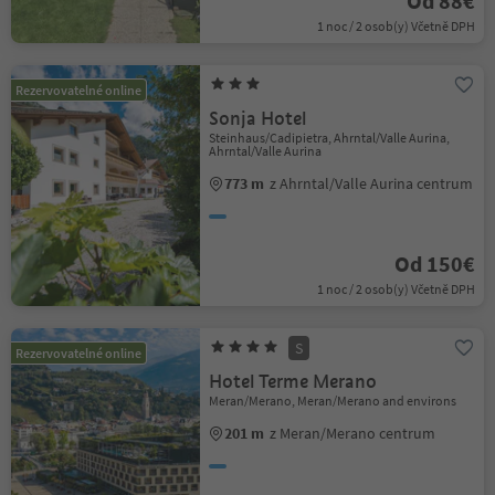
Od 88€
1 noc / 2 osob(y) Včetně DPH
Rezervovatelné online
Sonja Hotel
Steinhaus/Cadipietra, Ahrntal/Valle Aurina,
Ahrntal/Valle Aurina
773 m
z Ahrntal/Valle Aurina centrum
Od 150€
1 noc / 2 osob(y) Včetně DPH
S
Rezervovatelné online
Hotel Terme Merano
Meran/Merano, Meran/Merano and environs
201 m
z Meran/Merano centrum