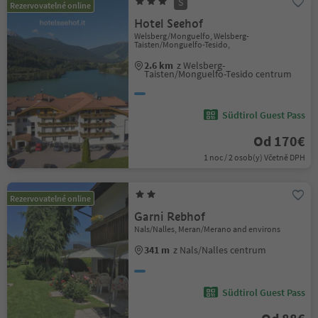
S
Rezervovatelné online
Hotel Seehof
Welsberg/Monguelfo, Welsberg-
Taisten/Monguelfo-Tesido,
2.6 km
z Welsberg-
Taisten/Monguelfo-Tesido centrum
Südtirol Guest Pass
Od 170€
1 noc / 2 osob(y) Včetně DPH
Rezervovatelné online
Garni Rebhof
Nals/Nalles, Meran/Merano and environs
341 m
z Nals/Nalles centrum
Südtirol Guest Pass