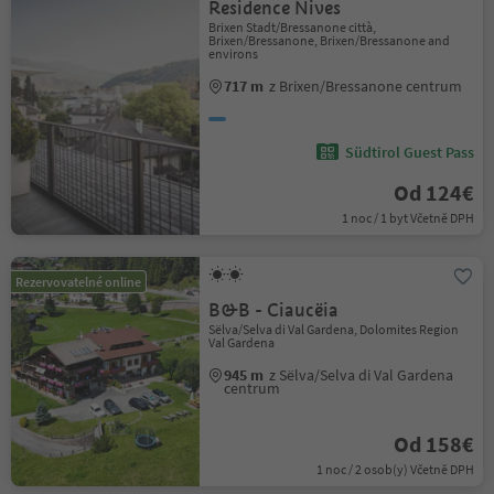
Residence Nives
Brixen Stadt/Bressanone città,
Brixen/Bressanone, Brixen/Bressanone and
environs
717 m
z Brixen/Bressanone centrum
Südtirol Guest Pass
Od 124€
1 noc / 1 byt Včetně DPH
Rezervovatelné online
B&B - Ciaucëia
Sëlva/Selva di Val Gardena, Dolomites Region
Val Gardena
945 m
z Sëlva/Selva di Val Gardena
centrum
Od 158€
1 noc / 2 osob(y) Včetně DPH