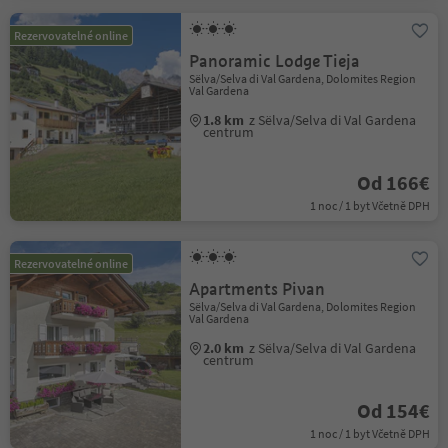
Rezervovatelné online
Panoramic Lodge Tieja
Sëlva/Selva di Val Gardena, Dolomites Region
Val Gardena
1.8 km
z Sëlva/Selva di Val Gardena
centrum
Od 166€
1 noc / 1 byt Včetně DPH
Rezervovatelné online
Apartments Pivan
Sëlva/Selva di Val Gardena, Dolomites Region
Val Gardena
2.0 km
z Sëlva/Selva di Val Gardena
centrum
Od 154€
1 noc / 1 byt Včetně DPH