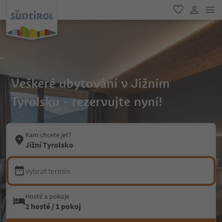
odk
oblíbené
uživatel
Veškeré ubytování v Jižním
Tyrolsku - rezervujte nyní!
Kam chcete jet?
Jižní Tyrolsko
Vybrat termín
Hosté a pokoje
2 hosté / 1 pokoj