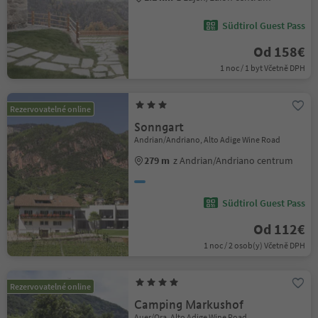
Südtirol Guest Pass
Od 158€
1 noc / 1 byt Včetně DPH
Rezervovatelné online
Sonngart
Andrian/Andriano, Alto Adige Wine Road
279 m
z Andrian/Andriano centrum
Südtirol Guest Pass
Od 112€
1 noc / 2 osob(y) Včetně DPH
Rezervovatelné online
Camping Markushof
Auer/Ora, Alto Adige Wine Road