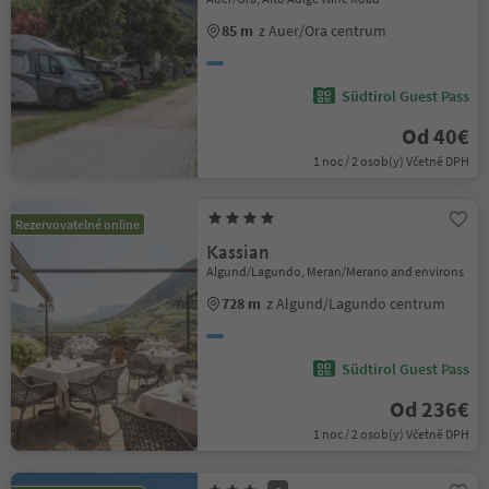
85 m
z Auer/Ora centrum
Südtirol Guest Pass
Od 40€
1 noc / 2 osob(y) Včetně DPH
Rezervovatelné online
Kassian
Algund/Lagundo, Meran/Merano and environs
728 m
z Algund/Lagundo centrum
Südtirol Guest Pass
Od 236€
1 noc / 2 osob(y) Včetně DPH