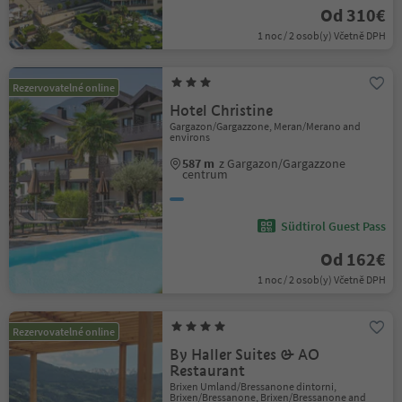
Od 310€
1 noc / 2 osob(y) Včetně DPH
Rezervovatelné online
Hotel Christine
Gargazon/Gargazzone, Meran/Merano and
environs
587 m
z Gargazon/Gargazzone
centrum
Südtirol Guest Pass
Od 162€
1 noc / 2 osob(y) Včetně DPH
Rezervovatelné online
By Haller Suites & AO
Restaurant
Brixen Umland/Bressanone dintorni,
Brixen/Bressanone, Brixen/Bressanone and