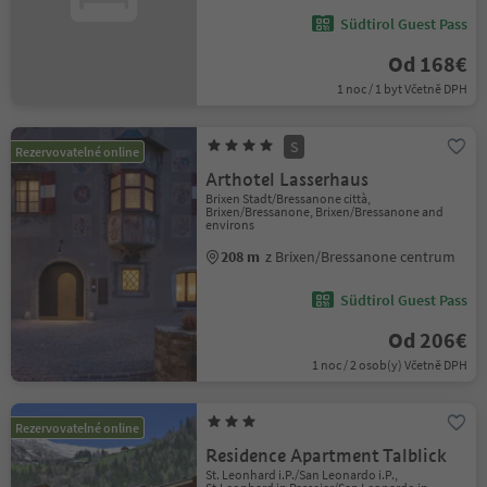
Südtirol Guest Pass
Od 168€
1 noc / 1 byt Včetně DPH
S
Rezervovatelné online
Arthotel Lasserhaus
Brixen Stadt/Bressanone città,
Brixen/Bressanone, Brixen/Bressanone and
environs
208 m
z Brixen/Bressanone centrum
Südtirol Guest Pass
Od 206€
1 noc / 2 osob(y) Včetně DPH
Rezervovatelné online
Residence Apartment Talblick
St. Leonhard i.P./San Leonardo i.P.,