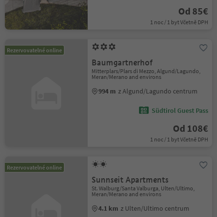
Od 85€
1 noc / 1 byt Včetně DPH
Rezervovatelné online
Baumgartnerhof
Mitterplars/Plars di Mezzo, Algund/Lagundo,
Meran/Merano and environs
994 m
z Algund/Lagundo centrum
Südtirol Guest Pass
Od 108€
1 noc / 1 byt Včetně DPH
Rezervovatelné online
Sunnseit Apartments
St. Walburg/Santa Valburga, Ulten/Ultimo,
Meran/Merano and environs
4.1 km
z Ulten/Ultimo centrum