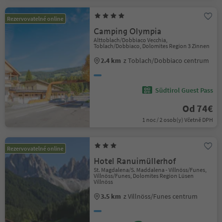
Rezervovatelné online
Camping Olympia
Alttoblach/Dobbiaco Vecchia,
Toblach/Dobbiaco, Dolomites Region 3 Zinnen
2.4 km
z Toblach/Dobbiaco centrum
Südtirol Guest Pass
Od 74€
1 noc / 2 osob(y) Včetně DPH
Rezervovatelné online
Hotel Ranuimüllerhof
St. Magdalena/S. Maddalena - Villnöss/Funes,
Villnöss/Funes, Dolomites Region Lüsen
Villnöss
3.5 km
z Villnöss/Funes centrum