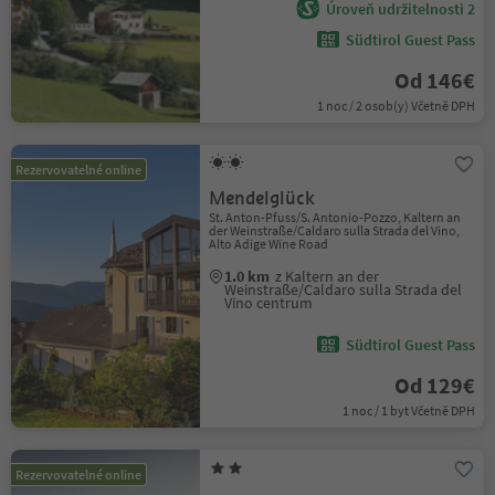
Úroveň udržitelnosti 2
Südtirol Guest Pass
Od 146€
1 noc / 2 osob(y) Včetně DPH
Rezervovatelné online
Mendelglück
St. Anton-Pfuss/S. Antonio-Pozzo, Kaltern an
der Weinstraße/Caldaro sulla Strada del Vino,
Alto Adige Wine Road
1.0 km
z Kaltern an der
Weinstraße/Caldaro sulla Strada del
Vino centrum
Südtirol Guest Pass
Od 129€
1 noc / 1 byt Včetně DPH
Rezervovatelné online