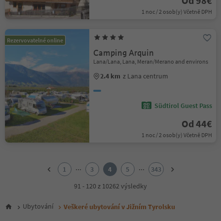
Od 98€
1 noc / 2 osob(y) Včetně DPH
Rezervovatelné online
Camping Arquin
Lana/Lana, Lana, Meran/Merano and environs
2.4 km
z Lana centrum
Südtirol Guest Pass
Od 44€
1 noc / 2 osob(y) Včetně DPH
1
2
...
...
1
3
4
5
343
3
4
91 - 120 z 10262 výsledky
5
6
Ubytování
Veškeré ubytování v Jižním Tyrolsku
7