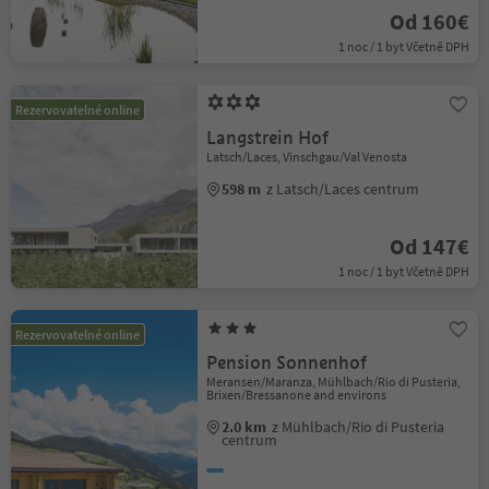
Od 160€
1 noc / 1 byt Včetně DPH
Rezervovatelné online
Langstrein Hof
Latsch/Laces, Vinschgau/Val Venosta
598 m
z Latsch/Laces centrum
Od 147€
1 noc / 1 byt Včetně DPH
Rezervovatelné online
Pension Sonnenhof
Meransen/Maranza, Mühlbach/Rio di Pusteria,
Brixen/Bressanone and environs
2.0 km
z Mühlbach/Rio di Pusteria
centrum