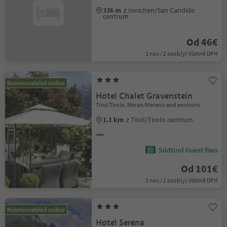
336 m
z Innichen/San Candido
centrum
Od 46€
1 noc / 2 osob(y) Včetně DPH
Rezervovatelné online
Hotel Chalet Gravenstein
Tirol/Tirolo, Meran/Merano and environs
1.1 km
z Tirol/Tirolo centrum
Südtirol Guest Pass
Od 101€
1 noc / 2 osob(y) Včetně DPH
Rezervovatelné online
Hotel Serena