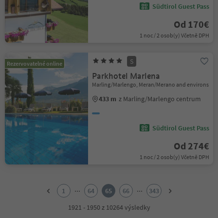
Südtirol Guest Pass
Od 170€
1 noc / 2 osob(y) Včetně DPH
S
Rezervovatelné online
Parkhotel Marlena
Marling/Marlengo, Meran/Merano and environs
433 m
z Marling/Marlengo centrum
Südtirol Guest Pass
Od 274€
1 noc / 2 osob(y) Včetně DPH
1
2
...
...
1
64
65
66
343
3
4
1921 - 1950 z 10264 výsledky
5