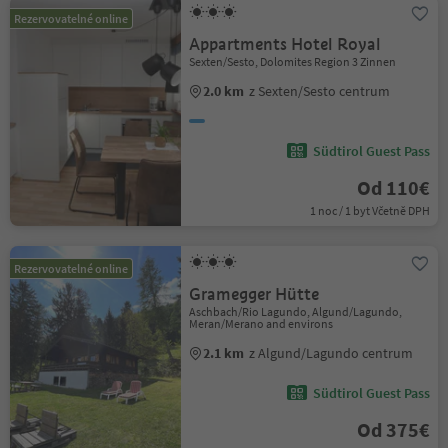
Rezervovatelné online
Appartments Hotel Royal
Sexten/Sesto, Dolomites Region 3 Zinnen
2.0 km
z Sexten/Sesto centrum
Südtirol Guest Pass
Od 110€
1 noc / 1 byt Včetně DPH
Rezervovatelné online
Gramegger Hütte
Aschbach/Rio Lagundo, Algund/Lagundo,
Meran/Merano and environs
2.1 km
z Algund/Lagundo centrum
Südtirol Guest Pass
Od 375€