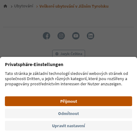
6
Ubytování
Veškeré ubytování v Jižním Tyrolsku
7
8
9
10
11
12
13
14
Jazyk: Čeština
15
16
17
FAQ
Kontaktujte nás
Tisk
MICE
18
Zásady ochrany osobních údajů
Podmínky a ujednání
Tiráž
19
20
Zásady používání souborů cookie
Filmová komise
O nás
21
Prohlášení o přístupnosti
South Tyrol B2B
22
23
24
© 2026 IDM Südtirol
25
26
27