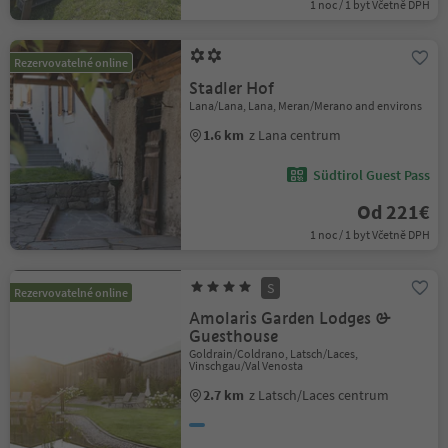
1 noc / 1 byt Včetně DPH
Rezervovatelné online
Stadler Hof
Lana/Lana, Lana, Meran/Merano and environs
1.6 km
z Lana centrum
Südtirol Guest Pass
Od 221€
1 noc / 1 byt Včetně DPH
S
Rezervovatelné online
Amolaris Garden Lodges &
Guesthouse
Goldrain/Coldrano, Latsch/Laces,
Vinschgau/Val Venosta
2.7 km
z Latsch/Laces centrum