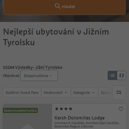
Hledat
Nejlepší ubytování v Jižním
Tyrolsku
10264
Výsledky
- Jižní Tyrolsko
Doporučeno
Objednat:
Südtirol Guest Pass
Hodnocení
Kategorie
Zpracovává
brak ak
Rezervovatelné online
Kersh Dolomites Lodge
Innichen/S. Candido, Innichen/San Candido,
Dolomites Region 3 Zinnen