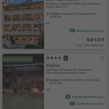
Seis/Siusi, Kastelruth/Castelrotto, Dolomites
Region Seiser Alm
2.6 km
z Kastelruth/Castelrotto
centrum
Südtirol Guest Pass
Od 137€
1 noc / 1 byt Včetně DPH
S
Rezervovatelné online
SILENA,
Vals/Valles, Mühlbach/Rio di Pusteria,
Brixen/Bressanone and environs
6.8 km
z Mühlbach/Rio di Pusteria
centrum
Úroveň udržitelnosti 3
Südtirol Guest Pass