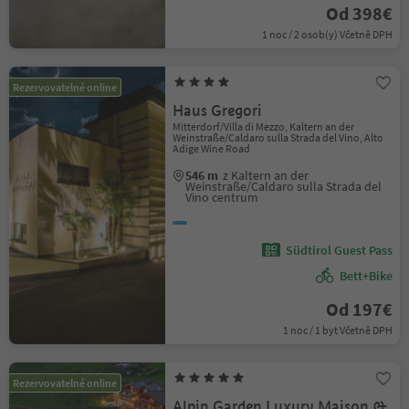
Od 398€
1 noc / 2 osob(y) Včetně DPH
Rezervovatelné online
Haus Gregori
Mitterdorf/Villa di Mezzo, Kaltern an der
Weinstraße/Caldaro sulla Strada del Vino, Alto
Adige Wine Road
546 m
z Kaltern an der
Weinstraße/Caldaro sulla Strada del
Vino centrum
Südtirol Guest Pass
Bett+Bike
Od 197€
1 noc / 1 byt Včetně DPH
Rezervovatelné online
Alpin Garden Luxury Maison &