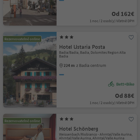
Od 162€
1 noc / 2 osob(y) Včetně DPH
Rezervovatelné online
Hotel Ustaria Posta
Badia/Badia, Badia, Dolomites Region Alta
Badia
224 m
z Badia centrum
Bett+Bike
Od 88€
1 noc / 2 osob(y) Včetně DPH
Rezervovatelné online
Hotel Schönberg
Weissenbach/Riobianco - Ahrntal/Valle Aurina,
Ahrntal/Valle Aurina, Ahrntal/Valle Aurina