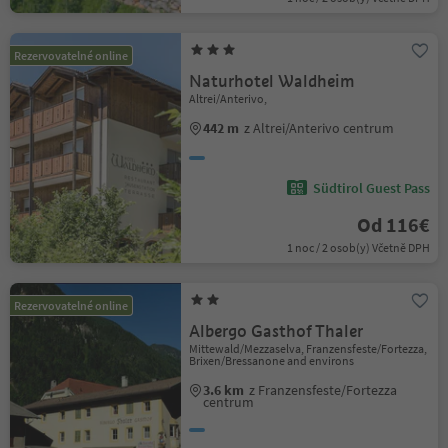
Rezervovatelné online
Naturhotel Waldheim
Altrei/Anterivo,
442 m
z Altrei/Anterivo centrum
Südtirol Guest Pass
Od 116€
1 noc / 2 osob(y) Včetně DPH
Rezervovatelné online
Albergo Gasthof Thaler
Mittewald/Mezzaselva, Franzensfeste/Fortezza,
Brixen/Bressanone and environs
3.6 km
z Franzensfeste/Fortezza
centrum