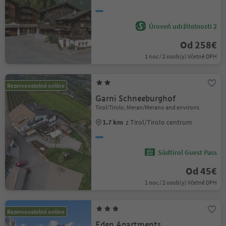
Úroveň udržitelnosti 2
Od 258€
1 noc / 2 osob(y) Včetně DPH
Rezervovatelné online
Garni Schneeburghof
Tirol/Tirolo, Meran/Merano and environs
1.7 km
z Tirol/Tirolo centrum
Südtirol Guest Pass
Od 45€
1 noc / 2 osob(y) Včetně DPH
Rezervovatelné online
Eden Apartments