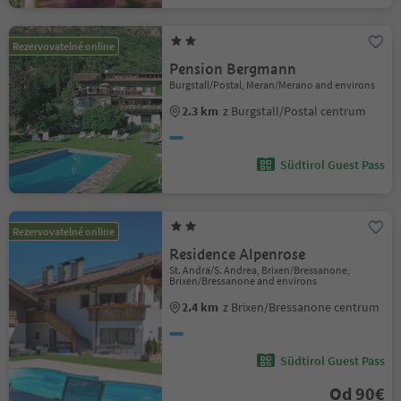
Rezervovatelné online
Pension Bergmann
Burgstall/Postal, Meran/Merano and environs
2.3 km
z Burgstall/Postal centrum
Südtirol Guest Pass
Rezervovatelné online
Residence Alpenrose
St. Andrä/S. Andrea, Brixen/Bressanone,
Brixen/Bressanone and environs
2.4 km
z Brixen/Bressanone centrum
Südtirol Guest Pass
Od 90€