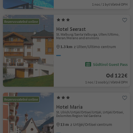
1 noc / 1 byt Včetně DPH
Rezervovatelné online
Hotel Seerast
St. Walburg/Santa Valburga, Ulten/Ultimo,
Meran/Merano and environs
1.3 km
z Ulten/Ultimo centrum
Südtirol Guest Pass
Od 122€
1 noc / 2 osob(y) Včetně DPH
Rezervovatelné online
Hotel Maria
St. Ulrich/Urtijëi/Ortisei/Urtijëi, Urtijëi/Ortisei,
Dolomites Region Val Gardena
13 m
z Urtijëi/Ortisei centrum