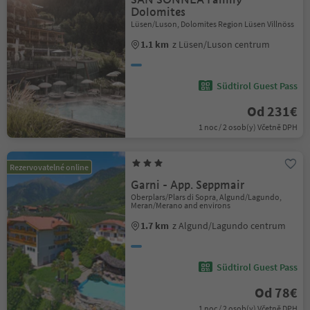
Dolomites
Lüsen/Luson, Dolomites Region Lüsen Villnöss
1.1 km
z Lüsen/Luson centrum
Südtirol Guest Pass
Od 231€
1 noc / 2 osob(y) Včetně DPH
Rezervovatelné online
Garni - App. Seppmair
Oberplars/Plars di Sopra, Algund/Lagundo,
Meran/Merano and environs
1.7 km
z Algund/Lagundo centrum
Südtirol Guest Pass
Od 78€
1 noc / 2 osob(y) Včetně DPH