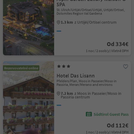
SPA
St. Ulrich/Urtijëi/Ortisei/Urtijëi, Urtijëi/Ortisei,
Dolomites Region Val Gardena
1.3 km
z Urtijëi/Ortisei centrum
Od 334€
1 noc / 2 osob(y) Včetně DPH
Rezervovatelné online
Hotel Das Lisann
Pfelders/Plan, Moos in Passeier/Moso in
Passiria, Meran/Merano and environs
7.2 km
z Moos in Passeier/Moso in
Passiria centrum
Südtirol Guest Pass
Od 112€
1 noc / 2 osob(y) Včetně DPH