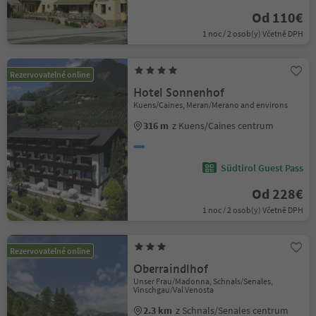
Od 110€
1 noc / 2 osob(y) Včetně DPH
Rezervovatelné online
Hotel Sonnenhof
Kuens/Caines, Meran/Merano and environs
316 m
z Kuens/Caines centrum
Südtirol Guest Pass
Od 228€
1 noc / 2 osob(y) Včetně DPH
Rezervovatelné online
Oberraindlhof
Unser Frau/Madonna, Schnals/Senales,
Vinschgau/Val Venosta
2.3 km
z Schnals/Senales centrum