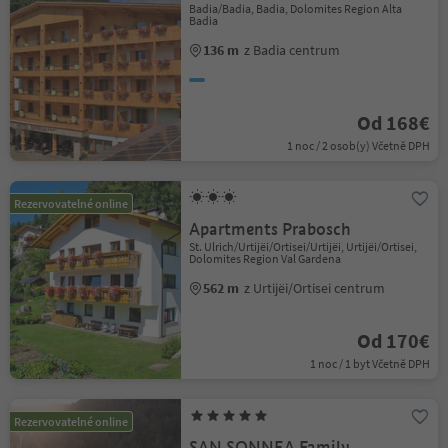
Badia/Badia, Badia, Dolomites Region Alta
Badia
136 m
z Badia centrum
Od 168€
1 noc / 2 osob(y) Včetně DPH
Rezervovatelné online
Apartments Prabosch
St. Ulrich/Urtijëi/Ortisei/Urtijëi, Urtijëi/Ortisei,
Dolomites Region Val Gardena
562 m
z Urtijëi/Ortisei centrum
Od 170€
1 noc / 1 byt Včetně DPH
Rezervovatelné online
SAN SONNEA Family