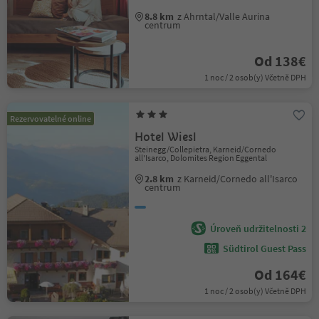
8.8 km
z Ahrntal/Valle Aurina
centrum
Od 138€
1 noc / 2 osob(y) Včetně DPH
Rezervovatelné online
Hotel Wiesl
Steinegg/Collepietra, Karneid/Cornedo
all'Isarco, Dolomites Region Eggental
2.8 km
z Karneid/Cornedo all'Isarco
centrum
Úroveň udržitelnosti 2
Südtirol Guest Pass
Od 164€
1 noc / 2 osob(y) Včetně DPH