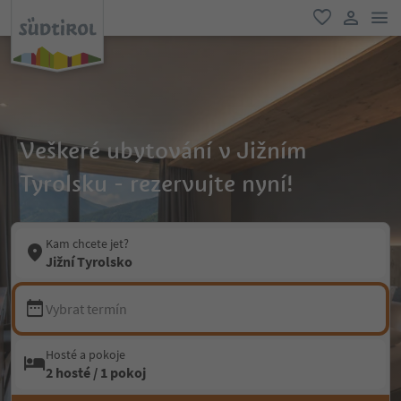
odk
oblíbené
uživatel
Veškeré ubytování v Jižním
Tyrolsku - rezervujte nyní!
Kam chcete jet?
Jižní Tyrolsko
Vybrat termín
Hosté a pokoje
2 hosté / 1 pokoj