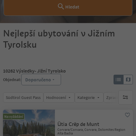
Hledat
Nejlepší ubytování v Jižním
Tyrolsku
10262
Výsledky
- Jižní Tyrolsko
Doporučeno
Objednat:
Südtirol Guest Pass
Hodnocení
Kategorie
Zpracovává
brak ak
Na vyžádání
Ütia Crëp de Munt
Corvara/Corvara, Corvara, Dolomites Region
Alta Badia