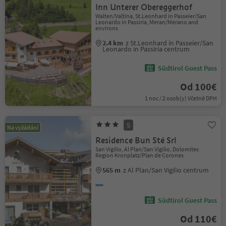
Inn Unterer Obereggerhof
Walten/Valtina, St.Leonhard in Passeier/San
Leonardo in Passiria, Meran/Merano and
environs
2.4 km
z St.Leonhard in Passeier/San
Leonardo in Passiria centrum
Südtirol Guest Pass
Od 100€
1 noc / 2 osob(y) Včetně DPH
S
Na vyžádání
Residence Bun Sté Srl
San Vigilio, Al Plan/San Vigilio, Dolomites
Region Kronplatz/Plan de Corones
565 m
z Al Plan/San Vigilio centrum
Südtirol Guest Pass
Od 110€