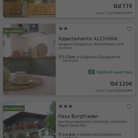
Od 77€
1 noc / 1 byt Včetně DPH
Na vyžádání
Appartamento ALCHIMIA
Gargazon/Gargazzone, Meran/Merano and
environs
1.7 km
z Gargazon/Gargazzone
centrum
Südtirol Guest Pass
Od 120€
1 noc / 1 byt Včetně DPH
Na vyžádání
Haus Burgfrieden
Seis/Siusi, Kastelruth/Castelrotto, Dolomites
Region Seiser Alm
2.6 km
z Kastelruth/Castelrotto