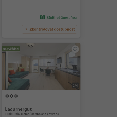
Südtirol Guest Pass
Zkontrolovat dostupnost
Na vyžádání
1/4
Ladurnergut
Tirol/Tirolo, Meran/Merano and environs