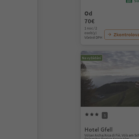
Sü
Od
70€
1 noc / 2
osob(y)
Zkontrolov
Včetně DPH
Na vyžádání
S
Hotel Gfell
Völser Aicha/Aica di Fiè, Völs am Schl
Dolomites Region Seiser Alm