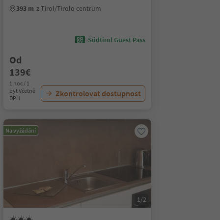
393 m
z Tirol/Tirolo centrum
Südtirol Guest Pass
Od
139€
1 noc / 1
byt Včetně
Zkontrolovat dostupnost
DPH
Na vyžádání
1/2