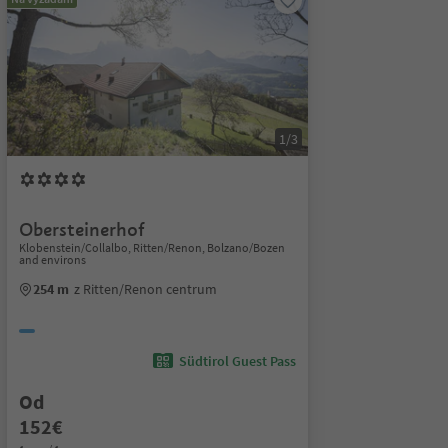
1/3
Obersteinerhof
Klobenstein/Collalbo, Ritten/Renon, Bolzano/Bozen
and environs
254 m
z Ritten/Renon centrum
Südtirol Guest Pass
Od
152€