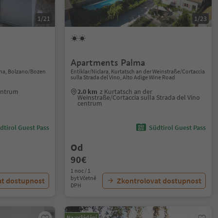
1/21
1/23
Apartments Palma
ina, Bolzano/Bozen
Entiklar/Niclara, Kurtatsch an der Weinstraße/Cortaccia
sulla Strada del Vino, Alto Adige Wine Road
entrum
2.0 km
z Kurtatsch an der
Weinstraße/Cortaccia sulla Strada del Vino
centrum
dtirol Guest Pass
Südtirol Guest Pass
Od
90€
1 noc / 1
byt Včetně
at dostupnost
Zkontrolovat dostupnost
DPH
Na vyžádání