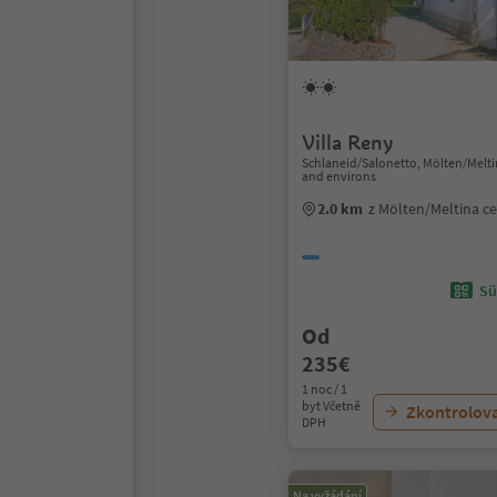
Villa Reny
Schlaneid/Salonetto, Mölten/Melt
and environs
2.0 km
z Mölten/Meltina c
Sü
Od
235€
1 noc / 1
byt Včetně
Zkontrolov
DPH
Na vyžádání