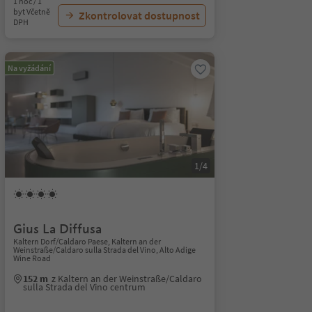
1 noc / 1
byt Včetně
Zkontrolovat dostupnost
DPH
Na vyžádání
1/4
Gius La Diffusa
Kaltern Dorf/Caldaro Paese, Kaltern an der
Weinstraße/Caldaro sulla Strada del Vino, Alto Adige
Wine Road
152 m
z Kaltern an der Weinstraße/Caldaro
sulla Strada del Vino centrum