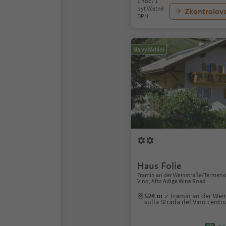
1 noc / 1
byt Včetně
Zkontrolov
DPH
Na vyžádání
Haus Folie
Tramin an der Weinstraße/Termeno 
Vino, Alto Adige Wine Road
524 m
z Tramin an der We
sulla Strada del Vino cent