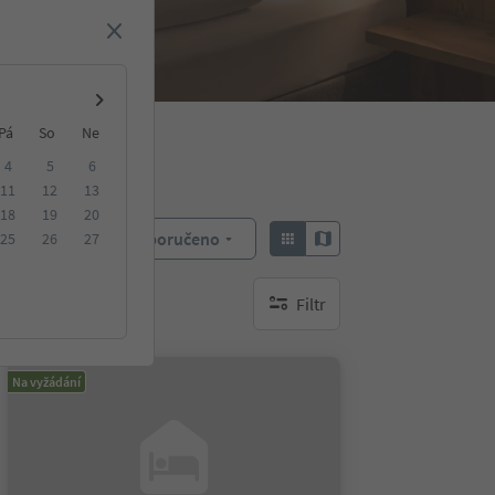
Pá
So
Ne
4
5
6
11
12
13
18
19
20
Doporučeno
25
26
27
Objednat:
Filtr
brak aktywnych filtrów
Na vyžádání