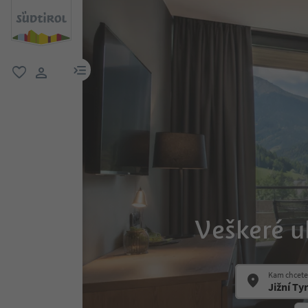
odkaz na menu
oblíbené
uživatelský odkaz
Veškeré u
Kam chcete 