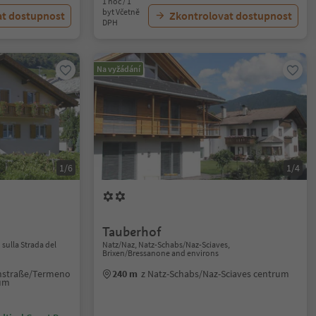
1 noc / 1
byt Včetně
at dostupnost
Zkontrolovat dostupnost
DPH
Na vyžádání
1/6
1/4
Tauberhof
sulla Strada del
Natz/Naz, Natz-Schabs/Naz-Sciaves,
Brixen/Bressanone and environs
instraße/Termeno
240 m
z Natz-Schabs/Naz-Sciaves centrum
rum