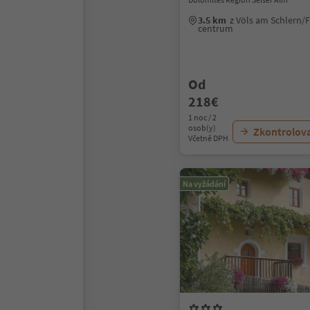
3.5 km
z Völs am Schlern/Fi
centrum
Od
218€
1 noc / 2
osob(y)
Zkontrolov
Včetně DPH
Na vyžádání