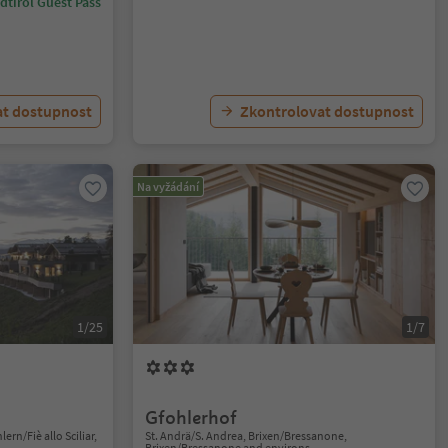
dtirol Guest Pass
at dostupnost
Zkontrolovat dostupnost
Na vyžádání
1/25
1/7
Gfohlerhof
ern/Fiè allo Sciliar,
St. Andrä/S. Andrea, Brixen/Bressanone,
Brixen/Bressanone and environs