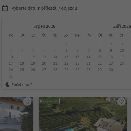
Vyberte datum příjezdu / odjezdu
Srpen
Září
ytování v Jižním Tyrolsku
Po
Út
St
Čt
Pá
So
Ne
Po
Út
St
Čt
1
2
1
2
3
3
4
5
6
7
8
9
7
8
9
10
10
11
12
13
14
15
16
14
15
16
17
sko
17
18
19
20
21
22
23
21
22
23
24
24
25
26
27
28
29
30
28
29
30
31
ení
Kategorie
Zpracovává
Udržitelné ubytování
Počet nocí:
0
Na vyžádání