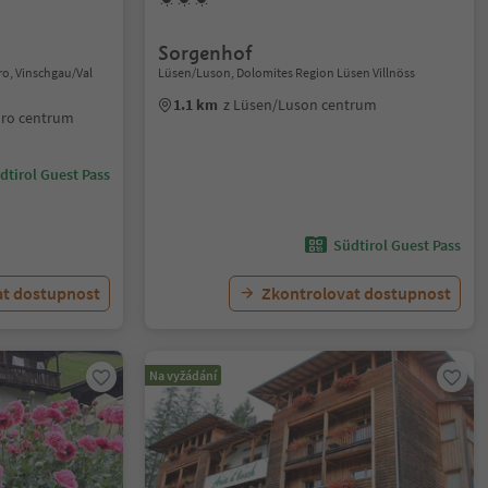
Sorgenhof
ro, Vinschgau/Val
Lüsen/Luson, Dolomites Region Lüsen Villnöss
1.1 km
z Lüsen/Luson centrum
dro centrum
dtirol Guest Pass
Südtirol Guest Pass
at dostupnost
Zkontrolovat dostupnost
Na vyžádání