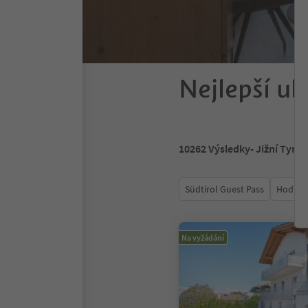
Nejlepší ub
10262
Výsledky
- Jižní Tyrol
Südtirol Guest Pass
Hodnoc
Na vyžádání