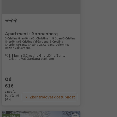
Apartments Sonnenberg
S.Cristina Gherdëina/St.Christina in Gröden/S.Cristina
Gherdëina/S.Cristina Val Gardena, S.Crestina
Gherdëina/Santa Cristina Val Gardana, Dolomites
Region Val Gardena
1.1 km
z S.Crestina Gherdëina/Santa
Cristina Val Gardana centrum
Od
61€
1 noc / 1
byt Včetně
Zkontrolovat dostupnost
DPH
Na vyžádání