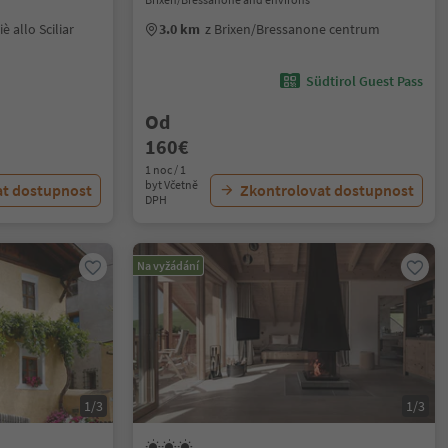
è allo Sciliar
3.0 km
z Brixen/Bressanone centrum
Südtirol Guest Pass
Od
160€
1 noc / 1
byt Včetně
at dostupnost
Zkontrolovat dostupnost
DPH
Na vyžádání
1/3
1/3