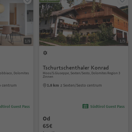
1/9
1/5
Tschurtschenthaler Konrad
Dobbiaco, Dolomites
Moos/S.Giuseppe, Sexten/Sesto, Dolomites Region 3
Zinnen
o centrum
1.8 km
z Sexten/Sesto centrum
dtirol Guest Pass
Südtirol Guest Pass
Od
65€