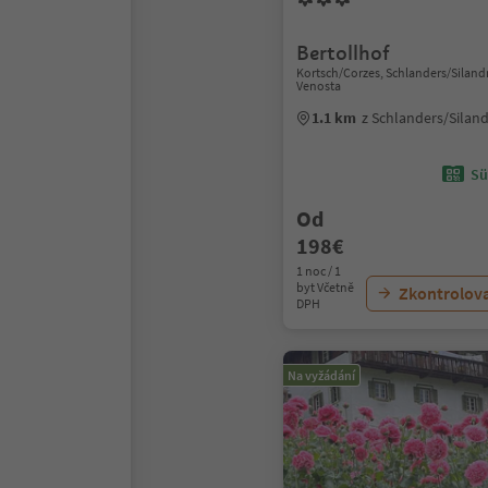
Bertollhof
Kortsch/Corzes, Schlanders/Siland
Venosta
1.1 km
z Schlanders/Silan
Sü
Od
198€
1 noc / 1
byt Včetně
Zkontrolov
DPH
Na vyžádání