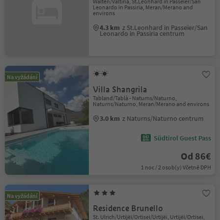
Walten/Valtina, St.Leonhard in Passeier/San
Leonardo in Passiria, Meran/Merano and
environs
4.3 km
z St.Leonhard in Passeier/San
Leonardo in Passiria centrum
Na vyžádání
Villa Shangrila
Tabland/Tablà - Naturns/Naturno,
Naturns/Naturno, Meran/Merano and environs
3.0 km
z Naturns/Naturno centrum
Südtirol Guest Pass
Od 86€
1 noc / 2 osob(y) Včetně DPH
Na vyžádání
Residence Brunello
St. Ulrich/Urtijëi/Ortisei/Urtijëi, Urtijëi/Ortisei,