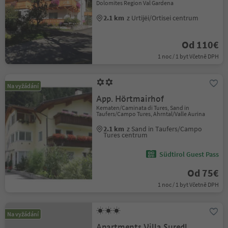
Dolomites Region Val Gardena
2.1 km
z Urtijëi/Ortisei centrum
Od 110€
1 noc / 1 byt Včetně DPH
Na vyžádání
App. Hörtmairhof
Kematen/Caminata di Tures, Sand in
Taufers/Campo Tures, Ahrntal/Valle Aurina
2.1 km
z Sand in Taufers/Campo
Tures centrum
Südtirol Guest Pass
Od 75€
1 noc / 1 byt Včetně DPH
Na vyžádání
Apartments Villa Suredl