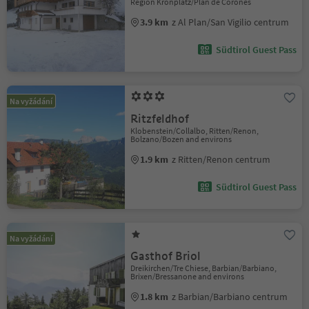
Region Kronplatz/Plan de Corones
3.9 km
z Al Plan/San Vigilio centrum
Südtirol Guest Pass
Na vyžádání
Ritzfeldhof
Klobenstein/Collalbo, Ritten/Renon,
Bolzano/Bozen and environs
1.9 km
z Ritten/Renon centrum
Südtirol Guest Pass
Na vyžádání
Gasthof Briol
Dreikirchen/Tre Chiese, Barbian/Barbiano,
Brixen/Bressanone and environs
1.8 km
z Barbian/Barbiano centrum