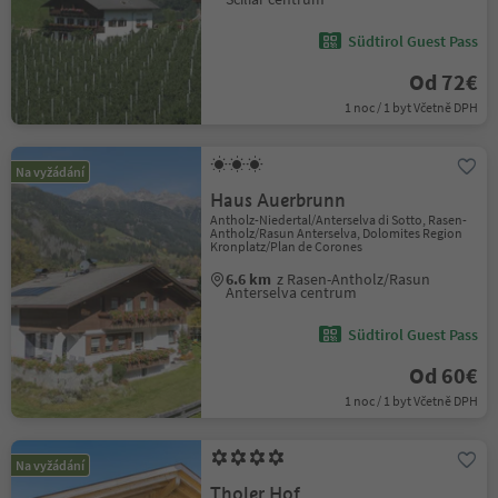
Südtirol Guest Pass
Od 72€
1 noc / 1 byt Včetně DPH
Na vyžádání
Haus Auerbrunn
Antholz-Niedertal/Anterselva di Sotto, Rasen-
Antholz/Rasun Anterselva, Dolomites Region
Kronplatz/Plan de Corones
6.6 km
z Rasen-Antholz/Rasun
Anterselva centrum
Südtirol Guest Pass
Od 60€
1 noc / 1 byt Včetně DPH
Na vyžádání
Tholer Hof