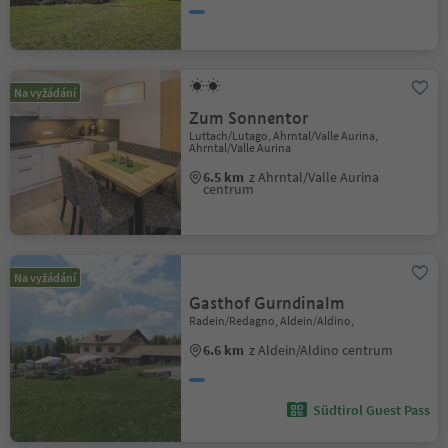
Na vyžádání
Zum Sonnentor
Luttach/Lutago, Ahrntal/Valle Aurina,
Ahrntal/Valle Aurina
6.5 km
z Ahrntal/Valle Aurina
centrum
Na vyžádání
Gasthof Gurndinalm
Radein/Redagno, Aldein/Aldino,
6.6 km
z Aldein/Aldino centrum
Südtirol Guest Pass