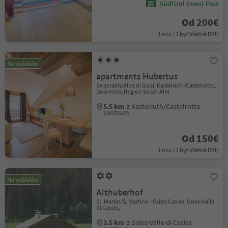
Südtirol Guest Pass
Od 200€
1 noc / 1 byt Včetně DPH
Na vyžádání
apartments Hubertus
Seiseralm/Alpe di Siusi, Kastelruth/Castelrotto,
Dolomites Region Seiser Alm
5.5 km
z Kastelruth/Castelrotto
centrum
Od 150€
1 noc / 1 byt Včetně DPH
Na vyžádání
Althuberhof
St. Martin/S. Martino - Gsies/Casies, Gsies/Valle
di Casies,
2.5 km
z Gsies/Valle di Casies