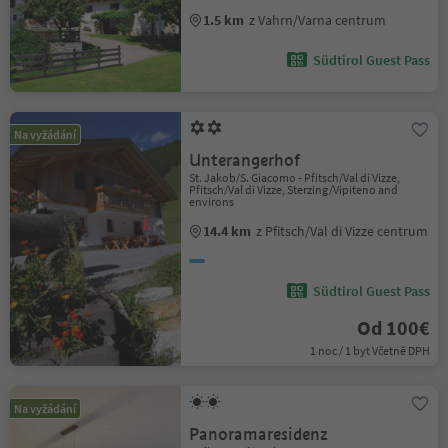
1.5 km
z Vahrn/Varna centrum
Südtirol Guest Pass
Na vyžádání
Unterangerhof
St. Jakob/S. Giacomo - Pfitsch/Val di Vizze,
Pfitsch/Val di Vizze, Sterzing/Vipiteno and
environs
14.4 km
z Pfitsch/Val di Vizze centrum
Südtirol Guest Pass
Od 100€
1 noc / 1 byt Včetně DPH
Na vyžádání
Panoramaresidenz