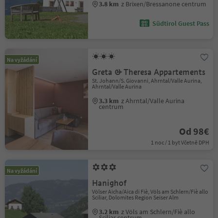
3.8 km
z Brixen/Bressanone centrum
Südtirol Guest Pass
Na vyžádání
Greta & Theresa Appartements
St. Johann/S. Giovanni, Ahrntal/Valle Aurina,
Ahrntal/Valle Aurina
3.3 km
z Ahrntal/Valle Aurina
centrum
Od 98€
1 noc / 1 byt Včetně DPH
Na vyžádání
Hanighof
Völser Aicha/Aica di Fiè, Völs am Schlern/Fiè allo
Sciliar, Dolomites Region Seiser Alm
3.2 km
z Völs am Schlern/Fiè allo
Sciliar centrum