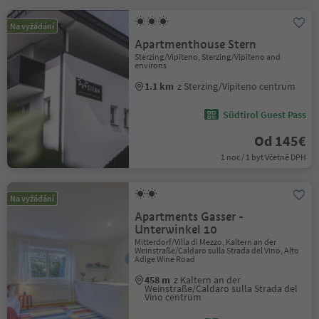
Na vyžádání
Apartmenthouse Stern
Sterzing/Vipiteno, Sterzing/Vipiteno and
environs
1.1 km
z Sterzing/Vipiteno centrum
Südtirol Guest Pass
Od 145€
1 noc / 1 byt Včetně DPH
Na vyžádání
Apartments Gasser -
Unterwinkel 10
Mitterdorf/Villa di Mezzo, Kaltern an der
Weinstraße/Caldaro sulla Strada del Vino, Alto
Adige Wine Road
458 m
z Kaltern an der
Weinstraße/Caldaro sulla Strada del
Vino centrum