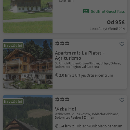
centrum
Südtirol Guest Pass
Od 95€
1 noc / 1 byt Včetně DPH
Na vyžádání
Apartments La Plates -
Agriturismo
St. Ulrich/Urtijëi/Ortisei/Urtijëi, Urtijëi/Ortisei,
Dolomites Region Val Gardena
2.0 km
z Urtijëi/Ortisei centrum
Na vyžádání
Weba Hof
Wahlen/Valle S.Silvestro, Toblach/Dobbiaco,
Dolomites Region 3 Zinnen
1.4 km
z Toblach/Dobbiaco centrum