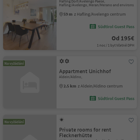
Hafling Dorf/Avelengo Paese,
Hafling/Avelengo, Meran/Merano and environs
59 m
z Hafling/Avelengo centrum
Südtirol Guest Pass
Od 195€
1 noc / 1 byt Včetně DPH
Na vyžádání
Appartment Unichhof
Aldein/Aldino,
2.5 km
z Aldein/Aldino centrum
Südtirol Guest Pass
Na vyžádání
Private rooms for rent
Flecknerhütte