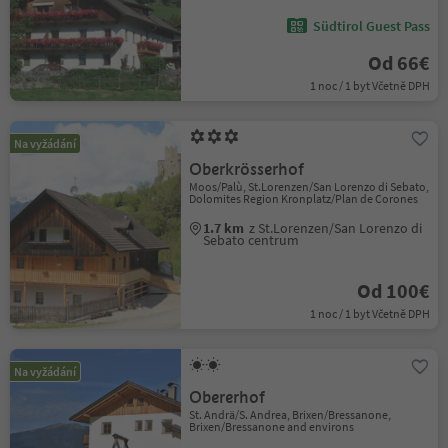
Südtirol Guest Pass
Od 66€
1 noc / 1 byt Včetně DPH
Na vyžádání
Oberkrösserhof
Moos/Palù, St.Lorenzen/San Lorenzo di Sebato,
Dolomites Region Kronplatz/Plan de Corones
1.7 km
z St.Lorenzen/San Lorenzo di
Sebato centrum
Od 100€
1 noc / 1 byt Včetně DPH
Na vyžádání
Obererhof
St. Andrä/S. Andrea, Brixen/Bressanone,
Brixen/Bressanone and environs