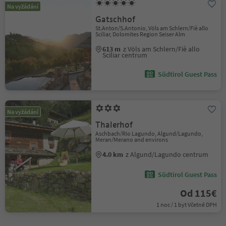
Na vyžádání
Gatschhof
St.Anton/S.Antonio, Völs am Schlern/Fiè allo
Sciliar, Dolomites Region Seiser Alm
613 m
z Völs am Schlern/Fiè allo
Sciliar centrum
Südtirol Guest Pass
Na vyžádání
Thalerhof
Aschbach/Rio Lagundo, Algund/Lagundo,
Meran/Merano and environs
4.0 km
z Algund/Lagundo centrum
Südtirol Guest Pass
Od 115€
1 noc / 1 byt Včetně DPH
1