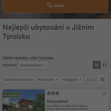
Hledat
Nejlepší ubytování v Jižním
Tyrolsku
10262
Výsledky
- Jižní Tyrolsko
Doporučeno
Objednat:
Südtirol Guest Pass
Hodnocení
Kategorie
Zpracovává
brak ak
Na vyžádání
Strasserhof
Neustift/Novacella, Vahrn/Varna,
Brixen/Bressanone and environs