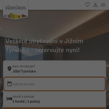
odk
oblíbené
uživatel
Veškeré ubytování v Jižním
Tyrolsku - rezervujte nyní!
Kam chcete jet?
Jižní Tyrolsko
Vybrat termín
Hosté a pokoje
2 hosté / 1 pokoj