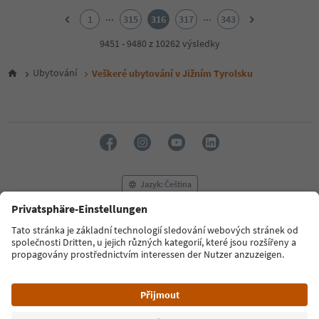
2
...
...
1
315
316
317
343
3
4
9451 - 9480 z 10262 výsledky
5
6
Ubytování
Veškeré ubytování v Jižním Tyrolsku
7
8
9
10
11
12
13
14
Jazyk: Čeština
15
16
17
FAQ
Kontaktujte nás
Tisk
MICE
18
Zásady ochrany osobních údajů
Podmínky a ujednání
Tiráž
19
20
Zásady používání souborů cookie
Filmová komise
O nás
21
Prohlášení o přístupnosti
South Tyrol B2B
22
23