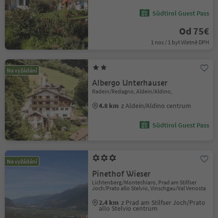
Südtirol Guest Pass
Od 75€
1 noc / 1 byt Včetně DPH
Na vyžádání
Albergo Unterhauser
Radein/Redagno, Aldein/Aldino,
4.8 km
z Aldein/Aldino centrum
Südtirol Guest Pass
Na vyžádání
Pinethof Wieser
Lichtenberg/Montechiaro, Prad am Stilfser
Joch/Prato allo Stelvio, Vinschgau/Val Venosta
2.4 km
z Prad am Stilfser Joch/Prato
allo Stelvio centrum