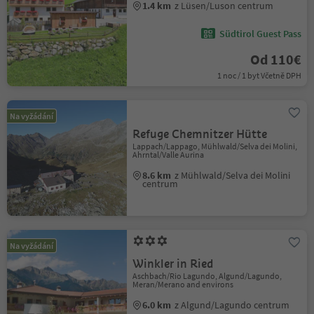
1.4 km
z Lüsen/Luson centrum
Südtirol Guest Pass
Od 110€
1 noc / 1 byt Včetně DPH
Na vyžádání
Refuge Chemnitzer Hütte
Lappach/Lappago, Mühlwald/Selva dei Molini,
Ahrntal/Valle Aurina
8.6 km
z Mühlwald/Selva dei Molini
centrum
Na vyžádání
Winkler in Ried
Aschbach/Rio Lagundo, Algund/Lagundo,
Meran/Merano and environs
6.0 km
z Algund/Lagundo centrum