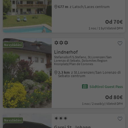
677 m
z Latsch/Laces centrum
Od 70€
1 noc / 1 byt Včetně DPH
Na vyžádání
Lindnerhof
Stefansdorf/S.Stefano, St.Lorenzen/San
Lorenzo di Sebato, Dolomites Region
Kronplatz/Plan de Corones
2.3 km
z St.Lorenzen/San Lorenzo di
Sebato centrum
Südtirol Guest Pass
Od 80€
1 noc / 2 osob(y) Včetně DPH
Na vyžádání
Garni St. Johann