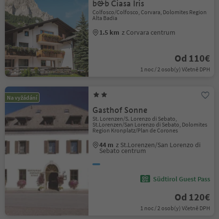
b&b Ciasa Iris
Colfosco/Colfosco, Corvara, Dolomites Region
Alta Badia
1.5 km
z Corvara centrum
Od 110€
1 noc / 2 osob(y) Včetně DPH
Na vyžádání
Gasthof Sonne
St. Lorenzen/S. Lorenzo di Sebato,
St.Lorenzen/San Lorenzo di Sebato, Dolomites
Region Kronplatz/Plan de Corones
44 m
z St.Lorenzen/San Lorenzo di
Sebato centrum
Südtirol Guest Pass
Od 120€
1 noc / 2 osob(y) Včetně DPH