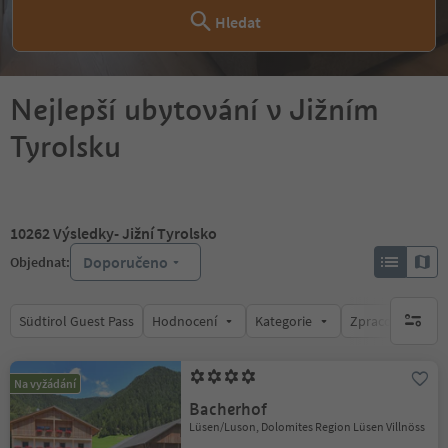
Hledat
Nejlepší ubytování v Jižním
Tyrolsku
10262
Výsledky
- Jižní Tyrolsko
Doporučeno
Objednat:
Südtirol Guest Pass
Hodnocení
Kategorie
Zpracovává
brak ak
Na vyžádání
Bacherhof
Lüsen/Luson, Dolomites Region Lüsen Villnöss