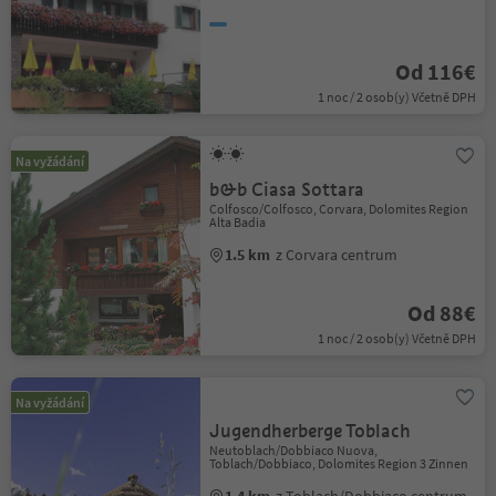
Od 116€
1 noc / 2 osob(y) Včetně DPH
Na vyžádání
b&b Ciasa Sottara
Colfosco/Colfosco, Corvara, Dolomites Region
Alta Badia
1.5 km
z Corvara centrum
Od 88€
1 noc / 2 osob(y) Včetně DPH
Na vyžádání
Jugendherberge Toblach
Neutoblach/Dobbiaco Nuova,
Toblach/Dobbiaco, Dolomites Region 3 Zinnen