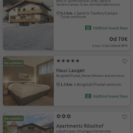
Rein in Taufers/Riva di Tures, Sand in
Taufers/Campo Tures, Ahrntal/Valle Aurina
9.5 km
z Sand in Taufers/Campo
Tures centrum
Südtirol Guest Pass
Od 70€
1 noc / 1 byt Včetně DPH
Na vyžádání
Haus Laugen
Burgstall/Postal, Meran/Merano and environs
1.3 km
z Burgstall/Postal centrum
Südtirol Guest Pass
Na vyžádání
Apartments Rösslhof
Latsch/Laces, Vinschgau/Val Venosta