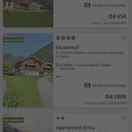
Südtirol Guest Pass
Od 65€
1 noc / 1 byt Včetně DPH
Na vyžádání
Mudlerhof
St. Martin/S. Martino - Gsies/Casies, Gsies/Valle
di Casies,
1.2 km
z Gsies/Valle di Casies
centrum
Südtirol Guest Pass
Od 180€
1 noc / 2 osob(y) Včetně DPH
Na vyžádání
Apartement Erika