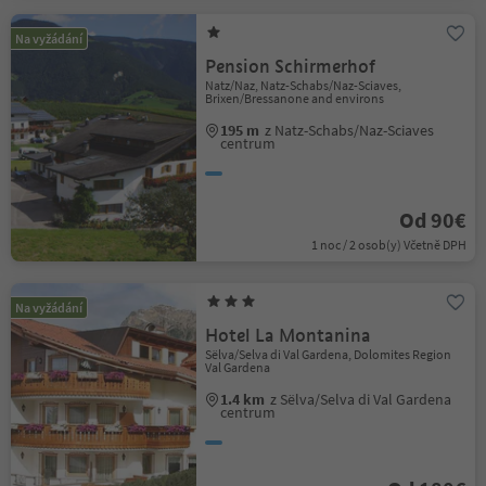
Na vyžádání
Pension Schirmerhof
Natz/Naz, Natz-Schabs/Naz-Sciaves,
Brixen/Bressanone and environs
195 m
z Natz-Schabs/Naz-Sciaves
centrum
Od 90€
1 noc / 2 osob(y) Včetně DPH
Na vyžádání
Hotel La Montanina
Sëlva/Selva di Val Gardena, Dolomites Region
Val Gardena
1.4 km
z Sëlva/Selva di Val Gardena
centrum