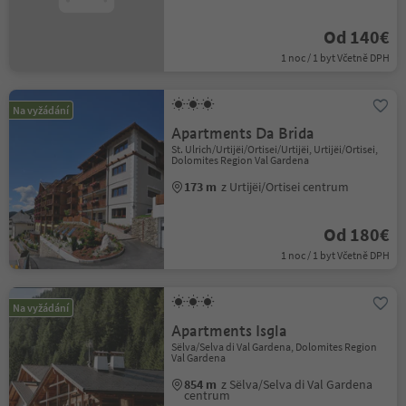
Od 140€
1 noc / 1 byt Včetně DPH
Na vyžádání
Apartments Da Brida
St. Ulrich/Urtijëi/Ortisei/Urtijëi, Urtijëi/Ortisei,
Dolomites Region Val Gardena
173 m
z Urtijëi/Ortisei centrum
Od 180€
1 noc / 1 byt Včetně DPH
Na vyžádání
Apartments Isgla
Sëlva/Selva di Val Gardena, Dolomites Region
Val Gardena
854 m
z Sëlva/Selva di Val Gardena
centrum