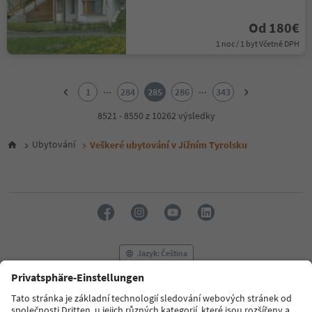
Od 180€
1 noc / 1 byt Včetně DPH
1
2
...
...
1
284
285
286
343
3
4
8521 - 8550 z 10262 výsledky
5
6
Ubytování
Veškeré ubytování v Jižním Tyrolsku
7
8
9
10
11
12
13
14
Jazyk: Čeština
15
16
17
FAQ
Kontaktujte nás
Tisk
MICE
18