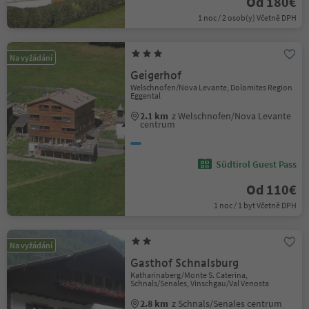
Od 180€
1 noc / 2 osob(y) Včetně DPH
Na vyžádání
Geigerhof
Welschnofen/Nova Levante, Dolomites Region
Eggental
2.1 km
z Welschnofen/Nova Levante
centrum
Südtirol Guest Pass
Od 110€
1 noc / 1 byt Včetně DPH
Na vyžádání
Gasthof Schnalsburg
Katharinaberg/Monte S. Caterina,
Schnals/Senales, Vinschgau/Val Venosta
2.8 km
z Schnals/Senales centrum