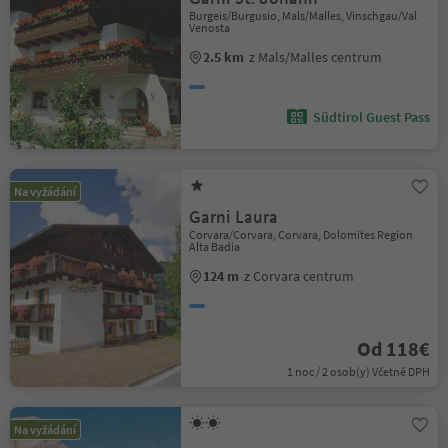
Burgeis/Burgusio, Mals/Malles, Vinschgau/Val
Venosta
2.5 km
z Mals/Malles centrum
Südtirol Guest Pass
Na vyžádání
Garni Laura
Corvara/Corvara, Corvara, Dolomites Region
Alta Badia
124 m
z Corvara centrum
Od 118€
1 noc / 2 osob(y) Včetně DPH
Na vyžádání