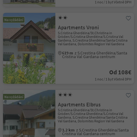
1 noc / 1 byt Včetně DPH
Na vyžádání
Apartments Vroni
S.Cristina Gherdëina/St.Christina in
Gröden/S.Cristina Gherdëina/S.Cristina Val
Gardena, S.Crestina Gherdëina/Santa Cristina
Val Gardana, Dolomites Region Val Gardena
619 m
z S.Crestina Gherdëina/Santa
Cristina Val Gardana centrum
Od 108€
1 noc / 1 byt Včetně DPH
Na vyžádání
Apartments Elbrus
S.Cristina Gherdëina/St.Christina in
Gröden/S.Cristina Gherdëina/S.Cristina Val
Gardena, S.Crestina Gherdëina/Santa Cristina
Val Gardana, Dolomites Region Val Gardena
1.2 km
z S.Crestina Gherdëina/Santa
Cristina Val Gardana centrum