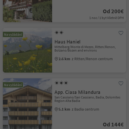
Od 200€
1 noc / 1 byt Včetně DPH
Na vyžádání
Haus Haniel
Mittelberg/Monte di Mezzo, Ritten/Renon,
Bolzano/Bozen and environs
2.6 km
z Ritten/Renon centrum
Na vyžádání
App. Ciasa Milandura
San Cassiano/San Cassiano, Badia, Dolomites
Region Alta Badia
5.1 km
z Badia centrum
Od 144€