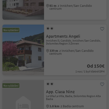
81 m
z Innichen/San Candido
centrum
Na vyžádání
Apartments Angeli
Innichen/S. Candido, Innichen/San Candido,
Dolomites Region 3 Zinnen
339 m
z Innichen/San Candido
centrum
Od 150€
1 noc / 1 byt Včetně DPH
Na vyžádání
App. Ciasa Ninz
La Villa/La Villa, Badia, Dolomites Region Alta
Badia
2.8 km
z Badia centrum