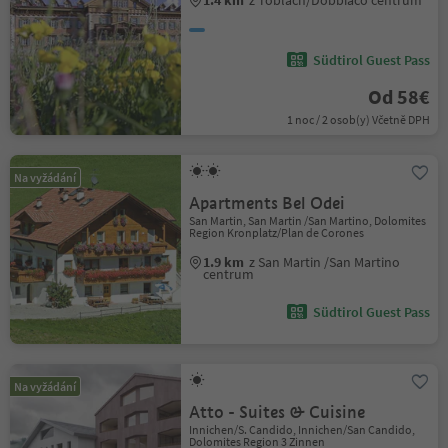
1.4 km
z Toblach/Dobbiaco centrum
Südtirol Guest Pass
Od 58€
1 noc / 2 osob(y) Včetně DPH
Na vyžádání
Apartments Bel Odei
San Martin, San Martin /San Martino, Dolomites
Region Kronplatz/Plan de Corones
1.9 km
z San Martin /San Martino
centrum
Südtirol Guest Pass
Na vyžádání
Atto - Suites & Cuisine
Innichen/S. Candido, Innichen/San Candido,
Dolomites Region 3 Zinnen