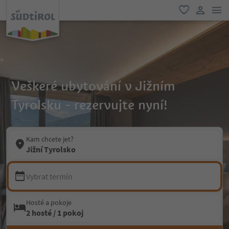
odk
oblíbené
uživatel
Veškeré ubytování v Jižním
Tyrolsku - rezervujte nyní!
Kam chcete jet?
Jižní Tyrolsko
Vybrat termín
Hosté a pokoje
2 hosté / 1 pokoj