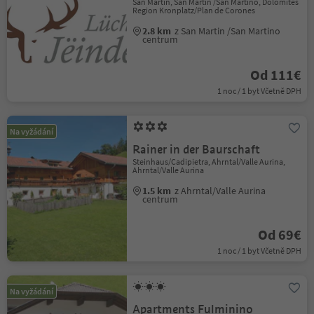
San Martin, San Martin /San Martino, Dolomites
Region Kronplatz/Plan de Corones
2.8 km
z San Martin /San Martino
centrum
Od 111€
1 noc / 1 byt Včetně DPH
Na vyžádání
Rainer in der Baurschaft
Steinhaus/Cadipietra, Ahrntal/Valle Aurina,
Ahrntal/Valle Aurina
1.5 km
z Ahrntal/Valle Aurina
centrum
Od 69€
1 noc / 1 byt Včetně DPH
Na vyžádání
Apartments Fulminino