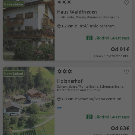
Na vyžádání
Haus Waldfrieden
Tirol/Tirolo, Meran/Merano and environs
1.2 km
z Tirol/Tirolo centrum
Südtirol Guest Pass
Od 91€
1 noc / 1 byt Včetně DPH
Na vyžádání
Holznerhof
Schennaberg/Monte Scena, Schenna/Scena,
Meran/Merano and environs
2.0 km
z Schenna/Scena centrum
Südtirol Guest Pass
Od 63€
1 noc / 1 byt Včetně DPH