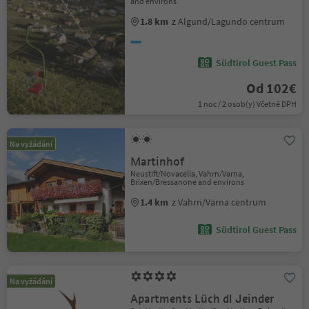
and environs
1.8 km
z Algund/Lagundo centrum
Südtirol Guest Pass
Od 102€
1 noc / 2 osob(y) Včetně DPH
Na vyžádání
Martinhof
Neustift/Novacella, Vahrn/Varna,
Brixen/Bressanone and environs
1.4 km
z Vahrn/Varna centrum
Südtirol Guest Pass
Na vyžádání
Apartments Lüch dl Jeinder