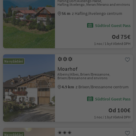
Hafling Dorf/Avelengo Paese,
Hafling/Avelengo, Meran/Merano and environs
56 m
z Hafling/Avelengo centrum
Südtirol Guest Pass
Od 75€
1 noc / 1 byt Včetně DPH
Na vyžádání
Moarhof
Albeins/Albes, Brixen/Bressanone,
Brixen/Bressanone and environs
4.9 km
z Brixen/Bressanone centrum
Südtirol Guest Pass
Od 100€
1 noc / 1 byt Včetně DPH
Na vyžádání