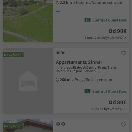
2.3 km
z Naturns/Naturno centrum
Südtirol Guest Pass
Od 90€
1 noc / 2 osob(y) Včetně DPH
Na vyžádání
Appartements Sinner
Innerprags/Braies di Dentro, Prags/Braies,
Dolomites Region 3 Zinnen
260 m
z Prags/Braies centrum
Südtirol Guest Pass
Od 80€
1 noc / 1 byt Včetně DPH
Na vyžádání