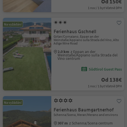
Od 150€
1 noc / 1 byt Včetně DPH
Na vyžádání
Ferienhaus Gschnell
Girlan/Cornaiano, Eppan an der
Weinstaße/Appiano sulla Strada del Vino, Alto
Adige Wine Road
2.0 km
z Eppan an der
Weinstaße/Appiano sulla Strada del
Vino centrum
Südtirol Guest Pass
Od 138€
1 noc / 1 byt Včetně DPH
Na vyžádání
Ferienhaus Baumgartnerhof
Schenna/Scena, Meran/Merano and environs
307 m
z Schenna/Scena centrum