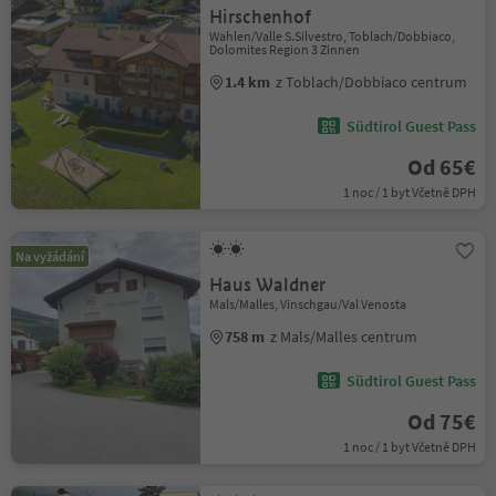
Hirschenhof
Wahlen/Valle S.Silvestro, Toblach/Dobbiaco,
Dolomites Region 3 Zinnen
1.4 km
z Toblach/Dobbiaco centrum
Südtirol Guest Pass
Od 65€
1 noc / 1 byt Včetně DPH
Na vyžádání
Haus Waldner
Mals/Malles, Vinschgau/Val Venosta
758 m
z Mals/Malles centrum
Südtirol Guest Pass
Od 75€
1 noc / 1 byt Včetně DPH