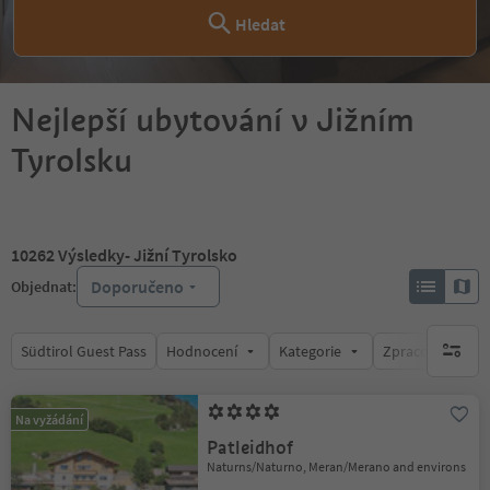
Hledat
Nejlepší ubytování v Jižním
Tyrolsku
10262
Výsledky
- Jižní Tyrolsko
Doporučeno
Objednat:
Südtirol Guest Pass
Hodnocení
Kategorie
Zpracovává
brak ak
Na vyžádání
Patleidhof
Naturns/Naturno, Meran/Merano and environs