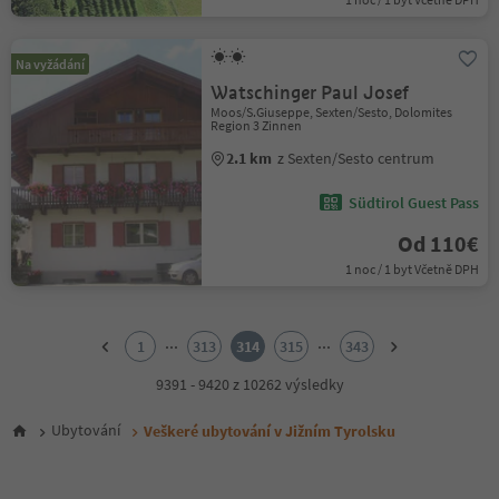
Na vyžádání
Watschinger Paul Josef
Moos/S.Giuseppe, Sexten/Sesto, Dolomites
Region 3 Zinnen
2.1 km
z Sexten/Sesto centrum
Südtirol Guest Pass
Od 110€
1 noc / 1 byt Včetně DPH
1
2
...
...
1
313
314
315
343
3
4
9391 - 9420 z 10262 výsledky
5
6
Ubytování
Veškeré ubytování v Jižním Tyrolsku
7
8
9