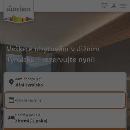
odk
oblíbené
uživatel
Veškeré ubytování v Jižním
Tyrolsku - rezervujte nyní!
Kam chcete jet?
Jižní Tyrolsko
Vybrat termín
Hosté a pokoje
2 hosté / 1 pokoj