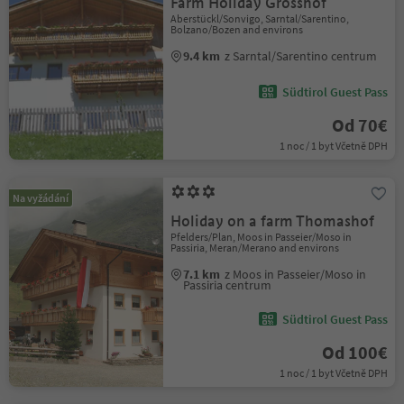
Farm Holiday Grosshof
Aberstückl/Sonvigo, Sarntal/Sarentino,
Bolzano/Bozen and environs
9.4 km
z Sarntal/Sarentino centrum
Südtirol Guest Pass
Od 70€
1 noc / 1 byt Včetně DPH
Na vyžádání
Holiday on a farm Thomashof
Pfelders/Plan, Moos in Passeier/Moso in
Passiria, Meran/Merano and environs
7.1 km
z Moos in Passeier/Moso in
Passiria centrum
Südtirol Guest Pass
Od 100€
1 noc / 1 byt Včetně DPH