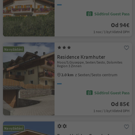
Südtirol Guest Pass
Od 94€
1 noc / 1 byt Včetně DPH
Na vyžádání
Residence Kramhuter
Moos/S.Giuseppe, Sexten/Sesto, Dolomites
Region 3 Zinnen
2.0 km
z Sexten/Sesto centrum
Südtirol Guest Pass
Od 85€
1 noc / 1 byt Včetně DPH
Na vyžádání