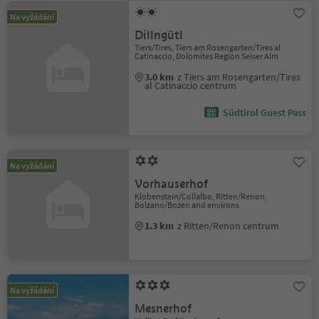
Na vyžádání
Dillngütl
Tiers/Tires, Tiers am Rosengarten/Tires al
Catinaccio, Dolomites Region Seiser Alm
3.0 km
z Tiers am Rosengarten/Tires
al Catinaccio centrum
Südtirol Guest Pass
Na vyžádání
Vorhauserhof
Klobenstein/Collalbo, Ritten/Renon,
Bolzano/Bozen and environs
1.3 km
z Ritten/Renon centrum
Na vyžádání
Mesnerhof