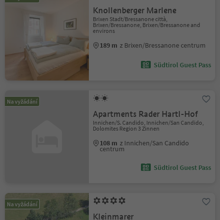
Knollenberger Marlene
Brixen Stadt/Bressanone città,
Brixen/Bressanone, Brixen/Bressanone and
environs
189 m
z Brixen/Bressanone centrum
Südtirol Guest Pass
Na vyžádání
Apartments Rader Hartl-Hof
Innichen/S. Candido, Innichen/San Candido,
Dolomites Region 3 Zinnen
108 m
z Innichen/San Candido
centrum
Südtirol Guest Pass
Na vyžádání
Kleinmarer