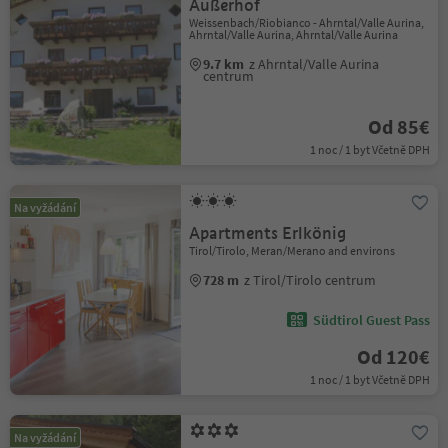
Außerhof
Weissenbach/Riobianco - Ahrntal/Valle Aurina,
Ahrntal/Valle Aurina, Ahrntal/Valle Aurina
9.7 km
z Ahrntal/Valle Aurina
centrum
Od 85€
1 noc / 1 byt Včetně DPH
Na vyžádání
Apartments Erlkönig
Tirol/Tirolo, Meran/Merano and environs
728 m
z Tirol/Tirolo centrum
Südtirol Guest Pass
Od 120€
1 noc / 1 byt Včetně DPH
Na vyžádání