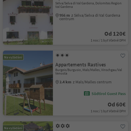
Sëlva/Selva di Val Gardena, Dolomites Region
Val Gardena
956 m
z Sëlva/Selva di Val Gardena
centrum
Od 120€
1 noc / 1 byt Včetně DPH
Na vyžádání
Appartements Rastives
Burgeis/Burgusio, Mals/Malles, Vinschgau/Val
Venosta
2.4 km
z Mals/Malles centrum
Südtirol Guest Pass
Od 60€
1 noc / 1 byt Včetně DPH
Na vyžádání