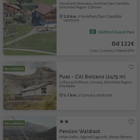
Vierschach/Versciaco, Innichen/San Candido,
Dolomites Region 3 Zinnen
2.8 km
z Innichen/San Candido
centrum
Südtirol Guest Pass
Od 122€
1 noc / 2 osob(y) Včetně DPH
Na vyžádání
Puez - CAI Bolzano (2475 m)
Colfosco/Colfosco, Corvara, Dolomites Region
Alta Badia
5.7 km
z Corvara centrum
Na vyžádání
Pension Waldrast
Vellau/Velloi, Algund/Lagundo, Meran/Merano