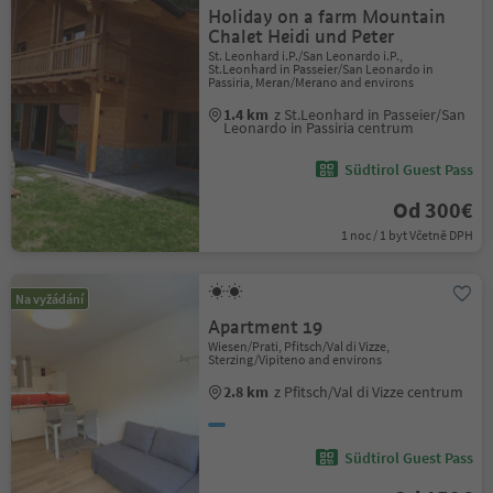
Holiday on a farm Mountain
Chalet Heidi und Peter
St. Leonhard i.P./San Leonardo i.P.,
St.Leonhard in Passeier/San Leonardo in
Passiria, Meran/Merano and environs
1.4 km
z St.Leonhard in Passeier/San
Leonardo in Passiria centrum
Südtirol Guest Pass
Od 300€
1 noc / 1 byt Včetně DPH
Na vyžádání
Apartment 19
Wiesen/Prati, Pfitsch/Val di Vizze,
Sterzing/Vipiteno and environs
2.8 km
z Pfitsch/Val di Vizze centrum
Südtirol Guest Pass