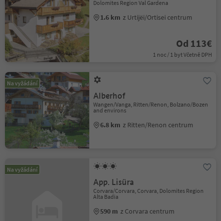
Dolomites Region Val Gardena
1.6 km
z Urtijëi/Ortisei centrum
Od 113€
1 noc / 1 byt Včetně DPH
Na vyžádání
Alberhof
Wangen/Vanga, Ritten/Renon, Bolzano/Bozen
and environs
6.8 km
z Ritten/Renon centrum
Na vyžádání
App. Lisüra
Corvara/Corvara, Corvara, Dolomites Region
Alta Badia
590 m
z Corvara centrum