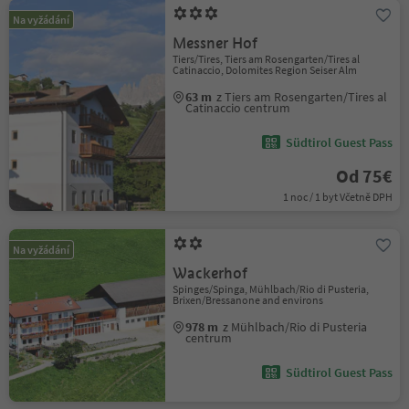
Na vyžádání
Messner Hof
Tiers/Tires, Tiers am Rosengarten/Tires al
Catinaccio, Dolomites Region Seiser Alm
63 m
z Tiers am Rosengarten/Tires al
Catinaccio centrum
Südtirol Guest Pass
Od 75€
1 noc / 1 byt Včetně DPH
Na vyžádání
Wackerhof
Spinges/Spinga, Mühlbach/Rio di Pusteria,
Brixen/Bressanone and environs
978 m
z Mühlbach/Rio di Pusteria
centrum
Südtirol Guest Pass