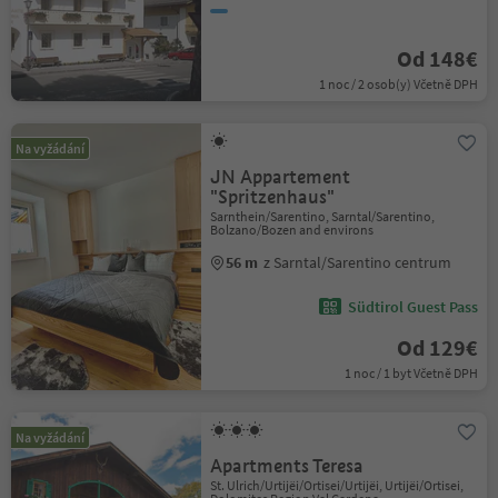
Od 148€
1 noc / 2 osob(y) Včetně DPH
Na vyžádání
JN Appartement
"Spritzenhaus"
Sarnthein/Sarentino, Sarntal/Sarentino,
Bolzano/Bozen and environs
56 m
z Sarntal/Sarentino centrum
Südtirol Guest Pass
Od 129€
1 noc / 1 byt Včetně DPH
Na vyžádání
Apartments Teresa
St. Ulrich/Urtijëi/Ortisei/Urtijëi, Urtijëi/Ortisei,