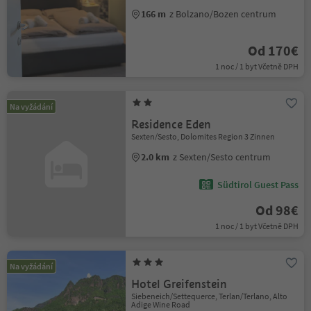
166 m
z Bolzano/Bozen centrum
Od 170€
1 noc / 1 byt Včetně DPH
Na vyžádání
Residence Eden
Sexten/Sesto, Dolomites Region 3 Zinnen
2.0 km
z Sexten/Sesto centrum
Südtirol Guest Pass
Od 98€
1 noc / 1 byt Včetně DPH
Na vyžádání
Hotel Greifenstein
Siebeneich/Settequerce, Terlan/Terlano, Alto
Adige Wine Road