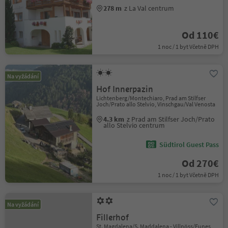
278 m
z La Val centrum
Od 110€
1 noc / 1 byt Včetně DPH
Na vyžádání
Hof Innerpazin
Lichtenberg/Montechiaro, Prad am Stilfser
Joch/Prato allo Stelvio, Vinschgau/Val Venosta
4.3 km
z Prad am Stilfser Joch/Prato
allo Stelvio centrum
Südtirol Guest Pass
Od 270€
1 noc / 1 byt Včetně DPH
Na vyžádání
Fillerhof
St. Magdalena/S. Maddalena - Villnöss/Funes,