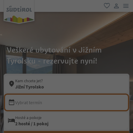
odk
oblíbené
uživatel
Veškeré ubytování v Jižním
Tyrolsku - rezervujte nyní!
Kam chcete jet?
Jižní Tyrolsko
Vybrat termín
Hosté a pokoje
2 hosté / 1 pokoj