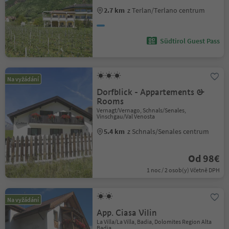
2.7 km
z Terlan/Terlano centrum
Südtirol Guest Pass
Na vyžádání
Dorfblick - Appartements &
Rooms
Vernagt/Vernago, Schnals/Senales,
Vinschgau/Val Venosta
5.4 km
z Schnals/Senales centrum
Od 98€
1 noc / 2 osob(y) Včetně DPH
Na vyžádání
App. Ciasa Vilin
La Villa/La Villa, Badia, Dolomites Region Alta
Badia