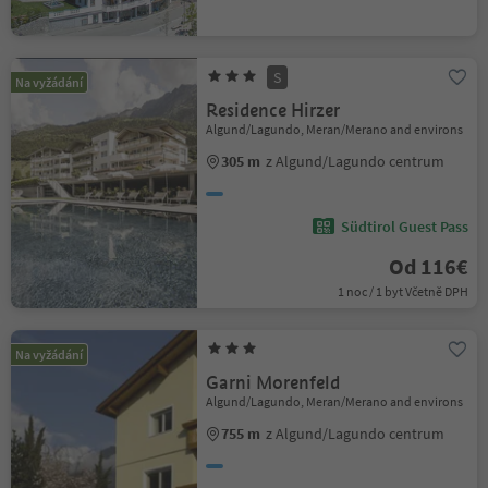
S
Na vyžádání
Residence Hirzer
Algund/Lagundo, Meran/Merano and environs
305 m
z Algund/Lagundo centrum
Südtirol Guest Pass
Od 116€
1 noc / 1 byt Včetně DPH
Na vyžádání
Garni Morenfeld
Algund/Lagundo, Meran/Merano and environs
755 m
z Algund/Lagundo centrum