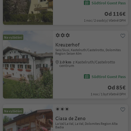
Südtirol Guest Pass
Od 116€
1 noc / 2 osob(y) Včetně DPH
Na vyžádání
Kreuzerhof
Seis/Siusi, Kastelruth/Castelrotto, Dolomites
Region Seiser Alm
2.0 km
z Kastelruth/Castelrotto
centrum
Südtirol Guest Pass
Od 85€
1 noc / 1 byt Včetně DPH
Na vyžádání
Ciasa de Zeno
La Val/La Val, La Val, Dolomites Region Alta
Badia