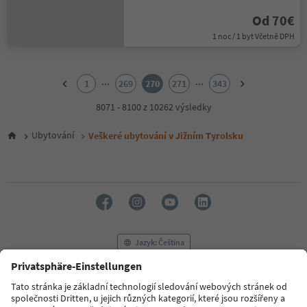
Od 70€
1 noc / 1 byt Včetně DPH
1
2
...
...
1
269
270
271
343
3
4
8071 - 8100 z 10262 výsledky
5
6
Ubytování
Veškeré ubytování v Jižním Tyrolsku
7
8
9
10
11
12
13
14
Jazyk: Čeština
15
16
17
FAQ
Kontaktujte nás
Tisk
MICE
18
Zásady ochrany osobních údajů
Podmínky a ujednání
Tiráž