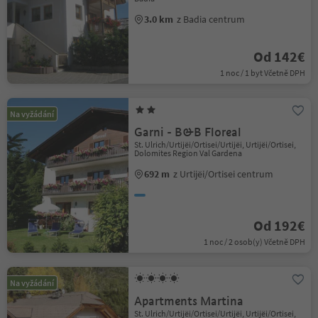
3.0 km
z Badia centrum
Od 142€
1 noc / 1 byt Včetně DPH
Na vyžádání
Garni - B&B Floreal
St. Ulrich/Urtijëi/Ortisei/Urtijëi, Urtijëi/Ortisei,
Dolomites Region Val Gardena
692 m
z Urtijëi/Ortisei centrum
Od 192€
1 noc / 2 osob(y) Včetně DPH
Na vyžádání
Apartments Martina
St. Ulrich/Urtijëi/Ortisei/Urtijëi, Urtijëi/Ortisei,