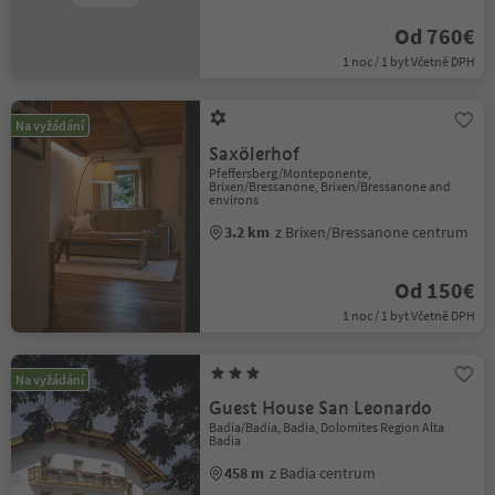
Od 760€
1 noc / 1 byt Včetně DPH
Na vyžádání
Saxölerhof
Pfeffersberg/Monteponente,
Brixen/Bressanone, Brixen/Bressanone and
environs
3.2 km
z Brixen/Bressanone centrum
Od 150€
1 noc / 1 byt Včetně DPH
Na vyžádání
Guest House San Leonardo
Badia/Badia, Badia, Dolomites Region Alta
Badia
458 m
z Badia centrum