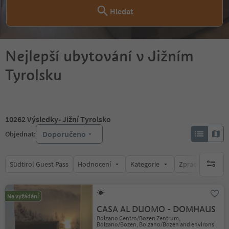
Hledat
Nejlepší ubytování v Jižním
Tyrolsku
10262
Výsledky
- Jižní Tyrolsko
Doporučeno
Objednat:
Südtirol Guest Pass
Hodnocení
Kategorie
Zpracovává
brak ak
Na vyžádání
CASA AL DUOMO - DOMHAUS
Bolzano Centro/Bozen Zentrum,
Bolzano/Bozen, Bolzano/Bozen and environs