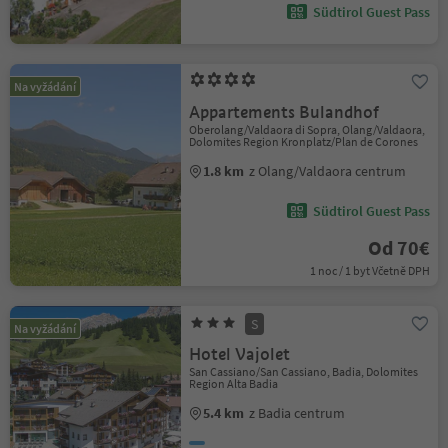
Südtirol Guest Pass
Na vyžádání
Appartements Bulandhof
Oberolang/Valdaora di Sopra, Olang/Valdaora,
Dolomites Region Kronplatz/Plan de Corones
1.8 km
z Olang/Valdaora centrum
Südtirol Guest Pass
Od 70€
1 noc / 1 byt Včetně DPH
S
Na vyžádání
Hotel Vajolet
San Cassiano/San Cassiano, Badia, Dolomites
Region Alta Badia
5.4 km
z Badia centrum