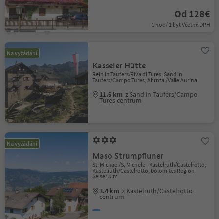
Od 128€
1 noc / 1 byt Včetně DPH
Na vyžádání
Kasseler Hütte
Rein in Taufers/Riva di Tures, Sand in
Taufers/Campo Tures, Ahrntal/Valle Aurina
11.6 km
z Sand in Taufers/Campo
Tures centrum
Na vyžádání
Maso Strumpfluner
St. Michael/S. Michele - Kastelruth/Castelrotto,
Kastelruth/Castelrotto, Dolomites Region
Seiser Alm
3.4 km
z Kastelruth/Castelrotto
centrum