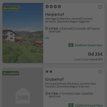
Na vyžádání
Heiglerhof
Steinegg/Collepietra, Karneid/Cornedo
all'Isarco, Dolomites Region Eggental
2.0 km
z Karneid/Cornedo all'Isarco
centrum
Südtirol Guest Pass
Od 25€
1 noc / 1 byt Včetně DPH
Na vyžádání
Gruberhof
Winnebach/Prato alla Drava, Innichen/San
Candido, Dolomites Region 3 Zinnen
6.1 km
z Innichen/San Candido
centrum
Südtirol Guest Pass