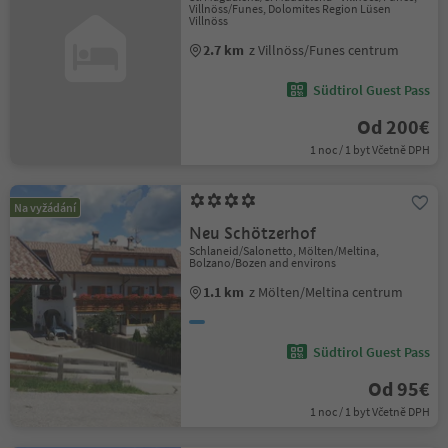
Villnöss/Funes, Dolomites Region Lüsen
Villnöss
2.7 km
z Villnöss/Funes centrum
Südtirol Guest Pass
Od 200€
1 noc / 1 byt Včetně DPH
Na vyžádání
Neu Schötzerhof
Schlaneid/Salonetto, Mölten/Meltina,
Bolzano/Bozen and environs
1.1 km
z Mölten/Meltina centrum
Südtirol Guest Pass
Od 95€
1 noc / 1 byt Včetně DPH