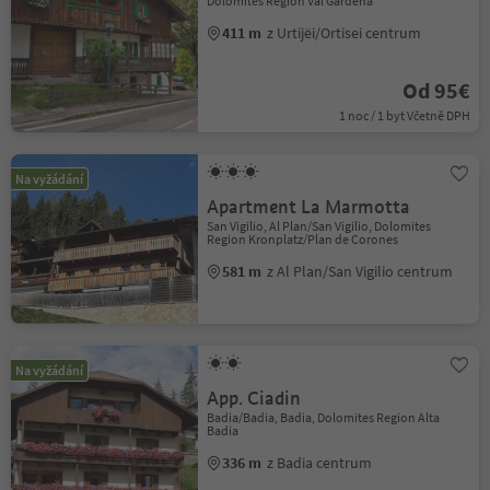
Dolomites Region Val Gardena
411 m
z Urtijëi/Ortisei centrum
Od 95€
1 noc / 1 byt Včetně DPH
Na vyžádání
Apartment La Marmotta
San Vigilio, Al Plan/San Vigilio, Dolomites
Region Kronplatz/Plan de Corones
581 m
z Al Plan/San Vigilio centrum
Na vyžádání
App. Ciadin
Badia/Badia, Badia, Dolomites Region Alta
Badia
336 m
z Badia centrum