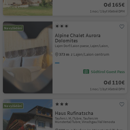
Od 165€
1 noc / 1 byt Včetně DPH
Na vyžádání
Alpine Chalet Aurora
Dolomites
Lajen Dorf/Laion paese, Lajen/Laion,
373 m
z Lajen/Laion centrum
Südtirol Guest Pass
Od 110€
1 noc / 1 byt Včetně DPH
Na vyžádání
Haus Rufinatscha
Taufers i. M./Tubre, Taufers im
Münstertal/Tubre, Vinschgau/Val Venosta