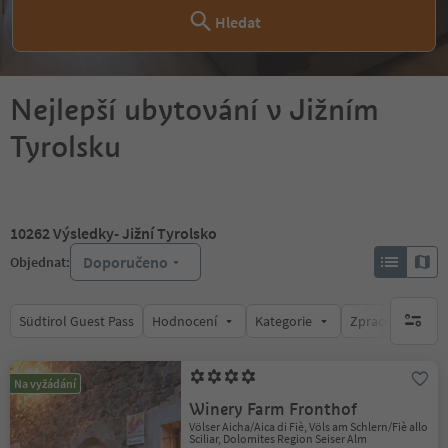
Hledat
Nejlepší ubytování v Jižním
Tyrolsku
10262
Výsledky
- Jižní Tyrolsko
Doporučeno
Objednat:
Südtirol Guest Pass
Hodnocení
Kategorie
Zpracovává
brak ak
Na vyžádání
Winery Farm Fronthof
Völser Aicha/Aica di Fiè, Völs am Schlern/Fiè allo
Sciliar, Dolomites Region Seiser Alm