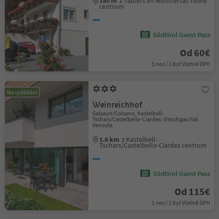
180 m
z Taufers im Münstertal/Tubre
centrum
Südtirol Guest Pass
Od 60€
1 noc / 1 byt Včetně DPH
Na vyžádání
Weinreichhof
Galsaun/Colsano, Kastelbell-
Tschars/Castelbello-Ciardes, Vinschgau/Val
Venosta
1.8 km
z Kastelbell-
Tschars/Castelbello-Ciardes centrum
Südtirol Guest Pass
Od 115€
1 noc / 1 byt Včetně DPH