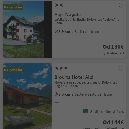
Na vyžádání
App. Nagula
La Villa/La Villa, Badia, Dolomites Region Alta
Badia
3.9 km
z Badia centrum
Od 186€
1 noc / 1 byt Včetně DPH
Na vyžádání
Biovita Hotel Alpi
Moos/S.Giuseppe, Sexten/Sesto, Dolomites
Region 3 Zinnen
2.0 km
z Sexten/Sesto centrum
Südtirol Guest Pass
Od 144€
1 noc / 2 osob(y) Včetně DPH