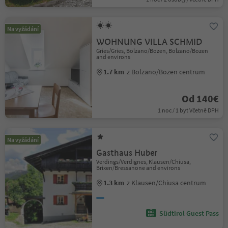
Na vyžádání
WOHNUNG VILLA SCHMID
Gries/Gries, Bolzano/Bozen, Bolzano/Bozen
and environs
1.7 km
z Bolzano/Bozen centrum
Od 140€
1 noc / 1 byt Včetně DPH
Na vyžádání
Gasthaus Huber
Verdings/Verdignes, Klausen/Chiusa,
Brixen/Bressanone and environs
1.3 km
z Klausen/Chiusa centrum
Südtirol Guest Pass