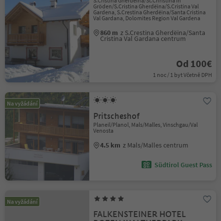
S.Cristina Gherdëina/St.Christina in
Gröden/S.Cristina Gherdëina/S.Cristina Val
Gardena, S.Crestina Gherdëina/Santa Cristina
Val Gardana, Dolomites Region Val Gardena
860 m
z S.Crestina Gherdëina/Santa
Cristina Val Gardana centrum
Od 100€
1 noc / 1 byt Včetně DPH
Na vyžádání
Pritscheshof
Planeil/Planol, Mals/Malles, Vinschgau/Val
Venosta
4.5 km
z Mals/Malles centrum
Südtirol Guest Pass
Na vyžádání
FALKENSTEINER HOTEL