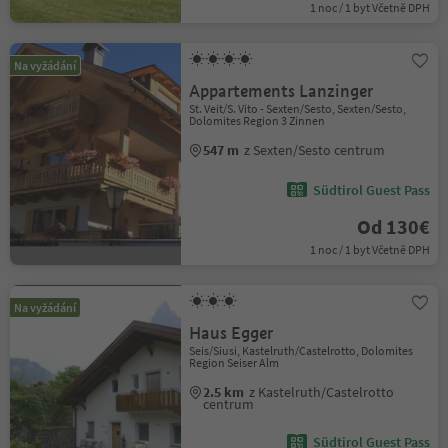
1 noc / 1 byt Včetně DPH
Na vyžádání
Appartements Lanzinger
St. Veit/S. Vito - Sexten/Sesto, Sexten/Sesto,
Dolomites Region 3 Zinnen
547 m
z Sexten/Sesto centrum
Südtirol Guest Pass
Od 130€
1 noc / 1 byt Včetně DPH
Na vyžádání
Haus Egger
Seis/Siusi, Kastelruth/Castelrotto, Dolomites
Region Seiser Alm
2.5 km
z Kastelruth/Castelrotto
centrum
Südtirol Guest Pass