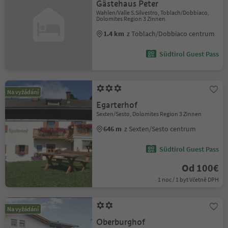
Gästehaus Peter
Wahlen/Valle S.Silvestro, Toblach/Dobbiaco,
Dolomites Region 3 Zinnen
1.4 km
z Toblach/Dobbiaco centrum
Südtirol Guest Pass
Na vyžádání
Egarterhof
Sexten/Sesto, Dolomites Region 3 Zinnen
646 m
z Sexten/Sesto centrum
Südtirol Guest Pass
Od 100€
1 noc / 1 byt Včetně DPH
Na vyžádání
Oberburghof