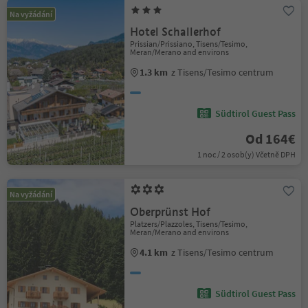
Na vyžádání
Hotel Schallerhof
Prissian/Prissiano, Tisens/Tesimo,
Meran/Merano and environs
1.3 km
z Tisens/Tesimo centrum
Südtirol Guest Pass
Od 164€
1 noc / 2 osob(y) Včetně DPH
Na vyžádání
Oberprünst Hof
Platzers/Plazzoles, Tisens/Tesimo,
Meran/Merano and environs
4.1 km
z Tisens/Tesimo centrum
Südtirol Guest Pass