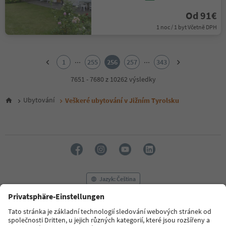
Od 91€
1 noc / 1 byt Včetně DPH
1
2
...
...
1
255
256
257
343
3
4
7651 - 7680 z 10262 výsledky
5
6
Ubytování
Veškeré ubytování v Jižním Tyrolsku
7
8
9
10
11
12
13
14
Jazyk: Čeština
15
16
17
FAQ
Kontaktujte nás
Tisk
MICE
18
Zásady ochrany osobních údajů
Podmínky a ujednání
Tiráž