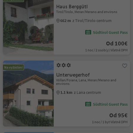
Haus Berggütl
Tirol/Tirolo, Meran/Merano and environs
662 m
z Tirol/Tirolo centrum
Südtirol Guest Pass
Od 100€
1 noc / 2 osob(y) Včetně DPH
Na vyžádání
Unterwegerhof
Völlan/Foiana, Lana, Meran/Merano and
environs
1.1 km
z Lana centrum
Südtirol Guest Pass
Od 95€
1 noc / 1 byt Včetně DPH