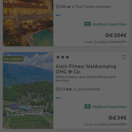
275 m
z Tirol/Tirolo centrum
Südtirol Guest Pass
Od 204€
1 noc / 2 osob(y) Včetně DPH
Na vyžádání
Alpin Fitness Waldcamping
OHG & Co.
Völlan/Foiana, Lana, Meran/Merano and
environs
2.1 km
z Lana centrum
Südtirol Guest Pass
Od 34€
1 noc / 2 osob(y) Včetně DPH