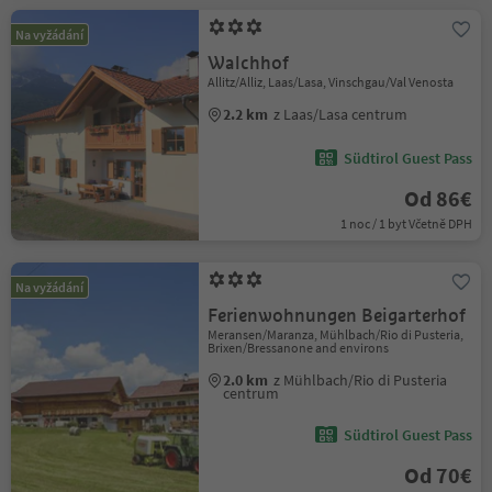
Na vyžádání
Walchhof
Allitz/Alliz, Laas/Lasa, Vinschgau/Val Venosta
2.2 km
z Laas/Lasa centrum
Südtirol Guest Pass
Od 86€
1 noc / 1 byt Včetně DPH
Na vyžádání
Ferienwohnungen Beigarterhof
Meransen/Maranza, Mühlbach/Rio di Pusteria,
Brixen/Bressanone and environs
2.0 km
z Mühlbach/Rio di Pusteria
centrum
Südtirol Guest Pass
Od 70€