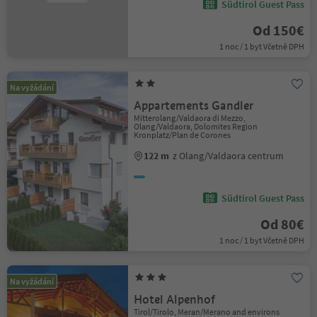
Südtirol Guest Pass
Od 150€
1 noc / 1 byt Včetně DPH
Na vyžádání
Appartements Gandler
Mitterolang/Valdaora di Mezzo,
Olang/Valdaora, Dolomites Region
Kronplatz/Plan de Corones
122 m
z Olang/Valdaora centrum
Südtirol Guest Pass
Od 80€
1 noc / 1 byt Včetně DPH
Na vyžádání
Hotel Alpenhof
Tirol/Tirolo, Meran/Merano and environs