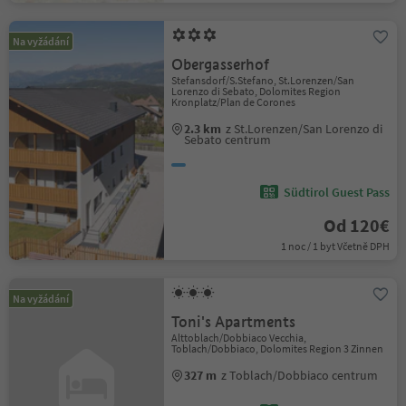
Na vyžádání
Obergasserhof
Stefansdorf/S.Stefano, St.Lorenzen/San
Lorenzo di Sebato, Dolomites Region
Kronplatz/Plan de Corones
2.3 km
z St.Lorenzen/San Lorenzo di
Sebato centrum
Südtirol Guest Pass
Od 120€
1 noc / 1 byt Včetně DPH
Na vyžádání
Toni's Apartments
Alttoblach/Dobbiaco Vecchia,
Toblach/Dobbiaco, Dolomites Region 3 Zinnen
327 m
z Toblach/Dobbiaco centrum