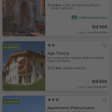
3.4 km
z Völs am Schlern/Fiè allo
Sciliar centrum
Südtirol Guest Pass
Od 90€
1 noc / 1 byt Včetně DPH
Na vyžádání
App. Trasira
San Cassiano/San Cassiano, Badia, Dolomites
Region Alta Badia
3.7 km
z Badia centrum
Od 80€
1 noc / 1 byt Včetně DPH
Na vyžádání
Apartments Prensanueva