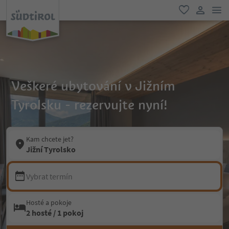
odk
oblíbené
uživatel
Veškeré ubytování v Jižním
Tyrolsku - rezervujte nyní!
Kam chcete jet?
Jižní Tyrolsko
Vybrat termín
Hosté a pokoje
2 hosté / 1 pokoj