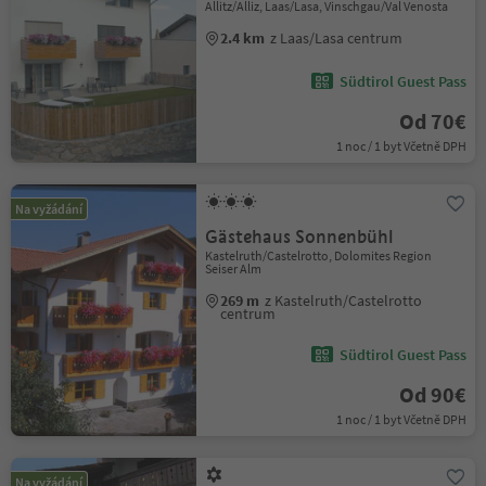
Allitz/Alliz, Laas/Lasa, Vinschgau/Val Venosta
2.4 km
z Laas/Lasa centrum
Südtirol Guest Pass
Od 70€
1 noc / 1 byt Včetně DPH
Na vyžádání
Gästehaus Sonnenbühl
Kastelruth/Castelrotto, Dolomites Region
Seiser Alm
269 m
z Kastelruth/Castelrotto
centrum
Südtirol Guest Pass
Od 90€
1 noc / 1 byt Včetně DPH
Na vyžádání