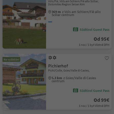
Völs/Fiè, Völs am Schlern/Fiè allo Sciliar,
Dolomites Region Seiser Alm
369 m
z Völs am Schlern/Fiè allo
Sciliar centrum
Südtirol Guest Pass
Od 95€
1 noc / 1 byt Včetně DPH
Na vyžádání
Pichlerhof
Pichl/Colle, Gsies/Valle di Casies,
5.3 km
z Gsies/Valle di Casies
centrum
Südtirol Guest Pass
Od 99€
1 noc / 1 byt Včetně DPH