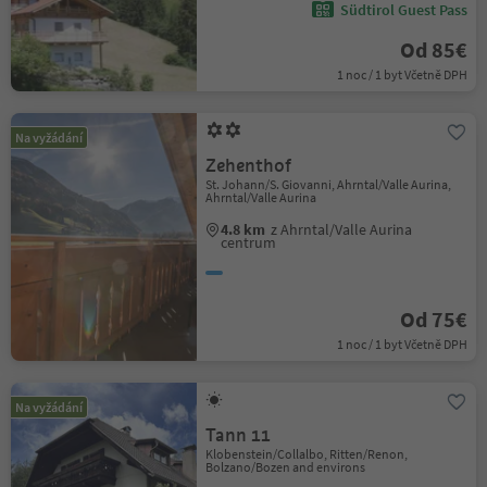
Südtirol Guest Pass
Od 85€
1 noc / 1 byt Včetně DPH
Na vyžádání
Zehenthof
St. Johann/S. Giovanni, Ahrntal/Valle Aurina,
Ahrntal/Valle Aurina
4.8 km
z Ahrntal/Valle Aurina
centrum
Od 75€
1 noc / 1 byt Včetně DPH
Na vyžádání
Tann 11
Klobenstein/Collalbo, Ritten/Renon,
Bolzano/Bozen and environs