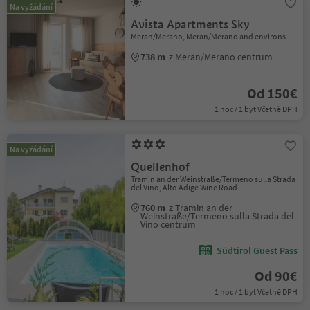
Na vyžádání
Avista Apartments Sky
Meran/Merano, Meran/Merano and environs
738 m
z Meran/Merano centrum
Od 150€
1 noc / 1 byt Včetně DPH
Na vyžádání
Quellenhof
Tramin an der Weinstraße/Termeno sulla Strada
del Vino, Alto Adige Wine Road
760 m
z Tramin an der
Weinstraße/Termeno sulla Strada del
Vino centrum
Südtirol Guest Pass
Od 90€
1 noc / 1 byt Včetně DPH