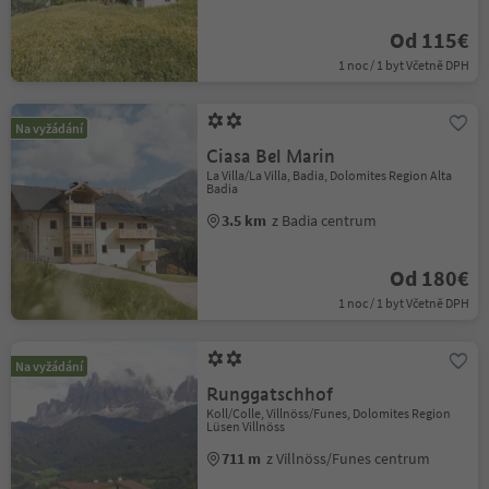
Od 115€
1 noc / 1 byt Včetně DPH
Na vyžádání
Ciasa Bel Marin
La Villa/La Villa, Badia, Dolomites Region Alta
Badia
3.5 km
z Badia centrum
Od 180€
1 noc / 1 byt Včetně DPH
Na vyžádání
Runggatschhof
Koll/Colle, Villnöss/Funes, Dolomites Region
Lüsen Villnöss
711 m
z Villnöss/Funes centrum