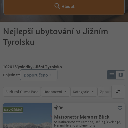
Hledat
Nejlepší ubytování v Jižním
Tyrolsku
10261
Výsledky
- Jižní Tyrolsko
Doporučeno
Objednat:
Südtirol Guest Pass
Hodnocení
Kategorie
Zpracovává
brak ak
Na vyžádání
Maisonette Meraner Blick
St. Kathrein/Santa Caterina, Hafling/Avelengo,
Meran/Merano and environs