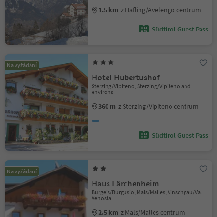
1.5 km
z Hafling/Avelengo centrum
Südtirol Guest Pass
Na vyžádání
Hotel Hubertushof
Sterzing/Vipiteno, Sterzing/Vipiteno and
environs
360 m
z Sterzing/Vipiteno centrum
Südtirol Guest Pass
Na vyžádání
Haus Lärchenheim
Burgeis/Burgusio, Mals/Malles, Vinschgau/Val
Venosta
2.5 km
z Mals/Malles centrum