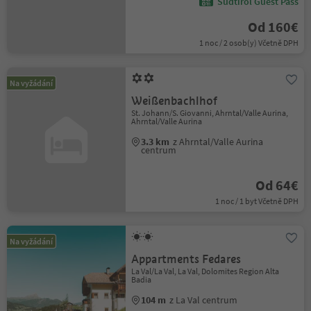
Südtirol Guest Pass
Od 160€
1 noc / 2 osob(y) Včetně DPH
Na vyžádání
Weißenbachlhof
St. Johann/S. Giovanni, Ahrntal/Valle Aurina,
Ahrntal/Valle Aurina
3.3 km
z Ahrntal/Valle Aurina
centrum
Od 64€
1 noc / 1 byt Včetně DPH
Na vyžádání
Appartments Fedares
La Val/La Val, La Val, Dolomites Region Alta
Badia
104 m
z La Val centrum