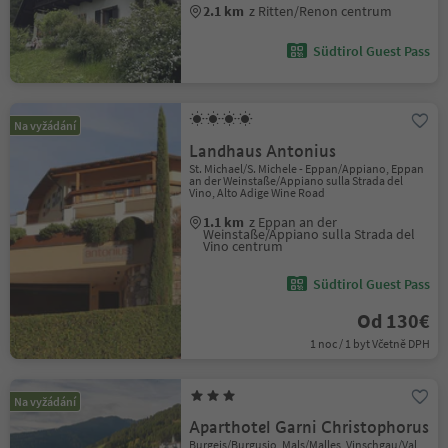
2.1 km
z Ritten/Renon centrum
Südtirol Guest Pass
Na vyžádání
Landhaus Antonius
St. Michael/S. Michele - Eppan/Appiano, Eppan
an der Weinstaße/Appiano sulla Strada del
Vino, Alto Adige Wine Road
1.1 km
z Eppan an der
Weinstaße/Appiano sulla Strada del
Vino centrum
Südtirol Guest Pass
Od 130€
1 noc / 1 byt Včetně DPH
Na vyžádání
Aparthotel Garni Christophorus
Burgeis/Burgusio, Mals/Malles, Vinschgau/Val