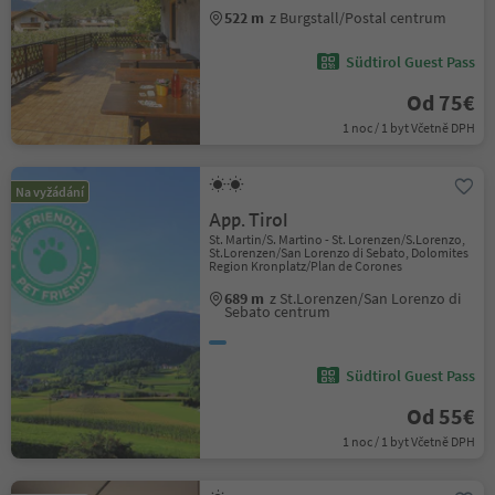
522 m
z Burgstall/Postal centrum
Südtirol Guest Pass
Od 75€
1 noc / 1 byt Včetně DPH
Na vyžádání
App. Tirol
St. Martin/S. Martino - St. Lorenzen/S.Lorenzo,
St.Lorenzen/San Lorenzo di Sebato, Dolomites
Region Kronplatz/Plan de Corones
689 m
z St.Lorenzen/San Lorenzo di
Sebato centrum
Südtirol Guest Pass
Od 55€
1 noc / 1 byt Včetně DPH