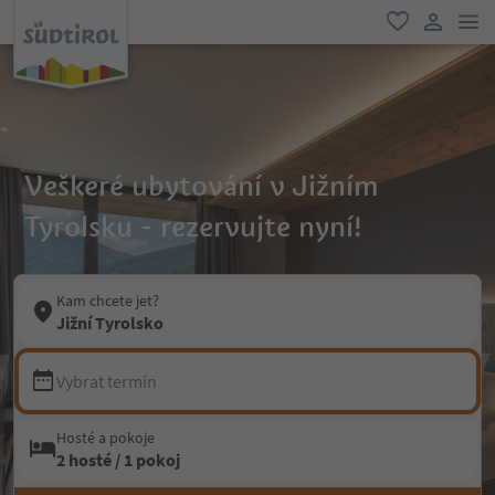
odk
oblíbené
uživatel
Veškeré ubytování v Jižním
Tyrolsku - rezervujte nyní!
Kam chcete jet?
Jižní Tyrolsko
Vybrat termín
Hosté a pokoje
2 hosté / 1 pokoj