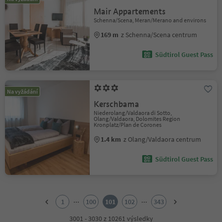
Mair Appartements
Schenna/Scena, Meran/Merano and environs
169 m
z Schenna/Scena centrum
Südtirol Guest Pass
Na vyžádání
Kerschbama
Niederolang/Valdaora di Sotto,
Olang/Valdaora, Dolomites Region
Kronplatz/Plan de Corones
1.4 km
z Olang/Valdaora centrum
Südtirol Guest Pass
1
2
...
...
1
100
101
102
343
3
4
3001 - 3030 z 10261 výsledky