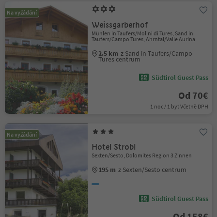
Na vyžádání
Weissgarberhof
Mühlen in Taufers/Molini di Tures, Sand in
Taufers/Campo Tures, Ahrntal/Valle Aurina
2.5 km
z Sand in Taufers/Campo
Tures centrum
Südtirol Guest Pass
Od 70€
1 noc / 1 byt Včetně DPH
Na vyžádání
Hotel Strobl
Sexten/Sesto, Dolomites Region 3 Zinnen
195 m
z Sexten/Sesto centrum
Südtirol Guest Pass
Od 158€