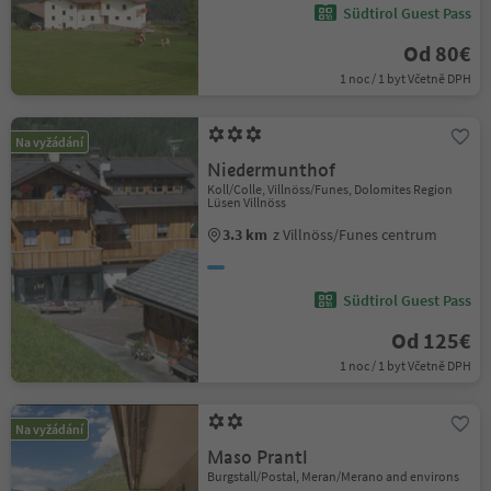
Südtirol Guest Pass
Od 80€
1 noc / 1 byt Včetně DPH
Na vyžádání
Niedermunthof
Koll/Colle, Villnöss/Funes, Dolomites Region
Lüsen Villnöss
3.3 km
z Villnöss/Funes centrum
Südtirol Guest Pass
Od 125€
1 noc / 1 byt Včetně DPH
Na vyžádání
Maso Prantl
Burgstall/Postal, Meran/Merano and environs