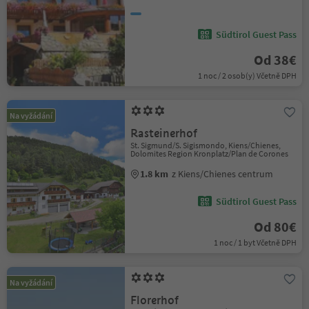
Südtirol Guest Pass
Od 38€
1 noc / 2 osob(y) Včetně DPH
Na vyžádání
Rasteinerhof
St. Sigmund/S. Sigismondo, Kiens/Chienes,
Dolomites Region Kronplatz/Plan de Corones
1.8 km
z Kiens/Chienes centrum
Südtirol Guest Pass
Od 80€
1 noc / 1 byt Včetně DPH
Na vyžádání
Florerhof