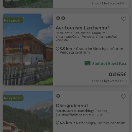
1 noc / 1 byt Včetně DPH
Na vyžádání
Agritourism Lärchenhof
St. Valentin/S.Valentino, Graun im
Vinschgau/Curon Venosta, Vinschgau/Val
Venosta
5.5 km
z Graun im Vinschgau/Curon
Venosta centrum
Südtirol Guest Pass
Od 65€
1 noc / 1 byt Včetně DPH
Na vyžádání
Obergruberhof
Mareit/Mareta, Ratschings/Racines,
Sterzing/Vipiteno and environs
6.5 km
z Ratschings/Racines centrum