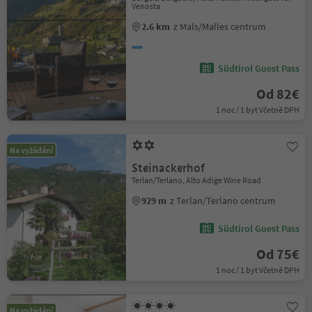
Venosta
2.6 km
z Mals/Malles centrum
Südtirol Guest Pass
Od 82€
1 noc / 1 byt Včetně DPH
Na vyžádání
Steinackerhof
Terlan/Terlano, Alto Adige Wine Road
929 m
z Terlan/Terlano centrum
Südtirol Guest Pass
Od 75€
1 noc / 1 byt Včetně DPH
Na vyžádání