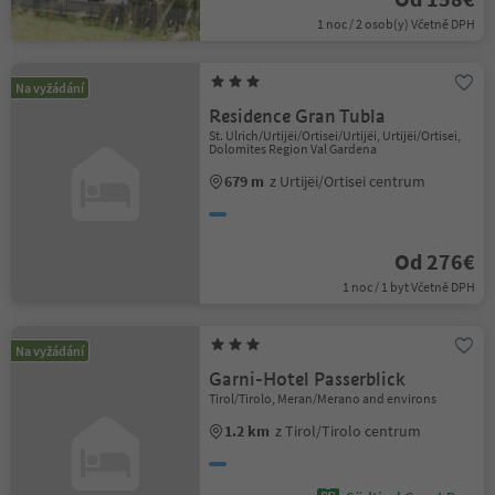
1 noc / 2 osob(y) Včetně DPH
Na vyžádání
Residence Gran Tubla
St. Ulrich/Urtijëi/Ortisei/Urtijëi, Urtijëi/Ortisei,
Dolomites Region Val Gardena
679 m
z Urtijëi/Ortisei centrum
Od 276€
1 noc / 1 byt Včetně DPH
Na vyžádání
Garni-Hotel Passerblick
Tirol/Tirolo, Meran/Merano and environs
1.2 km
z Tirol/Tirolo centrum