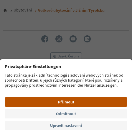
5
6
Ubytování
Veškeré ubytování v Jižním Tyrolsku
7
8
9
10
11
12
13
14
Jazyk: Čeština
15
16
17
FAQ
Kontaktujte nás
Tisk
MICE
18
Zásady ochrany osobních údajů
Podmínky a ujednání
Tiráž
19
20
Zásady používání souborů cookie
Filmová komise
O nás
21
Prohlášení o přístupnosti
South Tyrol B2B
22
23
24
© 2026 IDM Südtirol
25
26