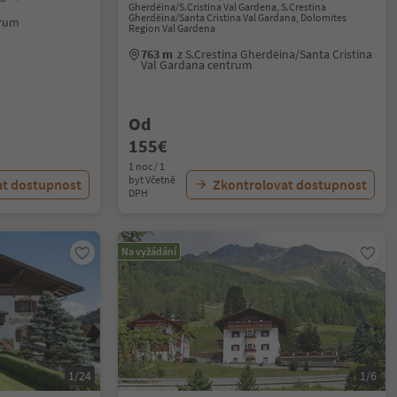
Gherdëina/S.Cristina Val Gardena, S.Crestina
Gherdëina/Santa Cristina Val Gardana, Dolomites
trum
Region Val Gardena
763 m
z S.Crestina Gherdëina/Santa Cristina
Val Gardana centrum
Od
155€
1 noc / 1
byt Včetně
at dostupnost
Zkontrolovat dostupnost
DPH
Na vyžádání
1/24
1/6