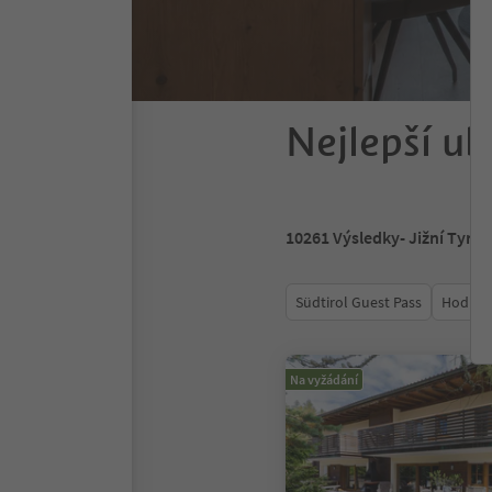
Nejlepší ub
10261
Výsledky
- Jižní Tyrol
Südtirol Guest Pass
Hodnoc
Na vyžádání