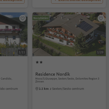
Na vyžádání
1/11
1/29
Residence Nordik
n Candido,
Moos/S.Giuseppe, Sexten/Sesto, Dolomites Region 3
Zinnen
dido centrum
2.1 km
z Sexten/Sesto centrum