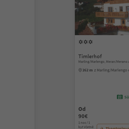
Timlerhof
Marling/Marlengo, Meran/Merano 
262 m
z Marling/Marlengo
Sü
Od
90€
1 noc / 1
byt Včetně
Zkontrolov