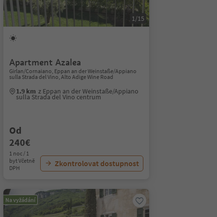
1/15
Apartment Azalea
Girlan/Cornaiano, Eppan an der Weinstaße/Appiano
sulla Strada del Vino, Alto Adige Wine Road
1.9 km
z Eppan an der Weinstaße/Appiano
sulla Strada del Vino centrum
Od
240€
1 noc / 1
byt Včetně
Zkontrolovat dostupnost
DPH
Na vyžádání