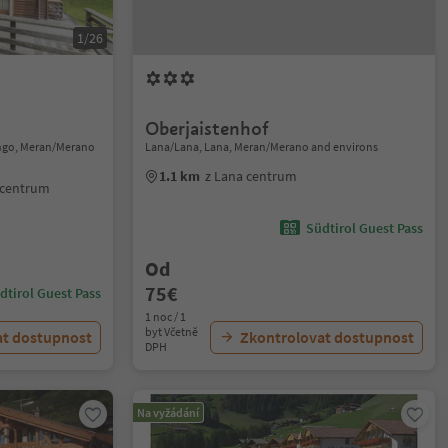
1/26
Oberjaistenhof
engo, Meran/Merano
Lana/Lana, Lana, Meran/Merano and environs
1.1 km
z Lana centrum
 centrum
Südtirol Guest Pass
Od
75€
dtirol Guest Pass
1 noc / 1
byt Včetně
at dostupnost
Zkontrolovat dostupnost
DPH
Na vyžádání