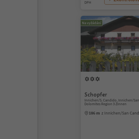
DPH
Na vyžádání
Schopfer
Innichen/S. Candido, Innichen/Sa
Dolomites Region 3 Zinnen
186 m
z Innichen/San Can