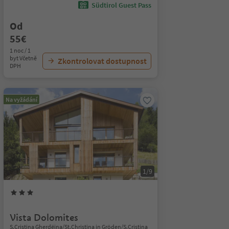
Südtirol Guest Pass
Od
55€
1 noc / 1
byt Včetně
Zkontrolovat dostupnost
DPH
Na vyžádání
1/9
Vista Dolomites
S.Cristina Gherdëina/St.Christina in Gröden/S.Cristina