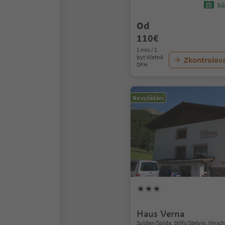
Sü
Od
110€
1 noc / 1
byt Včetně
Zkontrolov
DPH
Na vyžádání
Haus Verna
Sulden/Solda, Stilfs/Stelvio, Vins