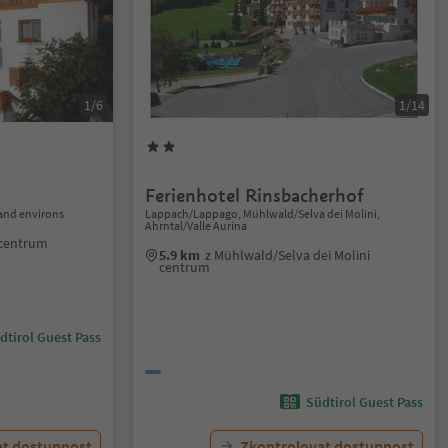
1/6
1/14
Ferienhotel Rinsbacherhof
and environs
Lappach/Lappago, Mühlwald/Selva dei Molini,
Ahrntal/Valle Aurina
 centrum
5.9 km
z Mühlwald/Selva dei Molini
centrum
dtirol Guest Pass
Südtirol Guest Pass
at dostupnost
Zkontrolovat dostupnost