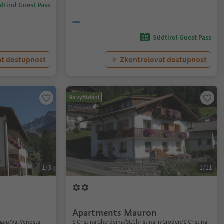
dtirol Guest Pass
Südtirol Guest Pass
at dostupnost
Zkontrolovat dostupnost
Na vyžádání
1/3
1/11
Apartments Mauron
chgau/Val Venosta
S.Cristina Gherdëina/St.Christina in Gröden/S.Cristina