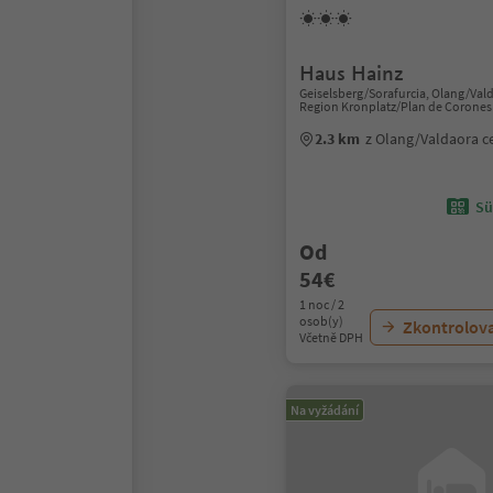
Haus Hainz
Geiselsberg/Sorafurcia, Olang/Val
Region Kronplatz/Plan de Corones
2.3 km
z Olang/Valdaora 
Sü
Od
54€
1 noc / 2
osob(y)
Zkontrolov
Včetně DPH
Na vyžádání