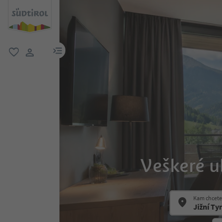
odkaz na menu
oblíbené
uživatelský odkaz
Veškeré u
Kam chcete 