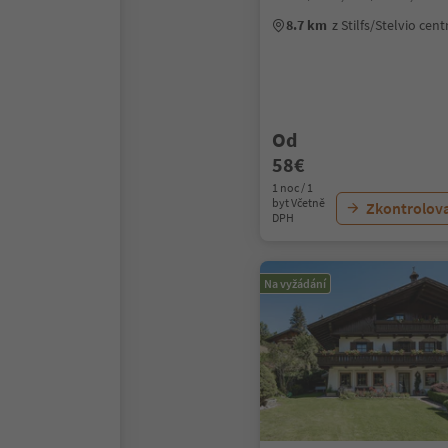
8.7 km
z Stilfs/Stelvio cen
Od
58€
1 noc / 1
byt Včetně
Zkontrolov
DPH
Na vyžádání