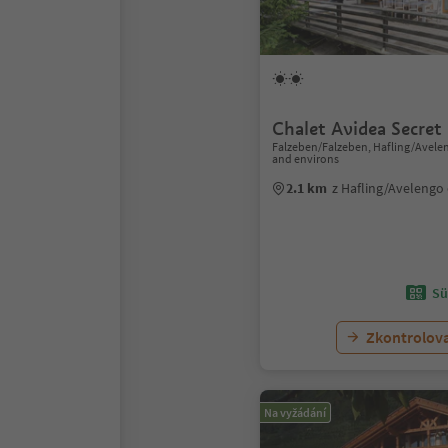
Chalet Avidea Secret
Falzeben/Falzeben, Hafling/Avel
and environs
2.1 km
z Hafling/Avelengo
Sü
Zkontrolov
Na vyžádání