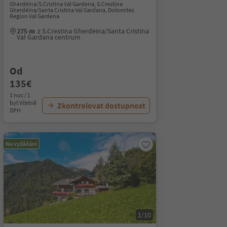
Gherdëina/S.Cristina Val Gardena, S.Crestina
Gherdëina/Santa Cristina Val Gardana, Dolomites
Region Val Gardena
275 m
z S.Crestina Gherdëina/Santa Cristina
Val Gardana centrum
Od
135€
1 noc / 1
byt Včetně
Zkontrolovat dostupnost
DPH
Na vyžádání
1/10