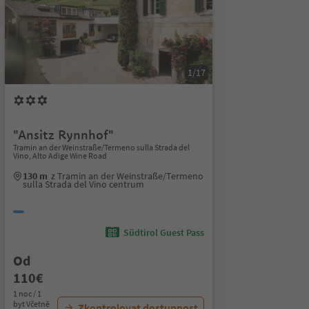
1/17
"Ansitz Rynnhof"
Tramin an der Weinstraße/Termeno sulla Strada del
Vino, Alto Adige Wine Road
130 m
z Tramin an der Weinstraße/Termeno
sulla Strada del Vino centrum
Südtirol Guest Pass
Od
110€
1 noc / 1
byt Včetně
Zkontrolovat dostupnost