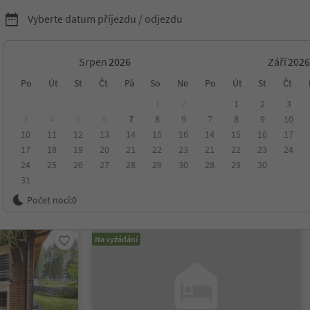
Vyberte datum příjezdu / odjezdu
Srpen
Září
ytování v Jižním Tyrolsku
Po
Út
St
Čt
Pá
So
Ne
Po
Út
St
Čt
1
2
1
2
3
3
4
5
6
7
8
9
7
8
9
10
10
11
12
13
14
15
16
14
15
16
17
sko
17
18
19
20
21
22
23
21
22
23
24
24
25
26
27
28
29
30
28
29
30
31
ení
Kategorie
Zpracovává
Udržitelné ubytování
Počet nocí:
0
Na vyžádání