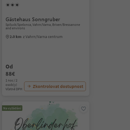
Gästehaus Sonngruber
Spiluck/Spelonca, Vahrn/Varna, Brixen/Bressanone
and environs
2.0 km
z Vahrn/Varna centrum
Od
88€
1 noc / 2
osob(y)
Zkontrolovat dostupnost
Včetně DPH
Na vyžádání