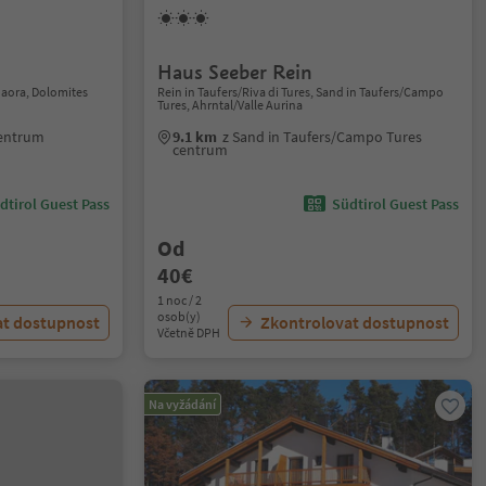
Haus Seeber Rein
daora, Dolomites
Rein in Taufers/Riva di Tures, Sand in Taufers/Campo
Tures, Ahrntal/Valle Aurina
centrum
9.1 km
z Sand in Taufers/Campo Tures
centrum
dtirol Guest Pass
Südtirol Guest Pass
Od
40€
1 noc / 2
osob(y)
at dostupnost
Zkontrolovat dostupnost
Včetně DPH
Na vyžádání