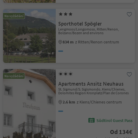
Na vyžádání
Sporthotel Spögler
Lengmoos/Longomoso, Ritten/Renon,
Bolzano/Bozen and environs
834 m
z Ritten/Renon centrum
Na vyžádání
Apartments Ansitz Neuhaus
St. Sigmund/S. Sigismondo, Kiens/Chienes,
Dolomites Region Kronplatz/Plan de Corones
2.6 km
z Kiens/Chienes centrum
Südtirol Guest Pass
Od 134€