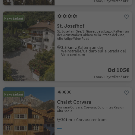
1 noc / 1 byt Včetně DPH
Na vyžádání
St. Josefhof
St. Josef am See/S. Giuseppe al Lago, Kaltern an
der Weinstraße/Caldaro sulla Strada del Vino,
Alto Adige Wine Road
3.5 km
z Kaltern an der
Weinstraße/Caldaro sulla Strada del
Vino centrum
Od 105€
1 noc / 1 byt Včetně DPH
Na vyžádání
Chalet Corvara
Corvara/Corvara, Corvara, Dolomites Region
Alta Badia
301 m
z Corvara centrum