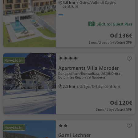
4.0 km
z Gsies/Valle di Casies
centrum
Südtirol Guest Pass
Od 136€
1 noc / 2 osob(y) Včetně DPH
Na vyžádání
Apartments Villa Moroder
Runggaditsch/Roncadizza, Urtijëi/Ortisei,
Dolomites Region Val Gardena
2.1 km
z Urtijëi/Ortisei centrum
Od 120€
1 noc / 1 byt Včetně DPH
Na vyžádání
Garni Lechner