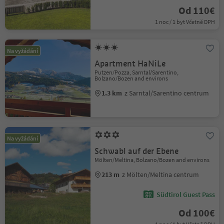
Od 110€
1 noc / 1 byt Včetně DPH
Na vyžádání
Apartment HaNiLe
Putzen/Pozza, Sarntal/Sarentino,
Bolzano/Bozen and environs
1.3 km
z Sarntal/Sarentino centrum
Na vyžádání
Schwabl auf der Ebene
Mölten/Meltina, Bolzano/Bozen and environs
213 m
z Mölten/Meltina centrum
Südtirol Guest Pass
Od 100€