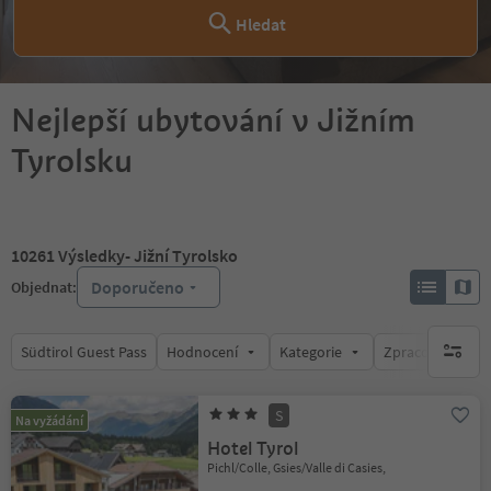
Hledat
Nejlepší ubytování v Jižním
Tyrolsku
10261
Výsledky
- Jižní Tyrolsko
Doporučeno
Objednat:
Südtirol Guest Pass
Hodnocení
Kategorie
Zpracovává
brak ak
S
Na vyžádání
Hotel Tyrol
Pichl/Colle, Gsies/Valle di Casies,