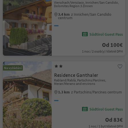
Vierschach/Versciaco, Innichen/San Candido,
Dolomites Region 3 Zinnen
3.4 km
z Innichen/San Candido
centrum
Südtirol Guest Pass
Od 100€
1 noc / 2 osob(y) Včetně DPH
Na vyžádání
Residence Ganthaler
Rabland/Rablà, Partschins/Parcines,
Meran/Merano and environs
1.3 km
z Partschins/Parcines centrum
Südtirol Guest Pass
Od 83€
1 noc / 1 byt Včetně DPH