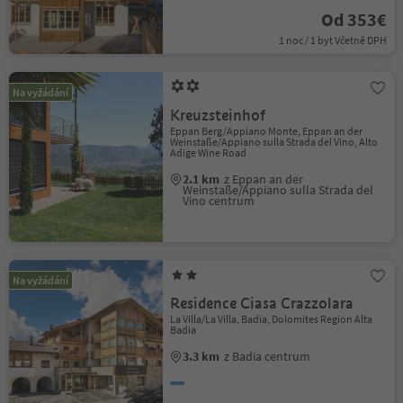
Od 353€
1 noc / 1 byt Včetně DPH
Na vyžádání
Kreuzsteinhof
Eppan Berg/Appiano Monte, Eppan an der
Weinstaße/Appiano sulla Strada del Vino, Alto
Adige Wine Road
2.1 km
z Eppan an der
Weinstaße/Appiano sulla Strada del
Vino centrum
Na vyžádání
Residence Ciasa Crazzolara
La Villa/La Villa, Badia, Dolomites Region Alta
Badia
3.3 km
z Badia centrum