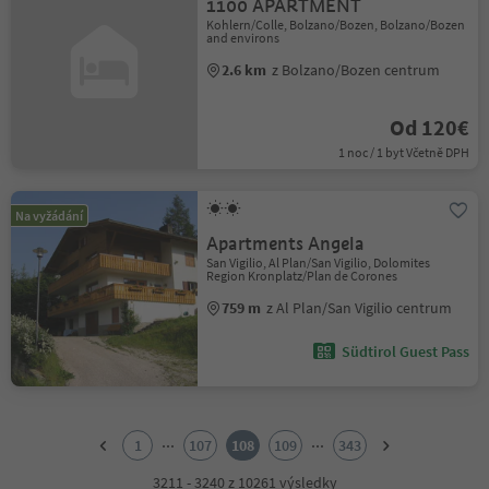
1100 APARTMENT
Kohlern/Colle, Bolzano/Bozen, Bolzano/Bozen
and environs
2.6 km
z Bolzano/Bozen centrum
Od 120€
1 noc / 1 byt Včetně DPH
Na vyžádání
Apartments Angela
San Vigilio, Al Plan/San Vigilio, Dolomites
Region Kronplatz/Plan de Corones
759 m
z Al Plan/San Vigilio centrum
Südtirol Guest Pass
1
2
...
...
1
107
108
109
343
3
4
3211 - 3240 z 10261 výsledky