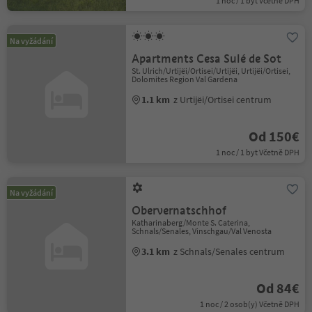
1 noc / 1 byt Včetně DPH
Na vyžádání
Apartments Cesa Sulé de Sot
St. Ulrich/Urtijëi/Ortisei/Urtijëi, Urtijëi/Ortisei,
Dolomites Region Val Gardena
1.1 km
z Urtijëi/Ortisei centrum
Od 150€
1 noc / 1 byt Včetně DPH
Na vyžádání
Obervernatschhof
Katharinaberg/Monte S. Caterina,
Schnals/Senales, Vinschgau/Val Venosta
3.1 km
z Schnals/Senales centrum
Od 84€
1 noc / 2 osob(y) Včetně DPH