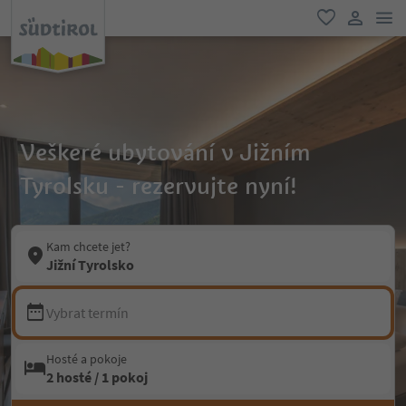
odk
oblíbené
uživatel
Veškeré ubytování v Jižním
Tyrolsku - rezervujte nyní!
Kam chcete jet?
Jižní Tyrolsko
Vybrat termín
Hosté a pokoje
2 hosté / 1 pokoj