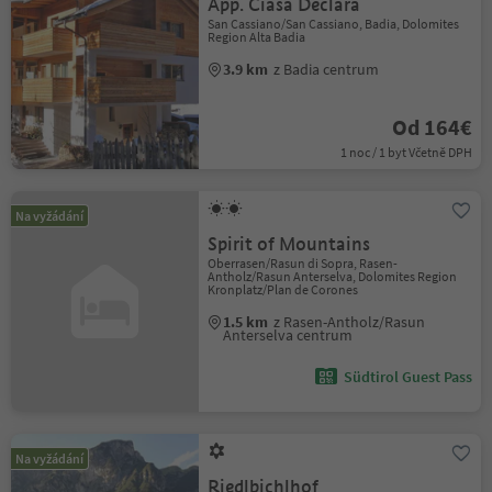
App. Ciasa Declara
San Cassiano/San Cassiano, Badia, Dolomites
Region Alta Badia
3.9 km
z Badia centrum
Od 164€
1 noc / 1 byt Včetně DPH
Na vyžádání
Spirit of Mountains
Oberrasen/Rasun di Sopra, Rasen-
Antholz/Rasun Anterselva, Dolomites Region
Kronplatz/Plan de Corones
1.5 km
z Rasen-Antholz/Rasun
Anterselva centrum
Südtirol Guest Pass
Na vyžádání
Riedlbichlhof