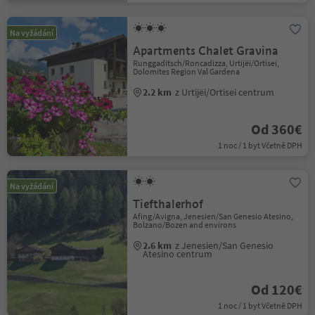
Na vyžádání
Apartments Chalet Gravina
Runggaditsch/Roncadizza, Urtijëi/Ortisei,
Dolomites Region Val Gardena
2.2 km
z Urtijëi/Ortisei centrum
Od 360€
1 noc / 1 byt Včetně DPH
Na vyžádání
Tiefthalerhof
Afing/Avigna, Jenesien/San Genesio Atesino,
Bolzano/Bozen and environs
2.6 km
z Jenesien/San Genesio
Atesino centrum
Od 120€
1 noc / 1 byt Včetně DPH