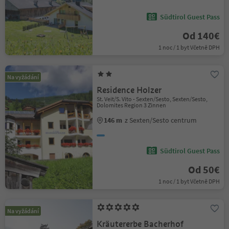
Südtirol Guest Pass
Od 140€
1 noc / 1 byt Včetně DPH
Na vyžádání
Residence Holzer
St. Veit/S. Vito - Sexten/Sesto, Sexten/Sesto,
Dolomites Region 3 Zinnen
146 m
z Sexten/Sesto centrum
Südtirol Guest Pass
Od 50€
1 noc / 1 byt Včetně DPH
Na vyžádání
Kräutererbe Bacherhof