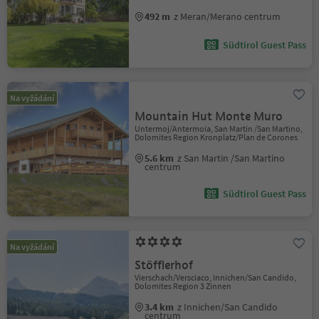
492 m
z Meran/Merano centrum
Südtirol Guest Pass
Na vyžádání
Mountain Hut Monte Muro
Untermoj/Antermoia, San Martin /San Martino,
Dolomites Region Kronplatz/Plan de Corones
5.6 km
z San Martin /San Martino
centrum
Südtirol Guest Pass
Na vyžádání
Stöfflerhof
Vierschach/Versciaco, Innichen/San Candido,
Dolomites Region 3 Zinnen
3.4 km
z Innichen/San Candido
centrum