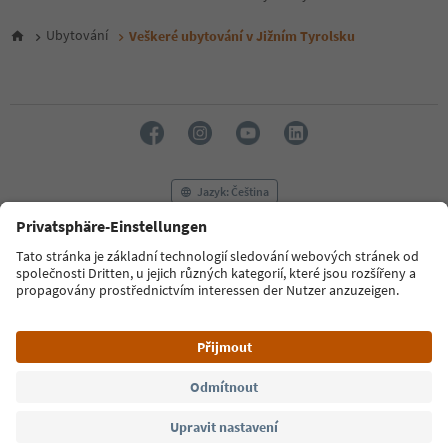
5
6
Ubytování
Veškeré ubytování v Jižním Tyrolsku
7
8
9
10
11
12
13
14
Jazyk: Čeština
15
16
17
FAQ
Kontaktujte nás
Tisk
MICE
18
Zásady ochrany osobních údajů
Podmínky a ujednání
Tiráž
19
20
Zásady používání souborů cookie
Filmová komise
O nás
21
Prohlášení o přístupnosti
South Tyrol B2B
22
23
24
© 2026 IDM Südtirol
25
26