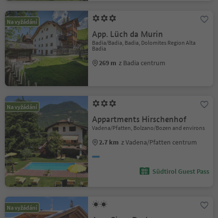
Na vyžádání
App. Lüch da Murin
Badia/Badia, Badia, Dolomites Region Alta
Badia
269 m
z Badia centrum
Na vyžádání
Appartments Hirschenhof
Vadena/Pfatten, Bolzano/Bozen and environs
2.7 km
z Vadena/Pfatten centrum
Südtirol Guest Pass
Na vyžádání