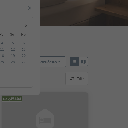
Pá
So
Ne
4
5
6
11
12
13
18
19
20
Doporučeno
25
26
27
Objednat:
Filtr
brak aktywnych filtrów
Na vyžádání