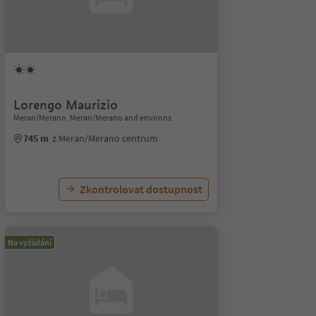
Lorengo Maurizio
Meran/Merano, Meran/Merano and environs
745 m
z Meran/Merano centrum
Zkontrolovat dostupnost
Na vyžádání