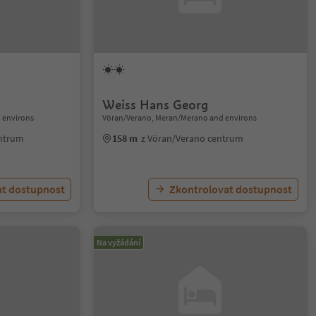
Weiss Hans Georg
 environs
Vöran/Verano, Meran/Merano and environs
ntrum
158 m
z Vöran/Verano centrum
at dostupnost
Zkontrolovat dostupnost
Na vyžádání