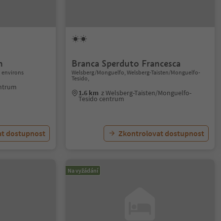
n
Branca Sperduto Francesca
 environs
Welsberg/Monguelfo, Welsberg-Taisten/Monguelfo-
Tesido,
ntrum
1.6 km
z Welsberg-Taisten/Monguelfo-
Tesido centrum
at dostupnost
Zkontrolovat dostupnost
Na vyžádání