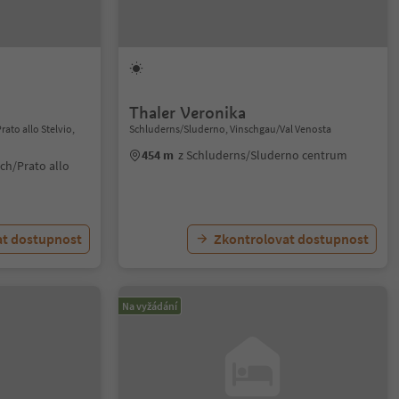
Thaler Veronika
rato allo Stelvio,
Schluderns/Sluderno, Vinschgau/Val Venosta
454 m
z Schluderns/Sluderno centrum
och/Prato allo
at dostupnost
Zkontrolovat dostupnost
Na vyžádání