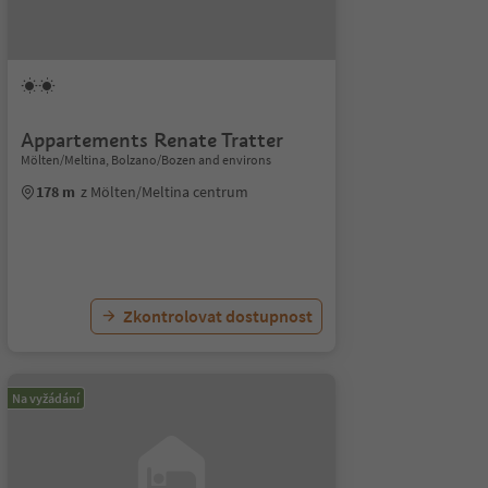
Appartements Renate Tratter
Mölten/Meltina, Bolzano/Bozen and environs
178 m
z Mölten/Meltina centrum
Zkontrolovat dostupnost
Na vyžádání