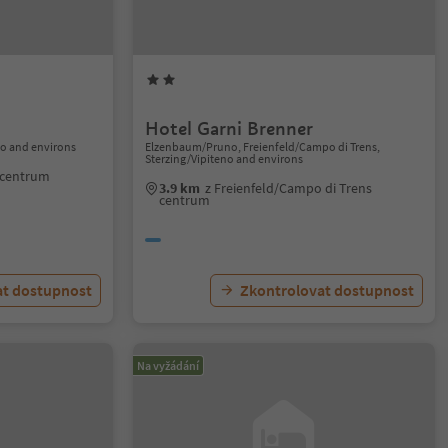
Hotel Garni Brenner
no and environs
Elzenbaum/Pruno, Freienfeld/Campo di Trens,
Sterzing/Vipiteno and environs
o centrum
3.9 km
z Freienfeld/Campo di Trens
centrum
at dostupnost
Zkontrolovat dostupnost
Na vyžádání