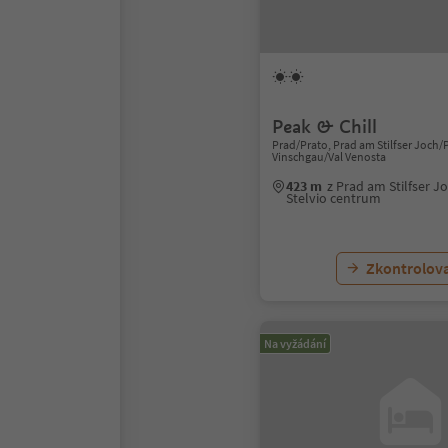
Peak & Chill
Prad/Prato, Prad am Stilfser Joch/P
Vinschgau/Val Venosta
423 m
z Prad am Stilfser J
Stelvio centrum
Zkontrolov
Na vyžádání