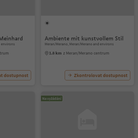
Meinhard
Ambiente mit kunstvollem Stil
 environs
Meran/Merano, Meran/Merano and environs
ntrum
1.8 km
z Meran/Merano centrum
at dostupnost
Zkontrolovat dostupnost
Na vyžádání