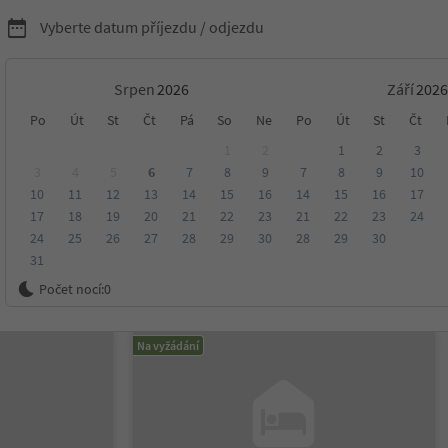
Vyberte datum příjezdu / odjezdu
Srpen
Září
ytování v Jižním Tyrolsku
Po
Út
St
Čt
Pá
So
Ne
Po
Út
St
Čt
1
2
1
2
3
3
4
5
6
7
8
9
7
8
9
10
10
11
12
13
14
15
16
14
15
16
17
sko
17
18
19
20
21
22
23
21
22
23
24
24
25
26
27
28
29
30
28
29
30
31
ení
Kategorie
Zpracovává
Udržitelné ubytování
Počet nocí:
0
Na vyžádání