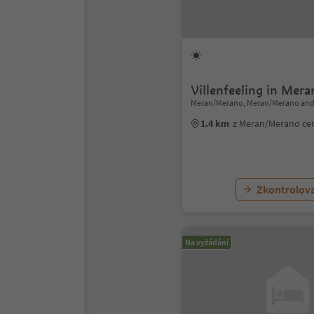
Villenfeeling in Mera
Meran/Merano, Meran/Merano and
1.4 km
z Meran/Merano ce
Zkontrolov
Na vyžádání