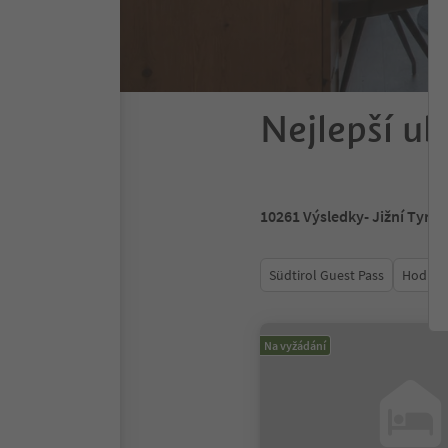
Nejlepší ub
10261
Výsledky
- Jižní Tyrol
Südtirol Guest Pass
Hodnoc
Na vyžádání