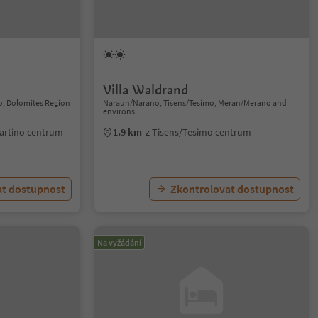
Villa Waldrand
no, Dolomites Region
Naraun/Narano, Tisens/Tesimo, Meran/Merano and
environs
Martino centrum
1.9 km
z Tisens/Tesimo centrum
at dostupnost
Zkontrolovat dostupnost
Na vyžádání