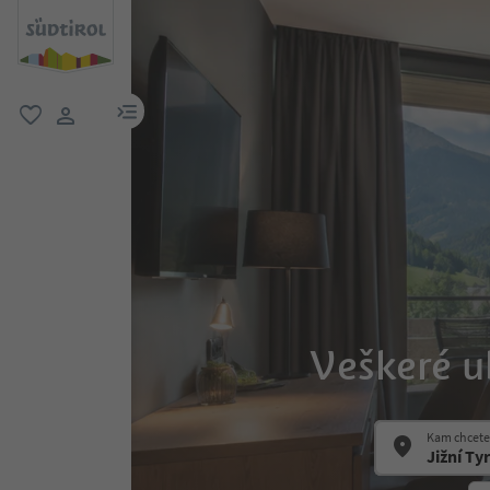
odkaz na menu
oblíbené
uživatelský odkaz
Veškeré u
Kam chcete 