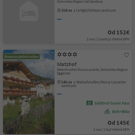
Dolomites Region Val Gardena
258 m
z Urtijëi/Ortisei centrum
Od 152€
1 noc / 2 osob(y) Včetně DPH
Rezervovatelné online
Matzhof
Welschnofen/Nova Levante, Dolomites Region
Eggental
546 m
z Welschnofen/Nova Levante
centrum
Südtirol Guest Pass
Bett+Bike
Od 145€
1 noc / 1 byt Včetně DPH