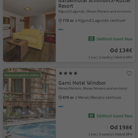
Gardenhotel Schönblick-Ruster
Resort
Algund/Lagundo, Meran/Merano and environs
770 m
z Algund/Lagundo centrum
Südtirol Guest Pass
Od 134€
1 noc / 2 osob(y) Včetně DPH
Rezervovatelné online
Garni Hotel Windsor
Meran/Merano, Meran/Merano and environs
478 m
z Meran/Merano centrum
Südtirol Guest Pass
Od 198€
1 noc / 2 osob(y) Včetně DPH