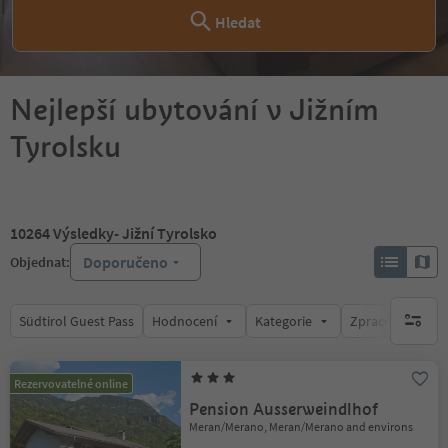
Hledat
Nejlepší ubytování v Jižním
Tyrolsku
10264
Výsledky
- Jižní Tyrolsko
Doporučeno
Objednat:
Südtirol Guest Pass
Hodnocení
Kategorie
Zpracovává
brak ak
Rezervovatelné online
Pension Ausserweindlhof
Meran/Merano, Meran/Merano and environs