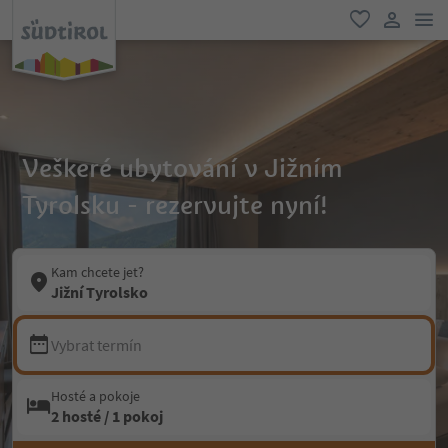
odk
oblíbené
uživatel
Veškeré ubytování v Jižním
Tyrolsku - rezervujte nyní!
Kam chcete jet?
Jižní Tyrolsko
Vybrat termín
Hosté a pokoje
2 hosté / 1 pokoj