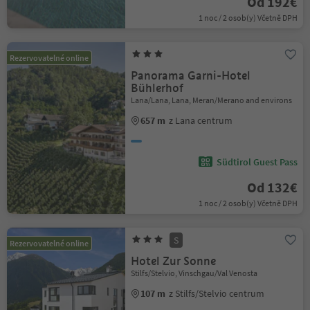
Od 192€
1 noc / 2 osob(y) Včetně DPH
Rezervovatelné online
Panorama Garni-Hotel
Bühlerhof
Lana/Lana, Lana, Meran/Merano and environs
657 m
z Lana centrum
Südtirol Guest Pass
Od 132€
1 noc / 2 osob(y) Včetně DPH
S
Rezervovatelné online
Hotel Zur Sonne
Stilfs/Stelvio, Vinschgau/Val Venosta
107 m
z Stilfs/Stelvio centrum