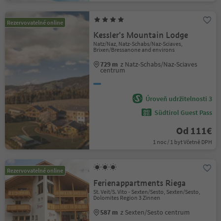
Rezervovatelné online
Kessler's Mountain Lodge
Natz/Naz, Natz-Schabs/Naz-Sciaves,
Brixen/Bressanone and environs
729 m
z Natz-Schabs/Naz-Sciaves
centrum
Úroveň udržitelnosti 3
Südtirol Guest Pass
Od 111€
1 noc / 1 byt Včetně DPH
Rezervovatelné online
Ferienappartments Riega
St. Veit/S. Vito - Sexten/Sesto, Sexten/Sesto,
Dolomites Region 3 Zinnen
587 m
z Sexten/Sesto centrum