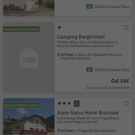
Südtirol Guest Pass
Rezervovatelné online
Camping Bergkristall
Pfelders/Plan, Moos in Passeier/Moso in
Passiria, Meran/Merano and environs
4.9 km
z Moos in Passeier/Moso in
Passiria centrum
Südtirol Guest Pass
Od 34€
1 noc / 2 osob(y) Včetně DPH
S
Rezervovatelné online
Alpin Natur Hotel Brückele
Ausserprags/Braies di Fuori, Prags/Braies,
Dolomites Region 3 Zinnen
4.9 km
z Prags/Braies centrum