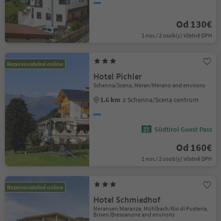
Od 130€
1 noc / 2 osob(y) Včetně DPH
Rezervovatelné online
Hotel Pichler
Schenna/Scena, Meran/Merano and environs
1.6 km
z Schenna/Scena centrum
Südtirol Guest Pass
Od 160€
1 noc / 2 osob(y) Včetně DPH
Rezervovatelné online
Hotel Schmiedhof
Meransen/Maranza, Mühlbach/Rio di Pusteria,
Brixen/Bressanone and environs