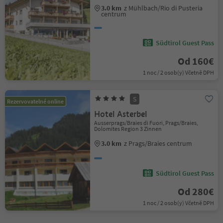
3.0 km
z Mühlbach/Rio di Pusteria
centrum
Südtirol Guest Pass
Od 160€
1 noc / 2 osob(y) Včetně DPH
S
Rezervovatelné online
Hotel Asterbel
Ausserprags/Braies di Fuori, Prags/Braies,
Dolomites Region 3 Zinnen
3.0 km
z Prags/Braies centrum
Südtirol Guest Pass
Od 280€
1 noc / 2 osob(y) Včetně DPH