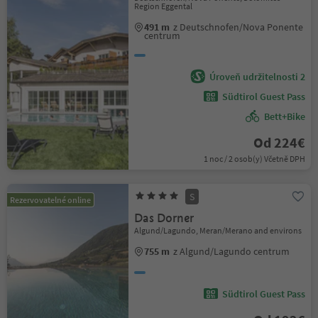
Region Eggental
491 m
z Deutschnofen/Nova Ponente
centrum
Úroveň udržitelnosti 2
Südtirol Guest Pass
Bett+Bike
Od 224€
1 noc / 2 osob(y) Včetně DPH
S
Rezervovatelné online
Das Dorner
Algund/Lagundo, Meran/Merano and environs
755 m
z Algund/Lagundo centrum
Südtirol Guest Pass