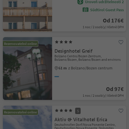
Úroveň udržitelnosti 2
Südtirol Guest Pass
Od 176€
1 noc / 2 osob(y) Včetně DPH
Rezervovatelné online
Designhotel Greif
Bolzano Centro/Bozen Zentrum,
Bolzano/Bozen, Bolzano/Bozen and environs
61 m
z Bolzano/Bozen centrum
Od 97€
1 noc / 2 osob(y) Včetně DPH
S
Rezervovatelné online
Aktiv & Vitalhotel Erica
Deutschnofen Dorf/Nova Ponente Centro,
Deutschnofen/Nova Ponente, Dolomites