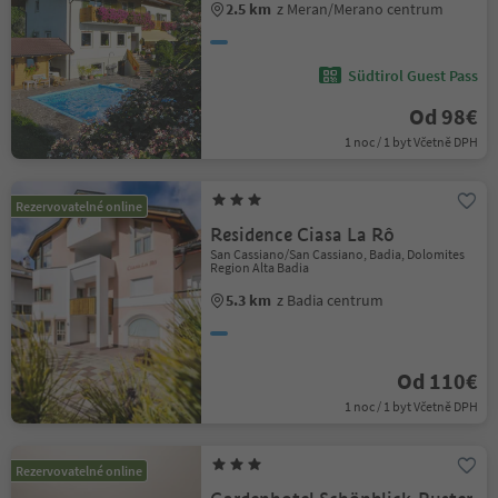
2.5 km
z Meran/Merano centrum
Südtirol Guest Pass
Od 98€
1 noc / 1 byt Včetně DPH
Rezervovatelné online
Residence Ciasa La Rô
San Cassiano/San Cassiano, Badia, Dolomites
Region Alta Badia
5.3 km
z Badia centrum
Od 110€
1 noc / 1 byt Včetně DPH
Rezervovatelné online