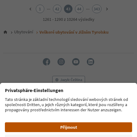
1
2
...
...
1
42
43
44
343
3
4
1261 - 1290 z 10264 výsledky
5
6
Ubytování
Veškeré ubytování v Jižním Tyrolsku
7
8
9
10
11
12
13
14
Jazyk: Čeština
15
16
17
FAQ
Kontaktujte nás
Tisk
MICE
18
Zásady ochrany osobních údajů
Podmínky a ujednání
Tiráž
19
20
Zásady používání souborů cookie
Filmová komise
O nás
21
Prohlášení o přístupnosti
South Tyrol B2B
22
23