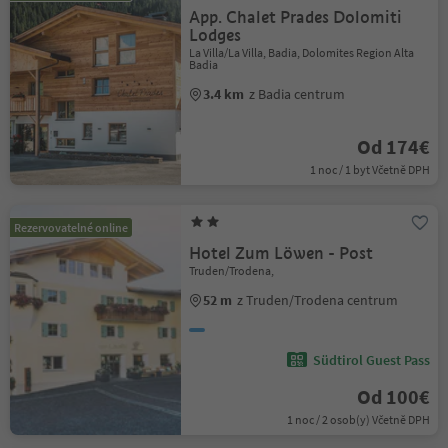
App. Chalet Prades Dolomiti
Lodges
La Villa/La Villa, Badia, Dolomites Region Alta
Badia
3.4 km
z Badia centrum
Od 174€
1 noc / 1 byt Včetně DPH
Rezervovatelné online
Hotel Zum Löwen - Post
Truden/Trodena,
52 m
z Truden/Trodena centrum
Südtirol Guest Pass
Od 100€
1 noc / 2 osob(y) Včetně DPH