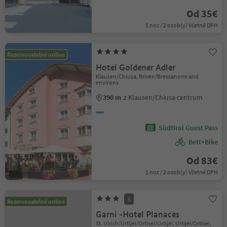
Od 35€
1 noc / 2 osob(y) Včetně DPH
Rezervovatelné online
Hotel Goldener Adler
Klausen/Chiusa, Brixen/Bressanone and
environs
390 m
z Klausen/Chiusa centrum
Südtirol Guest Pass
Bett+Bike
Od 83€
1 noc / 2 osob(y) Včetně DPH
S
Rezervovatelné online
Garni -Hotel Planaces
St. Ulrich/Urtijëi/Ortisei/Urtijëi, Urtijëi/Ortisei,