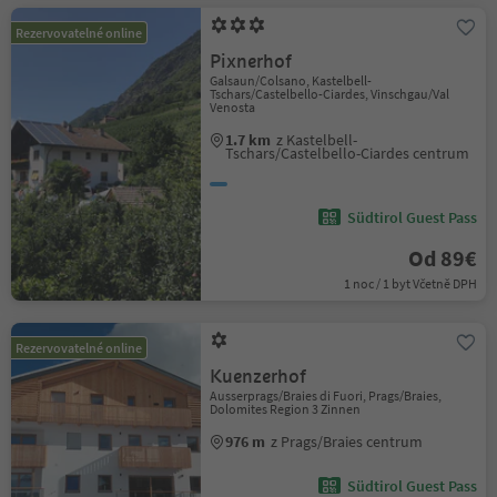
Rezervovatelné online
Pixnerhof
Galsaun/Colsano, Kastelbell-
Tschars/Castelbello-Ciardes, Vinschgau/Val
Venosta
1.7 km
z Kastelbell-
Tschars/Castelbello-Ciardes centrum
Südtirol Guest Pass
Od 89€
1 noc / 1 byt Včetně DPH
Rezervovatelné online
Kuenzerhof
Ausserprags/Braies di Fuori, Prags/Braies,
Dolomites Region 3 Zinnen
976 m
z Prags/Braies centrum
Südtirol Guest Pass