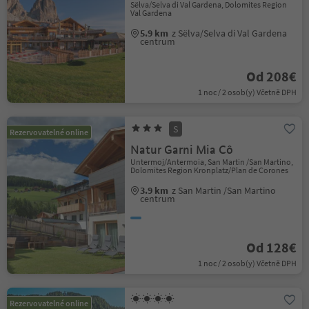
Sëlva/Selva di Val Gardena, Dolomites Region
Val Gardena
5.9 km
z Sëlva/Selva di Val Gardena
centrum
Od 208€
1 noc / 2 osob(y) Včetně DPH
S
Rezervovatelné online
Natur Garni Mia Cô
Untermoj/Antermoia, San Martin /San Martino,
Dolomites Region Kronplatz/Plan de Corones
3.9 km
z San Martin /San Martino
centrum
Od 128€
1 noc / 2 osob(y) Včetně DPH
Rezervovatelné online