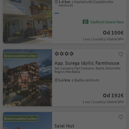
1.4 km
z Kastelruth/Castelrotto
centrum
Südtirol Guest Pass
Od 100€
1 noc / 2 osob(y) Včetně DPH
Rezervovatelné online
App. Surega Idyllic Farmhouse
San Cassiano/San Cassiano, Badia, Dolomites
Region Alta Badia
5.6 km
z Badia centrum
Od 192€
1 noc / 2 osob(y) Včetně DPH
Rezervovatelné online
Salei Hut