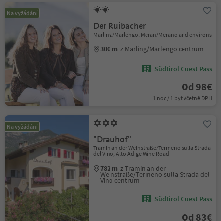
Na vyžádání
Der Ruibacher
Marling/Marlengo, Meran/Merano and environs
300 m
z Marling/Marlengo centrum
Südtirol Guest Pass
Od 98€
1 noc / 1 byt Včetně DPH
Na vyžádání
"Drauhof"
Tramin an der Weinstraße/Termeno sulla Strada
del Vino, Alto Adige Wine Road
782 m
z Tramin an der
Weinstraße/Termeno sulla Strada del
Vino centrum
Südtirol Guest Pass
Od 83€