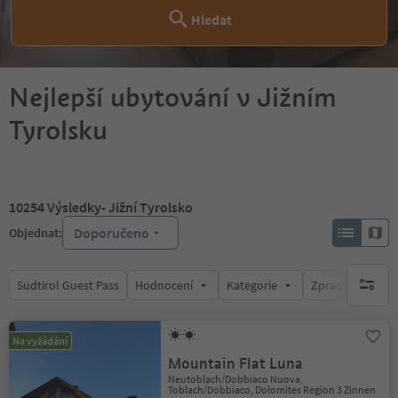
Hledat
Nejlepší ubytování v Jižním
Tyrolsku
10254
Výsledky
- Jižní Tyrolsko
Doporučeno
Objednat:
Südtirol Guest Pass
Hodnocení
Kategorie
Zpracovává
brak ak
Na vyžádání
Mountain Flat Luna
Neutoblach/Dobbiaco Nuova,
Toblach/Dobbiaco, Dolomites Region 3 Zinnen