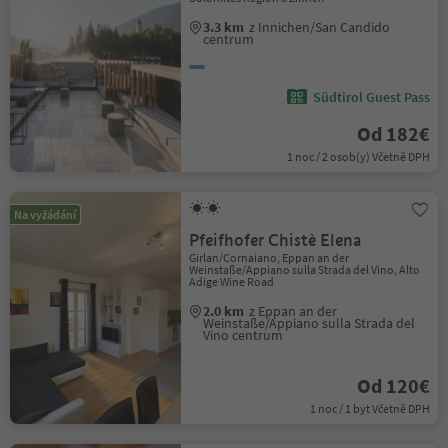
3.3 km
z Innichen/San Candido
centrum
Südtirol Guest Pass
Od 182€
1 noc / 2 osob(y) Včetně DPH
Na vyžádání
Pfeifhofer Chistè Elena
Girlan/Cornaiano, Eppan an der
Weinstaße/Appiano sulla Strada del Vino, Alto
Adige Wine Road
2.0 km
z Eppan an der
Weinstaße/Appiano sulla Strada del
Vino centrum
Od 120€
1 noc / 1 byt Včetně DPH