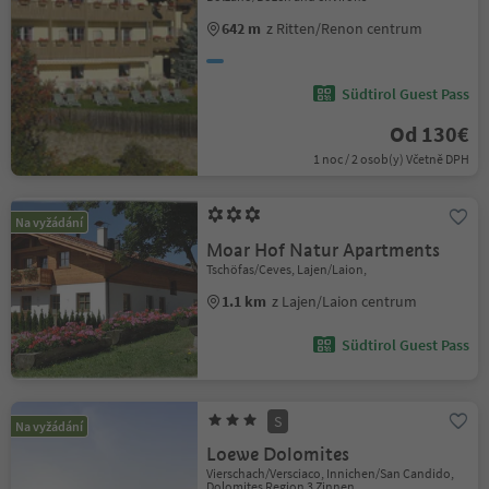
642 m
z Ritten/Renon centrum
Südtirol Guest Pass
Od 130€
1 noc / 2 osob(y) Včetně DPH
Na vyžádání
Moar Hof Natur Apartments
Tschöfas/Ceves, Lajen/Laion,
1.1 km
z Lajen/Laion centrum
Südtirol Guest Pass
S
Na vyžádání
Loewe Dolomites
Vierschach/Versciaco, Innichen/San Candido,
Dolomites Region 3 Zinnen