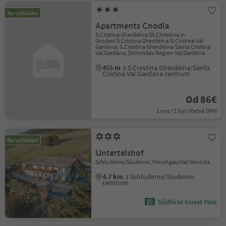
Na vyžádání
Apartments Cnodla
S.Cristina Gherdëina/St.Christina in
Gröden/S.Cristina Gherdëina/S.Cristina Val
Gardena, S.Crestina Gherdëina/Santa Cristina
Val Gardana, Dolomites Region Val Gardena
455 m
z S.Crestina Gherdëina/Santa
Cristina Val Gardana centrum
Od 86€
1 noc / 1 byt Včetně DPH
Na vyžádání
Untertelshof
Schluderns/Sluderno, Vinschgau/Val Venosta
4.7 km
z Schluderns/Sluderno
centrum
Südtirol Guest Pass