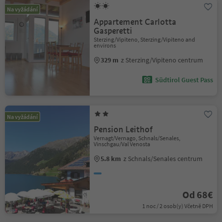
Na vyžádání
Appartement Carlotta
Gasperetti
Sterzing/Vipiteno, Sterzing/Vipiteno and
environs
329 m
z Sterzing/Vipiteno centrum
Südtirol Guest Pass
Na vyžádání
Pension Leithof
Vernagt/Vernago, Schnals/Senales,
Vinschgau/Val Venosta
5.8 km
z Schnals/Senales centrum
Od 68€
1 noc / 2 osob(y) Včetně DPH