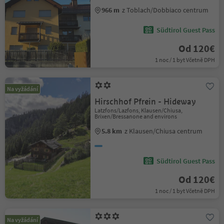
966 m
z Toblach/Dobbiaco centrum
Südtirol Guest Pass
Od 120€
1 noc / 1 byt Včetně DPH
Na vyžádání
Hirschhof Pfrein - Hideway
Latzfons/Lazfons, Klausen/Chiusa,
Brixen/Bressanone and environs
5.8 km
z Klausen/Chiusa centrum
Südtirol Guest Pass
Od 120€
1 noc / 1 byt Včetně DPH
Na vyžádání