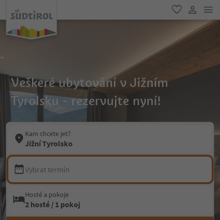
odk
oblíbené
uživatel
Veškeré ubytování v Jižním
Tyrolsku - rezervujte nyní!
Kam chcete jet?
Jižní Tyrolsko
Vybrat termín
Hosté a pokoje
2 hosté / 1 pokoj