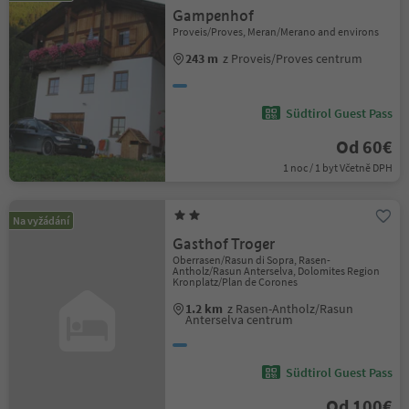
Gampenhof
Proveis/Proves, Meran/Merano and environs
243 m
z Proveis/Proves centrum
Südtirol Guest Pass
Od 60€
1 noc / 1 byt Včetně DPH
Na vyžádání
Gasthof Troger
Oberrasen/Rasun di Sopra, Rasen-
Antholz/Rasun Anterselva, Dolomites Region
Kronplatz/Plan de Corones
1.2 km
z Rasen-Antholz/Rasun
Anterselva centrum
Südtirol Guest Pass
Od 100€