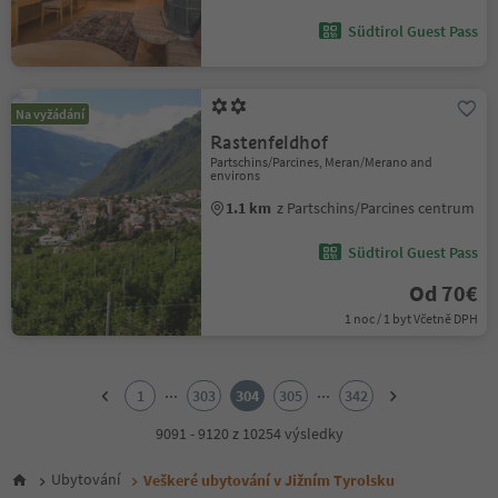
Südtirol Guest Pass
Na vyžádání
Rastenfeldhof
Partschins/Parcines, Meran/Merano and
environs
1.1 km
z Partschins/Parcines centrum
Südtirol Guest Pass
Od 70€
1 noc / 1 byt Včetně DPH
1
2
...
...
1
303
304
305
342
3
4
9091 - 9120 z 10254 výsledky
5
6
Ubytování
Veškeré ubytování v Jižním Tyrolsku
7