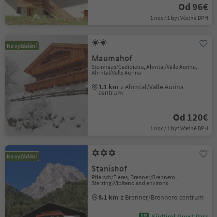
Od 96€
1 noc / 1 byt Včetně DPH
Na vyžádání
Maumahof
Steinhaus/Cadipietra, Ahrntal/Valle Aurina,
Ahrntal/Valle Aurina
1.1 km
z Ahrntal/Valle Aurina
centrum
Od 120€
1 noc / 1 byt Včetně DPH
Na vyžádání
Stanishof
Pflersch/Fleres, Brenner/Brennero,
Sterzing/Vipiteno and environs
8.1 km
z Brenner/Brennero centrum
Südtirol Guest Pass