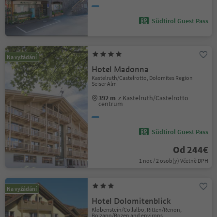
Südtirol Guest Pass
Na vyžádání
Hotel Madonna
Kastelruth/Castelrotto, Dolomites Region
Seiser Alm
392 m
z Kastelruth/Castelrotto
centrum
Südtirol Guest Pass
Od 244€
1 noc / 2 osob(y) Včetně DPH
Na vyžádání
Hotel Dolomitenblick
Klobenstein/Collalbo, Ritten/Renon,
Bolzano/Bozen and environs