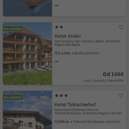
Na vyžádání
Hotel Alidor
San Cassiano/San Cassiano, Badia, Dolomites
Region Alta Badia
5.1 km
z Badia centrum
Od 106€
1 noc / 2 osob(y) Včetně DPH
Na vyžádání
Hotel Toblacherhof
Neutoblach/Dobbiaco Nuova,
Toblach/Dobbiaco, Dolomites Region 3 Zinnen
609 m
z Toblach/Dobbiaco centrum