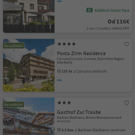
Südtirol Guest Pass
Od 116€
1 noc / 2 osob(y) Včetně DPH
Na vyžádání
Posta Zirm Residence
Corvara/Corvara, Corvara, Dolomites Region
Alta Badia
237 m
z Corvara centrum
Na vyžádání
Gasthof Zur Traube
Barbian/Barbiano, Brixen/Bressanone and
environs
3.5 km
z Barbian/Barbiano centrum