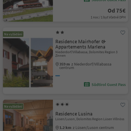
Od 75€
1 noc / 1 byt Včetně DPH
Na vyžádání
Residence Mairhofer &
Appartements Marlena
Niederdorf/Villabassa, Dolomites Region 3
Zinnen
359 m
z Niederdorf/Villabassa
centrum
Südtirol Guest Pass
Na vyžádání
Residence Lusina
Lüsen/Luson, Dolomites Region Lüsen Villnöss
1.2 km
z Lüsen/Luson centrum