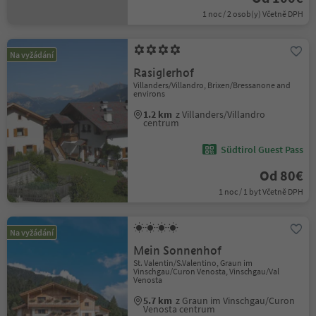
1 noc / 2 osob(y) Včetně DPH
Na vyžádání
Rasiglerhof
Villanders/Villandro, Brixen/Bressanone and
environs
1.2 km
z Villanders/Villandro
centrum
Südtirol Guest Pass
Od 80€
1 noc / 1 byt Včetně DPH
Na vyžádání
Mein Sonnenhof
St. Valentin/S.Valentino, Graun im
Vinschgau/Curon Venosta, Vinschgau/Val
Venosta
5.7 km
z Graun im Vinschgau/Curon
Venosta centrum