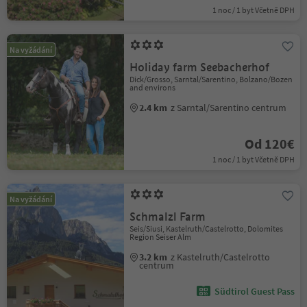
1 noc / 1 byt Včetně DPH
Na vyžádání
Holiday farm Seebacherhof
Dick/Grosso, Sarntal/Sarentino, Bolzano/Bozen
and environs
2.4 km
z Sarntal/Sarentino centrum
Od 120€
1 noc / 1 byt Včetně DPH
Na vyžádání
Schmalzl Farm
Seis/Siusi, Kastelruth/Castelrotto, Dolomites
Region Seiser Alm
3.2 km
z Kastelruth/Castelrotto
centrum
Südtirol Guest Pass