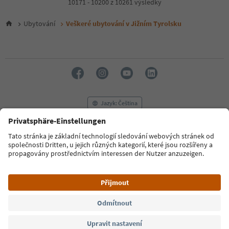
4
10171 - 10200 z 10261 výsledky
5
6
Ubytování
Veškeré ubytování v Jižním Tyrolsku
7
8
9
10
11
12
13
14
Jazyk: Čeština
15
16
17
FAQ
Kontaktujte nás
Tisk
MICE
18
Zásady ochrany osobních údajů
Podmínky a ujednání
Tiráž
19
Zásady používání souborů cookie
Filmová komise
O nás
20
21
Prohlášení o přístupnosti
South Tyrol B2B
22
23
24
© 2026 IDM Südtirol
25
26