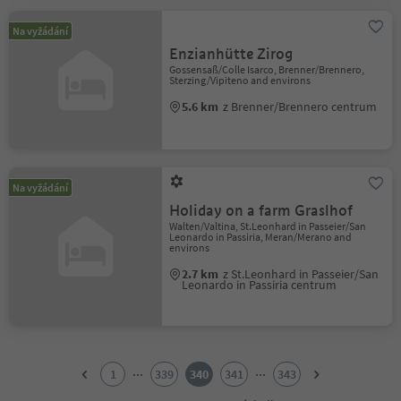
Na vyžádání
Enzianhütte Zirog
Gossensaß/Colle Isarco, Brenner/Brennero,
Sterzing/Vipiteno and environs
5.6 km
z Brenner/Brennero centrum
Na vyžádání
Holiday on a farm Graslhof
Walten/Valtina, St.Leonhard in Passeier/San
Leonardo in Passiria, Meran/Merano and
environs
2.7 km
z St.Leonhard in Passeier/San
Leonardo in Passiria centrum
1
2
...
...
1
339
340
341
343
3