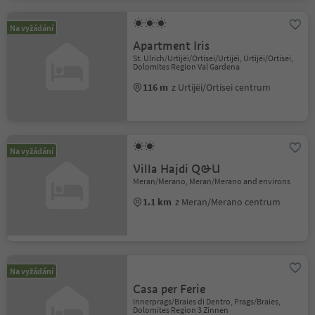
Na vyžádání
Apartment Iris
St. Ulrich/Urtijëi/Ortisei/Urtijëi, Urtijëi/Ortisei,
Dolomites Region Val Gardena
116 m
z Urtijëi/Ortisei centrum
Na vyžádání
Villa Hajdi Q&U
Meran/Merano, Meran/Merano and environs
1.1 km
z Meran/Merano centrum
Na vyžádání
Casa per Ferie
Innerprags/Braies di Dentro, Prags/Braies,
Dolomites Region 3 Zinnen