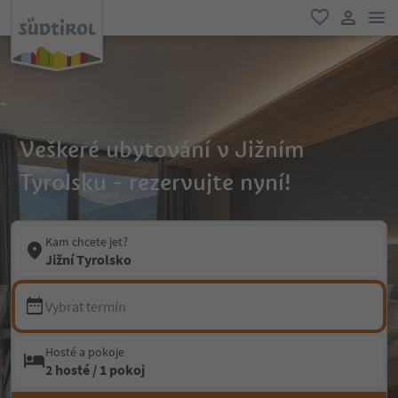
odk
oblíbené
uživatel
Veškeré ubytování v Jižním
Tyrolsku - rezervujte nyní!
Kam chcete jet?
Jižní Tyrolsko
Vybrat termín
Hosté a pokoje
2 hosté / 1 pokoj