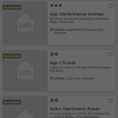
Na vyžádání
App. Malfertheiner Andreas
Seis/Siusi, Kastelruth/Castelrotto, Dolomites
Region Seiser Alm
2.6 km
z Kastelruth/Castelrotto
centrum
Na vyžádání
App. L'Sciadà
Colfosco/Colfosco, Corvara, Dolomites Region
Alta Badia
1.8 km
z Corvara centrum
Na vyžádání
Natur Apartments Riesen
Hörschwang/Costa d'Onies, St.Lorenzen/San
Lorenzo di Sebato, Dolomites Region