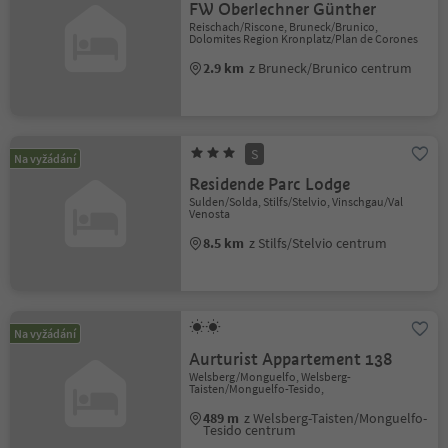
FW Oberlechner Günther
Reischach/Riscone, Bruneck/Brunico,
Dolomites Region Kronplatz/Plan de Corones
2.9 km
z Bruneck/Brunico centrum
S
Na vyžádání
Residende Parc Lodge
Sulden/Solda, Stilfs/Stelvio, Vinschgau/Val
Venosta
8.5 km
z Stilfs/Stelvio centrum
Na vyžádání
Aurturist Appartement 138
Welsberg/Monguelfo, Welsberg-
Taisten/Monguelfo-Tesido,
489 m
z Welsberg-Taisten/Monguelfo-
Tesido centrum