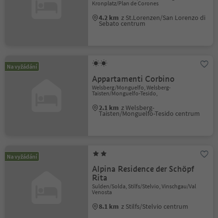
Kronplatz/Plan de Corones
4.2 km
z St.Lorenzen/San Lorenzo di
Sebato centrum
Na vyžádání
Appartamenti Corbino
Welsberg/Monguelfo, Welsberg-
Taisten/Monguelfo-Tesido,
2.1 km
z Welsberg-
Taisten/Monguelfo-Tesido centrum
Na vyžádání
Alpina Residence der Schöpf
Rita
Sulden/Solda, Stilfs/Stelvio, Vinschgau/Val
Venosta
8.1 km
z Stilfs/Stelvio centrum