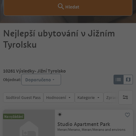
Hledat
Nejlepší ubytování v Jižním
Tyrolsku
10261
Výsledky
- Jižní Tyrolsko
Doporučeno
Objednat:
Südtirol Guest Pass
Hodnocení
Kategorie
Zpracovává
brak ak
Na vyžádání
Studio Apartment Park
Meran/Merano, Meran/Merano and environs