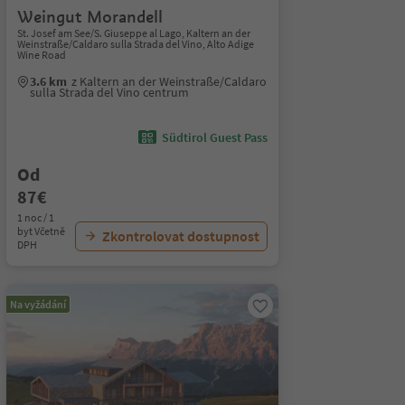
Weingut Morandell
St. Josef am See/S. Giuseppe al Lago, Kaltern an der
Weinstraße/Caldaro sulla Strada del Vino, Alto Adige
Wine Road
3.6 km
z Kaltern an der Weinstraße/Caldaro
sulla Strada del Vino centrum
Südtirol Guest Pass
Od
87€
1 noc / 1
byt Včetně
Zkontrolovat dostupnost
DPH
Na vyžádání