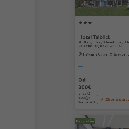
Hotel Talblick
St. Ulrich/Urtijëi/Ortisei/Urtijëi, Urti
Dolomites Region Val Gardena
1.7 km
z Urtijëi/Ortisei ce
Od
200€
1 noc / 2
osob(y)
Zkontrolov
Včetně DPH
Na vyžádání