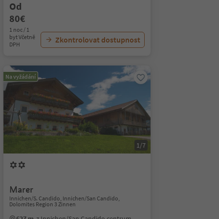
Od
80€
1 noc / 1
byt Včetně
Zkontrolovat dostupnost
DPH
Na vyžádání
1/7
Marer
Innichen/S. Candido, Innichen/San Candido,
Dolomites Region 3 Zinnen
627 m
z Innichen/San Candido centrum