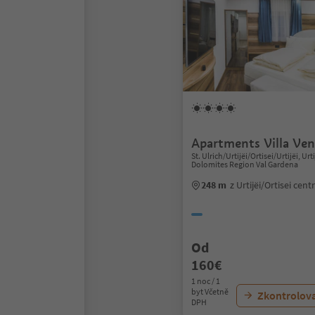
Apartments Villa Ven
St. Ulrich/Urtijëi/Ortisei/Urtijëi, Urti
Dolomites Region Val Gardena
248 m
z Urtijëi/Ortisei cen
Od
160€
1 noc / 1
byt Včetně
Zkontrolov
DPH