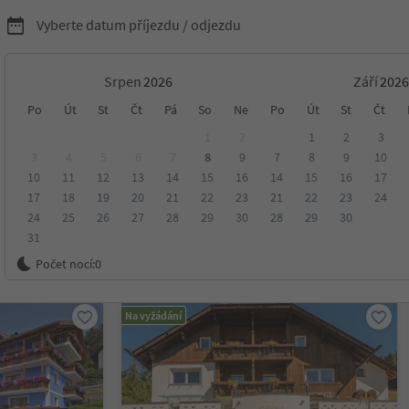
Vyberte datum příjezdu / odjezdu
Srpen
Září
ytování v Jižním Tyrolsku
Po
Út
St
Čt
Pá
So
Ne
Po
Út
St
Čt
1
2
1
2
3
3
4
5
6
7
8
9
7
8
9
10
10
11
12
13
14
15
16
14
15
16
17
sko
17
18
19
20
21
22
23
21
22
23
24
24
25
26
27
28
29
30
28
29
30
31
ení
Kategorie
Zpracovává
Udržitelné ubytování
Počet nocí:
0
Na vyžádání