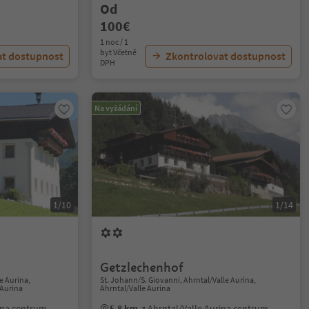
Od
100€
1 noc / 1
byt Včetně
at dostupnost
Zkontrolovat dostupnost
DPH
Na vyžádání
1/10
1/14
Getzlechenhof
e Aurina,
St. Johann/S. Giovanni, Ahrntal/Valle Aurina,
 Aurina
Ahrntal/Valle Aurina
rina centrum
5.8 km
z Ahrntal/Valle Aurina centrum