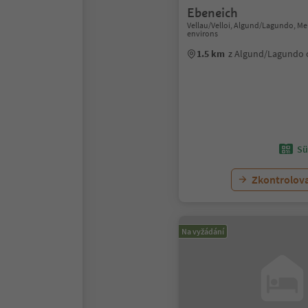
Ebeneich
Vellau/Velloi, Algund/Lagundo, M
environs
1.5 km
z Algund/Lagundo
Sü
Zkontrolov
Na vyžádání