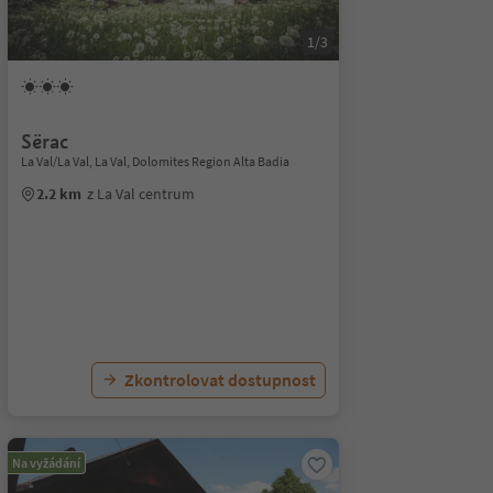
1/3
Sërac
La Val/La Val, La Val, Dolomites Region Alta Badia
2.2 km
z La Val centrum
Zkontrolovat dostupnost
Na vyžádání