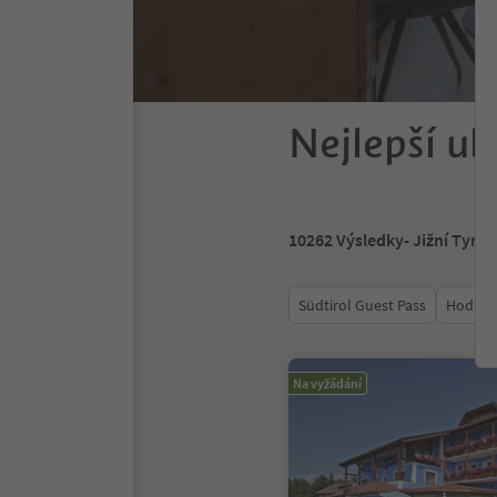
Nejlepší ub
10262
Výsledky
- Jižní Tyrol
Südtirol Guest Pass
Hodnoc
Na vyžádání