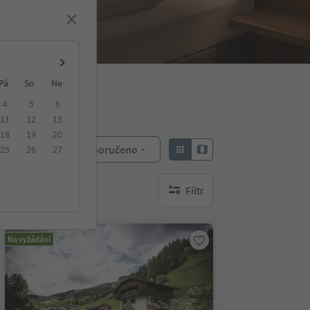
Pá
So
Ne
4
5
6
11
12
13
18
19
20
Doporučeno
25
26
27
Objednat:
Filtr
brak aktywnych filtrów
Na vyžádání