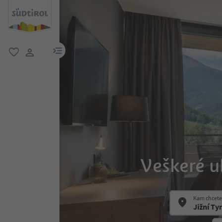
odkaz na menu
oblíbené
uživatelský odkaz
Veškeré u
Kam chcete 