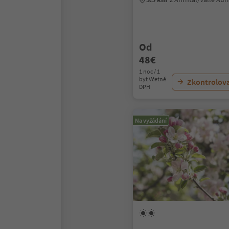
Od
48€
1 noc / 1
byt Včetně
Zkontrolov
DPH
Na vyžádání