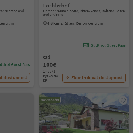
Löchlerhof
eran/Merano and
Unterinn/Auna di Sotto, Ritten/Renon, Bolzano/Bozen
and environs
 centrum
4.8 km
z Ritten/Renon centrum
Südtirol Guest Pass
Od
100€
dtirol Guest Pass
1 noc / 1
byt Včetně
at dostupnost
Zkontrolovat dostupnost
DPH
Na vyžádání