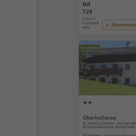
Od
72€
1 noc / 1
byt Včetně
Zkontrolov
DPH
Na vyžádání
Oberhollenze
St. Jakob/S. Giacomo - Ahrntal/Vall
Ahrntal/Valle Aurina, Ahrntal/Valle
3.9 km
z Ahrntal/Valle Au