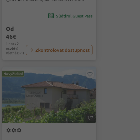
Südtirol Guest Pass
Od
46€
1 noc / 2
osob(y)
Zkontrolovat dostupnost
Včetně DPH
Na vyžádání
1/7