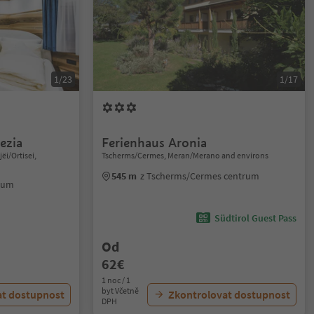
1/23
1/17
ezia
Ferienhaus Aronia
jëi/Ortisei,
Tscherms/Cermes, Meran/Merano and environs
545 m
z Tscherms/Cermes centrum
trum
Südtirol Guest Pass
Od
62€
1 noc / 1
byt Včetně
at dostupnost
Zkontrolovat dostupnost
DPH