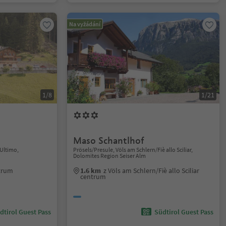
Na vyžádání
1/8
1/21
Maso Schantlhof
/Ultimo,
Prösels/Presule, Völs am Schlern/Fiè allo Sciliar,
Dolomites Region Seiser Alm
ntrum
1.6 km
z Völs am Schlern/Fiè allo Sciliar
centrum
dtirol Guest Pass
Südtirol Guest Pass