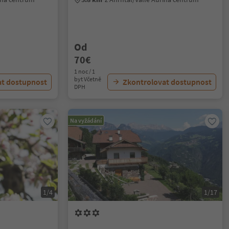
Od
70€
1 noc / 1
byt Včetně
at dostupnost
Zkontrolovat dostupnost
DPH
Na vyžádání
1/4
1/17