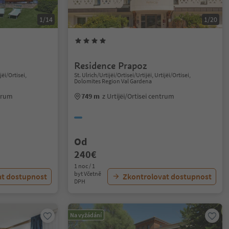
1/14
1/20
Residence Prapoz
jëi/Ortisei,
St. Ulrich/Urtijëi/Ortisei/Urtijëi, Urtijëi/Ortisei,
Dolomites Region Val Gardena
ntrum
749 m
z Urtijëi/Ortisei centrum
Od
240€
1 noc / 1
byt Včetně
at dostupnost
Zkontrolovat dostupnost
DPH
Na vyžádání