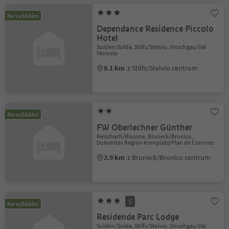
Na vyžádání
Dependance Residence Piccolo
Hotel
Sulden/Solda, Stilfs/Stelvio, Vinschgau/Val
Venosta
8.1 km
z Stilfs/Stelvio centrum
Na vyžádání
FW Oberlechner Günther
Reischach/Riscone, Bruneck/Brunico,
Dolomites Region Kronplatz/Plan de Corones
2.9 km
z Bruneck/Brunico centrum
S
Na vyžádání
Residende Parc Lodge
Sulden/Solda, Stilfs/Stelvio, Vinschgau/Val