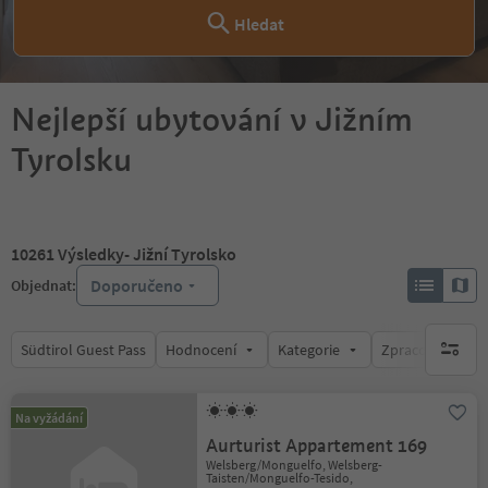
Hledat
Nejlepší ubytování v Jižním
Tyrolsku
10261
Výsledky
- Jižní Tyrolsko
Doporučeno
Objednat:
Südtirol Guest Pass
Hodnocení
Kategorie
Zpracovává
brak ak
Na vyžádání
Aurturist Appartement 169
Welsberg/Monguelfo, Welsberg-
Taisten/Monguelfo-Tesido,