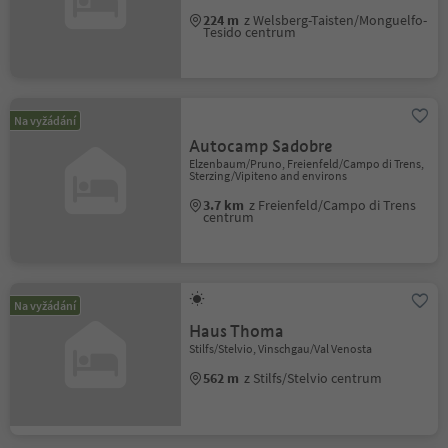
224 m
z Welsberg-Taisten/Monguelfo-
Tesido centrum
Na vyžádání
Autocamp Sadobre
Elzenbaum/Pruno, Freienfeld/Campo di Trens,
Sterzing/Vipiteno and environs
3.7 km
z Freienfeld/Campo di Trens
centrum
Na vyžádání
Haus Thoma
Stilfs/Stelvio, Vinschgau/Val Venosta
562 m
z Stilfs/Stelvio centrum