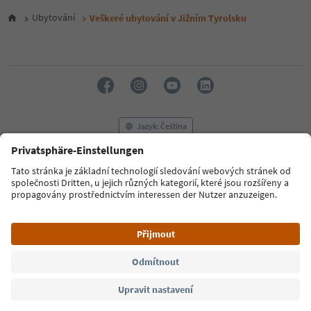
5
6
Ubytování
Veškeré ubytování v Jižním Tyrolsku
7
8
9
10
11
12
13
14
Jazyk: Čeština
15
16
17
FAQ
Kontaktujte nás
Tisk
MICE
18
Zásady ochrany osobních údajů
Podmínky a ujednání
Tiráž
19
20
Zásady používání souborů cookie
Filmová komise
O nás
21
Prohlášení o přístupnosti
South Tyrol B2B
22
23
24
© 2026 IDM Südtirol
25
26
27