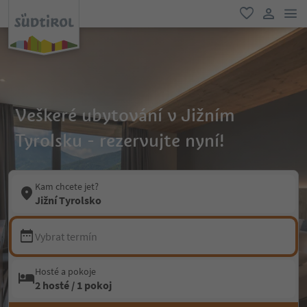
odk
oblíbené
uživatel
Veškeré ubytování v Jižním
Tyrolsku - rezervujte nyní!
Kam chcete jet?
Jižní Tyrolsko
Vybrat termín
Hosté a pokoje
2 hosté / 1 pokoj