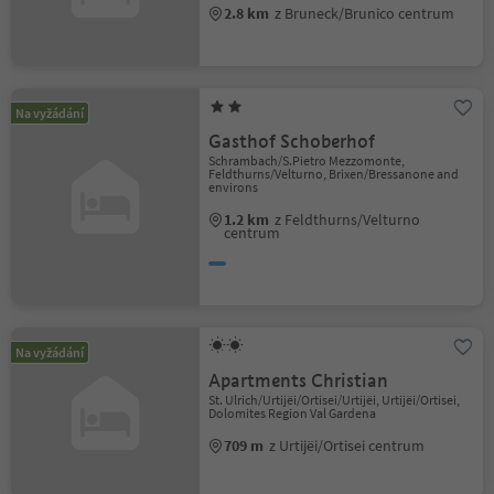
2.8 km
z Bruneck/Brunico centrum
Na vyžádání
Gasthof Schoberhof
Schrambach/S.Pietro Mezzomonte,
Feldthurns/Velturno, Brixen/Bressanone and
environs
1.2 km
z Feldthurns/Velturno
centrum
Na vyžádání
Apartments Christian
St. Ulrich/Urtijëi/Ortisei/Urtijëi, Urtijëi/Ortisei,
Dolomites Region Val Gardena
709 m
z Urtijëi/Ortisei centrum