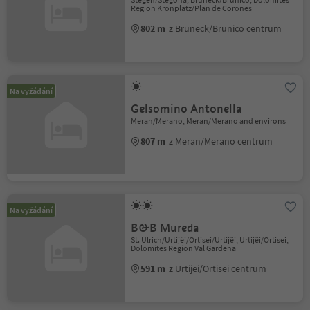
Region Kronplatz/Plan de Corones
802 m
z Bruneck/Brunico centrum
Na vyžádání
Gelsomino Antonella
Meran/Merano, Meran/Merano and environs
807 m
z Meran/Merano centrum
Na vyžádání
B&B Mureda
St. Ulrich/Urtijëi/Ortisei/Urtijëi, Urtijëi/Ortisei,
Dolomites Region Val Gardena
591 m
z Urtijëi/Ortisei centrum