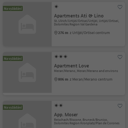
Na vyžádání
Apartments Ati & Lino
St. Ulrich/Urtijëi/Ortisei/Urtijëi, Urtijëi/Ortisei,
Dolomites Region Val Gardena
276 m
z Urtijëi/Ortisei centrum
Na vyžádání
Apartment Love
Meran/Merano, Meran/Merano and environs
806 m
z Meran/Merano centrum
Na vyžádání
App. Moser
Reischach/Riscone, Bruneck/Brunico,
Dolomites Region Kronplatz/Plan de Corones