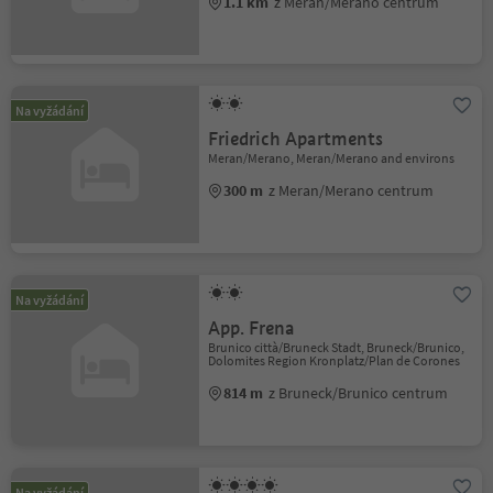
1.1 km
z Meran/Merano centrum
Na vyžádání
Friedrich Apartments
Meran/Merano, Meran/Merano and environs
300 m
z Meran/Merano centrum
Na vyžádání
App. Frena
Brunico città/Bruneck Stadt, Bruneck/Brunico,
Dolomites Region Kronplatz/Plan de Corones
814 m
z Bruneck/Brunico centrum
Na vyžádání