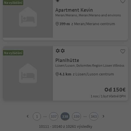
Na vyžádání
Apartment Kevin
Meran/Merano, Meran/Merano and environs
399 m
z Meran/Merano centrum
Na vyžádání
Planlhütte
Lüsen/Luson, Dolomites Region Lüsen Villnöss
4.1 km
z Lüsen/Luson centrum
Od 150€
1 noc / 1 byt Včetně DPH
1
2
...
...
1
337
338
339
343
3
4
10111 - 10140 z 10261 výsledky