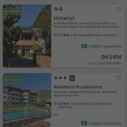
Na vyžádání
Mitterhof
Aufhofen/Villa S.Caterina, Bruneck/Brunico,
Dolomites Region Kronplatz/Plan de Corones
2.3 km
z Bruneck/Brunico centrum
Südtirol Guest Pass
Od 140€
1 noc / 1 byt Včetně DPH
S
Na vyžádání
Residence Nussbaumer
Seis/Siusi, Kastelruth/Castelrotto, Dolomites
Region Seiser Alm
2.6 km
z Kastelruth/Castelrotto
centrum
Südtirol Guest Pass