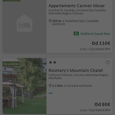
Appartements Carmen Moser
Innichen/S. Candido, Innichen/San Candido,
Dolomites Region 3 Zinnen
250 m
z Innichen/San Candido
centrum
Südtirol Guest Pass
Od 110€
1 noc / 1 byt Včetně DPH
Na vyžádání
Rosmary's Mountain Chalet
Colfosco/Colfosco, Corvara, Dolomites Region
Alta Badia
1.1 km
z Corvara centrum
Od 80€
1 noc / 1 byt Včetně DPH