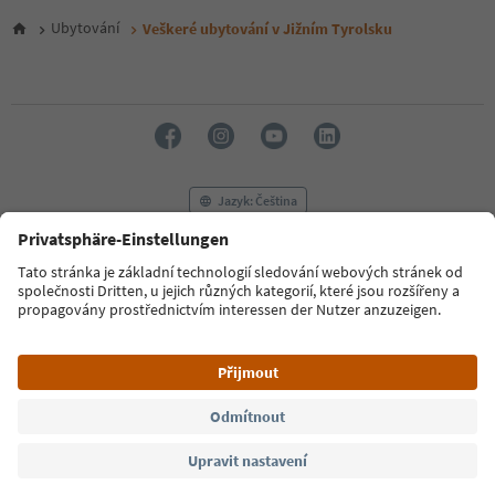
5
6
Ubytování
Veškeré ubytování v Jižním Tyrolsku
7
8
9
10
11
12
13
14
Jazyk: Čeština
15
16
17
FAQ
Kontaktujte nás
Tisk
MICE
18
Zásady ochrany osobních údajů
Podmínky a ujednání
Tiráž
19
20
Zásady používání souborů cookie
Filmová komise
O nás
21
Prohlášení o přístupnosti
South Tyrol B2B
22
23
24
© 2026 IDM Südtirol
25
26
27