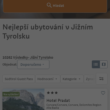
Hledat
Nejlepší ubytování v Jižním
Tyrolsku
10262
Výsledky
- Jižní Tyrolsko
Doporučeno
Objednat:
Südtirol Guest Pass
Hodnocení
Kategorie
Zpracovává
brak ak
Na vyžádání
Hotel Pradat
Corvara/Corvara, Corvara, Dolomites Region
Alta Badia