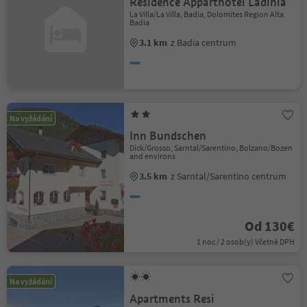
Residence Apparthotel Ladinia
La Villa/La Villa, Badia, Dolomites Region Alta
Badia
3.1 km
z Badia centrum
Na vyžádání
Inn Bundschen
Dick/Grosso, Sarntal/Sarentino, Bolzano/Bozen
and environs
3.5 km
z Sarntal/Sarentino centrum
Od 130€
1 noc / 2 osob(y) Včetně DPH
Na vyžádání
Apartments Resi