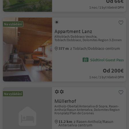
Od 66€
1 noc / 1 byt Včetně DPH
Na vyžádání
Appartment Lanz
Alttoblach/Dobbiaco Vecchia,
Toblach/Dobbiaco, Dolomites Region 3 Zinnen
377 m
z Toblach/Dobbiaco centrum
Südtirol Guest Pass
Od 200€
1 noc / 1 byt Včetně DPH
Na vyžádání
Müllerhof
Antholz-Obertal/Anterselva di Sopra, Rasen-
Antholz/Rasun Anterselva, Dolomites Region
Kronplatz/Plan de Corones
11.2 km
z Rasen-Antholz/Rasun
Anterselva centrum