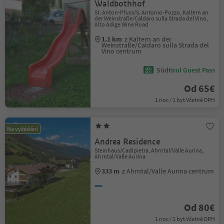
Waldbothhof
St. Anton-Pfuss/S. Antonio-Pozzo, Kaltern an
der Weinstraße/Caldaro sulla Strada del Vino,
Alto Adige Wine Road
1.1 km
z Kaltern an der
Weinstraße/Caldaro sulla Strada del
Vino centrum
Südtirol Guest Pass
Od 65€
1 noc / 1 byt Včetně DPH
Na vyžádání
Andrea Residence
Steinhaus/Cadipietra, Ahrntal/Valle Aurina,
Ahrntal/Valle Aurina
333 m
z Ahrntal/Valle Aurina centrum
Od 80€
1 noc / 1 byt Včetně DPH