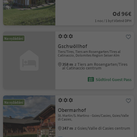
Od 96€
1 noc / 1 byt Včetně DPH
Na vyžádání
Gschwöllhof
Tiers/Tires, Tiers am Rosengarten/Tires al
Catinaccio, Dolomites Region Seiser Alm
358 m
z Tiers am Rosengarten/Tires
al Catinaccio centrum
Südtirol Guest Pass
Na vyžádání
Obermarhof
St. Martin/S. Martino - Gsies/Casies, Gsies/Valle
di Casies,
247 m
z Gsies/Valle di Casies centrum