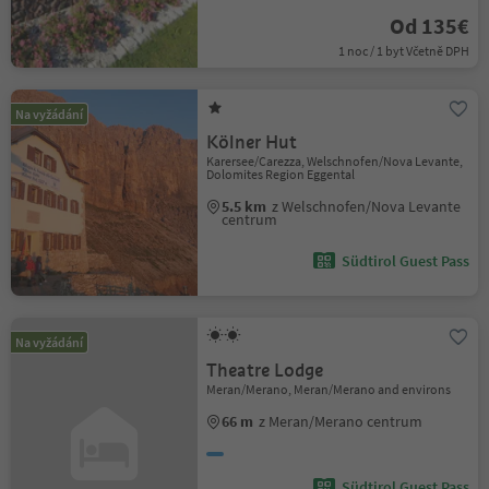
Od 135€
1 noc / 1 byt Včetně DPH
Na vyžádání
Kölner Hut
Karersee/Carezza, Welschnofen/Nova Levante,
Dolomites Region Eggental
5.5 km
z Welschnofen/Nova Levante
centrum
Südtirol Guest Pass
Na vyžádání
Theatre Lodge
Meran/Merano, Meran/Merano and environs
66 m
z Meran/Merano centrum
Südtirol Guest Pass