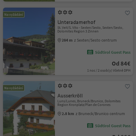
Na vyžádání
Unteradamerhof
St. Veit/S. Vito - Sexten/Sesto, Sexten/Sesto,
Dolomites Region 3 Zinnen
284 m
z Sexten/Sesto centrum
Südtirol Guest Pass
Od 84€
1 noc / 2 osob(y) Včetně DPH
Na vyžádání
Ausserkröll
Luns/Lunes, Bruneck/Brunico, Dolomites
Region Kronplatz/Plan de Corones
2.8 km
z Bruneck/Brunico centrum
Südtirol Guest Pass