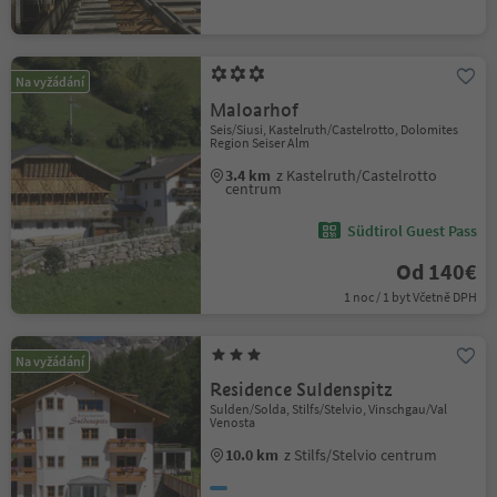
Na vyžádání
Maloarhof
Seis/Siusi, Kastelruth/Castelrotto, Dolomites
Region Seiser Alm
3.4 km
z Kastelruth/Castelrotto
centrum
Südtirol Guest Pass
Od 140€
1 noc / 1 byt Včetně DPH
Na vyžádání
Residence Suldenspitz
Sulden/Solda, Stilfs/Stelvio, Vinschgau/Val
Venosta
10.0 km
z Stilfs/Stelvio centrum