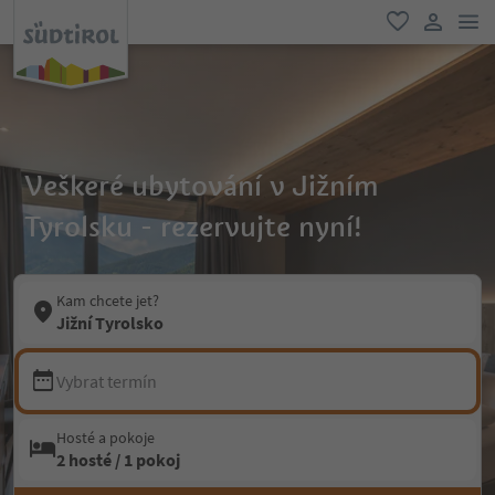
odk
oblíbené
uživatel
Veškeré ubytování v Jižním
Tyrolsku - rezervujte nyní!
Kam chcete jet?
Jižní Tyrolsko
Vybrat termín
Hosté a pokoje
2 hosté / 1 pokoj