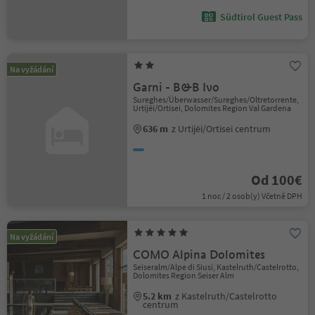
Südtirol Guest Pass
Na vyžádání
Garni - B&B Ivo
Sureghes/Überwasser/Sureghes/Oltretorrente,
Urtijëi/Ortisei, Dolomites Region Val Gardena
636 m
z Urtijëi/Ortisei centrum
Od 100€
1 noc / 2 osob(y) Včetně DPH
Na vyžádání
COMO Alpina Dolomites
Seiseralm/Alpe di Siusi, Kastelruth/Castelrotto,
Dolomites Region Seiser Alm
5.2 km
z Kastelruth/Castelrotto
centrum