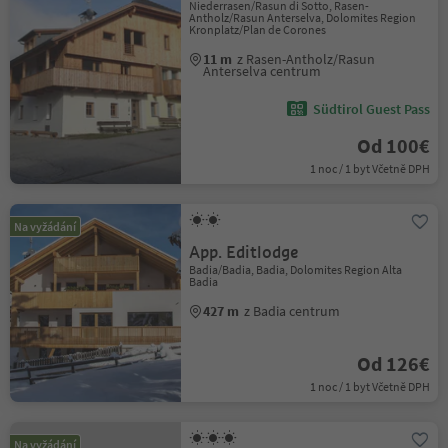
Niederrasen/Rasun di Sotto, Rasen-
Antholz/Rasun Anterselva, Dolomites Region
Kronplatz/Plan de Corones
11 m
z Rasen-Antholz/Rasun
Anterselva centrum
Südtirol Guest Pass
Od 100€
1 noc / 1 byt Včetně DPH
Na vyžádání
App. Editlodge
Badia/Badia, Badia, Dolomites Region Alta
Badia
427 m
z Badia centrum
Od 126€
1 noc / 1 byt Včetně DPH
Na vyžádání