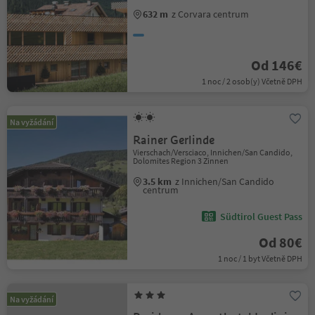
632 m
z Corvara centrum
Od 146€
1 noc / 2 osob(y) Včetně DPH
Na vyžádání
Rainer Gerlinde
Vierschach/Versciaco, Innichen/San Candido,
Dolomites Region 3 Zinnen
3.5 km
z Innichen/San Candido
centrum
Südtirol Guest Pass
Od 80€
1 noc / 1 byt Včetně DPH
Na vyžádání