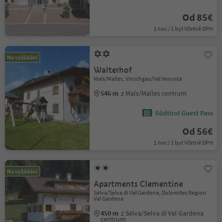
Od 85€
1 noc / 1 byt Včetně DPH
Na vyžádání
Walterhof
Mals/Malles, Vinschgau/Val Venosta
546 m
z Mals/Malles centrum
Südtirol Guest Pass
Od 56€
1 noc / 1 byt Včetně DPH
Na vyžádání
Apartments Clementine
Sëlva/Selva di Val Gardena, Dolomites Region
Val Gardena
450 m
z Sëlva/Selva di Val Gardena
centrum