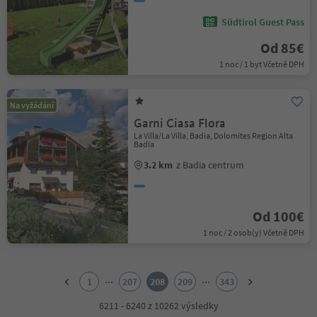
Südtirol Guest Pass
Od 85€
1 noc / 1 byt Včetně DPH
Na vyžádání
Garni Ciasa Flora
La Villa/La Villa, Badia, Dolomites Region Alta
Badia
3.2 km
z Badia centrum
Od 100€
1 noc / 2 osob(y) Včetně DPH
1
2
...
...
1
207
208
209
343
3
4
6211 - 6240 z 10262 výsledky