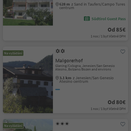
628 m
z Sand in Taufers/Campo Tures
centrum
Südtirol Guest Pass
Od 85€
1 noc / 1 byt Včetně DPH
Na vyžádání
Malgorerhof
Glaning/Cologna, Jenesien/San Genesio
Atesino, Bolzano/Bozen and environs
3.1 km
z Jenesien/San Genesio
Atesino centrum
Od 80€
1 noc / 1 byt Včetně DPH
Na vyžádání