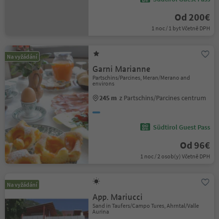
Od 200€
1 noc / 1 byt Včetně DPH
Na vyžádání
Garni Marianne
Partschins/Parcines, Meran/Merano and
environs
245 m
z Partschins/Parcines centrum
Südtirol Guest Pass
Od 96€
1 noc / 2 osob(y) Včetně DPH
Na vyžádání
App. Mariucci
Sand in Taufers/Campo Tures, Ahrntal/Valle
Aurina