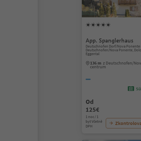
App. Spanglerhaus
Deutschnofen Dorf/Nova Ponente 
Deutschnofen/Nova Ponente, Dolo
Eggental
136 m
z Deutschnofen/No
centrum
Sü
Od
125€
1 noc / 1
byt Včetně
Zkontrolov
DPH