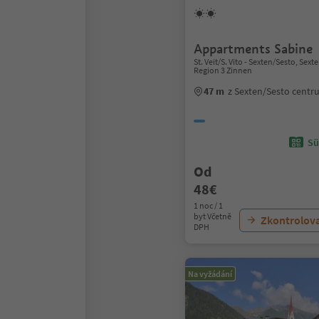
Appartments Sabine
St. Veit/S. Vito - Sexten/Sesto, Sex
Region 3 Zinnen
47 m
z Sexten/Sesto cent
Sü
Od
48€
1 noc / 1
byt Včetně
Zkontrolov
DPH
Na vyžádání