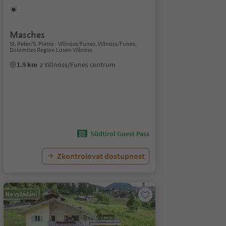
Masches
St. Peter/S. Pietro - Villnöss/Funes, Villnöss/Funes,
Dolomites Region Lüsen Villnöss
1.9 km
z Villnöss/Funes centrum
Südtirol Guest Pass
Zkontrolovat dostupnost
Na vyžádání