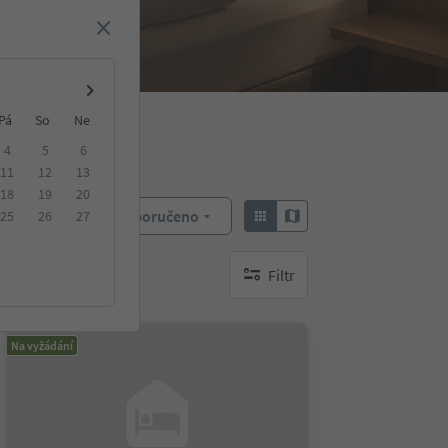
Pá
So
Ne
4
5
6
11
12
13
18
19
20
Doporučeno
25
26
27
Objednat:
Filtr
brak aktywnych filtrów
Na vyžádání