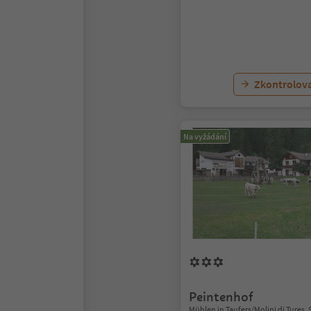
Zkontrolov
Na vyžádání
Peintenhof
Mühlen in Taufers/Molini di Tures, 