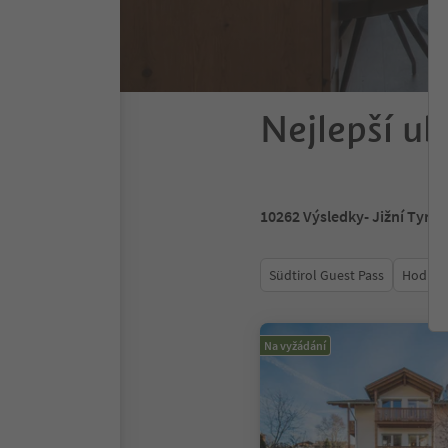
Nejlepší ub
10262
Výsledky
- Jižní Tyrol
Südtirol Guest Pass
Hodnoc
Na vyžádání