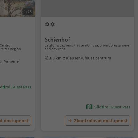
1/25
Schienhof
Centro,
Latzfons/Lazfons, Klausen/Chiusa, Brixen/Bressanone
mites Region
and environs
3.3 km
z Klausen/Chiusa centrum
va Ponente
dtirol Guest Pass
Südtirol Guest Pass
at dostupnost
Zkontrolovat dostupnost