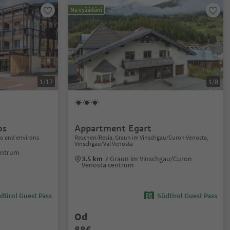
Na vyžádání
1/17
1/8
os
Appartment Egart
no and environs
Reschen/Resia, Graun im Vinschgau/Curon Venosta,
Vinschgau/Val Venosta
centrum
3.5 km
z Graun im Vinschgau/Curon
Venosta centrum
dtirol Guest Pass
Südtirol Guest Pass
Od
88€