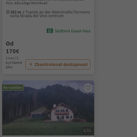
Vino, Alto Adige Wine Road
282 m
z Tramin an der Weinstraße/Termeno
sulla Strada del Vino centrum
Südtirol Guest Pass
Od
170€
1 noc / 1
byt Včetně
Zkontrolovat dostupnost
DPH
Na vyžádání
1/11