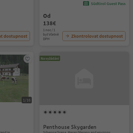
Südtirol Guest Pass
Od
138€
1 noc / 1
byt Včetně
at dostupnost
Zkontrolovat dostupnost
DPH
Na vyžádání
1/16
Penthouse Skygarden
Sand in
Schenna/Scena, Meran/Merano and environs