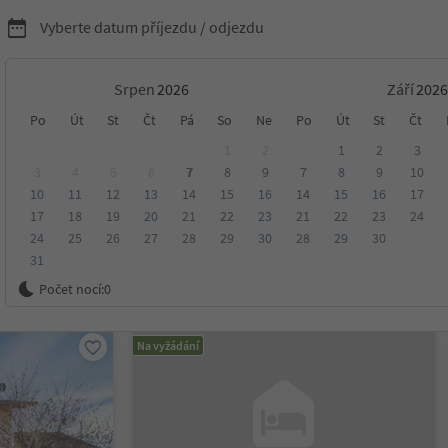
Vyberte datum příjezdu / odjezdu
Srpen
Září
ytování v Jižním Tyrolsku
Po
Út
St
Čt
Pá
So
Ne
Po
Út
St
Čt
1
2
1
2
3
3
4
5
6
7
8
9
7
8
9
10
10
11
12
13
14
15
16
14
15
16
17
sko
17
18
19
20
21
22
23
21
22
23
24
24
25
26
27
28
29
30
28
29
30
31
ení
Kategorie
Zpracovává
Udržitelné ubytování
Počet nocí:
0
Na vyžádání