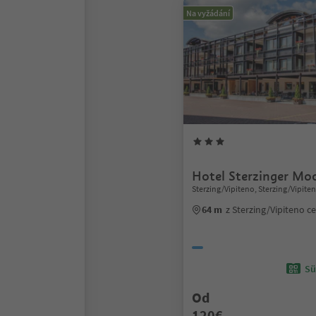
Na vyžádání
Hotel Sterzinger Mo
Sterzing/Vipiteno, Sterzing/Vipite
64 m
z Sterzing/Vipiteno 
Sü
Od
120€