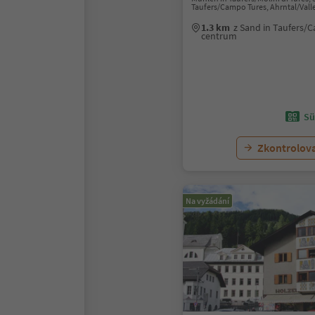
Taufers/Campo Tures, Ahrntal/Vall
1.3 km
z Sand in Taufers/
centrum
Sü
Zkontrolov
Na vyžádání