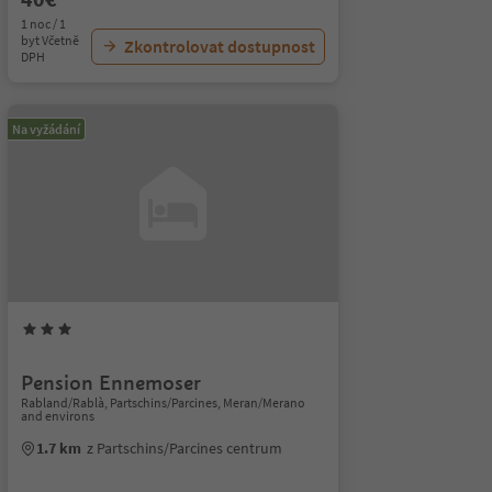
1 noc / 1
byt Včetně
Zkontrolovat dostupnost
DPH
Na vyžádání
Pension Ennemoser
Rabland/Rablà, Partschins/Parcines, Meran/Merano
and environs
1.7 km
z Partschins/Parcines centrum