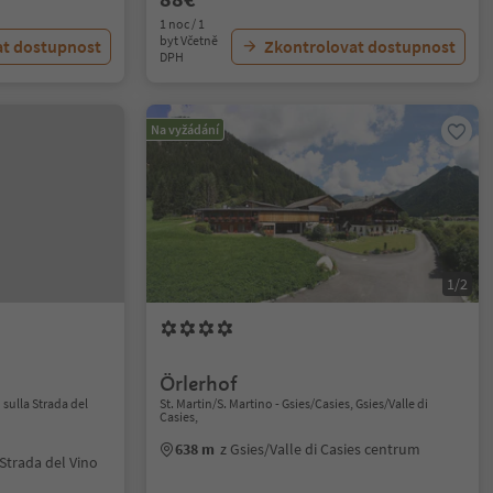
1 noc / 1
byt Včetně
at dostupnost
Zkontrolovat dostupnost
DPH
Na vyžádání
1/2
Örlerhof
sulla Strada del
St. Martin/S. Martino - Gsies/Casies, Gsies/Valle di
Casies,
638 m
z Gsies/Valle di Casies centrum
Strada del Vino