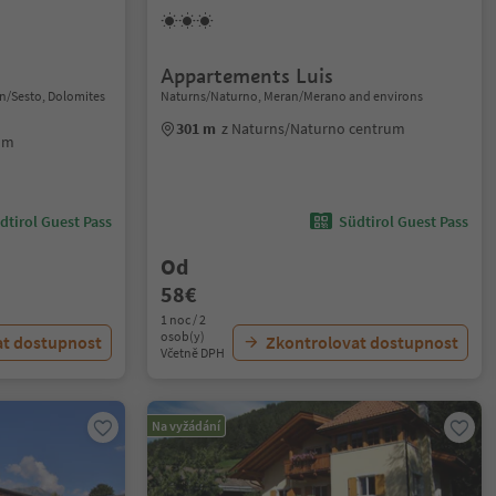
Appartements Luis
ten/Sesto, Dolomites
Naturns/Naturno, Meran/Merano and environs
301 m
z Naturns/Naturno centrum
rum
dtirol Guest Pass
Südtirol Guest Pass
Od
58€
1 noc / 2
osob(y)
at dostupnost
Zkontrolovat dostupnost
Včetně DPH
Na vyžádání