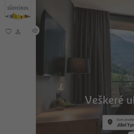
odkaz na menu
oblíbené
uživatelský odkaz
Veškeré u
Kam chcete 