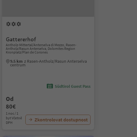
Gattererhof
Antholz-Mittertal/Anterselva di Mezzo, Rasen-
Antholz/Rasun Anterselva, Dolomites Region
Kronplatz/Plan de Corones
9.5 km
z Rasen-Antholz/Rasun Anterselva
centrum
Südtirol Guest Pass
Od
80€
1 noc / 1
byt Včetně
Zkontrolovat dostupnost
DPH