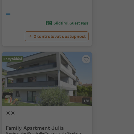
Südtirol Guest Pass
Zkontrolovat dostupnost
Na vyžádání
1/8
Family Apartment Julia
Tramin an der Weinstraße/Termeno sulla Strada del