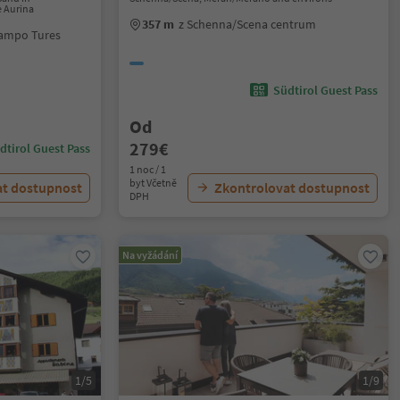
e Aurina
357 m
z Schenna/Scena centrum
Campo Tures
Südtirol Guest Pass
Od
279€
dtirol Guest Pass
1 noc / 1
byt Včetně
at dostupnost
Zkontrolovat dostupnost
DPH
Na vyžádání
1/5
1/9