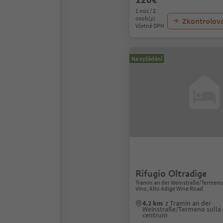
1 noc / 2
osob(y)
Zkontrolov
Včetně DPH
Na vyžádání
1/10
Rifugio Oltradige
Tramin an der Weinstraße/Termeno 
Vino, Alto Adige Wine Road
4.2 km
z Tramin an der
Weinstraße/Termeno sulla 
centrum