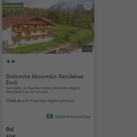
Na vyžádání
1/13
Dolomite Mountain Residence
Sorà
San Vigilio, Al Plan/San Vigilio, Dolomites Region
Kronplatz/Plan de Corones
566 m
z Al Plan/San Vigilio centrum
Südtirol Guest Pass
Od
40€