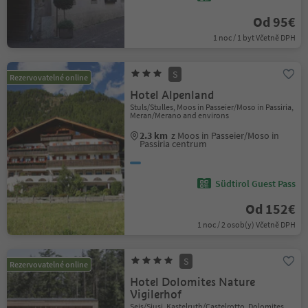
Od 95€
1 noc / 1 byt Včetně DPH
S
Rezervovatelné online
Hotel Alpenland
Stuls/Stulles, Moos in Passeier/Moso in Passiria,
Meran/Merano and environs
2.3 km
z Moos in Passeier/Moso in
Passiria centrum
Südtirol Guest Pass
Od 152€
1 noc / 2 osob(y) Včetně DPH
S
Rezervovatelné online
Hotel Dolomites Nature
Vigilerhof
Seis/Siusi, Kastelruth/Castelrotto, Dolomites