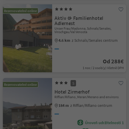
Rezervovatelné online
Aktiv & Familienhotel
Adlernest
Unser Frau/Madonna, Schnals/Senales,
Vinschgau/Val Venosta
4.6 km
z Schnals/Senales centrum
Od 288€
1 noc / 2 osob(y) Včetně DPH
S
Rezervovatelné online
Hotel Zirmerhof
Riffian/Rifiano, Meran/Merano and environs
184 m
z Riffian/Rifiano centrum
Úroveň udržitelnosti 1