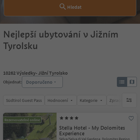
Hledat
Nejlepší ubytování v Jižním
Tyrolsku
10262
Výsledky
- Jižní Tyrolsko
Doporučeno
Objednat:
Südtirol Guest Pass
Hodnocení
Kategorie
Zpracovává
brak ak
Rezervovatelné online
Stella Hotel - My Dolomites
Experience
Sëlva/Selva di Val Gardena, Dolomites Region