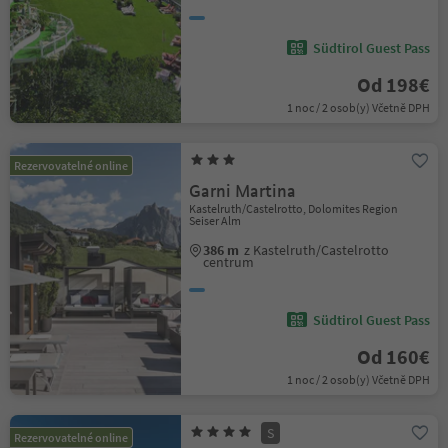
Südtirol Guest Pass
Od 198€
1 noc / 2 osob(y) Včetně DPH
Rezervovatelné online
Garni Martina
Kastelruth/Castelrotto, Dolomites Region
Seiser Alm
386 m
z Kastelruth/Castelrotto
centrum
Südtirol Guest Pass
Od 160€
1 noc / 2 osob(y) Včetně DPH
S
Rezervovatelné online