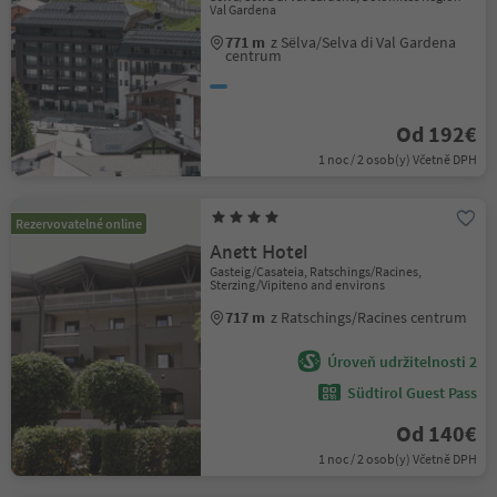
Val Gardena
771 m
z Sëlva/Selva di Val Gardena
centrum
Od 192€
1 noc / 2 osob(y) Včetně DPH
Rezervovatelné online
Anett Hotel
Gasteig/Casateia, Ratschings/Racines,
Sterzing/Vipiteno and environs
717 m
z Ratschings/Racines centrum
Úroveň udržitelnosti 2
Südtirol Guest Pass
Od 140€
1 noc / 2 osob(y) Včetně DPH