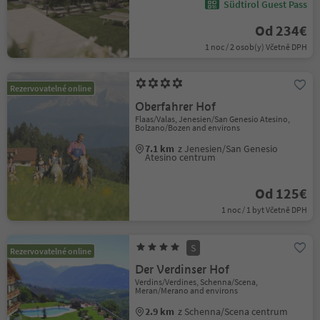
Südtirol Guest Pass
Od 234€
1 noc / 2 osob(y) Včetně DPH
Rezervovatelné online
Oberfahrer Hof
Flaas/Valas, Jenesien/San Genesio Atesino,
Bolzano/Bozen and environs
7.1 km
z Jenesien/San Genesio
Atesino centrum
Od 125€
1 noc / 1 byt Včetně DPH
S
Rezervovatelné online
Der Verdinser Hof
Verdins/Verdines, Schenna/Scena,
Meran/Merano and environs
2.9 km
z Schenna/Scena centrum