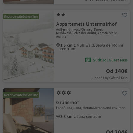
Rezervovatelné online
Appartemets Untermairhof
Außermühlwald/Selva di Fuori,
Mühlwald/Selva dei Molini, Ahrntal/Valle
Aurina
1.5 km
z Mühlwald/Selva dei Molini
centrum
Südtirol Guest Pass
Od 140€
1 noc / 1 byt Včetně DPH
Rezervovatelné online
Gruberhof
Lana/Lana, Lana, Meran/Merano and environs
3.5 km
z Lana centrum
Od 204€