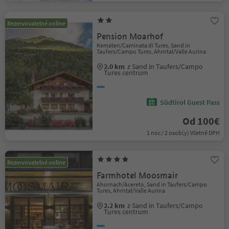
Rezervovatelné online
Pension Moarhof
Kematen/Caminata di Tures, Sand in
Taufers/Campo Tures, Ahrntal/Valle Aurina
2.0 km
z Sand in Taufers/Campo
Tures centrum
Südtirol Guest Pass
Od 100€
1 noc / 2 osob(y) Včetně DPH
Rezervovatelné online
Farmhotel Moosmair
Ahornach/Acereto, Sand in Taufers/Campo
Tures, Ahrntal/Valle Aurina
2.2 km
z Sand in Taufers/Campo
Tures centrum