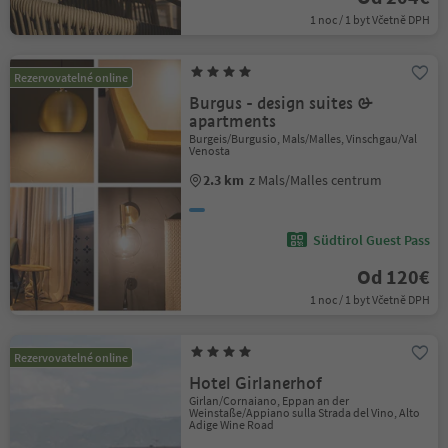
1 noc / 1 byt Včetně DPH
Rezervovatelné online
Burgus - design suites &
apartments
Burgeis/Burgusio, Mals/Malles, Vinschgau/Val
Venosta
2.3 km
z Mals/Malles centrum
Südtirol Guest Pass
Od 120€
1 noc / 1 byt Včetně DPH
Rezervovatelné online
Hotel Girlanerhof
Girlan/Cornaiano, Eppan an der
Weinstaße/Appiano sulla Strada del Vino, Alto
Adige Wine Road