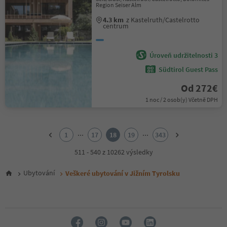
Region Seiser Alm
4.3 km
z Kastelruth/Castelrotto
centrum
Úroveň udržitelnosti 3
Südtirol Guest Pass
Od 272€
1 noc / 2 osob(y) Včetně DPH
1
2
...
...
1
17
18
19
343
3
4
511 - 540 z 10262 výsledky
5
6
Ubytování
Veškeré ubytování v Jižním Tyrolsku
7
8
9
10
11