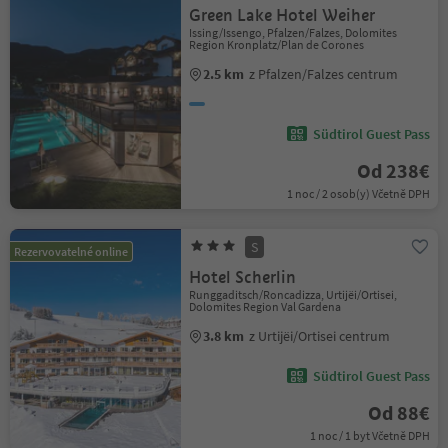
Green Lake Hotel Weiher
Issing/Issengo, Pfalzen/Falzes, Dolomites
Region Kronplatz/Plan de Corones
2.5 km
z Pfalzen/Falzes centrum
Südtirol Guest Pass
Od 238€
1 noc / 2 osob(y) Včetně DPH
S
Rezervovatelné online
Hotel Scherlin
Runggaditsch/Roncadizza, Urtijëi/Ortisei,
Dolomites Region Val Gardena
3.8 km
z Urtijëi/Ortisei centrum
Südtirol Guest Pass
Od 88€
1 noc / 1 byt Včetně DPH