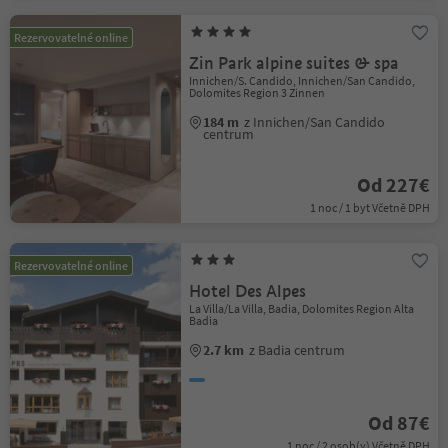
Rezervovatelné online
Zin Park alpine suites & spa
Innichen/S. Candido, Innichen/San Candido,
Dolomites Region 3 Zinnen
184 m
z Innichen/San Candido
centrum
Od 227€
1 noc / 1 byt Včetně DPH
Rezervovatelné online
Hotel Des Alpes
La Villa/La Villa, Badia, Dolomites Region Alta
Badia
2.7 km
z Badia centrum
Od 87€
1 noc / 2 osob(y) Včetně DPH