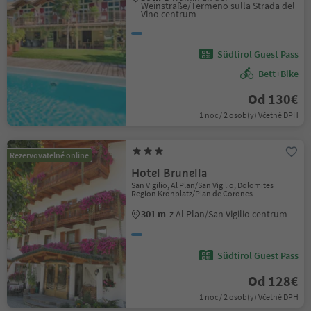
Weinstraße/Termeno sulla Strada del
Vino centrum
Südtirol Guest Pass
Bett+Bike
Od 130€
1 noc / 2 osob(y) Včetně DPH
Rezervovatelné online
Hotel Brunella
San Vigilio, Al Plan/San Vigilio, Dolomites
Region Kronplatz/Plan de Corones
301 m
z Al Plan/San Vigilio centrum
Südtirol Guest Pass
Od 128€
1 noc / 2 osob(y) Včetně DPH