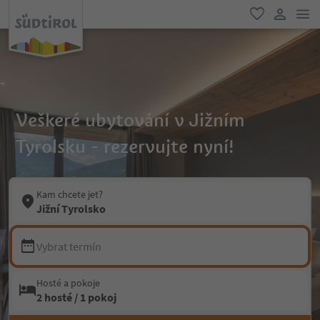
odk
oblíbené
uživatel
Veškeré ubytování v Jižním
Tyrolsku - rezervujte nyní!
Kam chcete jet?
Jižní Tyrolsko
Vybrat termín
Hosté a pokoje
2 hosté / 1 pokoj