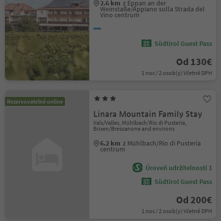
2.6 km
z Eppan an der
Weinstaße/Appiano sulla Strada del
Vino centrum
Südtirol Guest Pass
Od 130€
1 noc / 2 osob(y) Včetně DPH
Rezervovatelné online
Linara Mountain Family Stay
Vals/Valles, Mühlbach/Rio di Pusteria,
Brixen/Bressanone and environs
6.2 km
z Mühlbach/Rio di Pusteria
centrum
Úroveň udržitelnosti 1
Südtirol Guest Pass
Od 200€
1 noc / 2 osob(y) Včetně DPH