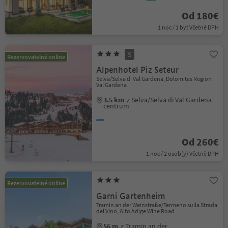
Od 180€
1 noc / 1 byt Včetně DPH
S
Rezervovatelné online
Alpenhotel Piz Seteur
Sëlva/Selva di Val Gardena, Dolomites Region
Val Gardena
3.5 km
z Sëlva/Selva di Val Gardena
centrum
Od 260€
1 noc / 2 osob(y) Včetně DPH
Rezervovatelné online
Garni Gartenheim
Tramin an der Weinstraße/Termeno sulla Strada
del Vino, Alto Adige Wine Road
56 m
z Tramin an der