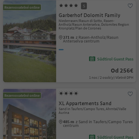
S
Rezervovatelné online
Garberhof Dolomit Family
Niederrasen/Rasun di Sotto, Rasen-
Antholz/Rasun Anterselva, Dolomites Region
Kronplatz/Plan de Corones
271 m
z Rasen-Antholz/Rasun
Anterselva centrum
Südtirol Guest Pass
Od 256€
1 noc / 2 osob(y) Včetně DPH
Rezervovatelné online
XL Appartements Sand
Sand in Taufers/Campo Tures, Ahrntal/Valle
Aurina
485 m
z Sand in Taufers/Campo Tures
centrum
Südtirol Guest Pass