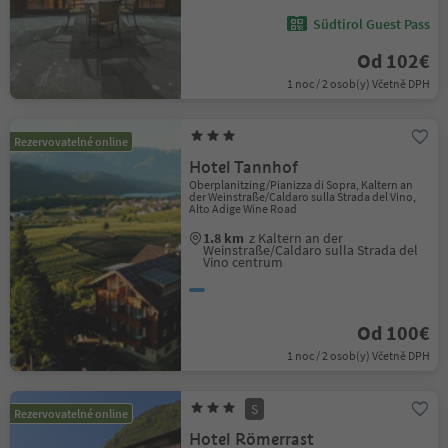
Südtirol Guest Pass
Od 102€
1 noc / 2 osob(y) Včetně DPH
Rezervovatelné online
Hotel Tannhof
Oberplanitzing/Pianizza di Sopra, Kaltern an
der Weinstraße/Caldaro sulla Strada del Vino,
Alto Adige Wine Road
1.8 km
z Kaltern an der
Weinstraße/Caldaro sulla Strada del
Vino centrum
Od 100€
1 noc / 2 osob(y) Včetně DPH
S
Rezervovatelné online
Hotel Römerrast