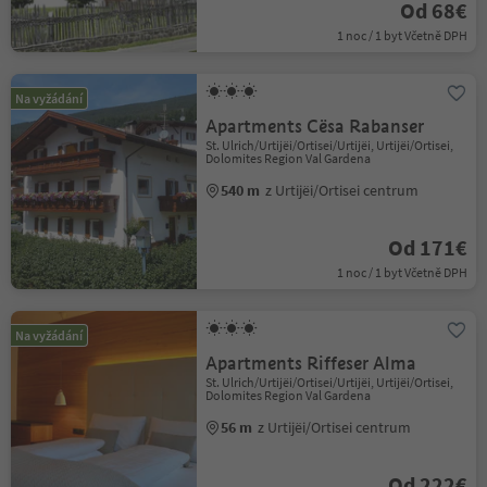
Od 68€
1 noc / 1 byt Včetně DPH
Na vyžádání
Apartments Cësa Rabanser
St. Ulrich/Urtijëi/Ortisei/Urtijëi, Urtijëi/Ortisei,
Dolomites Region Val Gardena
540 m
z Urtijëi/Ortisei centrum
Od 171€
1 noc / 1 byt Včetně DPH
Na vyžádání
Apartments Riffeser Alma
St. Ulrich/Urtijëi/Ortisei/Urtijëi, Urtijëi/Ortisei,
Dolomites Region Val Gardena
56 m
z Urtijëi/Ortisei centrum
Od 222€