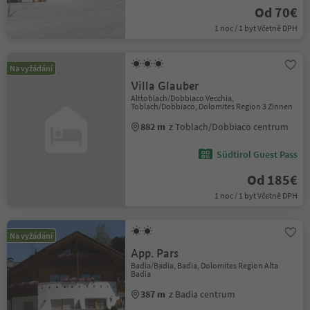
Od 70€
1 noc / 1 byt Včetně DPH
Na vyžádání
Villa Glauber
Alttoblach/Dobbiaco Vecchia,
Toblach/Dobbiaco, Dolomites Region 3 Zinnen
882 m
z Toblach/Dobbiaco centrum
Südtirol Guest Pass
Od 185€
1 noc / 1 byt Včetně DPH
Na vyžádání
App. Pars
Badia/Badia, Badia, Dolomites Region Alta
Badia
387 m
z Badia centrum