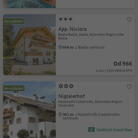
Na vyžádání
App. Niciora
Badia/Badia, Badia, Dolomites Region Alta
Badia
664 m
z Badia centrum
Od 96€
1 noc / 1 byt Včetně DPH
Na vyžádání
Niglalerhof
Kastelruth/Castelrotto, Dolomites Region
Seiser Alm
961 m
z Kastelruth/Castelrotto
centrum
Südtirol Guest Pass