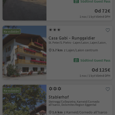
Südtirol Guest Pass
Od 72€
1 noc / 1 byt Včetně DPH
Na vyžádání
Casa Gabi - Runggaldier
St. Peter/S. Pietro - Lajen/Laion, Lajen/Laion,
3.7 km
z Lajen/Laion centrum
Südtirol Guest Pass
Od 125€
1 noc / 1 byt Včetně DPH
Na vyžádání
Stablerhof
Steinegg/Collepietra, Karneid/Cornedo
all'Isarco, Dolomites Region Eggental
1.6 km
z Karneid/Cornedo all'Isarco