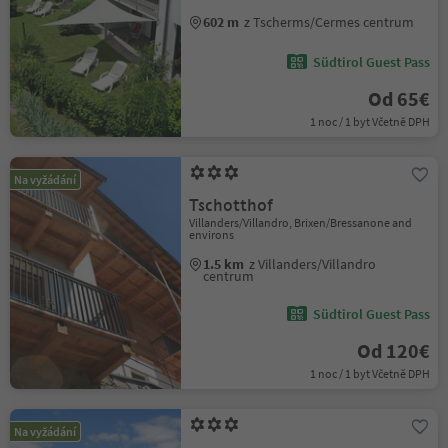
602 m
z Tscherms/Cermes centrum
Südtirol Guest Pass
Od 65€
1 noc / 1 byt Včetně DPH
Na vyžádání
Tschotthof
Villanders/Villandro, Brixen/Bressanone and
environs
1.5 km
z Villanders/Villandro
centrum
Südtirol Guest Pass
Od 120€
1 noc / 1 byt Včetně DPH
Na vyžádání