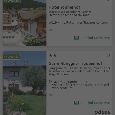
Na vyžádání
Hotel Tonnerhof
Telfes/Telves, Ratschings/Racines,
Sterzing/Vipiteno and environs
1.9 km
z Ratschings/Racines centrum
Südtirol Guest Pass
Na vyžádání
Garni Runggner Traubenhof
Rungg/Ronchi - Tramin/Termeno, Tramin an der
Weinstraße/Termeno sulla Strada del Vino, Alto
Adige Wine Road
1.6 km
z Tramin an der
Weinstraße/Termeno sulla Strada del
Vino centrum
Südtirol Guest Pass
Od 90€