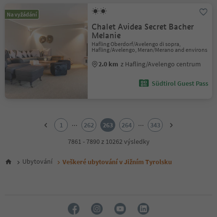
Na vyžádání
Chalet Avidea Secret Bacher
Melanie
Hafling Oberdorf/Avelengo di sopra,
Hafling/Avelengo, Meran/Merano and environs
2.0 km
z Hafling/Avelengo centrum
Südtirol Guest Pass
1
2
...
...
1
262
263
264
343
3
4
7861 - 7890 z 10262 výsledky
5
6
Ubytování
Veškeré ubytování v Jižním Tyrolsku
7
8
9
10
11