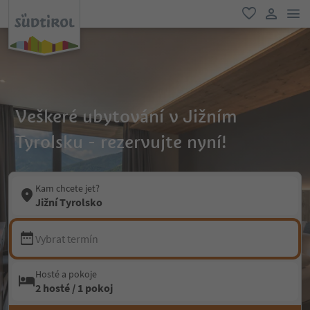
odk
oblíbené
uživatel
Veškeré ubytování v Jižním
Tyrolsku - rezervujte nyní!
Kam chcete jet?
Jižní Tyrolsko
Vybrat termín
Hosté a pokoje
2 hosté / 1 pokoj