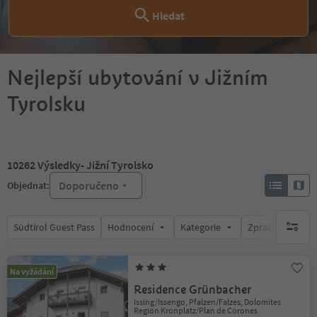
Hledat
Nejlepší ubytování v Jižním
Tyrolsku
10262
Výsledky
- Jižní Tyrolsko
Doporučeno
Objednat:
Südtirol Guest Pass
Hodnocení
Kategorie
Zpracovává
brak ak
Na vyžádání
Residence Grünbacher
Issing/Issengo, Pfalzen/Falzes, Dolomites
Region Kronplatz/Plan de Corones