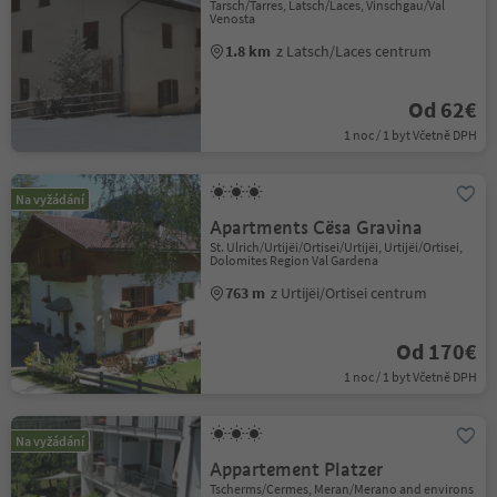
Tarsch/Tarres, Latsch/Laces, Vinschgau/Val
Venosta
1.8 km
z Latsch/Laces centrum
Od 62€
1 noc / 1 byt Včetně DPH
Na vyžádání
Apartments Cësa Gravina
St. Ulrich/Urtijëi/Ortisei/Urtijëi, Urtijëi/Ortisei,
Dolomites Region Val Gardena
763 m
z Urtijëi/Ortisei centrum
Od 170€
1 noc / 1 byt Včetně DPH
Na vyžádání
Appartement Platzer
Tscherms/Cermes, Meran/Merano and environs