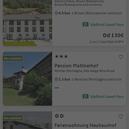
Albeins/Albes, Brixen/Bressanone,
Brixen/Bressanone and environs
4.9 km
z Brixen/Bressanone centrum
Südtirol Guest Pass
Od 130€
1 noc / 1 byt Včetně DPH
Na vyžádání
Pension Plattnerhof
Montan/Montagna, Alto Adige Wine Road
1.3 km
z Montan/Montagna centrum
Südtirol Guest Pass
Na vyžádání
Ferienwohnung Neuhaushof