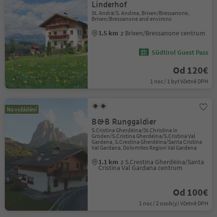
Linderhof
St. Andrä/S. Andrea, Brixen/Bressanone,
Brixen/Bressanone and environs
1.5 km
z Brixen/Bressanone centrum
Südtirol Guest Pass
Od 120€
1 noc / 1 byt Včetně DPH
Na vyžádání
B&B Runggaldier
S.Cristina Gherdëina/St.Christina in
Gröden/S.Cristina Gherdëina/S.Cristina Val
Gardena, S.Crestina Gherdëina/Santa Cristina
Val Gardana, Dolomites Region Val Gardena
1.1 km
z S.Crestina Gherdëina/Santa
Cristina Val Gardana centrum
Od 100€
1 noc / 2 osob(y) Včetně DPH