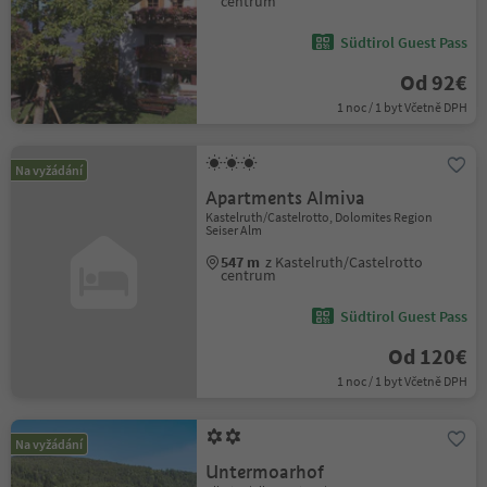
centrum
Südtirol Guest Pass
Od 92€
1 noc / 1 byt Včetně DPH
Na vyžádání
Apartments Almiva
Kastelruth/Castelrotto, Dolomites Region
Seiser Alm
547 m
z Kastelruth/Castelrotto
centrum
Südtirol Guest Pass
Od 120€
1 noc / 1 byt Včetně DPH
Na vyžádání
Untermoarhof