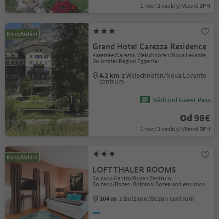
1 noc / 2 osob(y) Včetně DPH
Na vyžádání
Grand Hotel Carezza Residence
Karersee/Carezza, Welschnofen/Nova Levante,
Dolomites Region Eggental
4.2 km
z Welschnofen/Nova Levante
centrum
Südtirol Guest Pass
Od 98€
1 noc / 2 osob(y) Včetně DPH
Na vyžádání
LOFT THALER ROOMS
Bolzano Centro/Bozen Zentrum,
Bolzano/Bozen, Bolzano/Bozen and environs
204 m
z Bolzano/Bozen centrum