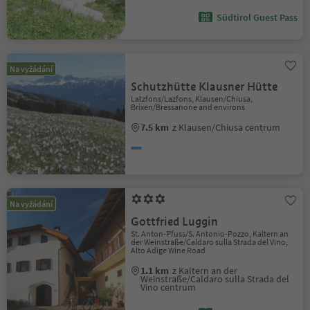
Südtirol Guest Pass
Na vyžádání
Schutzhütte Klausner Hütte
Latzfons/Lazfons, Klausen/Chiusa,
Brixen/Bressanone and environs
7.5 km
z Klausen/Chiusa centrum
Na vyžádání
Gottfried Luggin
St. Anton-Pfuss/S. Antonio-Pozzo, Kaltern an
der Weinstraße/Caldaro sulla Strada del Vino,
Alto Adige Wine Road
1.1 km
z Kaltern an der
Weinstraße/Caldaro sulla Strada del
Vino centrum