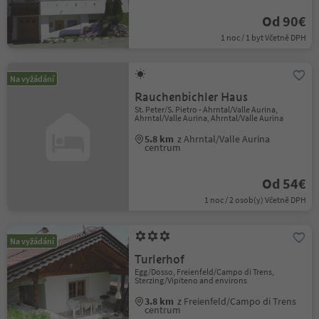
Od 90€
1 noc / 1 byt Včetně DPH
Na vyžádání
Rauchenbichler Haus
St. Peter/S. Pietro - Ahrntal/Valle Aurina,
Ahrntal/Valle Aurina, Ahrntal/Valle Aurina
5.8 km
z Ahrntal/Valle Aurina
centrum
Od 54€
1 noc / 2 osob(y) Včetně DPH
Na vyžádání
Turlerhof
Egg/Dosso, Freienfeld/Campo di Trens,
Sterzing/Vipiteno and environs
3.8 km
z Freienfeld/Campo di Trens
centrum