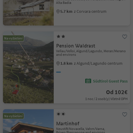
Alta Badia
5.7 km
z Corvara centrum
Na vyžádání
Pension Waldrast
Vellau/Velloi, Algund/Lagundo, Meran/Merano
and environs
1.8 km
z Algund/Lagundo centrum
Südtirol Guest Pass
Od 102€
1 noc / 2 osob(y) Včetně DPH
Na vyžádání
Martinhof
Neustift/Novacella, Vahrn/Varna,
Brixen/Bressanone and environs