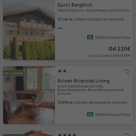
Garni Bergblick
Naturns/Naturno, Meran/Merano and environs
136 m
z Naturns/Naturno centrum
Südtirol Guest Pass
Od 120€
1 noc / 2 osob(y) Včetně DPH
Na vyžádání
Brixen Riverside Living
Brixen Stadt/Bressanone città,
Brixen/Bressanone, Brixen/Bressanone and
environs
478 m
z Brixen/Bressanone centrum
Südtirol Guest Pass