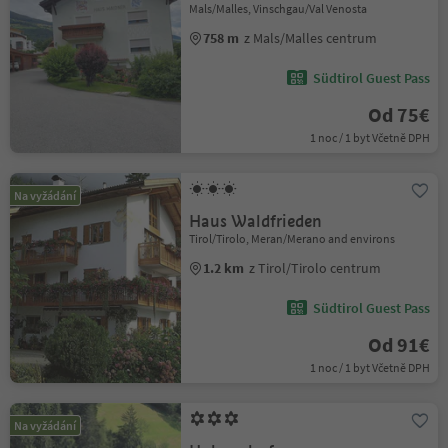
Mals/Malles, Vinschgau/Val Venosta
758 m
z Mals/Malles centrum
Südtirol Guest Pass
Od 75€
1 noc / 1 byt Včetně DPH
Na vyžádání
Haus Waldfrieden
Tirol/Tirolo, Meran/Merano and environs
1.2 km
z Tirol/Tirolo centrum
Südtirol Guest Pass
Od 91€
1 noc / 1 byt Včetně DPH
Na vyžádání