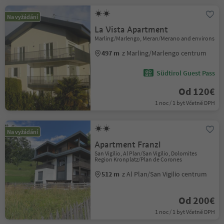
Na vyžádání
La Vista Apartment
Marling/Marlengo, Meran/Merano and environs
497 m
z Marling/Marlengo centrum
Südtirol Guest Pass
Od 120€
1 noc / 1 byt Včetně DPH
Na vyžádání
Apartment Franzl
San Vigilio, Al Plan/San Vigilio, Dolomites
Region Kronplatz/Plan de Corones
512 m
z Al Plan/San Vigilio centrum
Od 200€
1 noc / 1 byt Včetně DPH