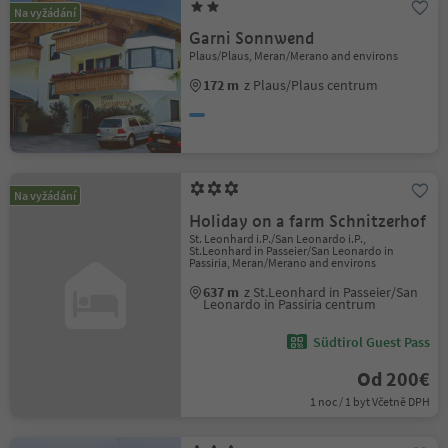
Na vyžádání
Garni Sonnwend
Plaus/Plaus, Meran/Merano and environs
172 m
z Plaus/Plaus centrum
Na vyžádání
Holiday on a farm Schnitzerhof
St. Leonhard i.P./San Leonardo i.P.,
St.Leonhard in Passeier/San Leonardo in
Passiria, Meran/Merano and environs
637 m
z St.Leonhard in Passeier/San
Leonardo in Passiria centrum
Südtirol Guest Pass
Od 200€
1 noc / 1 byt Včetně DPH