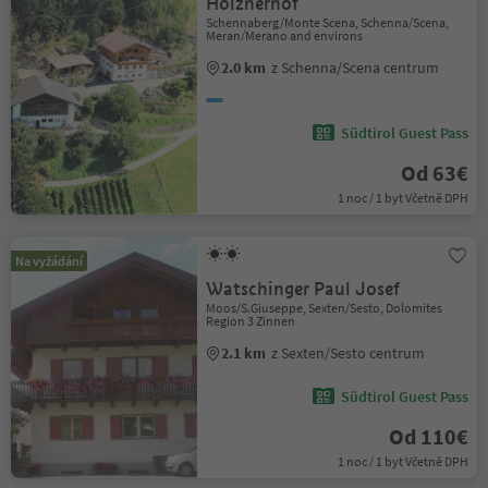
Holznerhof
Schennaberg/Monte Scena, Schenna/Scena,
Meran/Merano and environs
2.0 km
z Schenna/Scena centrum
Südtirol Guest Pass
Od 63€
1 noc / 1 byt Včetně DPH
Na vyžádání
Watschinger Paul Josef
Moos/S.Giuseppe, Sexten/Sesto, Dolomites
Region 3 Zinnen
2.1 km
z Sexten/Sesto centrum
Südtirol Guest Pass
Od 110€
1 noc / 1 byt Včetně DPH