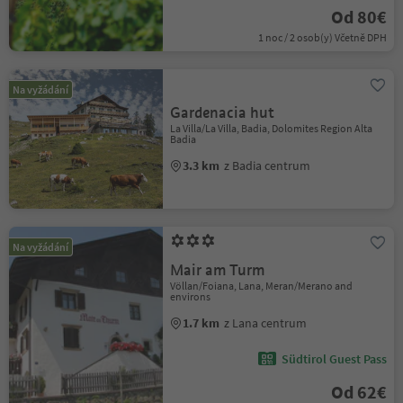
Od 80€
1 noc / 2 osob(y) Včetně DPH
Na vyžádání
Gardenacia hut
La Villa/La Villa, Badia, Dolomites Region Alta
Badia
3.3 km
z Badia centrum
Na vyžádání
Mair am Turm
Völlan/Foiana, Lana, Meran/Merano and
environs
1.7 km
z Lana centrum
Südtirol Guest Pass
Od 62€