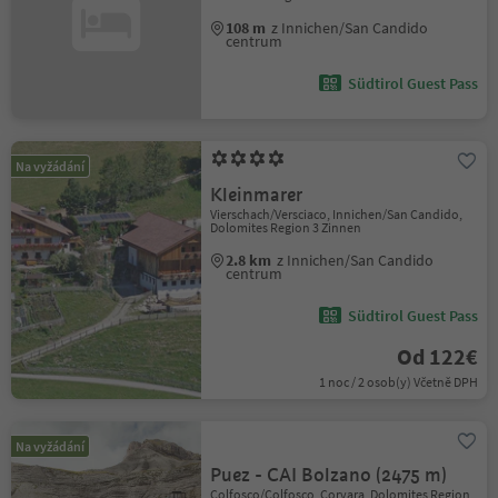
108 m
z Innichen/San Candido
centrum
Südtirol Guest Pass
Na vyžádání
Kleinmarer
Vierschach/Versciaco, Innichen/San Candido,
Dolomites Region 3 Zinnen
2.8 km
z Innichen/San Candido
centrum
Südtirol Guest Pass
Od 122€
1 noc / 2 osob(y) Včetně DPH
Na vyžádání
Puez - CAI Bolzano (2475 m)
Colfosco/Colfosco, Corvara, Dolomites Region