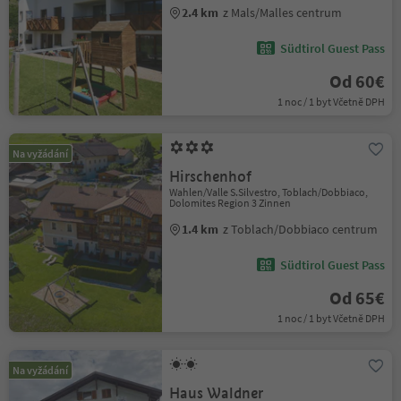
2.4 km
z Mals/Malles centrum
Südtirol Guest Pass
Od 60€
1 noc / 1 byt Včetně DPH
Na vyžádání
Hirschenhof
Wahlen/Valle S.Silvestro, Toblach/Dobbiaco,
Dolomites Region 3 Zinnen
1.4 km
z Toblach/Dobbiaco centrum
Südtirol Guest Pass
Od 65€
1 noc / 1 byt Včetně DPH
Na vyžádání
Haus Waldner