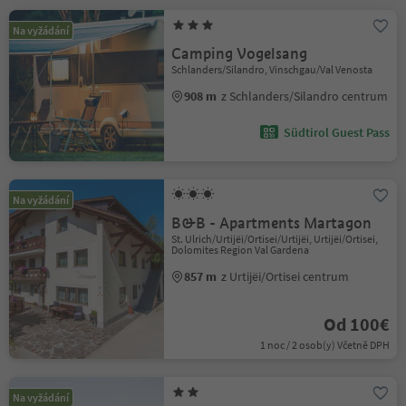
Na vyžádání
Camping Vogelsang
Schlanders/Silandro, Vinschgau/Val Venosta
908 m
z Schlanders/Silandro centrum
Südtirol Guest Pass
Na vyžádání
B&B - Apartments Martagon
St. Ulrich/Urtijëi/Ortisei/Urtijëi, Urtijëi/Ortisei,
Dolomites Region Val Gardena
857 m
z Urtijëi/Ortisei centrum
Od 100€
1 noc / 2 osob(y) Včetně DPH
Na vyžádání