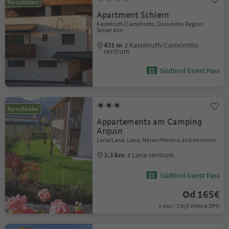
Na vyžádání
Apartment Schlern
Kastelruth/Castelrotto, Dolomites Region
Seiser Alm
431 m
z Kastelruth/Castelrotto
centrum
Südtirol Guest Pass
Na vyžádání
Appartements am Camping
Arquin
Lana/Lana, Lana, Meran/Merano and environs
2.3 km
z Lana centrum
Südtirol Guest Pass
Od 165€
1 noc / 1 byt Včetně DPH