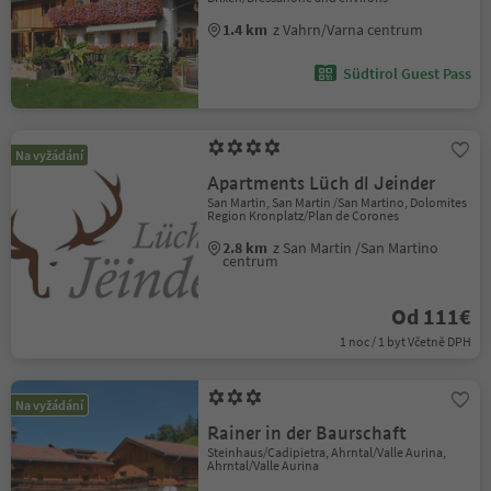
1.4 km
z Vahrn/Varna centrum
Südtirol Guest Pass
Na vyžádání
Apartments Lüch dl Jeinder
San Martin, San Martin /San Martino, Dolomites
Region Kronplatz/Plan de Corones
2.8 km
z San Martin /San Martino
centrum
Od 111€
1 noc / 1 byt Včetně DPH
Na vyžádání
Rainer in der Baurschaft
Steinhaus/Cadipietra, Ahrntal/Valle Aurina,
Ahrntal/Valle Aurina