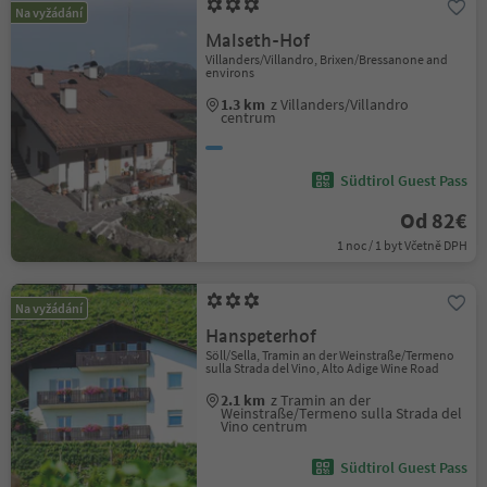
Na vyžádání
Malseth-Hof
Villanders/Villandro, Brixen/Bressanone and
environs
1.3 km
z Villanders/Villandro
centrum
Südtirol Guest Pass
Od 82€
1 noc / 1 byt Včetně DPH
Na vyžádání
Hanspeterhof
Söll/Sella, Tramin an der Weinstraße/Termeno
sulla Strada del Vino, Alto Adige Wine Road
2.1 km
z Tramin an der
Weinstraße/Termeno sulla Strada del
Vino centrum
Südtirol Guest Pass