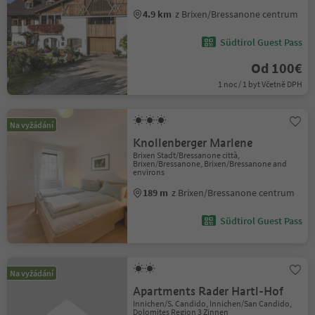
4.9 km
z Brixen/Bressanone centrum
Südtirol Guest Pass
Od 100€
1 noc / 1 byt Včetně DPH
Na vyžádání
Knollenberger Marlene
Brixen Stadt/Bressanone città,
Brixen/Bressanone, Brixen/Bressanone and
environs
189 m
z Brixen/Bressanone centrum
Südtirol Guest Pass
Na vyžádání
Apartments Rader Hartl-Hof
Innichen/S. Candido, Innichen/San Candido,
Dolomites Region 3 Zinnen