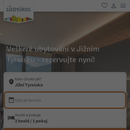
odk
oblíbené
uživatel
Veškeré ubytování v Jižním
Tyrolsku - rezervujte nyní!
Kam chcete jet?
Jižní Tyrolsko
Vybrat termín
Hosté a pokoje
2 hosté / 1 pokoj