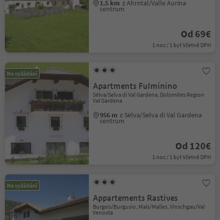
1.5 km
z Ahrntal/Valle Aurina
centrum
Od 69€
1 noc / 1 byt Včetně DPH
Na vyžádání
Apartments Fulminino
Sëlva/Selva di Val Gardena, Dolomites Region
Val Gardena
956 m
z Sëlva/Selva di Val Gardena
centrum
Od 120€
1 noc / 1 byt Včetně DPH
Na vyžádání
Appartements Rastives
Burgeis/Burgusio, Mals/Malles, Vinschgau/Val
Venosta