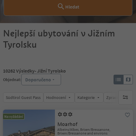
Hledat
Nejlepší ubytování v Jižním
Tyrolsku
10262
Výsledky
- Jižní Tyrolsko
Doporučeno
Objednat:
Südtirol Guest Pass
Hodnocení
Kategorie
Zpracovává
brak ak
Na vyžádání
Moarhof
Albeins/Albes, Brixen/Bressanone,
Brixen/Bressanone and environs