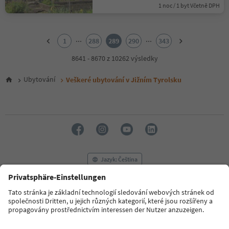
1 noc / 1 byt Včetně DPH
1
2
...
...
1
288
289
290
343
3
4
8641 - 8670 z 10262 výsledky
5
6
Ubytování
Veškeré ubytování v Jižním Tyrolsku
7
8
9
10
11
12
13
14
Jazyk: Čeština
15
16
17
FAQ
Kontaktujte nás
Tisk
MICE
18
Zásady ochrany osobních údajů
Podmínky a ujednání
Tiráž
19
20
Zásady používání souborů cookie
Filmová komise
O nás